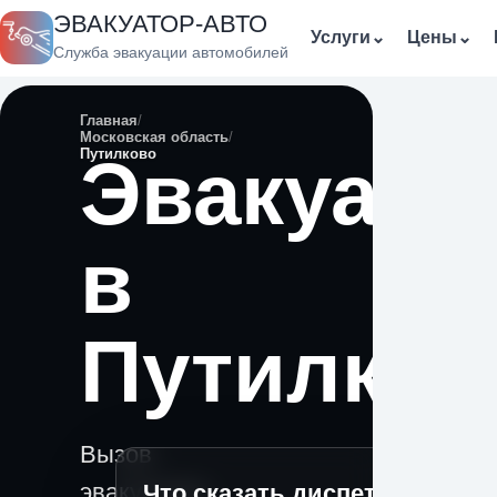
ЭВАКУАТОР-АВТО
Услуги
⌄
Цены
⌄
Служба эвакуации автомобилей
Главная
Московская область
Путилково
Эвакуато
в
Путилков
Вызов
эвакуатора
Что сказать диспетчеру