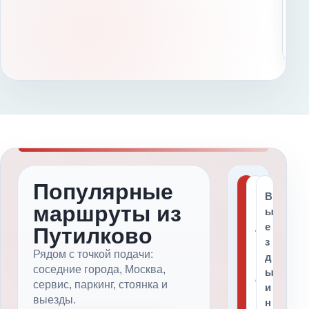
о
с
с
е
Популярные
С
В
о
маршруты из
ы
с
е
Путилково
е
Т
з
д
и
Рядом с точкой подачи:
д
н
п
соседние города, Москва,
ы
и
о
сервис, паркинг, стоянка и
и
е
в
выезды.
н