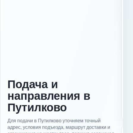
Х
и
м
к
и
П
Подача и
о
д
направления в
о
л
ь
Путилково
с
к
Для подачи в Путилково уточняем точный
адрес, условия подъезда, маршрут доставки и