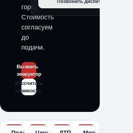
Позвонить диспетчеру
город.
Стоимость
согласуем
до
подачи.
Вызвать
эвакуатор
Рассчитать
стоимость
Подача
Цена
ДТП,
Москва