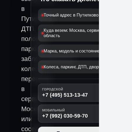
в
Точный адрес в Путилково
Путилково:
ДТП,
Куда везем: Москва, сервис или
область
поломка,
паркинг,
Марка, модель и состояние машины
заблокированные
Колеса, паркинг, ДТП, двор или поломка
колеса,
перевозка
в
ГОРОДСКОЙ
+7 (495) 513-13-47
сервис,
Москву
МОБИЛЬНЫЙ
+7 (992) 030-59-70
или
соседний