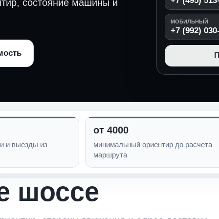
+7 (495) 513
нтир, состояние машины и
МОБИЛЬНЫЙ
+7 (992) 030
мость
П
от 4000
и и выезды из
минимальный ориентир до расчета
маршрута
е шоссе