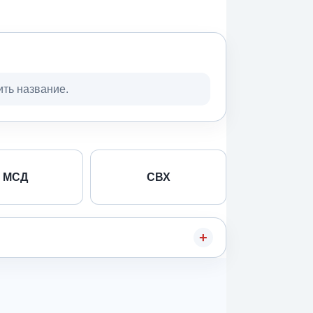
ить название.
МСД
СВХ