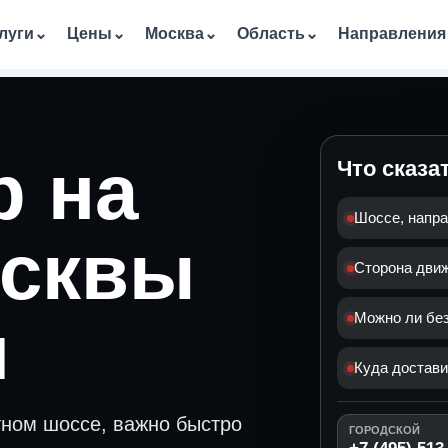
луги
⌄
Цены
⌄
Москва
⌄
Область
⌄
Направления
р на
Что сказа
Шоссе, напра
осквы
Сторона дви
и
Можно ли без
Куда достав
тном шоссе, важно быстро
ГОРОДСКОЙ