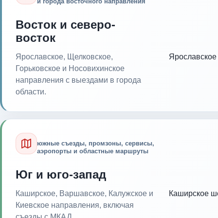
и города восточного направления
Восток и северо-
восток
Ярославское, Щелковское,
Ярославское
Горьковское и Носовихинское
направления с выездами в города
области.
южные съезды, промзоны, сервисы,
аэропорты и областные маршруты
Юг и юго-запад
Каширское, Варшавское, Калужское и
Каширское ш
Киевское направления, включая
съезды с МКАД.