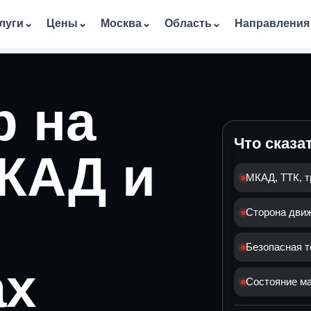
луги
⌄
Цены
⌄
Москва
⌄
Область
⌄
Направления
р на
Что сказа
МКАД и
МКАД, ТТК, т
Сторона движ
Безопасная т
ах
Состояние м