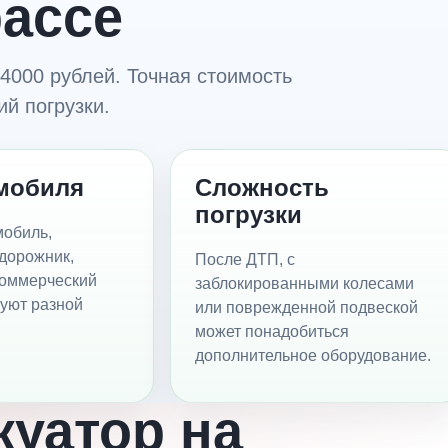
рассе
4000 рублей. Точная стоимость
й погрузки.
мобиля
Сложность
погрузки
мобиль,
едорожник,
После ДТП, с
коммерческий
заблокированными колесами
буют разной
или поврежденной подвеской
может понадобиться
дополнительное оборудование.
куатор на