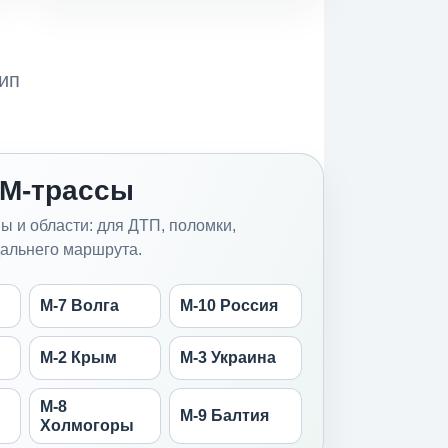
тип
М-трассы
 и области: для ДТП, поломки,
дальнего маршрута.
М-7 Волга
М-10 Россия
М-2 Крым
М-3 Украина
М-8
М-9 Балтия
Холмогоры