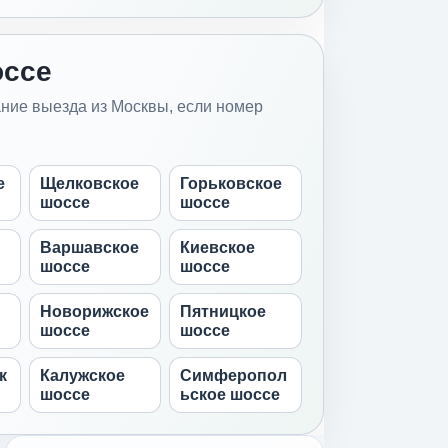
ссе
ние выезда из Москвы, если номер
е
Щелковское
Горьковское
шоссе
шоссе
Варшавское
Киевское
шоссе
шоссе
Новорижское
Пятницкое
шоссе
шоссе
к
Калужское
Симферопол
шоссе
ьское шоссе