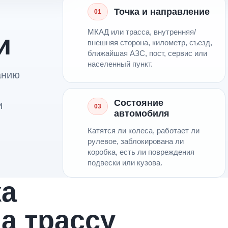
Точка и направление
01
МКАД или трасса, внутренняя/
и
внешняя сторона, километр, съезд,
ближайшая АЗС, пост, сервис или
населенный пункт.
анию
Состояние
и
03
автомобиля
Катятся ли колеса, работает ли
рулевое, заблокирована ли
коробка, есть ли повреждения
подвески или кузова.
ка
на трассу