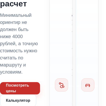
расчет
П
с
о
т
д
о
Минимальный
а
я
ориентир не
ч
н
должен быть
а
и
и
ниже 4000
е
м
а
рублей, а точную
а
в
стоимость нужно
р
т
считать по
ш
о
р
маршруту и
м
у
о
условиям.
т
б
и
Посмотреть
л
цены
я
Калькулятор
Кати
Учитываются
ли