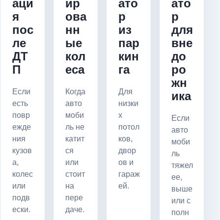
аци
ир
ато
ато
я
ова
р
р
пос
нн
из
для
ле
ые
пар
вне
ДТ
кол
кин
до
П
еса
га
ро
жн
Если
Когда
Для
ика
есть
авто
низки
повр
моби
х
Если
ежде
ль не
потол
авто
ния
катит
ков,
моби
кузов
ся
двор
ль
а,
или
ов и
тяжел
колес
стоит
гараж
ее,
или
на
ей.
выше
подв
пере
или с
ески.
даче.
полн