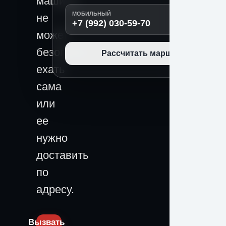
машина
МОБИЛЬНЫЙ
не
+7 (992) 030-59-70
может
безопасно
Рассчитать маршрут
ехать
сама
или
ее
нужно
доставить
по
адресу.
Вызвать