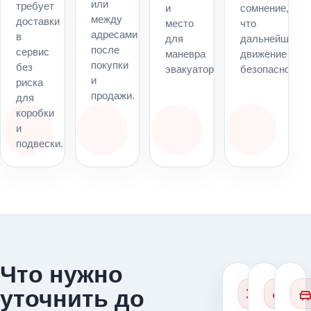
или
требует
и
сомнение,
между
доставки
место
что
адресами
в
для
дальнейшее
после
сервис
маневра
движение
покупки
без
эвакуатора.
безопасно.
и
риска
продажи.
для
коробки
и
подвески.
Что нужно
уточнить до