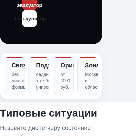
эвакуатор
Калькулятор
Связь
Подходит
Ориентир
Зона
без
седаны,
от
Москва
лишней
хэтчбеки,
4000
и
формы
универсалы
руб.
область
Типовые ситуации
Назовите диспетчеру состояние