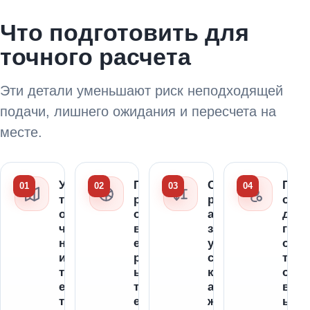
Что подготовить для
точного расчета
Эти детали уменьшают риск неподходящей
подачи, лишнего ожидания и пересчета на
месте.
У
П
С
П
т
р
р
о
о
о
а
д
ч
в
з
г
н
е
у
о
и
р
с
т
т
ь
к
о
е
т
а
в
т
е
ж
ь