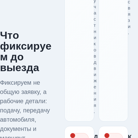
у
с
ч
в
а
я
с
з
т
и
н
Что
.
и
фиксируе
к
о
м до
в
д
выезда
в
и
ж
Фиксируем не
е
общую заявку, а
н
и
рабочие детали:
я
подачу, передачу
.
автомобиля,
документы и
Д
К