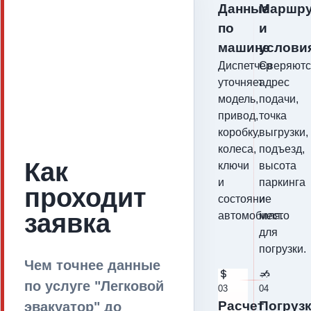
Данные
Маршру
по
и
машине
услови
Диспетчер
Сверяютс
уточняет
адрес
модель,
подачи,
привод,
точка
коробку,
выгрузки,
колеса,
подъезд,
Как
ключи
высота
и
паркинга
проходит
состояние
и
заявка
автомобиля.
место
для
погрузки.
Чем точнее данные
по услуге "Легковой
03
04
Расчет
Погруз
эвакуатор" до