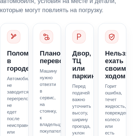
автомобиля, условия на месте и детали,
которые могут повлиять на погрузку.
Поломка
Плановая
Двор,
Нельзя
в
перевозка
ТЦ
ехать
городе
или
своим
Машину
паркинг
ходом
нужно
Автомобиль
отвезти
не
Перед
Горит
в
заводится,
подачей
ошибка,
сервис,
перегрелся,
важно
течет
на
не
уточнить
жидкость,
стоянку,
едет
высоту,
повреждено
к
после
ширину
колесо
владельцу,
неисправности
проезда,
или
покупателю
или
уклон
есть