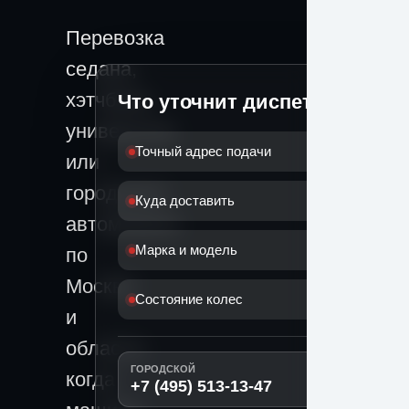
Перевозка
седана,
хэтчбека,
Что уточнит диспетчер
универсала
Точный адрес подачи
или
городского
Куда доставить
автомобиля
Марка и модель
по
Москве
Состояние колес
и
области,
ГОРОДСКОЙ
когда
+7 (495) 513-13-47