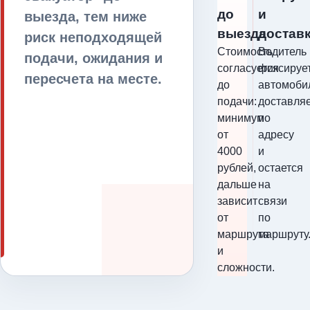
до
и
выезда, тем ниже
выезда
достав
риск неподходящей
Стоимость
Водитель
подачи, ожидания и
согласуется
фиксируе
пересчета на месте.
до
автомоби
подачи:
доставля
минимум
по
от
адресу
4000
и
рублей,
остается
дальше
на
зависит
связи
от
по
маршрута
маршруту
и
сложности.