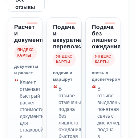
отзывы
Расчет
Подача
Подача
и
и
без
документы
аккуратная
лишнего
перевозка
ожидания
ЯНДЕКС
КАРТЫ
ЯНДЕКС
ЯНДЕКС
КАРТЫ
КАРТЫ
документы
и расчет
подача и
связь с
маршрут
диспетчером
Клиент
В
В
отмечает
отзыве
отзыве
быстрый
отмечены
выделены
расчет
подача
понятная
стоимости,
без
связь с
документы
лишнего
диспетчером,
для
ожидания,
подача
страховой
быстрая
в
и