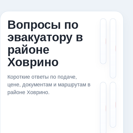
Вопросы по
Скол
М
эвакуатору в
стои
в
эвак
э
районе
в ра
в
Ховр
Х
Ховрино
и
п
Короткие ответы по подаче,
цене, документам и маршрутам в
Можн
Ч
районе Ховрино.
пере
с
авто
д
из р
п
Ховр
п
серв