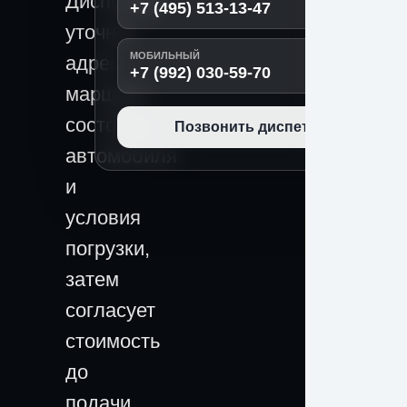
Диспетчер
+7 (495) 513-13-47
уточнит
МОБИЛЬНЫЙ
адрес,
+7 (992) 030-59-70
маршрут,
состояние
Позвонить диспетчеру
автомобиля
и
условия
погрузки,
затем
согласует
стоимость
до
подачи.