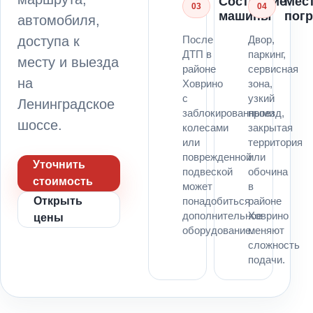
Состояние
Мес
03
04
машины
погр
автомобиля,
доступа к
После
Двор,
ДТП в
паркинг,
месту и выезда
районе
сервисная
на
Ховрино
зона,
с
узкий
Ленинградское
заблокированными
проезд,
шоссе.
колесами
закрытая
или
территория
поврежденной
или
Уточнить
подвеской
обочина
стоимость
может
в
Открыть
понадобиться
районе
дополнительное
Ховрино
цены
оборудование.
меняют
сложность
подачи.