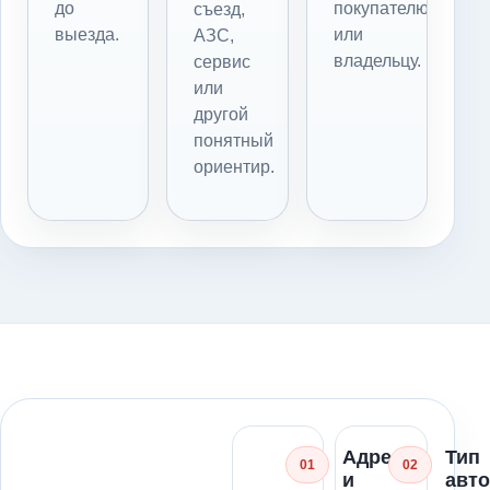
до
покупателю
съезд,
выезда.
или
АЗС,
владельцу.
сервис
или
другой
понятный
ориентир.
Адрес
Тип
01
02
и
авт