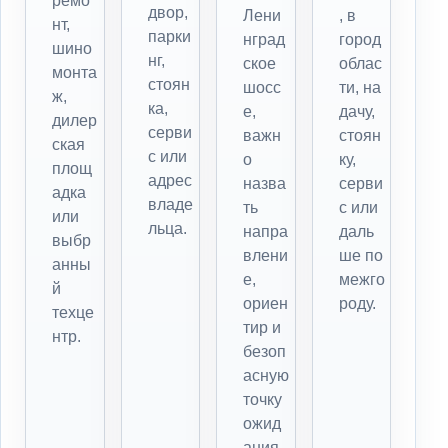
ремо
двор,
Лени
, в
нт,
парки
нград
город
шино
нг,
ское
облас
монта
стоян
шосс
ти, на
ж,
ка,
е,
дачу,
дилер
серви
важн
стоян
ская
с или
о
ку,
площ
адрес
назва
серви
адка
владе
ть
с или
или
льца.
напра
даль
выбр
влени
ше по
анны
е,
межго
й
ориен
роду.
техце
тир и
нтр.
безоп
асную
точку
ожид
ания.