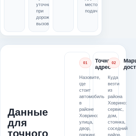
уточнить
место
при
подачи
дорожном
вызове
Точный
Мар
01
02
адрес
дос
Назовите,
Куда
где
везти
стоит
из
автомобиль
района
в
Ховрино:
Данные
районе
сервис,
Ховрино:
дом,
для
улица,
стоянка,
двор,
соседний
точного
паркинг,
район,