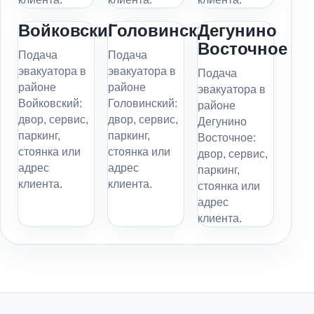
Войковский
Головинский
Дегунино
Восточное
Подача
Подача
эвакуатора в
эвакуатора в
Подача
районе
районе
эвакуатора в
Войковский:
Головинский:
районе
двор, сервис,
двор, сервис,
Дегунино
паркинг,
паркинг,
Восточное:
стоянка или
стоянка или
двор, сервис,
адрес
адрес
паркинг,
клиента.
клиента.
стоянка или
адрес
клиента.