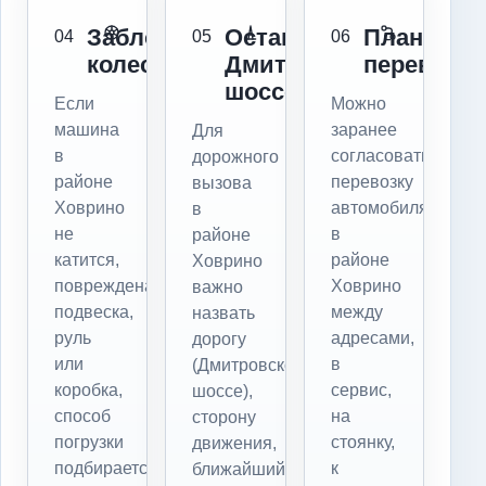
Заблокированы
Остановка:
Плановая
04
05
06
колеса
Дмитровское
перевозка
шоссе
Если
Можно
машина
заранее
Для
в
согласовать
дорожного
районе
перевозку
вызова
Ховрино
автомобиля
в
не
в
районе
катится,
районе
Ховрино
повреждена
Ховрино
важно
подвеска,
между
назвать
руль
адресами,
дорогу
или
в
(Дмитровское
коробка,
сервис,
шоссе),
способ
на
сторону
погрузки
стоянку,
движения,
подбирается
к
ближайший