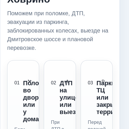
Поможем при поломке, ДТП,
эвакуации из паркинга,
заблокированных колесах, выезде на
Дмитровское шоссе и плановой
перевозке.
Поломка
ДТП
Паркинг,
01
02
03
во
на
ТЦ
дворе
улице
или
или
или
закрытая
у
выезде
территор
дома
При
Перед