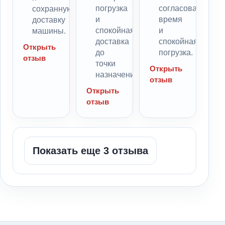
погрузка
согласованное
сохранную
и
время
доставку
спокойная
и
машины.
доставка
спокойная
Открыть
до
погрузка.
отзыв
точки
Открыть
назначения.
отзыв
Открыть
отзыв
Показать еще 3 отзыва