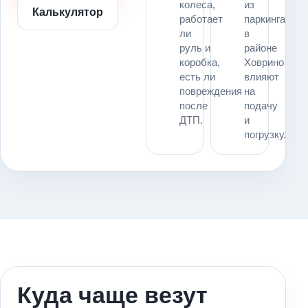
колеса,
из
Калькулятор
работает
паркинга
ли
в
руль и
районе
коробка,
Ховрино
есть ли
влияют
повреждения
на
после
подачу
ДТП.
и
погрузку.
Куда чаще везут