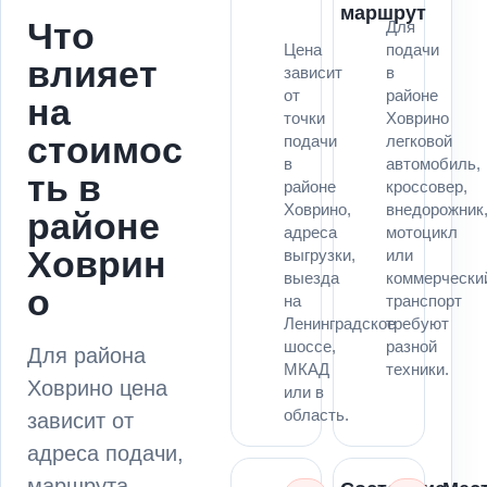
маршрут
Что
Для
Цена
подачи
влияет
зависит
в
от
районе
на
точки
Ховрино
стоимос
подачи
легковой
в
автомобиль,
ть в
районе
кроссовер,
Ховрино,
внедорожник
районе
адреса
мотоцикл
Ховрин
выгрузки,
или
выезда
коммерчески
о
на
транспорт
Ленинградское
требуют
шоссе,
разной
Для района
МКАД
техники.
Ховрино цена
или в
область.
зависит от
адреса подачи,
маршрута,