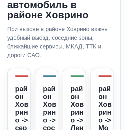
автомобиль в
районе Ховрино
При вызове в районе Ховрино важны
удобный выезд, соседние зоны,
ближайшие сервисы, МКАД, ТТК и
дороги САО.
рай
рай
рай
рай
он
он
он
он
Хов
Хов
Хов
Хов
рин
рин
рин
рин
о ->
о ->
о ->
о ->
сер
сос
Лен
Мо