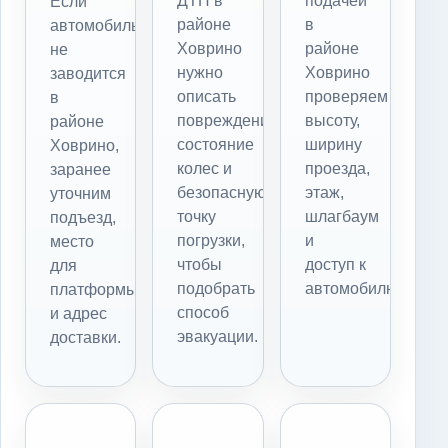
ДТП в
подачей
Если
районе
в
автомобиль
Ховрино
районе
не
нужно
Ховрино
заводится
описать
проверяем
в
повреждения,
высоту,
районе
состояние
ширину
Ховрино,
колес и
проезда,
заранее
безопасную
этаж,
уточним
точку
шлагбаум
подъезд,
погрузки,
и
место
чтобы
доступ к
для
подобрать
автомобилю.
платформы
способ
и адрес
эвакуации.
доставки.