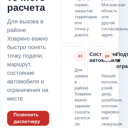
расчета
сервис,
Московская
закрытая
область
территория
или
Для вызова в
или
другой
точка у
согласованн
районе
дороги.
адрес.
Ховрино важно
быстро понять
Состояние
Под
точку подачи,
03
04
автомобиля
и
маршрут,
огр
Для
состояние
заявки
Низкий
автомобиля и
в
потолок,
районе
узкий
ограничения на
Ховрино
двор,
месте.
важно
шлагбаум,
заранее
плотная
сказать,
парковка
Позвонить
катятся
или
диспетчеру
ли
эвакуация