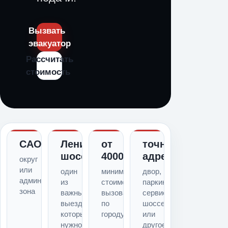
Вызвать
эвакуатор
Рассчитать
стоимость
САО
Ленинградское
от
точный
шоссе
4000
адрес
округ
или
один
минимальная
двор,
административная
из
стоимость
паркинг,
зона
важных
вызова
сервис,
выездов,
по
шоссе
который
городу
или
нужно
другое