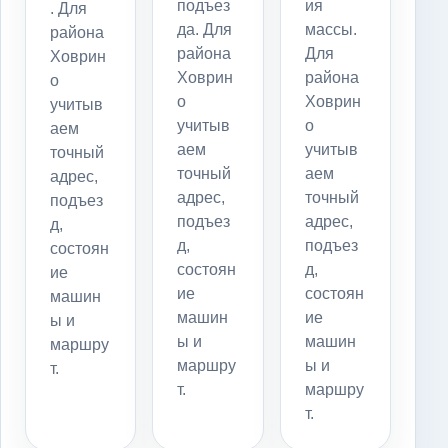
подъез
ия
. Для
да. Для
массы.
района
района
Для
Ховрин
Ховрин
района
о
о
Ховрин
учитыв
учитыв
о
аем
аем
учитыв
точный
точный
аем
адрес,
адрес,
точный
подъез
подъез
адрес,
д,
д,
подъез
состоян
состоян
д,
ие
ие
состоян
машин
машин
ие
ы и
ы и
машин
маршру
маршру
ы и
т.
т.
маршру
т.