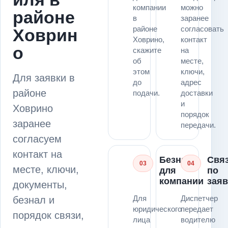
компании
можно
районе
в
заранее
районе
согласовать
Ховрин
Ховрино,
контакт
о
скажите
на
об
месте,
этом
ключи,
Для заявки в
до
адрес
районе
подачи.
доставки
и
Ховрино
порядок
заранее
передачи.
согласуем
контакт на
Безнал
Свя
03
04
месте, ключи,
для
по
компании
заяв
документы,
Для
Диспетчер
безнал и
юридического
передает
порядок связи,
лица
водителю