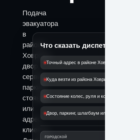
Подача
эвакуатора
в
районе
Что сказать диспетчеру
Ховрино:
Точный адрес в районе Ховрино
двор,
сервис,
Куда везти из района Ховрино
паркинг,
Состояние колес, руля и коробки
стоянка
или
Двор, паркинг, шлагбаум или дорога
адрес
клиента.
ГОРОДСКОЙ