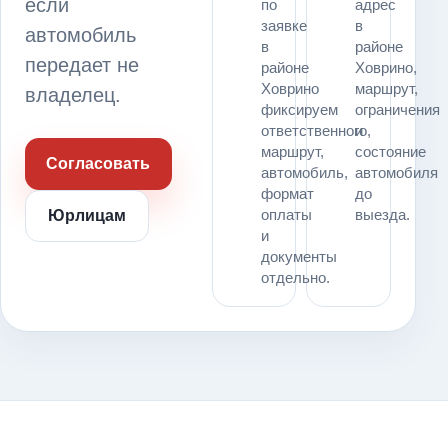
если
по
адрес
заявке
в
автомобиль
в
районе
передает не
районе
Ховрино,
Ховрино
маршрут,
владелец.
фиксируем
ограничения
ответственного,
и
маршрут,
состояние
Согласовать
автомобиль,
автомобиля
формат
до
оплаты
выезда.
Юрлицам
и
документы
отдельно.