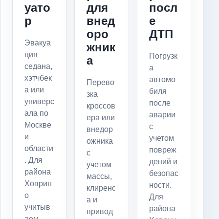
уато
для
посл
р
внед
е
оро
ДТП
Эвакуа
жник
ция
Погрузк
а
седана,
а
хэтчбек
автомо
Перево
а или
биля
зка
универс
после
кроссов
ала по
аварии
ера или
Москве
с
внедор
и
учетом
ожника
области
повреж
с
. Для
дений и
учетом
района
безопас
массы,
Ховрин
ности.
клиренс
о
Для
а и
учитыв
района
привод
аем