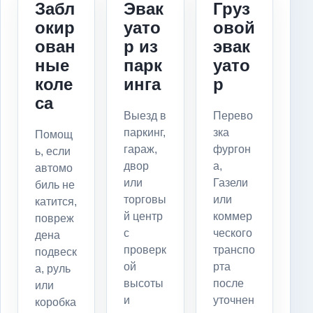
Забл
Эвак
Груз
окир
уато
овой
ован
р из
эвак
ные
парк
уато
коле
инга
р
са
Выезд в
Перево
паркинг,
зка
Помощ
гараж,
фургон
ь, если
двор
а,
автомо
или
Газели
биль не
торговы
или
катится,
й центр
коммер
повреж
с
ческого
дена
проверк
транспо
подвеск
ой
рта
а, руль
высоты
после
или
и
уточнен
коробка