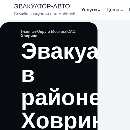
ЭВАКУАТОР-АВТО
Услуги
⌄
Цены
⌄
Служба эвакуации автомобилей
Главная
Округа Москвы
САО
Ховрино
Эвакуато
в
районе
Ховрино