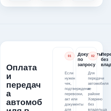
Документы
Пер
01
02
по
без
запросу
вла
Оплата
Если
Для
и
нужен
передачи
передач
чек,
автомобиля
подтверждение
в
а
перевозки,
районе
акт или
Ховрино
автомоб
документы
без
иля в
для
владельца