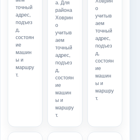
Ховрин
а. Для
точный
о
района
адрес,
учитыв
Ховрин
подъез
аем
о
д,
точный
учитыв
состоян
адрес,
аем
ие
подъез
точный
машин
д,
адрес,
ы и
состоян
подъез
маршру
ие
д,
т.
машин
состоян
ы и
ие
маршру
машин
т.
ы и
маршру
т.