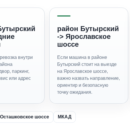
Бутырский
район Бутырский
дние
-> Ярославское
ы
шоссе
ревозка внутри
Если машина в районе
айона
Бутырский стоит на выезде
двор, паркинг,
на Ярославское шоссе,
рвис или адрес
важно назвать направление,
ориентир и безопасную
точку ожидания.
Осташковское шоссе
МКАД