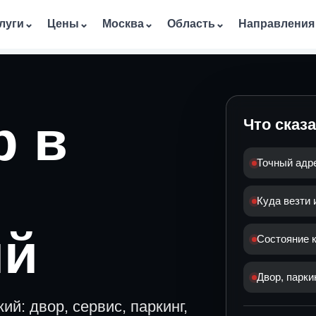
луги
⌄
Цены
⌄
Москва
⌄
Область
⌄
Направления
р в
Что сказ
Точный адр
Куда везти 
ий
Состояние к
Двор, парки
й: двор, сервис, паркинг,