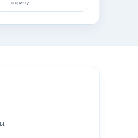
погрузку.
ы,