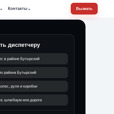
⌄
Контакты
⌄
Вызвать
ать диспетчеру
ес в районе Бутырский
из района Бутырский
олес, руля и коробки
нг, шлагбаум или дорога