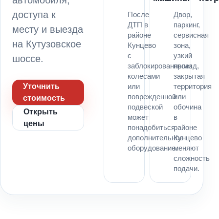
доступа к
После
Двор,
ДТП в
паркинг,
месту и выезда
районе
сервисная
на Кутузовское
Кунцево
зона,
с
узкий
шоссе.
заблокированными
проезд,
колесами
закрытая
Уточнить
или
территория
поврежденной
или
стоимость
подвеской
обочина
Открыть
может
в
цены
понадобиться
районе
дополнительное
Кунцево
оборудование.
меняют
сложность
подачи.