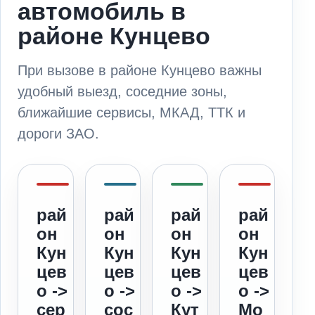
автомобиль в
районе Кунцево
При вызове в районе Кунцево важны
удобный выезд, соседние зоны,
ближайшие сервисы, МКАД, ТТК и
дороги ЗАО.
рай
рай
рай
рай
он
он
он
он
Кун
Кун
Кун
Кун
цев
цев
цев
цев
о ->
о ->
о ->
о ->
сер
сос
Кут
Мо