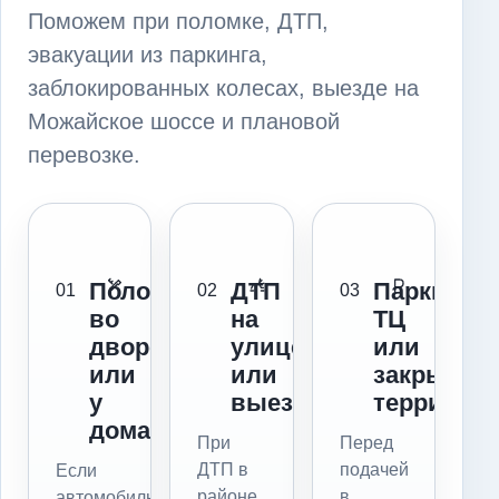
Поможем при поломке, ДТП,
эвакуации из паркинга,
заблокированных колесах, выезде на
Можайское шоссе и плановой
перевозке.
Поломка
ДТП
Паркинг,
01
02
03
во
на
ТЦ
дворе
улице
или
или
или
закрытая
у
выезде
территор
дома
При
Перед
ДТП в
подачей
Если
районе
в
автомобиль