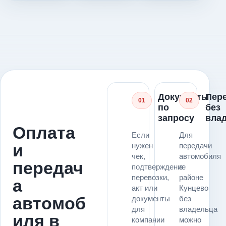
Документы
Пер
01
02
по
без
запросу
вла
Оплата
Если
Для
и
нужен
передачи
чек,
автомобиля
передач
подтверждение
в
перевозки,
районе
а
акт или
Кунцево
автомоб
документы
без
для
владельца
иля в
компании
можно