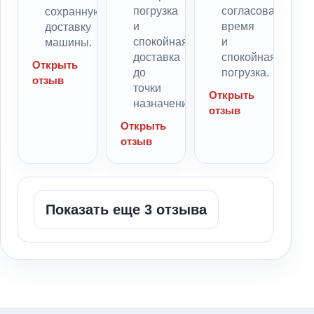
погрузка
согласованное
сохранную
и
время
доставку
спокойная
и
машины.
доставка
спокойная
Открыть
до
погрузка.
отзыв
точки
Открыть
назначения.
отзыв
Открыть
отзыв
Показать еще 3 отзыва