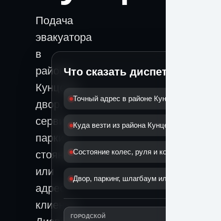
Подача
эвакуатора
в
районе
Что сказать диспетчеру
Кунцево:
Точный адрес в районе Кунцево
двор,
сервис,
Куда везти из района Кунцево
паркинг,
Состояние колес, руля и коробки
стоянка
или
Двор, паркинг, шлагбаум или дорога
адрес
клиента.
ГОРОДСКОЙ