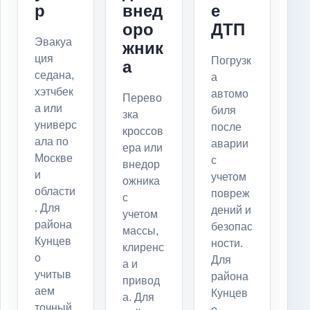
р
внед
е
оро
ДТП
Эвакуа
жник
ция
Погрузк
а
седана,
а
хэтчбек
автомо
Перево
а или
биля
зка
универс
после
кроссов
ала по
аварии
ера или
Москве
с
внедор
и
учетом
ожника
области
повреж
с
. Для
дений и
учетом
района
безопас
массы,
Кунцев
ности.
клиренс
о
Для
а и
учитыв
района
привод
аем
Кунцев
а. Для
точный
о