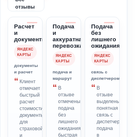
отзывы
Расчет
Подача
Подача
и
и
без
документы
аккуратная
лишнего
перевозка
ожидания
ЯНДЕКС
КАРТЫ
ЯНДЕКС
ЯНДЕКС
КАРТЫ
КАРТЫ
документы
и расчет
подача и
связь с
маршрут
диспетчером
Клиент
В
В
отмечает
отзыве
отзыве
быстрый
отмечены
выделены
расчет
подача
понятная
стоимости,
без
связь с
документы
лишнего
диспетчером,
для
ожидания,
подача
страховой
быстрая
в
и