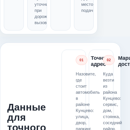
уточнить
место
при
подачи
дорожном
вызове
Точный
Мар
01
02
адрес
дос
Назовите,
Куда
где
везти
стоит
из
автомобиль
района
в
Кунцево:
Данные
районе
сервис,
Кунцево:
дом,
для
улица,
стоянка,
двор,
соседний
точного
паркинг,
район,