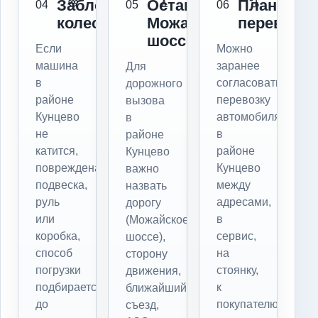
Заблокированы
Остановка:
Плановая
04
05
06
колеса
Можайское
перевозка
шоссе
Если
Можно
машина
заранее
Для
в
согласовать
дорожного
районе
перевозку
вызова
Кунцево
автомобиля
в
не
в
районе
катится,
районе
Кунцево
повреждена
Кунцево
важно
подвеска,
между
назвать
руль
адресами,
дорогу
или
в
(Можайское
коробка,
сервис,
шоссе),
способ
на
сторону
погрузки
стоянку,
движения,
подбирается
к
ближайший
до
покупателю
съезд,