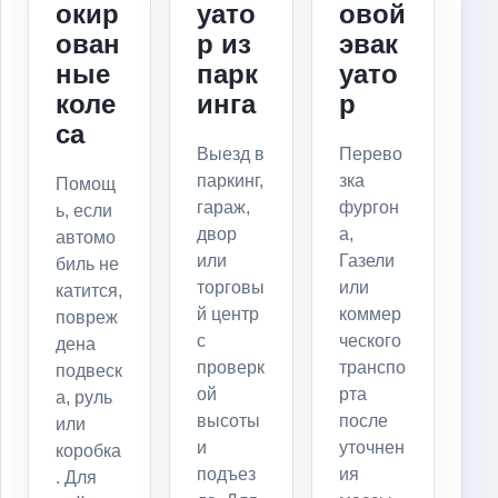
окир
уато
овой
ован
р из
эвак
ные
парк
уато
коле
инга
р
са
Выезд в
Перево
паркинг,
зка
Помощ
гараж,
фургон
ь, если
двор
а,
автомо
или
Газели
биль не
торговы
или
катится,
й центр
коммер
повреж
с
ческого
дена
проверк
транспо
подвеск
ой
рта
а, руль
высоты
после
или
и
уточнен
коробка
подъез
ия
. Для