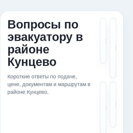
Вопросы по
Скол
М
эвакуатору в
стои
в
эвак
э
районе
в ра
в
Кунц
К
Кунцево
и
п
Короткие ответы по подаче,
цене, документам и маршрутам в
Можн
Ч
районе Кунцево.
пере
с
авто
д
из р
п
Кунц
п
серв