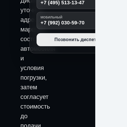
Диспетчер
+7 (495) 513-13-47
уточнит
МОБИЛЬНЫЙ
адрес,
+7 (992) 030-59-70
маршрут,
состояние
Позвонить диспетчеру
автомобиля
и
условия
погрузки,
затем
согласует
стоимость
до
подачи.