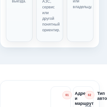
выезда.
или
АЗС,
владельцу.
сервис
или
другой
понятный
ориентир.
Адрес
Тип
01
02
и
авт
маршрут
Для