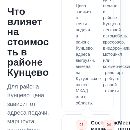
Цена
подачи
Что
зависит
в
от
районе
влияет
точки
Кунцево
на
подачи
легковой
в
автомобиль,
стоимос
районе
кроссовер,
Кунцево,
внедорожник
ть в
адреса
мотоцикл
районе
выгрузки,
или
выезда
коммерчески
Кунцево
на
транспорт
Кутузовское
требуют
шоссе,
разной
Для района
МКАД
техники.
Кунцево цена
или в
область.
зависит от
адреса подачи,
маршрута,
Состояние
Мес
03
04
машины
погр
автомобиля,