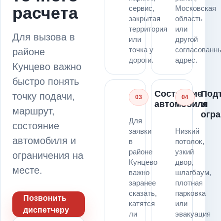
расчета
сервис,
Московская
закрытая
область
территория
или
Для вызова в
или
другой
точка у
согласованн
районе
дороги.
адрес.
Кунцево важно
быстро понять
Состояние
Под
точку подачи,
03
04
автомобиля
и
маршрут,
огр
Для
состояние
заявки
Низкий
автомобиля и
в
потолок,
районе
узкий
ограничения на
Кунцево
двор,
месте.
важно
шлагбаум,
заранее
плотная
сказать,
парковка
Позвонить
катятся
или
диспетчеру
ли
эвакуация