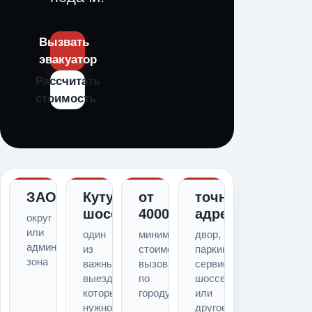
Вызвать
эвакуатор
Рассчитать
стоимость
ЗАО
Кутузовское
от
точный
шоссе
4000
адрес
округ
или
один
минимальная
двор,
административная
из
стоимость
паркинг,
зона
важных
вызова
сервис,
выездов,
по
шоссе
который
городу
или
нужно
другое