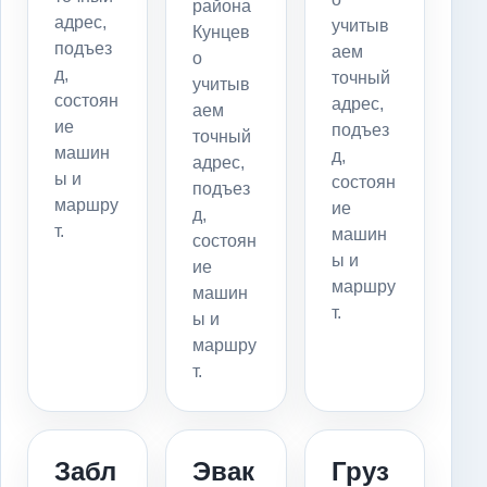
района
адрес,
учитыв
Кунцев
подъез
аем
о
д,
точный
учитыв
состоян
адрес,
аем
ие
подъез
точный
машин
д,
адрес,
ы и
состоян
подъез
маршру
ие
д,
т.
машин
состоян
ы и
ие
маршру
машин
т.
ы и
маршру
т.
Забл
Эвак
Груз