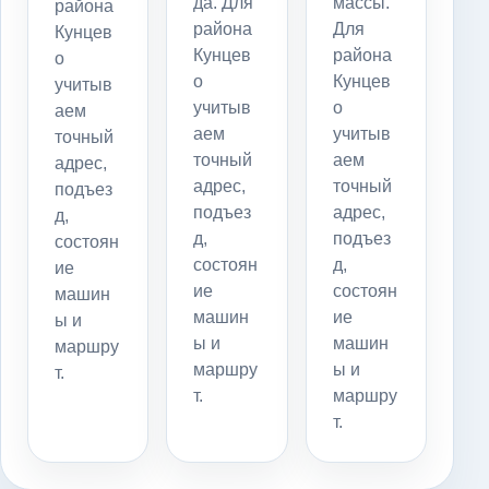
да. Для
массы.
района
района
Для
Кунцев
Кунцев
района
о
о
Кунцев
учитыв
учитыв
о
аем
аем
учитыв
точный
точный
аем
адрес,
адрес,
точный
подъез
подъез
адрес,
д,
д,
подъез
состоян
состоян
д,
ие
ие
состоян
машин
машин
ие
ы и
ы и
машин
маршру
маршру
ы и
т.
т.
маршру
т.