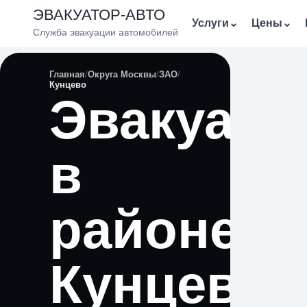
ЭВАКУАТОР-АВТО
Услуги
⌄
Цены
⌄
Служба эвакуации автомобилей
Главная
Округа Москвы
ЗАО
Кунцево
Эвакуато
в
районе
Кунцево