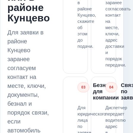
в
заранее
районе
районе
согласовать
Кунцево
Кунцево,
контакт
скажите
на
об
месте,
Для заявки в
этом
ключи,
до
адрес
районе
подачи.
доставки
Кунцево
и
заранее
порядок
передачи.
согласуем
контакт на
Безнал
Свя
месте, ключи,
03
04
для
по
документы,
компании
заяв
безнал и
Для
Диспетчер
порядок связи,
юридического
передает
лица
водителю
если
по
адрес
автомобиль
заявке
в