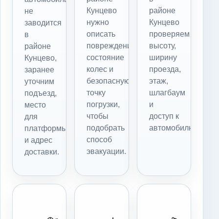
Кунцево
районе
не
нужно
Кунцево
заводится
описать
проверяем
в
повреждения,
высоту,
районе
состояние
ширину
Кунцево,
колес и
проезда,
заранее
безопасную
этаж,
уточним
точку
шлагбаум
подъезд,
погрузки,
и
место
чтобы
доступ к
для
подобрать
автомобилю.
платформы
способ
и адрес
эвакуации.
доставки.