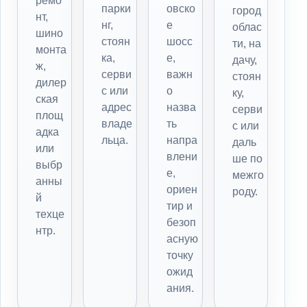
ремо
парки
овско
город
нт,
нг,
е
облас
шино
стоян
шосс
ти, на
монта
ка,
е,
дачу,
ж,
серви
важн
стоян
дилер
с или
о
ку,
ская
адрес
назва
серви
площ
владе
ть
с или
адка
льца.
напра
даль
или
влени
ше по
выбр
е,
межго
анны
ориен
роду.
й
тир и
техце
безоп
нтр.
асную
точку
ожид
ания.