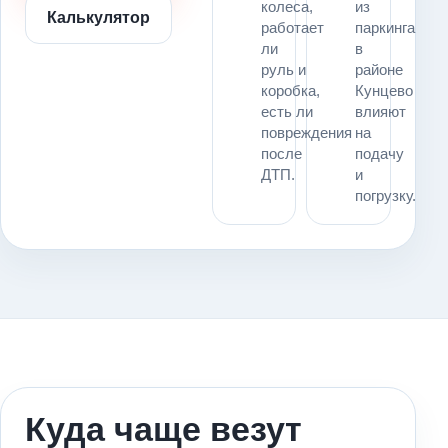
колеса,
из
Калькулятор
работает
паркинга
ли
в
руль и
районе
коробка,
Кунцево
есть ли
влияют
повреждения
на
после
подачу
ДТП.
и
погрузку.
Куда чаще везут