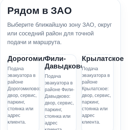
Рядом в ЗАО
Выберите ближайшую зону ЗАО, округ
или соседний район для точной
подачи и маршрута.
Дорогомилово
Фили-
Крылатское
Давыдково
Подача
Подача
эвакуатора в
эвакуатора в
Подача
районе
районе
эвакуатора в
Дорогомилово:
Крылатское:
районе Фили-
двор, сервис,
двор, сервис,
Давыдково:
паркинг,
паркинг,
двор, сервис,
стоянка или
стоянка или
паркинг,
адрес
адрес
стоянка или
клиента.
клиента.
адрес
клиента.