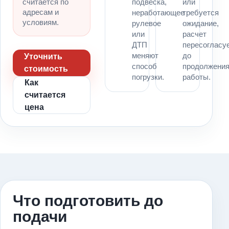
считается по
подвеска,
или
адресам и
неработающее
требуется
условиям.
рулевое
ожидание,
или
расчет
ДТП
пересогласу
меняют
до
Уточнить
способ
продолжени
стоимость
погрузки.
работы.
Как
считается
цена
Что подготовить до
подачи