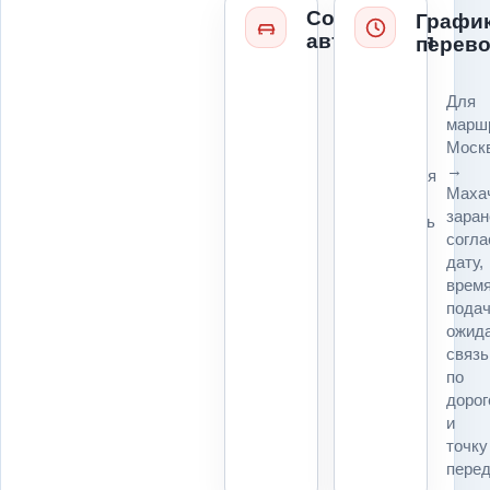
Состояние
Графи
автомобиля
перево
Колеса,
Для
руль,
марш
коробка,
Моск
ключи,
→
повреждения
Маха
и
заран
возможность
согл
погрузки
дату,
влияют
врем
на
подач
технику
ожида
и
связь
расчет
по
для
дорог
маршрута
и
Москва
точку
→
перед
Махачкала.