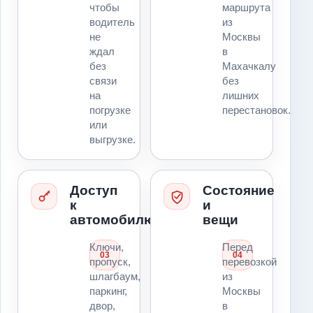
чтобы
маршрута
водитель
из
не
Москвы
ждал
в
без
Махачкалу
связи
без
на
лишних
погрузке
перестановок.
или
выгрузке.
Доступ
Состояние
к
и
автомобилю
вещи
Ключи,
Перед
03
04
пропуск,
перевозкой
шлагбаум,
из
паркинг,
Москвы
двор,
в