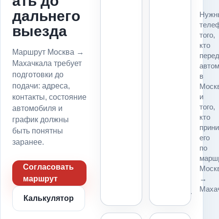
ать до
Для
дальнего
Нужн
маршрута
теле
выезда
Москва
того,
→
кто
Махачкала
Маршрут Москва →
пере
до
Махачкала требует
авто
подачи
подготовки до
в
фиксируем
подачи: адреса,
Моск
точку
и
контакты, состояние
погрузки,
того,
автомобиля и
точку
кто
график должны
выгрузки,
прин
въезд,
быть понятны
его
пропуск,
заранее.
по
парковку
марш
и
Согласовать
Моск
место
→
маршрут
для
Маха
платформы.
Калькулятор