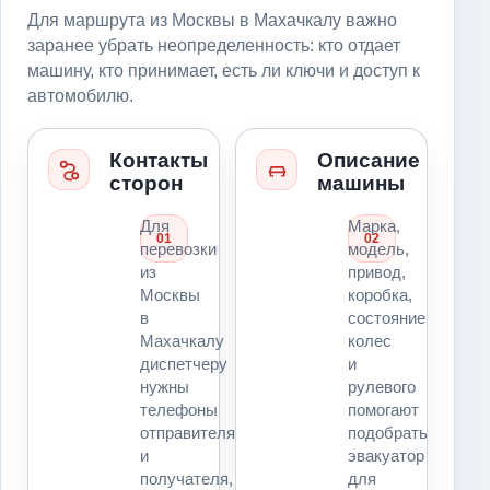
Для маршрута из Москвы в Махачкалу важно
заранее убрать неопределенность: кто отдает
машину, кто принимает, есть ли ключи и доступ к
автомобилю.
Контакты
Описание
сторон
машины
Для
Марка,
01
02
перевозки
модель,
из
привод,
Москвы
коробка,
в
состояние
Махачкалу
колес
диспетчеру
и
нужны
рулевого
телефоны
помогают
отправителя
подобрать
и
эвакуатор
получателя,
для