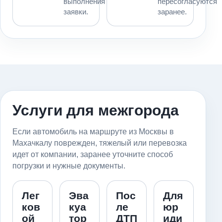
выполнения
пересогласуются
заявки.
заранее.
Услуги для межгорода
Если автомобиль на маршруте из Москвы в
Махачкалу поврежден, тяжелый или перевозка
идет от компании, заранее уточните способ
погрузки и нужные документы.
Лег
Эва
Пос
Для
ков
куа
ле
юр
ой
тор
ДТП
иди