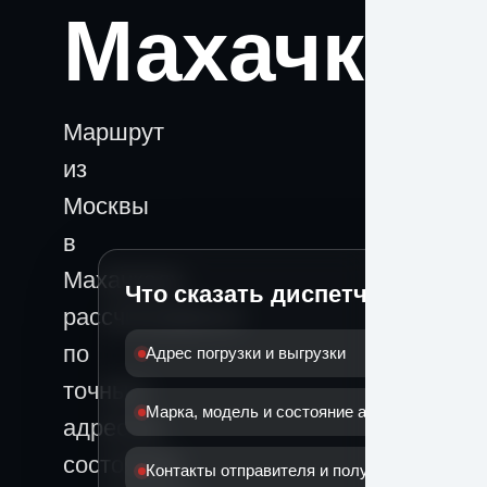
Махачкал
Маршрут
из
Москвы
в
Махачкалу
Что сказать диспетчеру
рассчитывается
по
Адрес погрузки и выгрузки
точным
Марка, модель и состояние автомобиля
адресам,
состоянию
Контакты отправителя и получателя