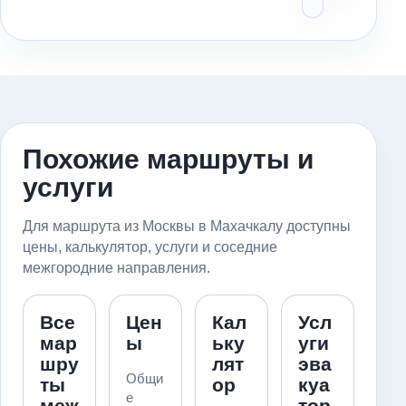
Похожие маршруты и
услуги
Для маршрута из Москвы в Махачкалу доступны
цены, калькулятор, услуги и соседние
межгородние направления.
Все
Цен
Кал
Усл
мар
ы
ьку
уги
шру
лят
эва
Общи
ты
ор
куа
е
меж
тор