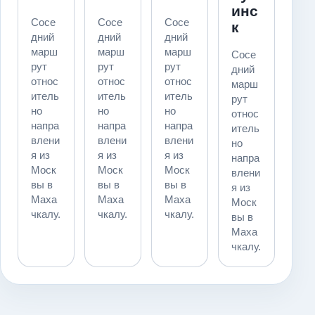
инс
Сосе
Сосе
Сосе
к
дний
дний
дний
марш
марш
марш
Сосе
рут
рут
рут
дний
относ
относ
относ
марш
итель
итель
итель
рут
но
но
но
относ
напра
напра
напра
итель
влени
влени
влени
но
я из
я из
я из
напра
Моск
Моск
Моск
влени
вы в
вы в
вы в
я из
Маха
Маха
Маха
Моск
чкалу.
чкалу.
чкалу.
вы в
Маха
чкалу.