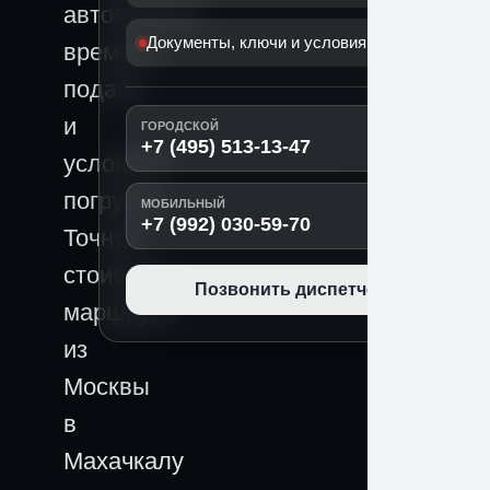
автомобиля,
Документы, ключи и условия передачи
времени
подачи
и
ГОРОДСКОЙ
+7 (495) 513-13-47
условиям
погрузки.
МОБИЛЬНЫЙ
+7 (992) 030-59-70
Точную
стоимость
Позвонить диспетчеру
маршрута
из
Москвы
в
Махачкалу