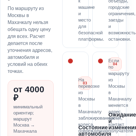
к
объезды,
машине
городские
По маршруту из
и
ограничения,
Москвы в
место
заезды
Махачкалу нельзя
для
и
обещать одну цену
безопасной
возможность
для всех. Расчет
платформы.
остановки.
делается после
уточнения адресов,
автомобиля и
Если
условий на обеих
04
по
точках.
маршруту
На
из
03
перевозке
Москвы
от 4000
из
в
₽
Москвы
Махачкалу
в
меняется
минимальный
Махачкалу
адрес,
ориентир;
Ожидани
заблокированные
время,
маршрут
и
колеса,
контакт
Москва →
Состояние
изменени
поврежденная
получателя
Махачкала
автомобиля