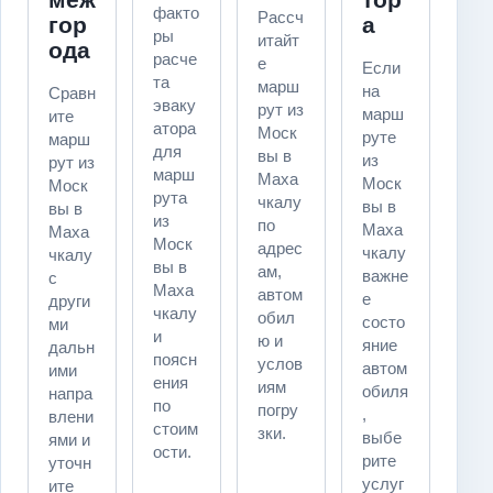
факто
Рассч
гор
а
ры
итайт
ода
расче
е
Если
та
марш
на
Сравн
эваку
рут из
марш
ите
атора
Моск
руте
марш
для
вы в
из
рут из
марш
Маха
Моск
Моск
рута
чкалу
вы в
вы в
из
по
Маха
Маха
Моск
адрес
чкалу
чкалу
вы в
ам,
важне
с
Маха
автом
е
други
чкалу
обил
состо
ми
и
ю и
яние
дальн
поясн
услов
автом
ими
ения
иям
обиля
напра
по
погру
,
влени
стоим
зки.
выбе
ями и
ости.
рите
уточн
услуг
ите