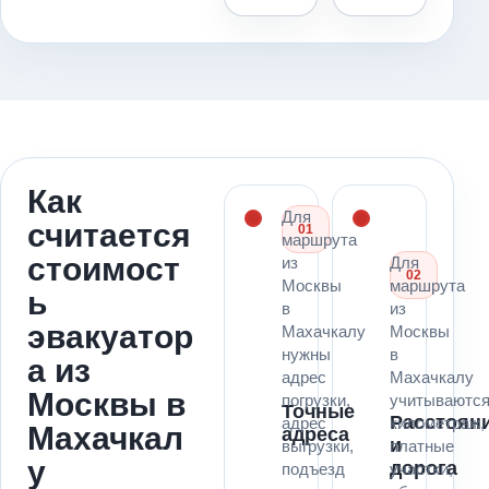
Как
Для
считается
01
маршрута
стоимост
из
Для
02
Москвы
маршрута
ь
в
из
эвакуатор
Махачкалу
Москвы
нужны
в
а из
адрес
Махачкалу
Москвы в
погрузки,
учитываютс
Точные
Расстоян
адрес
километраж,
Махачкал
адреса
и
выгрузки,
платные
у
дорога
подъезд
участки,