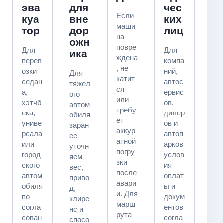
эва
для
чес
Если
куа
вне
ких
маши
тор
дор
лиц
на
ожн
повре
Для
Для
ика
ждена
перев
компа
, не
озки
ний,
Для
катит
седан
автос
тяжел
ся
а,
ервис
ого
или
хэтчб
ов,
автом
требу
ека,
дилер
обиля
ет
униве
ов и
заран
аккур
рсала
автоп
ее
атной
или
арков
уточн
погру
город
услов
яем
зки
ского
ия
вес,
после
автом
оплат
приво
авари
обиля
ы и
д,
и. Для
по
докум
клире
марш
согла
ентов
нс и
рута
сован
согла
спосо