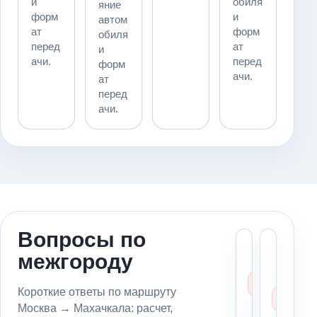
и
обиля
яние
форм
и
автом
ат
форм
обиля
перед
ат
и
ачи.
перед
форм
ачи.
ат
перед
ачи.
Вопросы по
Сколь
Мо
межгороду
стоит
пе
эваку
ав
из Мо
из
Короткие ответы по маршруту
в
в
Москва → Махачкала: расчет,