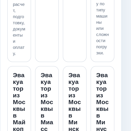
у по
расче
типу
т,
маши
подго
ны
товку,
или
докум
сложн
енты
ости
и
погру
оплат
зки.
у.
Эва
Эва
Эва
Эва
куа
куа
куа
куа
тор
тор
тор
тор
из
из
из
из
Мос
Мос
Мос
Мос
квы
квы
квы
квы
в
в
в
в
Май
Миа
Ми
Ми
коп
сс
нск
нус