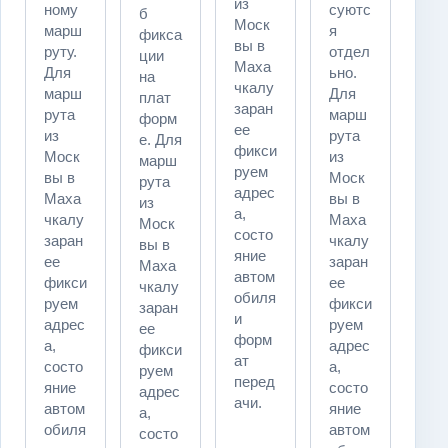
из
ному
суютс
б
Моск
марш
я
фикса
вы в
руту.
отдел
ции
Маха
Для
ьно.
на
чкалу
марш
Для
плат
заран
рута
марш
форм
ее
из
рута
е. Для
фикси
Моск
из
марш
руем
вы в
Моск
рута
адрес
Маха
вы в
из
а,
чкалу
Маха
Моск
состо
заран
чкалу
вы в
яние
ее
заран
Маха
автом
фикси
ее
чкалу
обиля
руем
фикси
заран
и
адрес
руем
ее
форм
а,
адрес
фикси
ат
состо
а,
руем
перед
яние
состо
адрес
ачи.
автом
яние
а,
обиля
автом
состо