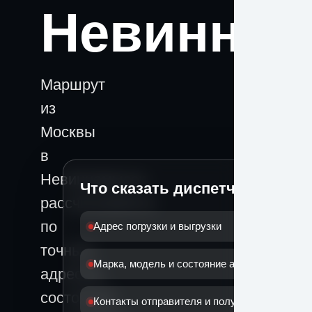
Невинно
Маршрут
из
Москвы
в
Невинномысск
Что сказать диспетчеру
рассчитывается
по
Адрес погрузки и выгрузки
точным
Марка, модель и состояние автомобиля
адресам,
состоянию
Контакты отправителя и получателя