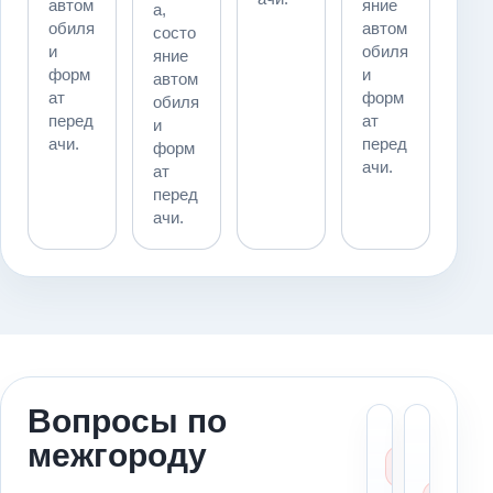
автом
яние
а,
обиля
автом
состо
и
обиля
яние
форм
и
автом
ат
форм
обиля
перед
ат
и
ачи.
перед
форм
ачи.
ат
перед
ачи.
Вопросы по
Скольк
Мо
межгороду
эвакуа
пе
Москв
ав