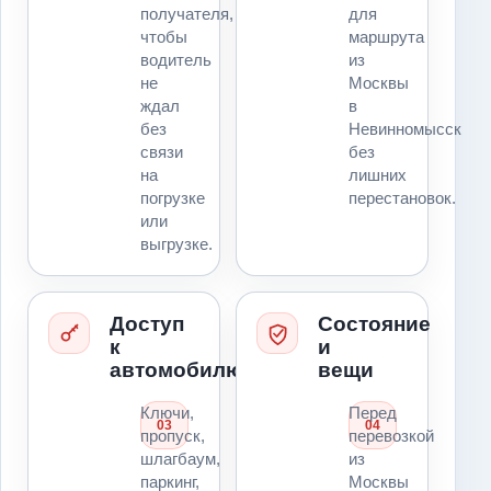
получателя,
для
чтобы
маршрута
водитель
из
не
Москвы
ждал
в
без
Невинномысск
связи
без
на
лишних
погрузке
перестановок.
или
выгрузке.
Доступ
Состояние
к
и
автомобилю
вещи
Ключи,
Перед
03
04
пропуск,
перевозкой
шлагбаум,
из
паркинг,
Москвы