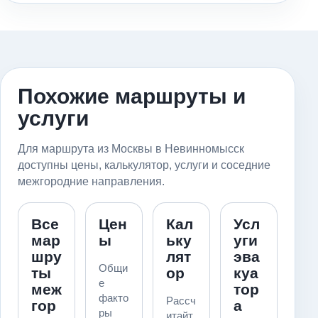
Похожие маршруты и
услуги
Для маршрута из Москвы в Невинномысск
доступны цены, калькулятор, услуги и соседние
межгородние направления.
Все
Цен
Кал
Усл
мар
ы
ьку
уги
шру
лят
эва
Общи
ты
ор
куа
е
меж
тор
факто
Рассч
гор
а
ры
итайт