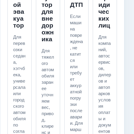
ой
тор
ДТП
иди
эва
для
чес
Если
куа
вне
ких
маши
тор
дор
лиц
на
ожн
повре
Для
Для
ика
ждена
перев
компа
, не
озки
ний,
Для
катит
седан
автос
тяжел
ся
а,
ервис
ого
или
хэтчб
ов,
автом
требу
ека,
дилер
обиля
ет
униве
ов и
заран
аккур
рсала
автоп
ее
атной
или
арков
уточн
погру
город
услов
яем
зки
ского
ия
вес,
после
автом
оплат
приво
авари
обиля
ы и
д,
и. Для
по
докум
клире
марш
согла
ентов
нс и