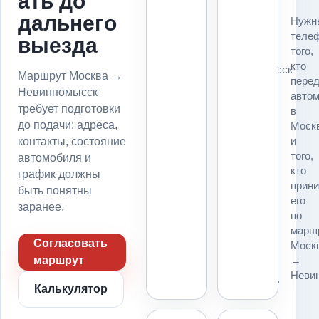
ать до
Для
дальнего
Нужн
маршрута
теле
выезда
Москва
того,
→
кто
Невинномысск
Маршрут Москва →
пере
до
Невинномысск
авто
подачи
требует подготовки
в
фиксируем
до подачи: адреса,
Моск
точку
и
контакты, состояние
погрузки,
того,
автомобиля и
точку
кто
график должны
выгрузки,
прин
въезд,
быть понятны
его
пропуск,
заранее.
по
парковку
марш
и
Согласовать
Моск
место
→
маршрут
для
Неви
платформы.
Калькулятор