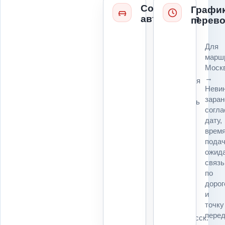
Состояние
Графи
автомобиля
перево
Колеса,
Для
руль,
марш
коробка,
Моск
ключи,
→
повреждения
Неви
и
заран
возможность
согл
погрузки
дату,
влияют
врем
на
подач
технику
ожида
и
связь
расчет
по
для
дорог
маршрута
и
Москва
точку
→
перед
Невинномысск.