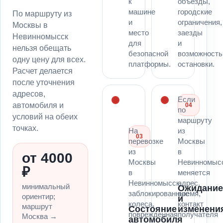
к
объезды,
машине
городские
По маршруту из
и
ограничения,
Москвы в
место
заезды
Невинномысск
для
и
нельзя обещать
безопасной
возможность
одну цену для всех.
платформы.
остановки.
Расчет делается
после уточнения
адресов,
Если
автомобиля и
04
по
условий на обеих
маршруту
точках.
На
из
03
перевозке
Москвы
из
в
от 4000
Москвы
Невинномыс
₽
в
меняется
Невинномысск
адрес,
минимальный
Ожидани
заблокированные
время,
ориентир;
и
колеса,
контакт
маршрут
Состояние
изменени
поврежденная
получателя
Москва →
автомобиля