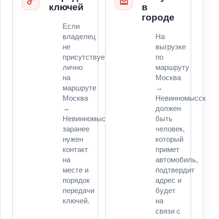
ключей
в
городе
Если
владелец
На
не
выгрузке
присутствует
по
лично
маршруту
на
Москва
маршруте
→
Москва
Невинномысск
→
должен
Невинномысск,
быть
заранее
человек,
нужен
который
контакт
примет
на
автомобиль,
месте и
подтвердит
порядок
адрес и
передачи
будет
ключей.
на
связи с