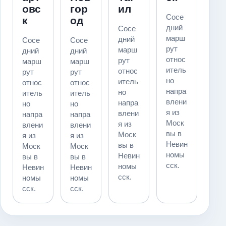
овс
гор
ил
Сосе
к
од
дний
Сосе
марш
дний
Сосе
Сосе
рут
марш
дний
дний
относ
рут
марш
марш
итель
относ
рут
рут
но
итель
относ
относ
напра
но
итель
итель
влени
напра
но
но
я из
влени
напра
напра
Моск
я из
влени
влени
вы в
Моск
я из
я из
Невин
вы в
Моск
Моск
номы
Невин
вы в
вы в
сск.
номы
Невин
Невин
сск.
номы
номы
сск.
сск.