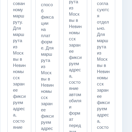
рута
сован
согла
спосо
из
ному
суютс
б
Моск
марш
я
фикса
вы в
руту.
отдел
ции
Невин
Для
ьно.
на
номы
марш
Для
плат
сск
рута
марш
форм
заран
из
рута
е. Для
ее
Моск
из
марш
фикси
вы в
Моск
рута
руем
Невин
вы в
из
адрес
номы
Невин
Моск
а,
сск
номы
вы в
состо
заран
сск
Невин
яние
ее
заран
номы
автом
фикси
ее
сск
обиля
руем
фикси
заран
и
адрес
руем
ее
форм
а,
адрес
фикси
ат
состо
а,
руем
перед
яние
состо
адрес
ачи.