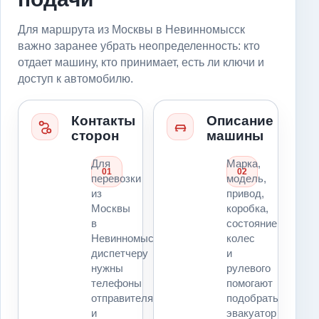
Для маршрута из Москвы в Невинномысск
важно заранее убрать неопределенность: кто
отдает машину, кто принимает, есть ли ключи и
доступ к автомобилю.
Контакты
Описание
сторон
машины
Для
Марка,
01
02
перевозки
модель,
из
привод,
Москвы
коробка,
в
состояние
Невинномысск
колес
диспетчеру
и
нужны
рулевого
телефоны
помогают
отправителя
подобрать
и
эвакуатор