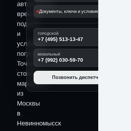
автомобиля,
Документы, ключи и условия передачи
времени
подачи
и
ГОРОДСКОЙ
+7 (495) 513-13-47
условиям
погрузки.
МОБИЛЬНЫЙ
+7 (992) 030-59-70
Точную
стоимость
Позвонить диспетчеру
маршрута
из
Москвы
в
Невинномысск