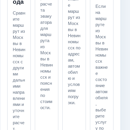
ода
расче
е
Если
та
марш
на
Сравн
эваку
рут из
марш
ите
атора
Моск
руте
марш
для
вы в
из
рут из
марш
Невин
Моск
Моск
рута
номы
вы в
вы в
из
сск по
Невин
Невин
Моск
адрес
номы
номы
вы в
ам,
сск
сск с
Невин
автом
важне
други
номы
обил
е
ми
сск и
ю и
состо
дальн
поясн
услов
яние
ими
ения
иям
автом
напра
по
погру
обиля
влени
стоим
зки.
,
ями и
ости.
выбе
уточн
рите
ите
услуг
расче
у по
т,