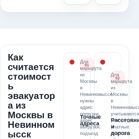
Как
Для
считается
01
маршрута
стоимост
из
Для
02
Москвы
маршрута
ь
в
из
эвакуатор
Невинномысск
Москвы
нужны
в
а из
адрес
Невинномыс
Москвы в
погрузки,
учитываютс
Точные
Расстоян
адрес
километраж,
Невинном
адреса
и
выгрузки,
платные
ысск
дорога
подъезд
участки,