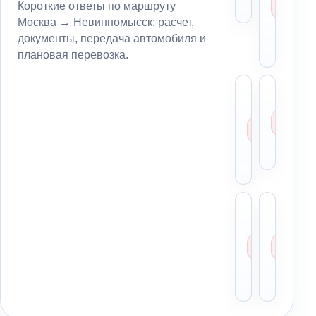
Невин
Мо
Короткие ответы по маршруту
Не
Москва → Невинномысск: расчет,
бе
документы, передача автомобиля и
вл
плановая перевозка.
Какие
Чт
нужны
вс
расчет
це
маршр
в
Москв
Не
Невин
Можно
Мо
заказа
со
маршр
бе
Москв
оп
Невин
Мо
заран
Не