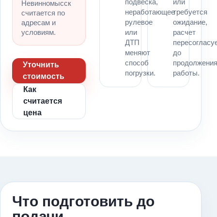
подвеска,
или
Невинномысск
неработающее
требуется
считается по
рулевое
ожидание,
адресам и
условиям.
или
расчет
ДТП
пересогласу
меняют
до
способ
продолжени
Уточнить
погрузки.
работы.
стоимость
Как
считается
цена
Что подготовить до
подачи