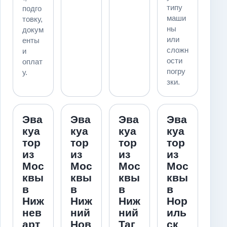
типу
подго
маши
товку,
ны
докум
или
енты
сложн
и
ости
оплат
погру
у.
зки.
Эва
Эва
Эва
Эва
куа
куа
куа
куа
тор
тор
тор
тор
из
из
из
из
Мос
Мос
Мос
Мос
квы
квы
квы
квы
в
в
в
в
Ниж
Ниж
Ниж
Нор
нев
ний
ний
иль
арт
Нов
Таг
ск