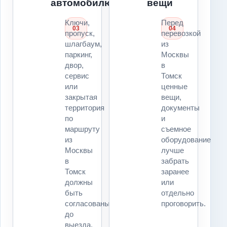
автомобилю
вещи
Ключи,
Перед
03
04
пропуск,
перевозкой
шлагбаум,
из
паркинг,
Москвы
двор,
в
сервис
Томск
или
ценные
закрытая
вещи,
территория
документы
по
и
маршруту
съемное
из
оборудование
Москвы
лучше
в
забрать
Томск
заранее
должны
или
быть
отдельно
согласованы
проговорить.
до
выезда.