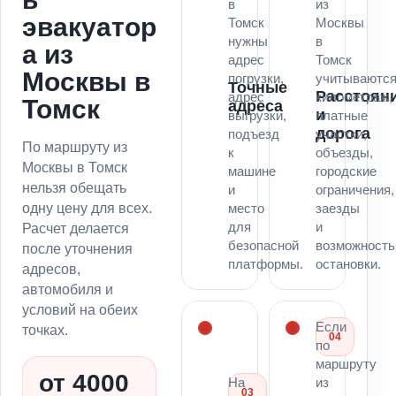
в
из
эвакуатор
Томск
Москвы
нужны
в
а из
адрес
Томск
Москвы в
погрузки,
учитываютс
Точные
Расстоян
адрес
километраж,
Томск
адреса
и
выгрузки,
платные
дорога
подъезд
участки,
По маршруту из
к
объезды,
Москвы в Томск
машине
городские
нельзя обещать
и
ограничения,
одну цену для всех.
место
заезды
для
и
Расчет делается
безопасной
возможность
после уточнения
платформы.
остановки.
адресов,
автомобиля и
условий на обеих
Если
точках.
04
по
маршруту
от 4000
На
из
03