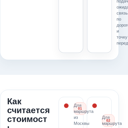
подач
технику
ожида
и
связь
расчет
по
для
дорог
маршрута
и
Москва
точку
→
перед
Томск.
Как
Для
считается
01
маршрута
стоимост
из
Для
02
Москвы
маршрута
ь