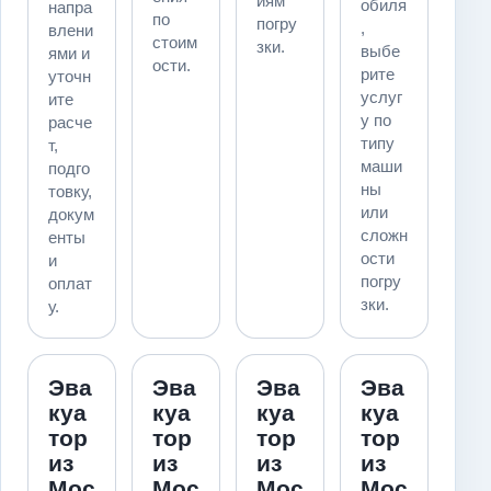
иям
обиля
напра
по
погру
,
влени
стоим
зки.
выбе
ями и
ости.
рите
уточн
услуг
ите
у по
расче
типу
т,
маши
подго
ны
товку,
или
докум
сложн
енты
ости
и
погру
оплат
зки.
у.
Эва
Эва
Эва
Эва
куа
куа
куа
куа
тор
тор
тор
тор
из
из
из
из
Мос
Мос
Мос
Мос