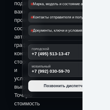
подачи
Марка, модель и состояние автомобиля
важно
Контакты отправителя и получателя
проверить
состояние
Документы, ключи и условия передачи
автомобиля,
график,
ГОРОДСКОЙ
контакты
+7 (495) 513-13-47
сторон
МОБИЛЬНЫЙ
и
+7 (992) 030-59-70
условия
выгрузки.
Позвонить диспетчеру
Точную
стоимость