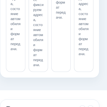
форм
а,
адрес
фикси
ат
состо
а,
руем
перед
яние
состо
адрес
ачи.
автом
яние
а,
обиля
автом
состо
и
обиля
яние
форм
и
автом
ат
форм
обиля
перед
ат
и
ачи.
перед
форм
ачи.
ат
перед
ачи.