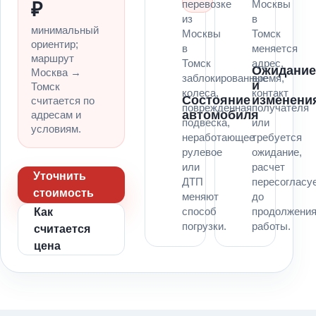
перевозке
Москвы
₽
из
в
минимальный
Москвы
Томск
ориентир;
в
меняется
маршрут
Томск
адрес,
Ожидани
Москва →
заблокированные
время,
и
Томск
колеса,
контакт
Состояние
изменени
считается по
поврежденная
получателя
автомобиля
адресам и
подвеска,
или
условиям.
неработающее
требуется
рулевое
ожидание,
или
расчет
Уточнить
ДТП
пересогласу
стоимость
меняют
до
способ
продолжени
Как
погрузки.
работы.
считается
цена