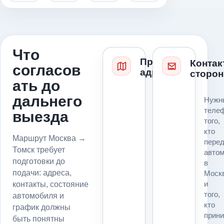
Что
Проверка
Контак
согласов
адресов
сторон
ать до
Для
дальнего
Нужн
маршрута
теле
выезда
Москва
того,
→
кто
Томск
Маршрут Москва →
пере
до
Томск требует
авто
подачи
подготовки до
в
фиксируем
подачи: адреса,
Моск
точку
и
контакты, состояние
погрузки,
того,
автомобиля и
точку
кто
график должны
выгрузки,
прин
въезд,
быть понятны