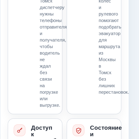
Томск
колес
диспетчеру
и
нужны
рулевого
телефоны
помогают
отправителя
подобрать
и
эвакуатор
получателя,
для
чтобы
маршрута
водитель
из
не
Москвы
ждал
в
без
Томск
связи
без
на
лишних
погрузке
перестановок.
или
выгрузке.
Доступ
Состояние
к
и