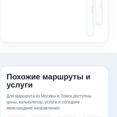
заказа
бе
маршр
оп
из
Мо
Москв
То
в Томс
заран
Похожие маршруты и
услуги
Для маршрута из Москвы в Томск доступны
цены, калькулятор, услуги и соседние
межгородние направления.