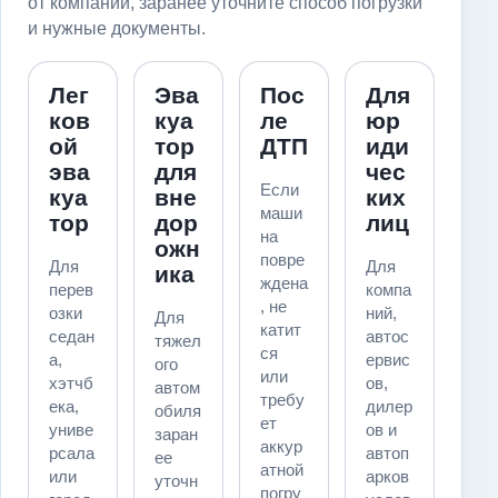
от компании, заранее уточните способ погрузки
и нужные документы.
Лег
Эва
Пос
Для
ков
куа
ле
юр
ой
тор
ДТП
иди
эва
для
чес
Если
куа
вне
ких
маши
тор
дор
лиц
на
ожн
повре
Для
Для
ика
ждена
перев
компа
, не
озки
ний,
Для
катит
седан
автос
тяжел
ся
а,
ервис
ого
или
хэтчб
ов,
автом
требу
ека,
дилер
обиля
ет
униве
ов и
заран
аккур
рсала
автоп
ее
атной
или
арков
уточн
погру