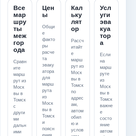
Все
Цен
Кал
Усл
мар
ы
ьку
уги
шру
лят
эва
Общи
ты
ор
куа
е
меж
тор
факто
Рассч
гор
а
ры
итайт
ода
расче
е
Если
та
марш
на
Сравн
эваку
рут из
марш
ите
атора
Моск
руте
марш
для
вы в
из
рут из
марш
Томск
Моск
Моск
рута
по
вы в
вы в
из
адрес
Томск
Томск
Моск
ам,
важне
с
вы в
автом
е
други
Томск
обил
состо
ми
и
ю и
яние
дальн
поясн
услов
автом
ими
ения