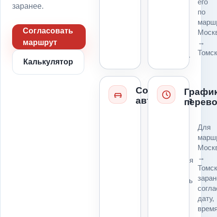
его
пропуск,
заранее.
по
парковку
марш
и
Согласовать
Моск
место
→
маршрут
для
Томск
платформы.
Калькулятор
Состояние
Графи
автомобиля
перево
Колеса,
Для
руль,
марш
коробка,
Моск
ключи,
→
повреждения
Томс
и
заран
возможность
согл
погрузки
дату,
влияют
врем
на