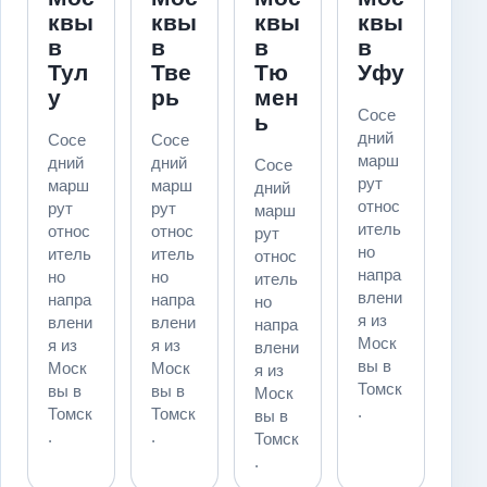
квы
квы
квы
квы
в
в
в
в
Тул
Тве
Тю
Уфу
у
рь
мен
Сосе
ь
дний
Сосе
Сосе
марш
дний
дний
Сосе
рут
марш
марш
дний
относ
рут
рут
марш
итель
относ
относ
рут
но
итель
итель
относ
напра
но
но
итель
влени
напра
напра
но
я из
влени
влени
напра
Моск
я из
я из
влени
вы в
Моск
Моск
я из
Томск
вы в
вы в
Моск
.
Томск
Томск
вы в
.
.
Томск
.