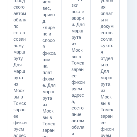
город
услов
яем
зки
ского
ия
вес,
после
автом
оплат
приво
авари
обиля
ы и
д,
и. Для
по
докум
клире
марш
согла
ентов
нс и
рута
сован
согла
спосо
из
ному
суютс
б
Моск
марш
я
фикса
вы в
руту.
отдел
ции
Томск
Для
ьно.
на
заран
марш
Для
плат
ее
рута
марш
форм
фикси
из
рута
е. Для
руем
Моск
из
марш
адрес
вы в
Моск
рута
а,
Томск
вы в
из
состо
заран
Томск
Моск
яние
ее
заран
вы в
автом
фикси
ее
Томск
обиля
руем
фикси
заран
и
адрес
руем
ее