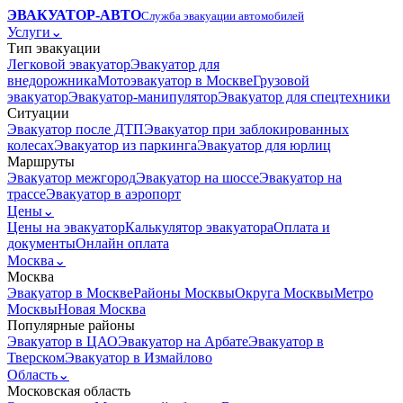
ЭВАКУАТОР-АВТО
Служба эвакуации автомобилей
Услуги
⌄
Тип эвакуации
Легковой эвакуатор
Эвакуатор для
внедорожника
Мотоэвакуатор в Москве
Грузовой
эвакуатор
Эвакуатор-манипулятор
Эвакуатор для спецтехники
Ситуации
Эвакуатор после ДТП
Эвакуатор при заблокированных
колесах
Эвакуатор из паркинга
Эвакуатор для юрлиц
Маршруты
Эвакуатор межгород
Эвакуатор на шоссе
Эвакуатор на
трассе
Эвакуатор в аэропорт
Цены
⌄
Цены на эвакуатор
Калькулятор эвакуатора
Оплата и
документы
Онлайн оплата
Москва
⌄
Москва
Эвакуатор в Москве
Районы Москвы
Округа Москвы
Метро
Москвы
Новая Москва
Популярные районы
Эвакуатор в ЦАО
Эвакуатор на Арбате
Эвакуатор в
Тверском
Эвакуатор в Измайлово
Область
⌄
Московская область