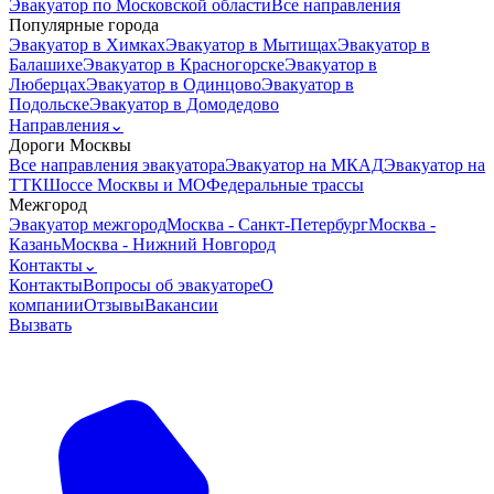
Эвакуатор по Московской области
Все направления
Популярные города
Эвакуатор в Химках
Эвакуатор в Мытищах
Эвакуатор в
Балашихе
Эвакуатор в Красногорске
Эвакуатор в
Люберцах
Эвакуатор в Одинцово
Эвакуатор в
Подольске
Эвакуатор в Домодедово
Направления
⌄
Дороги Москвы
Все направления эвакуатора
Эвакуатор на МКАД
Эвакуатор на
ТТК
Шоссе Москвы и МО
Федеральные трассы
Межгород
Эвакуатор межгород
Москва - Санкт-Петербург
Москва -
Казань
Москва - Нижний Новгород
Контакты
⌄
Контакты
Вопросы об эвакуаторе
О
компании
Отзывы
Вакансии
Вызвать