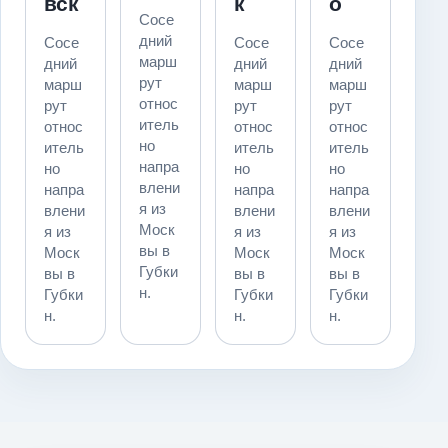
вск
к
о
Сосе
дний
Сосе
Сосе
Сосе
марш
дний
дний
дний
рут
марш
марш
марш
относ
рут
рут
рут
итель
относ
относ
относ
но
итель
итель
итель
напра
но
но
но
влени
напра
напра
напра
я из
влени
влени
влени
Моск
я из
я из
я из
вы в
Моск
Моск
Моск
Губки
вы в
вы в
вы в
н.
Губки
Губки
Губки
н.
н.
н.