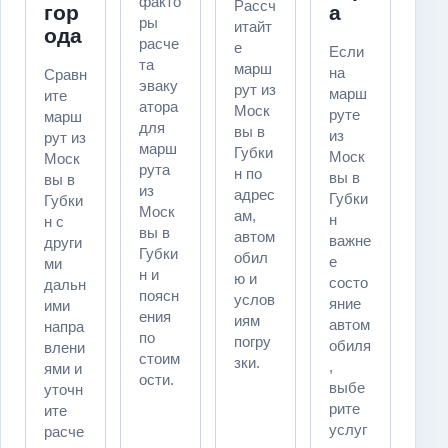
факто
Рассч
гор
а
ры
итайт
ода
расче
е
Если
та
марш
на
Сравн
эваку
рут из
марш
ите
атора
Моск
руте
марш
для
вы в
из
рут из
марш
Губки
Моск
Моск
рута
н по
вы в
вы в
из
адрес
Губки
Губки
Моск
ам,
н
н с
вы в
автом
важне
други
Губки
обил
е
ми
н и
ю и
состо
дальн
поясн
услов
яние
ими
ения
иям
автом
напра
по
погру
обиля
влени
стоим
зки.
,
ями и
ости.
выбе
уточн
рите
ите
услуг
расче