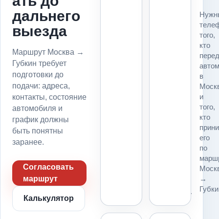
ать до
Для
дальнего
Нужн
маршрута
теле
выезда
Москва
того,
→
кто
Губкин
Маршрут Москва →
пере
до
Губкин требует
авто
подачи
подготовки до
в
фиксируем
подачи: адреса,
Моск
точку
и
контакты, состояние
погрузки,
того,
автомобиля и
точку
кто
график должны
выгрузки,
прин
въезд,
быть понятны
его
пропуск,
заранее.
по
парковку
марш
и
Согласовать
Моск
место
→
маршрут
для
Губки
платформы.
Калькулятор