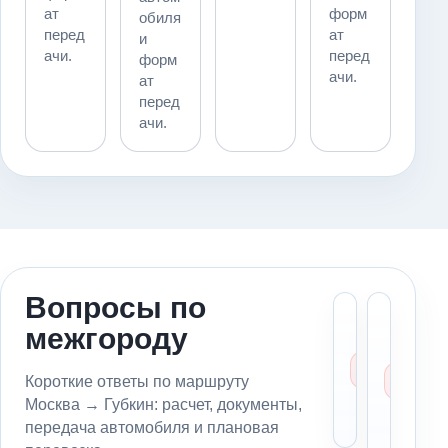
ат
форм
обиля
перед
ат
и
ачи.
перед
форм
ачи.
ат
перед
ачи.
Вопросы по
Сколь
Мо
межгороду
стоит
пе
эваку
ав
из
из
Короткие ответы по маршруту
Москв
в 
Москва → Губкин: расчет, документы,
Губки
бе
передача автомобиля и плановая
вл