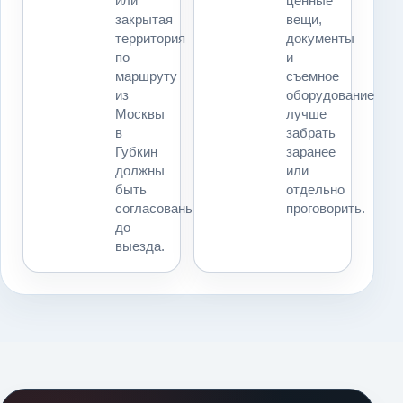
или
ценные
закрытая
вещи,
территория
документы
по
и
маршруту
съемное
из
оборудование
Москвы
лучше
в
забрать
Губкин
заранее
должны
или
быть
отдельно
согласованы
проговорить.
до
выезда.