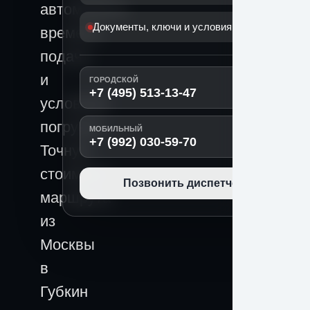
автомобиля,
Документы, ключи и условия передачи
времени
подачи
и
ГОРОДСКОЙ
+7 (495) 513-13-47
условиям
погрузки.
МОБИЛЬНЫЙ
+7 (992) 030-59-70
Точную
стоимость
Позвонить диспетчеру
маршрута
из
Москвы
в
Губкин