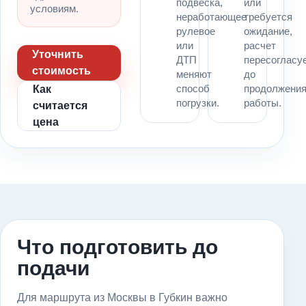
подвеска,
или
условиям.
неработающее
требуется
рулевое
ожидание,
или
расчет
Уточнить
ДТП
пересогласу
стоимость
меняют
до
способ
продолжени
Как
погрузки.
работы.
считается
цена
Что подготовить до
подачи
Для маршрута из Москвы в Губкин важно