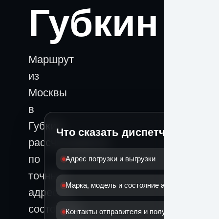
Губкин
Маршрут
из
Москвы
в
Губкин
Что сказать диспетчеру
рассчитывается
по
Адрес погрузки и выгрузки
точным
Марка, модель и состояние автомобиля
адресам,
состоянию
Контакты отправителя и получателя