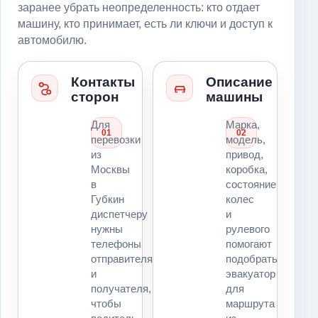
заранее убрать неопределенность: кто отдает
машину, кто принимает, есть ли ключи и доступ к
автомобилю.
Контакты
Описание
сторон
машины
Для
Марка,
01
02
перевозки
модель,
из
привод,
Москвы
коробка,
в
состояние
Губкин
колес
диспетчеру
и
нужны
рулевого
телефоны
помогают
отправителя
подобрать
и
эвакуатор
получателя,
для
чтобы
маршрута