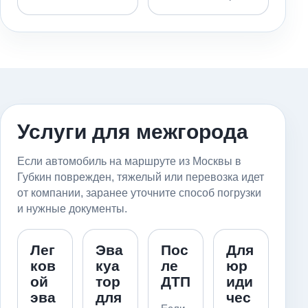
Услуги для межгорода
Если автомобиль на маршруте из Москвы в
Губкин поврежден, тяжелый или перевозка идет
от компании, заранее уточните способ погрузки
и нужные документы.
Лег
Эва
Пос
Для
ков
куа
ле
юр
ой
тор
ДТП
иди
эва
для
чес