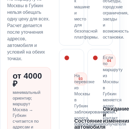
к
объезды,
Москвы в Губкин
машине
городские
нельзя обещать
и
ограничения,
одну цену для всех.
место
заезды
для
и
Расчет делается
безопасной
возможность
после уточнения
платформы.
остановки.
адресов,
автомобиля и
условий на обеих
Если
точках.
04
по
маршруту
от 4000
На
из
03
перевозке
Москвы
₽
из
в
минимальный
Москвы
Губкин
ориентир;
в
меняется
маршрут
Губкин
адрес,
Ожидани
Москва →
заблокированные
время,
и
Губкин
колеса,
контакт
Состояние
изменени
считается по
поврежденная
получателя
автомобиля
адресам и