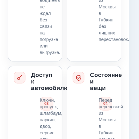
водитель
из
не
Москвы
ждал
в
без
Губкин
связи
без
на
лишних
погрузке
перестановок.
или
выгрузке.
Доступ
Состояние
к
и
автомобилю
вещи
Ключи,
Перед
03
04
пропуск,
перевозкой
шлагбаум,
из
паркинг,
Москвы
двор,
в
сервис
Губкин