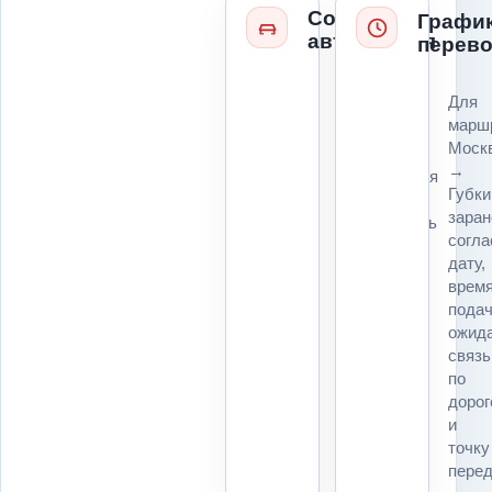
Состояние
Графи
автомобиля
перево
Колеса,
Для
руль,
марш
коробка,
Моск
ключи,
→
повреждения
Губки
и
заран
возможность
согл
погрузки
дату,
влияют
врем
на
подач
технику
ожида
и
связь
расчет
по
для
дорог
маршрута
и
Москва
точку
→
перед
Губкин.