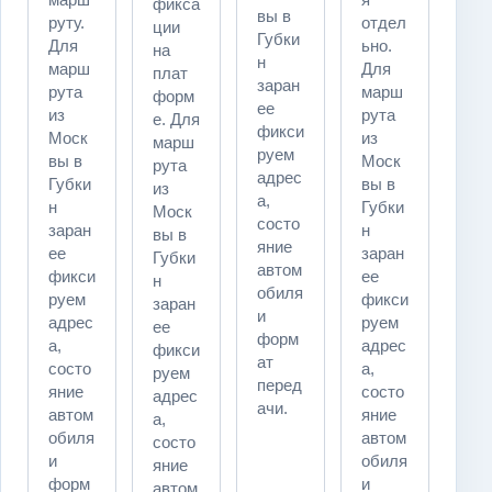
фикса
вы в
руту.
отдел
ции
Губки
Для
ьно.
на
н
марш
Для
плат
заран
рута
марш
форм
ее
из
рута
е. Для
фикси
Моск
из
марш
руем
вы в
Моск
рута
адрес
Губки
вы в
из
а,
н
Губки
Моск
состо
заран
н
вы в
яние
ее
заран
Губки
автом
фикси
ее
н
обиля
руем
фикси
заран
и
адрес
руем
ее
форм
а,
адрес
фикси
ат
состо
а,
руем
перед
яние
состо
адрес
ачи.
автом
яние
а,
обиля
автом
состо
и
обиля
яние
форм
и
автом