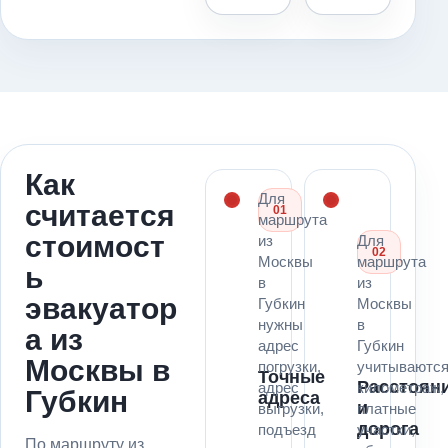
Как
Для
считается
01
маршрута
стоимост
из
Для
02
Москвы
маршрута
ь
в
из
эвакуатор
Губкин
Москвы
нужны
в
а из
адрес
Губкин
Москвы в
погрузки,
учитываютс
Точные
Расстоян
адрес
километраж,
Губкин
адреса
и
выгрузки,
платные
дорога
подъезд
участки,
По маршруту из