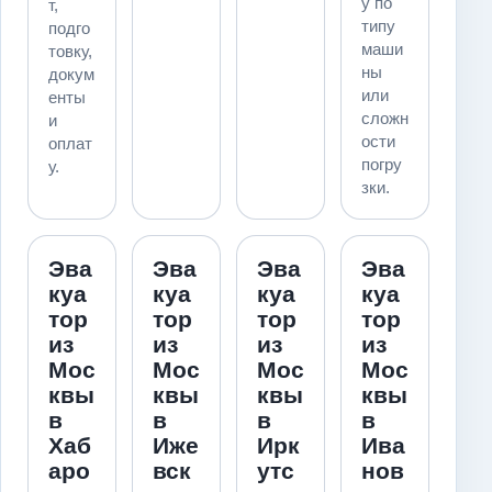
у по
т,
типу
подго
маши
товку,
ны
докум
или
енты
сложн
и
ости
оплат
погру
у.
зки.
Эва
Эва
Эва
Эва
куа
куа
куа
куа
тор
тор
тор
тор
из
из
из
из
Мос
Мос
Мос
Мос
квы
квы
квы
квы
в
в
в
в
Хаб
Иже
Ирк
Ива
аро
вск
утс
нов