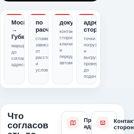
Москва
по
документы
адреса
→
расчету
сторон
контакты
Губкин
сторон,
стоимость
точки
ключи
зависит
погрузки
маршрут
и
от
и
до
передача
расстояния
выгрузки
согласованного
автомобиля
и
проверяем
адреса
условий
до
подачи
Что
Проверка
Контак
согласов
адресов
сторон