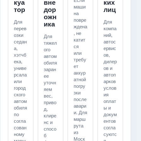
Если
куа
вне
ких
маши
тор
дор
лиц
на
ожн
повре
Для
Для
ика
ждена
перев
компа
, не
озки
ний,
Для
катит
седан
автос
тяжел
ся
а,
ервис
ого
или
хэтчб
ов,
автом
требу
ека,
дилер
обиля
ет
униве
ов и
заран
аккур
рсала
автоп
ее
атной
или
арков
уточн
погру
город
услов
яем
зки
ского
ия
вес,
после
автом
оплат
приво
авари
обиля
ы и
д,
и. Для
по
докум
клире
марш
согла
ентов
нс и
рута
сован
согла
спосо
из
ному
суютс
б
Моск
марш
я