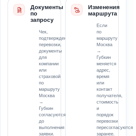
Документы
Изменения
по
маршрута
запросу
Если
Чек,
по
подтверждение
маршруту
перевозки,
Москва
документы
→
для
Губкин
компании
меняется
или
адрес,
страховой
время
по
или
маршруту
контакт
Москва
получателя,
→
стоимость
Губкин
и
согласуются
порядок
до
перевозки
выполнения
пересогласуются
заявки.
заранее.