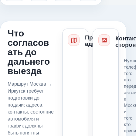
Что
Проверка
Контак
согласов
адресов
сторон
ать до
Для
дальнего
Нужн
маршрута
теле
выезда
Москва
того,
→
кто
Иркутск
Маршрут Москва →
пере
до
Иркутск требует
авто
подачи
подготовки до
в
фиксируем
подачи: адреса,
Моск
точку
и
контакты, состояние
погрузки,
того,
автомобиля и
точку
кто
график должны
выгрузки,
прин
въезд,
быть понятны