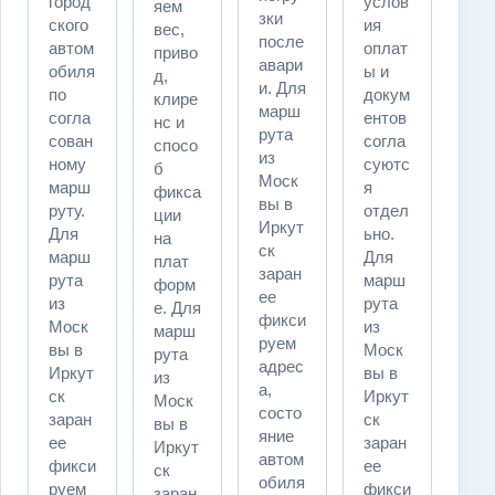
город
услов
яем
зки
ского
ия
вес,
после
автом
оплат
приво
авари
обиля
ы и
д,
и. Для
по
докум
клире
марш
согла
ентов
нс и
рута
сован
согла
спосо
из
ному
суютс
б
Моск
марш
я
фикса
вы в
руту.
отдел
ции
Иркут
Для
ьно.
на
ск
марш
Для
плат
заран
рута
марш
форм
ее
из
рута
е. Для
фикси
Моск
из
марш
руем
вы в
Моск
рута
адрес
Иркут
вы в
из
а,
ск
Иркут
Моск
состо
заран
ск
вы в
яние
ее
заран
Иркут
автом
фикси
ее
ск
обиля
руем
фикси
заран