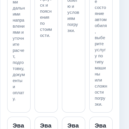
обил
е
ми
ск и
ю и
состо
дальн
поясн
услов
яние
ими
ения
иям
автом
напра
по
погру
обиля
влени
стоим
зки.
,
ями и
ости.
выбе
уточн
рите
ите
услуг
расче
у по
т,
типу
подго
маши
товку,
ны
докум
или
енты
сложн
и
ости
оплат
погру
у.
зки.
Эва
Эва
Эва
Эва