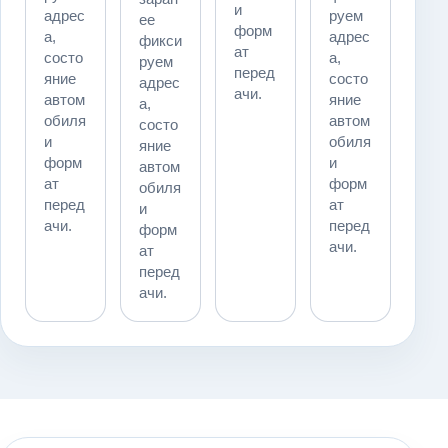
и
адрес
руем
ее
форм
а,
адрес
фикси
ат
состо
а,
руем
перед
яние
состо
адрес
ачи.
автом
яние
а,
обиля
автом
состо
и
обиля
яние
форм
и
автом
ат
форм
обиля
перед
ат
и
ачи.
перед
форм
ачи.
ат
перед
ачи.