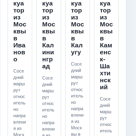
куа
куа
куа
куа
тор
тор
тор
тор
из
из
из
из
Мос
Мос
Мос
Мос
квы
квы
квы
квы
в
в
в
в
Ива
Кал
Кал
Кам
нов
ини
угу
енс
о
нгр
к-
Сосе
ад
Ша
дний
Сосе
хти
марш
дний
Сосе
нск
рут
марш
дний
ий
относ
рут
марш
итель
относ
рут
Сосе
но
итель
относ
дний
напра
но
итель
марш
влени
напра
но
рут
я из
влени
напра
относ
Моск
я из
влени
итель
вы в
Моск
я из