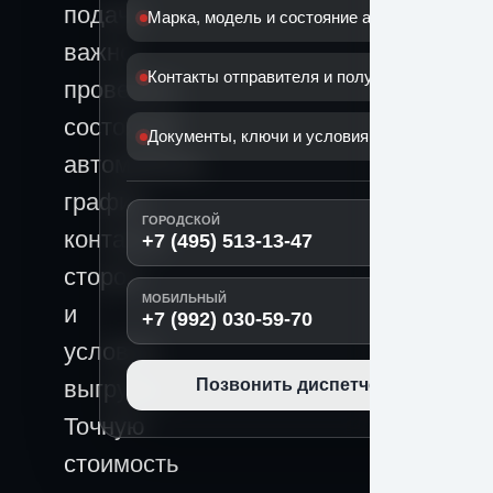
подачи
Марка, модель и состояние автомобиля
важно
Контакты отправителя и получателя
проверить
состояние
Документы, ключи и условия передачи
автомобиля,
график,
ГОРОДСКОЙ
контакты
+7 (495) 513-13-47
сторон
МОБИЛЬНЫЙ
и
+7 (992) 030-59-70
условия
выгрузки.
Позвонить диспетчеру
Точную
стоимость