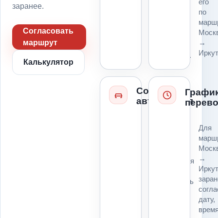
его
пропуск,
заранее.
по
парковку
марш
и
Согласовать
Моск
место
→
маршрут
для
Иркут
платформы.
Калькулятор
Состояние
Графи
автомобиля
перево
Колеса,
Для
руль,
марш
коробка,
Моск
ключи,
→
повреждения
Ирку
и
заран
возможность
согл
погрузки
дату,
влияют
врем
на