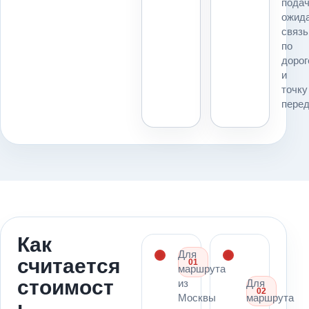
подач
технику
ожида
и
связь
расчет
по
для
дорог
маршрута
и
Москва
точку
→
перед
Иркутск.
Как
Для
считается
01
маршрута
стоимост
из
Для
02
Москвы
маршрута
ь