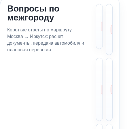
Вопросы по
Сколь
Мо
межгороду
стоит
пе
эваку
ав
из
из
Короткие ответы по маршруту
Москв
в 
Москва → Иркутск: расчет,
Иркут
бе
документы, передача автомобиля и
вл
плановая перевозка.
Какие
Чт
данны
си
нужны
вс
для
вл
расчет
на
маршр
из
из
Мо
Москв
в
Иркут
Ир