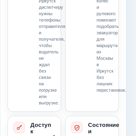
Иркутск
колес
диспетчеру
и
нужны
рулевого
телефоны
помогают
отправителя
подобрать
и
эвакуатор
получателя,
для
чтобы
маршрута
водитель
из
не
Москвы
ждал
в
без
Иркутск
связи
без
на
лишних
погрузке
перестановок.
или
выгрузке.
Доступ
Состояние
к
и