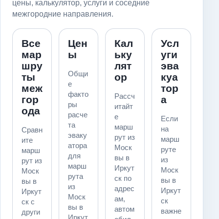
цены, калькулятор, услуги и соседние
межгородние направления.
Все
Цен
Кал
Усл
мар
ы
ьку
уги
шру
лят
эва
Общи
ты
ор
куа
е
меж
тор
факто
Рассч
гор
а
ры
итайт
ода
расче
е
Если
та
марш
на
Сравн
эваку
рут из
марш
ите
атора
Моск
руте
марш
для
вы в
из
рут из
марш
Иркут
Моск
Моск
рута
ск по
вы в
вы в
из
адрес
Иркут
Иркут
Моск
ам,
ск
ск с
вы в
автом
важне
други
Иркут