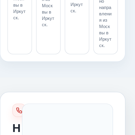
но
Иркут
вы в
Моск
напра
ск.
Иркут
вы в
влени
ск.
Иркут
я из
ск.
Моск
вы в
Иркут
ск.
Н