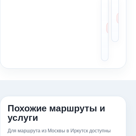
Можн
Мо
ли
со
заказа
бе
маршр
оп
из
Мо
Москв
Ир
в
Иркут
заран
Похожие маршруты и
услуги
Для маршрута из Москвы в Иркутск доступны