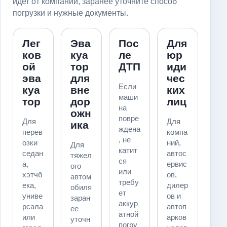
идет от компании, заранее уточните способ
погрузки и нужные документы.
Лег
Эва
Пос
Для
ков
куа
ле
юр
ой
тор
ДТП
иди
эва
для
чес
Если
куа
вне
ких
маши
тор
дор
лиц
на
ожн
повре
Для
Для
ика
ждена
перев
компа
, не
озки
ний,
Для
катит
седан
автос
тяжел
ся
а,
ервис
ого
или
хэтчб
ов,
автом
требу
ека,
дилер
обиля
ет
униве
ов и
заран
аккур
рсала
автоп
ее
атной
или
арков
уточн
погру