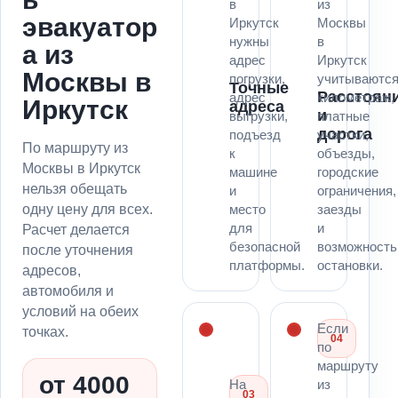
в
из
эвакуатор
Иркутск
Москвы
нужны
в
а из
адрес
Иркутск
Москвы в
погрузки,
учитываютс
Точные
Расстоян
адрес
километраж,
Иркутск
адреса
и
выгрузки,
платные
дорога
подъезд
участки,
По маршруту из
к
объезды,
Москвы в Иркутск
машине
городские
нельзя обещать
и
ограничения,
одну цену для всех.
место
заезды
для
и
Расчет делается
безопасной
возможность
после уточнения
платформы.
остановки.
адресов,
автомобиля и
условий на обеих
Если
точках.
04
по
маршруту
от 4000
На
из
03