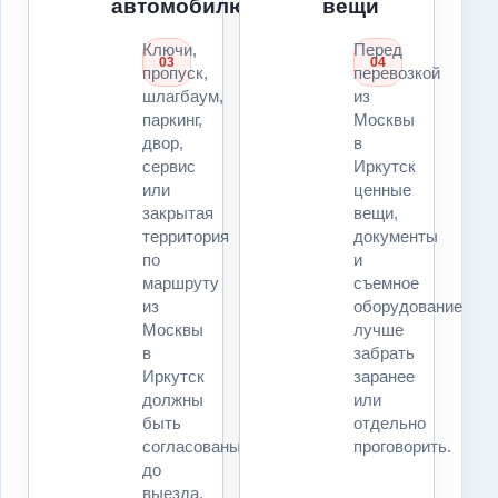
автомобилю
вещи
Ключи,
Перед
03
04
пропуск,
перевозкой
шлагбаум,
из
паркинг,
Москвы
двор,
в
сервис
Иркутск
или
ценные
закрытая
вещи,
территория
документы
по
и
маршруту
съемное
из
оборудование
Москвы
лучше
в
забрать
Иркутск
заранее
должны
или
быть
отдельно
согласованы
проговорить.
до
выезда.