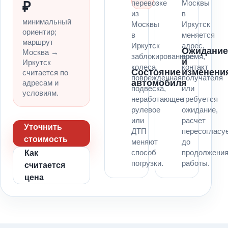
перевозке
Москвы
₽
из
в
минимальный
Москвы
Иркутск
ориентир;
в
меняется
маршрут
Иркутск
адрес,
Ожидани
Москва →
заблокированные
время,
и
Иркутск
колеса,
контакт
Состояние
изменени
считается по
поврежденная
получателя
автомобиля
адресам и
подвеска,
или
условиям.
неработающее
требуется
рулевое
ожидание,
или
расчет
Уточнить
ДТП
пересогласу
стоимость
меняют
до
способ
продолжени
Как
погрузки.
работы.
считается
цена