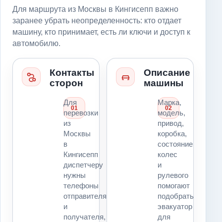
Для маршрута из Москвы в Кингисепп важно
заранее убрать неопределенность: кто отдает
машину, кто принимает, есть ли ключи и доступ к
автомобилю.
Контакты
Описание
сторон
машины
Для
Марка,
01
02
перевозки
модель,
из
привод,
Москвы
коробка,
в
состояние
Кингисепп
колес
диспетчеру
и
нужны
рулевого
телефоны
помогают
отправителя
подобрать
и
эвакуатор
получателя,
для