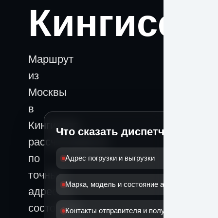
Кингисеп
Маршрут
из
Москвы
в
Кингисепп
Что сказать диспетчеру
рассчитывается
по
Адрес погрузки и выгрузки
точным
Марка, модель и состояние автомобиля
адресам,
состоянию
Контакты отправителя и получателя