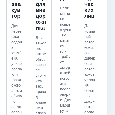
эва
для
чес
Если
куа
вне
ких
маши
тор
дор
лиц
на
ожн
повре
Для
Для
ика
ждена
перев
компа
, не
озки
ний,
Для
катит
седан
автос
тяжел
ся
а,
ервис
ого
или
хэтчб
ов,
автом
требу
ека,
дилер
обиля
ет
униве
ов и
заран
аккур
рсала
автоп
ее
атной
или
арков
уточн
погру
город
услов
яем
зки
ского
ия
вес,
после
автом
оплат
приво
авари
обиля
ы и
д,
и. Для
по
докум
клире
марш
согла
ентов
нс и
рута
сован
согла
спосо