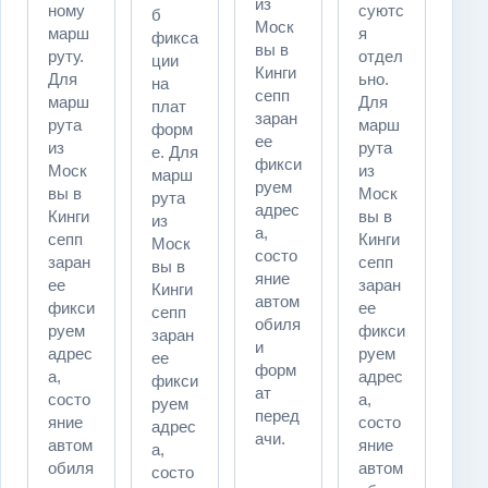
из
ному
суютс
б
Моск
марш
я
фикса
вы в
руту.
отдел
ции
Кинги
Для
ьно.
на
сепп
марш
Для
плат
заран
рута
марш
форм
ее
из
рута
е. Для
фикси
Моск
из
марш
руем
вы в
Моск
рута
адрес
Кинги
вы в
из
а,
сепп
Кинги
Моск
состо
заран
сепп
вы в
яние
ее
заран
Кинги
автом
фикси
ее
сепп
обиля
руем
фикси
заран
и
адрес
руем
ее
форм
а,
адрес
фикси
ат
состо
а,
руем
перед
яние
состо
адрес
ачи.
автом
яние
а,
обиля
автом
состо