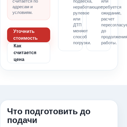
считается по
подвеска,
или
адресам и
неработающее
требуется
условиям.
рулевое
ожидание,
или
расчет
ДТП
пересогласу
меняют
до
Уточнить
способ
продолжени
стоимость
погрузки.
работы.
Как
считается
цена
Что подготовить до
подачи