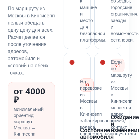
к
объезды,
машине
городские
По маршруту из
и
ограничения,
Москвы в Кингисепп
место
заезды
нельзя обещать
для
и
одну цену для всех.
безопасной
возможность
Расчет делается
платформы.
остановки.
после уточнения
адресов,
автомобиля и
Если
условий на обеих
04
по
точках.
маршруту
На
из
03
перевозке
Москвы
от 4000
из
в
₽
Москвы
Кингисепп
в
меняется
минимальный
Кингисепп
адрес,
ориентир;
Ожидани
заблокированные
время,
маршрут
и
колеса,
контакт
Москва →
Состояние
изменени
поврежденная
получателя
Кингисепп
автомобиля