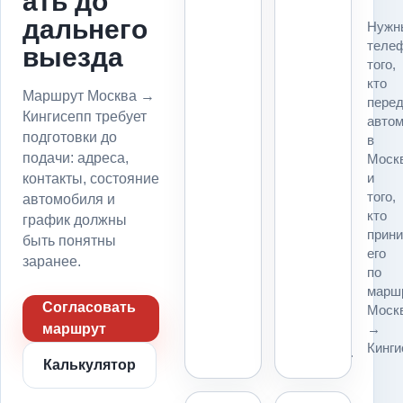
ать до
Для
дальнего
Нужн
маршрута
теле
выезда
Москва
того,
→
кто
Кингисепп
Маршрут Москва →
пере
до
Кингисепп требует
авто
подачи
подготовки до
в
фиксируем
подачи: адреса,
Моск
точку
и
контакты, состояние
погрузки,
того,
автомобиля и
точку
кто
график должны
выгрузки,
прин
въезд,
быть понятны
его
пропуск,
заранее.
по
парковку
марш
и
Согласовать
Моск
место
→
маршрут
для
Кинги
платформы.
Калькулятор