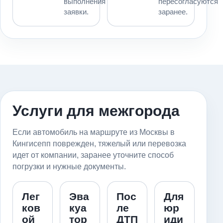
выполнения
пересогласуются
заявки.
заранее.
Услуги для межгорода
Если автомобиль на маршруте из Москвы в
Кингисепп поврежден, тяжелый или перевозка
идет от компании, заранее уточните способ
погрузки и нужные документы.
Лег
Эва
Пос
Для
ков
куа
ле
юр
ой
тор
ДТП
иди