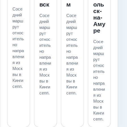
вск
м
оль
Сосе
ск-
дний
Сосе
Сосе
на-
марш
дний
дний
Аму
рут
марш
марш
ре
относ
рут
рут
итель
относ
относ
Сосе
но
итель
итель
дний
напра
но
но
марш
влени
напра
напра
рут
я из
влени
влени
относ
Моск
я из
я из
итель
вы в
Моск
Моск
но
Кинги
вы в
вы в
напра
сепп.
Кинги
Кинги
влени
сепп.
сепп.
я из
Моск
вы в
Кинги
сепп.