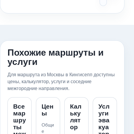
Похожие маршруты и
услуги
Для маршрута из Москвы в Кингисепп доступны
цены, калькулятор, услуги и соседние
межгородние направления.
Все
Цен
Кал
Усл
мар
ы
ьку
уги
шру
лят
эва
Общи
ты
ор
куа
е
меж
тор