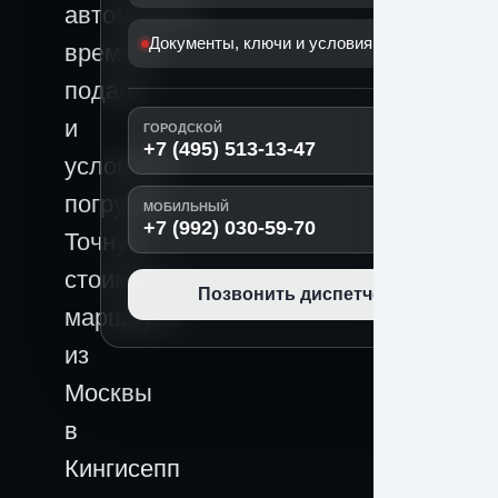
автомобиля,
Документы, ключи и условия передачи
времени
подачи
и
ГОРОДСКОЙ
+7 (495) 513-13-47
условиям
погрузки.
МОБИЛЬНЫЙ
+7 (992) 030-59-70
Точную
стоимость
Позвонить диспетчеру
маршрута
из
Москвы
в
Кингисепп