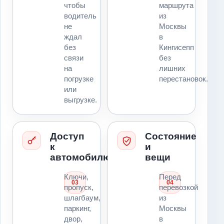
чтобы
маршрута
водитель
из
не
Москвы
ждал
в
без
Кингисепп
связи
без
на
лишних
погрузке
перестановок.
или
выгрузке.
Доступ
Состояние
к
и
автомобилю
вещи
Ключи,
Перед
03
04
пропуск,
перевозкой
шлагбаум,
из
паркинг,
Москвы
двор,
в