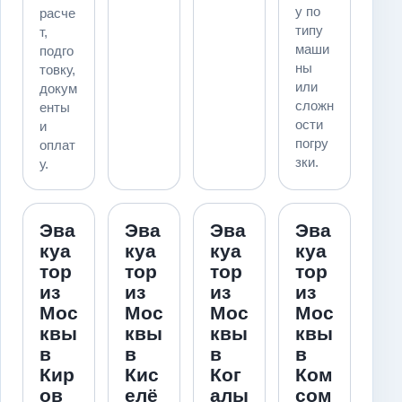
у по
расче
типу
т,
маши
подго
ны
товку,
или
докум
сложн
енты
ости
и
погру
оплат
зки.
у.
Эва
Эва
Эва
Эва
куа
куа
куа
куа
тор
тор
тор
тор
из
из
из
из
Мос
Мос
Мос
Мос
квы
квы
квы
квы
в
в
в
в
Кир
Кис
Ког
Ком
ов
елё
алы
сом