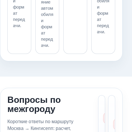
и
обиля
яние
форм
и
автом
ат
форм
обиля
перед
ат
и
ачи.
перед
форм
ачи.
ат
перед
ачи.
Вопросы по
Сколь
Мо
межгороду
стоит
пе
эваку
ав
из Мо
из
Короткие ответы по маршруту
в
в
Москва → Кингисепп: расчет,