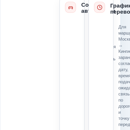
Состояние
Графи
автомобиля
перево
Колеса,
Для
руль,
марш
коробка,
Моск
ключи,
→
повреждения
Кинги
и
заран
возможность
согл
погрузки
дату,
влияют
врем
на
подач
технику
ожида
и
связь
расчет
по
для
дорог
маршрута
и
Москва
точку
→
перед
Кингисепп.