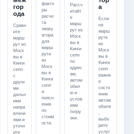
факто
Рассч
гор
а
ры
итайт
ода
расче
е
Если
та
марш
на
Сравн
эваку
рут из
марш
ите
атора
Моск
руте
марш
для
вы в
из
рут из
марш
Кинги
Моск
Моск
рута
сепп
вы в
вы в
из
по
Кинги
Кинги
Моск
адрес
сепп
сепп
вы в
ам,
важне
с
Кинги
автом
е
други
сепп
обил
состо
ми
и
ю и
яние
дальн
поясн
услов
автом
ими
ения
иям
обиля
напра
по
погру
,
влени
стоим
зки.
выбе
ями и
ости.
рите
уточн
услуг
ите