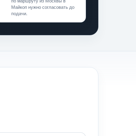
Оплата
по маршруту из Москвы в
Майкоп нужно согласовать до
подачи.