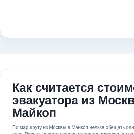
Как считается стои
эвакуатора из Моск
Майкоп
По маршруту из Москвы в Майкоп нельзя обещать одн
всех. Расчет делается после уточнения адресов, авто