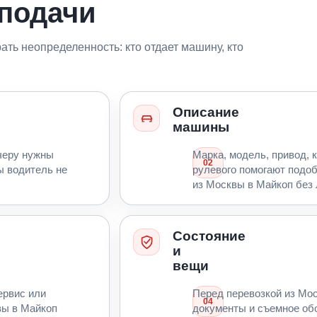
 подачи
ть неопределенность: кто отдает машину, кто
Описание
машины
черу нужны
Марка, модель, привод, к
02
ы водитель не
рулевого помогают подо
из Москвы в Майкоп без 
Состояние
и
вещи
сервис или
Перед перевозкой из Мо
04
вы в Майкоп
документы и съемное об