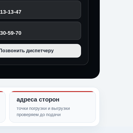
513-13-47
030-59-70
Позвонить диспетчеру
адреса сторон
точки погрузки и выгрузки
проверяем до подачи