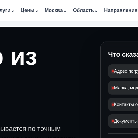
луги
⌄
Цены
⌄
Москва
⌄
Область
⌄
Направления
 из
Что сказ
Адрес погр
Марка, мод
Контакты о
Документы,
тывается по точным