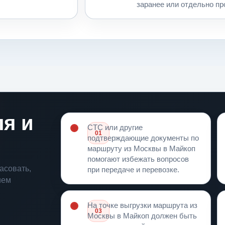
заранее или отдельно пр
я и
СТС или другие
01
подтверждающие документы по
Документы на машину
маршруту из Москвы в Майкоп
помогают избежать вопросов
асовать,
при передаче и перевозке.
ием
На точке выгрузки маршрута из
03
Москвы в Майкоп должен быть