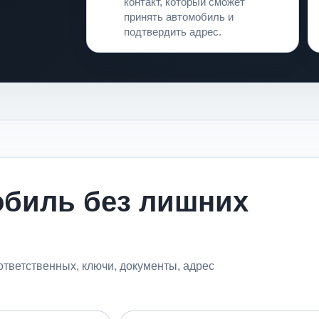
Кто принимает
контакт, который сможет
принять автомобиль и
подтвердить адрес.
обиль без лишних
тветственных, ключи, документы, адрес