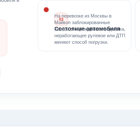
На перевозке из Москвы в
03
Майкоп заблокированные
Состояние автомобиля
колеса, поврежденная подвеска,
неработающее рулевое или ДТП
меняют способ погрузки.