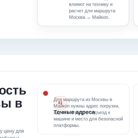
влияют на технику и
расчет для маршрута
Москва → Майкоп.
мость
вы в
Для маршрута из Москвы в
01
Майкоп нужны адрес погрузки,
Точные адреса
адрес выгрузки, подъезд к
машине и место для безопасной
платформы.
у цену для
мобиля и