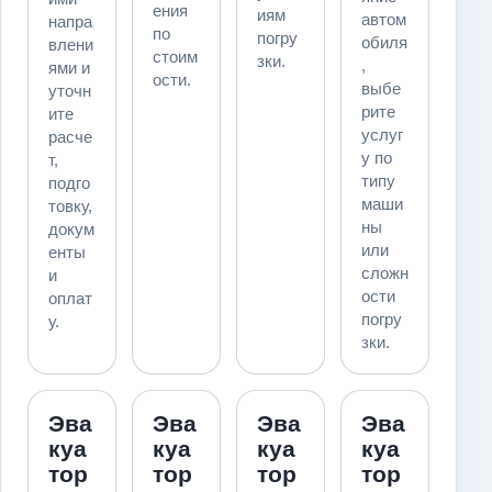
ения
иям
автом
напра
по
погру
обиля
влени
стоим
зки.
,
ями и
ости.
выбе
уточн
рите
ите
услуг
расче
у по
т,
типу
подго
маши
товку,
ны
докум
или
енты
сложн
и
ости
оплат
погру
у.
зки.
Эва
Эва
Эва
Эва
куа
куа
куа
куа
тор
тор
тор
тор