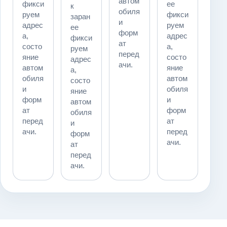
автом
фикси
ее
к
обиля
руем
фикси
заран
и
адрес
руем
ее
форм
а,
адрес
фикси
ат
состо
а,
руем
перед
яние
состо
адрес
ачи.
автом
яние
а,
обиля
автом
состо
и
обиля
яние
форм
и
автом
ат
форм
обиля
перед
ат
и
ачи.
перед
форм
ачи.
ат
перед
ачи.