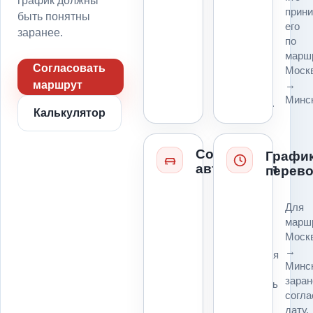
график должны
выгрузки,
прин
въезд,
быть понятны
его
пропуск,
заранее.
по
парковку
марш
и
Согласовать
Моск
место
→
маршрут
для
Минс
платформы.
Калькулятор
Состояние
Графи
автомобиля
перево
Колеса,
Для
руль,
марш
коробка,
Моск
ключи,
→
повреждения
Минс
и
заран
возможность
согл
погрузки
дату,