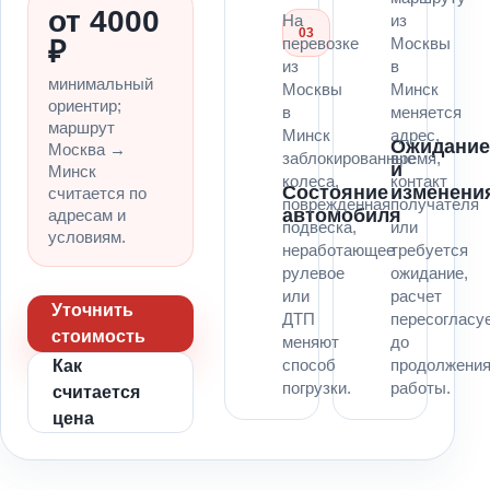
от 4000
На
из
03
перевозке
Москвы
₽
из
в
минимальный
Москвы
Минск
ориентир;
в
меняется
маршрут
Минск
адрес,
Ожидани
Москва →
заблокированные
время,
и
Минск
колеса,
контакт
Состояние
изменени
считается по
поврежденная
получателя
автомобиля
адресам и
подвеска,
или
условиям.
неработающее
требуется
рулевое
ожидание,
или
расчет
Уточнить
ДТП
пересогласу
стоимость
меняют
до
способ
продолжени
Как
погрузки.
работы.
считается
цена