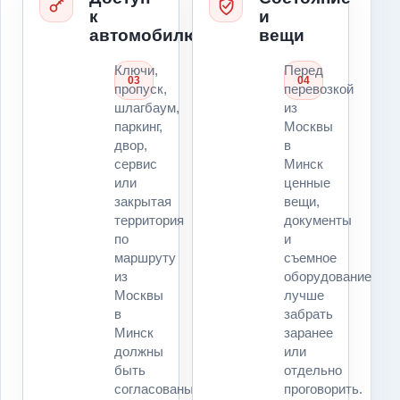
к
и
автомобилю
вещи
Ключи,
Перед
03
04
пропуск,
перевозкой
шлагбаум,
из
паркинг,
Москвы
двор,
в
сервис
Минск
или
ценные
закрытая
вещи,
территория
документы
по
и
маршруту
съемное
из
оборудование
Москвы
лучше
в
забрать
Минск
заранее
должны
или
быть
отдельно
согласованы
проговорить.