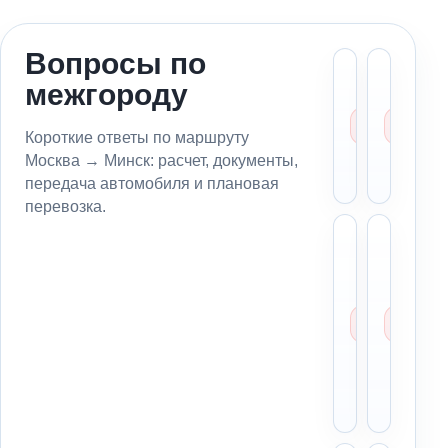
Вопросы по
Сколь
Мо
межгороду
стоит
пе
эваку
ав
из
из
Короткие ответы по маршруту
Москв
в 
Москва → Минск: расчет, документы,
Минск
вл
передача автомобиля и плановая
перевозка.
Какие
Чт
данны
си
нужны
вс
для
вл
расчет
на
маршр
из
из
Мо
Москв
в
Минск
Ми