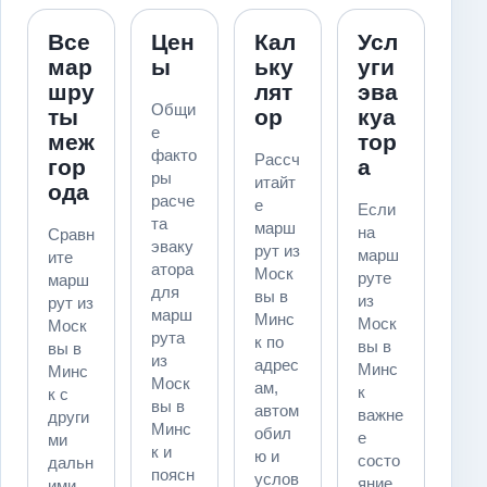
Все
Цен
Кал
Усл
мар
ы
ьку
уги
шру
лят
эва
Общи
ты
ор
куа
е
меж
тор
факто
Рассч
гор
а
ры
итайт
ода
расче
е
Если
та
марш
на
Сравн
эваку
рут из
марш
ите
атора
Моск
руте
марш
для
вы в
из
рут из
марш
Минс
Моск
Моск
рута
к по
вы в
вы в
из
адрес
Минс
Минс
Моск
ам,
к
к с
вы в
автом
важне
други
Минс
обил
е
ми
к и
ю и
состо
дальн
поясн
услов
яние
ими