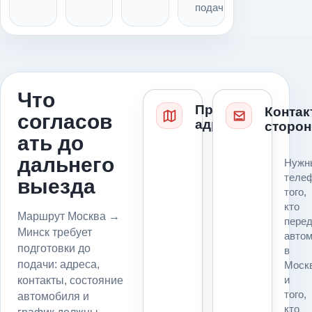
подачи
Что
Проверка
Контак
согласов
адресов
сторон
ать до
Для
дальнего
Нужн
маршрута
теле
выезда
Москва
того,
→
кто
Минск
Маршрут Москва →
пере
до
Минск требует
авто
подачи
подготовки до
в
фиксируем
подачи: адреса,
Моск
точку
и
контакты, состояние
погрузки,
того,
автомобиля и
точку
кто