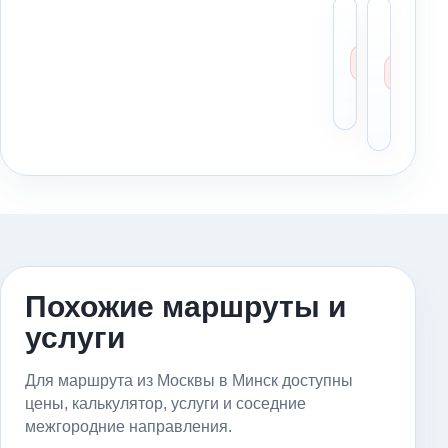
Что в
Мо
между
со
маршр
бе
Москв
оп
Минск
Мо
Ми
Похожие маршруты и
услуги
Для маршрута из Москвы в Минск доступны
цены, калькулятор, услуги и соседние
межгородние направления.