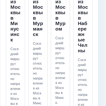
из
из
из
из
Мос
Мос
Мос
Мос
квы
квы
квы
квы
в
в
в
в
Ми
Мур
Мур
Наб
нус
ман
ом
ере
инс
ск
жн
Сосе
к
ые
дний
Сосе
Чел
марш
дний
Сосе
ны
рут
марш
дний
относ
рут
марш
Сосе
итель
относ
рут
дний
но
итель
относ
марш
напра
но
итель
рут
влени
напра
но
относ
я из
влени
напра
итель
Моск
я из
влени
но
вы в
Моск
я из
напра
Минс
вы в
Моск
влени
к.
Минс
вы в
я из