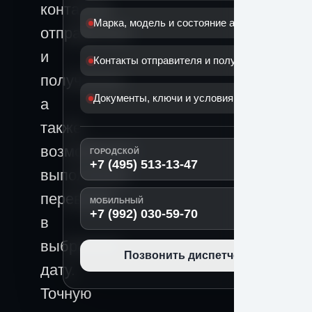
контактов
Марка, модель и состояние автомобиля
отправителя
и
Контакты отправителя и получателя
получателя,
Документы, ключи и условия передачи
а
также
возможности
ГОРОДСКОЙ
+7 (495) 513-13-47
выполнения
перевозки
МОБИЛЬНЫЙ
+7 (992) 030-59-70
в
выбранную
Позвонить диспетчеру
дату.
Точную