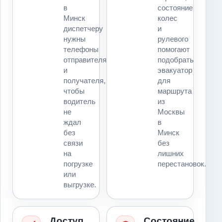
в
состояние
Минск
колес
диспетчеру
и
нужны
рулевого
телефоны
помогают
отправителя
подобрать
и
эвакуатор
получателя,
для
чтобы
маршрута
водитель
из
не
Москвы
ждал
в
без
Минск
связи
без
на
лишних
погрузке
перестановок.
или
выгрузке.
Доступ
Состояние