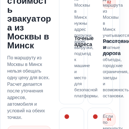
стоимост
02
Москвы
маршрута
ь
в
из
эвакуатор
Минск
Москвы
нужны
в
а из
адрес
Минск
Москвы в
погрузки,
учитываютс
Точные
Расстоян
адрес
километраж,
Минск
адреса
и
выгрузки,
платные
дорога
подъезд
участки,
По маршруту из
к
объезды,
Москвы в Минск
машине
городские
нельзя обещать
и
ограничения,
одну цену для всех.
место
заезды
для
и
Расчет делается
безопасной
возможность
после уточнения
платформы.
остановки.
адресов,
автомобиля и
условий на обеих
Если
точках.
04
по
маршруту