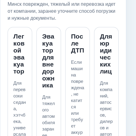
Минск поврежден, тяжелый или перевозка идет
от компании, заранее уточните способ погрузки
и нужные документы.
Лег
Эва
Пос
Для
ков
куа
ле
юр
ой
тор
ДТП
иди
эва
для
чес
Если
куа
вне
ких
маши
тор
дор
лиц
на
ожн
повре
Для
Для
ика
ждена
перев
компа
, не
озки
ний,
Для
катит
седан
автос
тяжел
ся
а,
ервис
ого
или
хэтчб
ов,
автом
требу
ека,
дилер
обиля
ет
униве
ов и
заран
аккур
рсала
автоп
ее