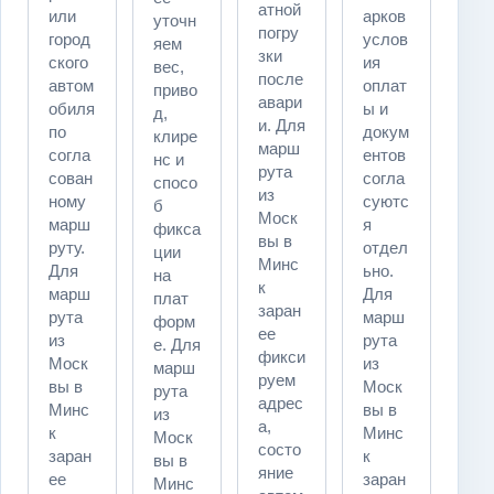
атной
или
арков
уточн
погру
город
услов
яем
зки
ского
ия
вес,
после
автом
оплат
приво
авари
обиля
ы и
д,
и. Для
по
докум
клире
марш
согла
ентов
нс и
рута
сован
согла
спосо
из
ному
суютс
б
Моск
марш
я
фикса
вы в
руту.
отдел
ции
Минс
Для
ьно.
на
к
марш
Для
плат
заран
рута
марш
форм
ее
из
рута
е. Для
фикси
Моск
из
марш
руем
вы в
Моск
рута
адрес
Минс
вы в
из
а,
к
Минс
Моск
состо
заран
к
вы в
яние
ее
заран
Минс