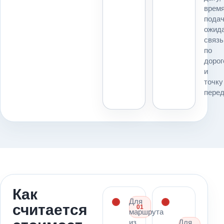
влияют
врем
на
подач
технику
ожида
и
связь
расчет
по
для
дорог
маршрута
и
Москва
точку
→
перед
Минск.
Как
Для
считается
01
маршрута
из
Для