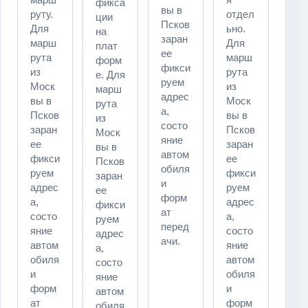
фикса
вы в
руту.
отдел
ции
Псков
Для
ьно.
на
заран
марш
Для
плат
ее
рута
марш
форм
фикси
из
рута
е. Для
руем
Моск
из
марш
адрес
вы в
Моск
рута
а,
Псков
вы в
из
состо
заран
Псков
Моск
яние
ее
заран
вы в
автом
фикси
ее
Псков
обиля
руем
фикси
заран
и
адрес
руем
ее
форм
а,
адрес
фикси
ат
состо
а,
руем
перед
яние
состо
адрес
ачи.
автом
яние
а,
обиля
автом
состо
и
обиля
яние
форм
и
автом
ат
форм
обиля