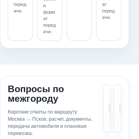
перед
ат
и
ачи.
перед
форм
ачи.
ат
перед
ачи.
Вопросы по
Сколь
Мо
межгороду
стоит
пе
эваку
ав
из
из
Короткие ответы по маршруту
Москв
в 
Москва → Псков: расчет, документы,
Псков
вл
передача автомобиля и плановая
перевозка.