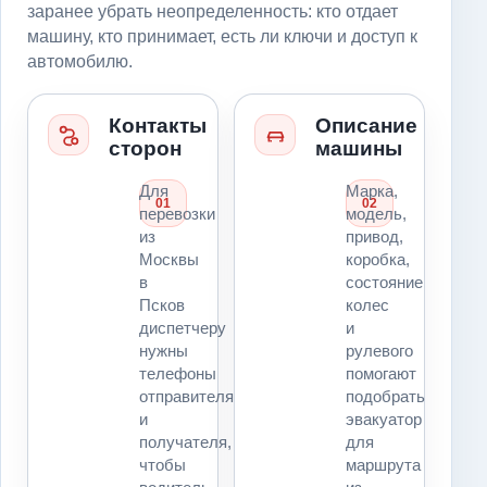
заранее убрать неопределенность: кто отдает
машину, кто принимает, есть ли ключи и доступ к
автомобилю.
Контакты
Описание
сторон
машины
Для
Марка,
01
02
перевозки
модель,
из
привод,
Москвы
коробка,
в
состояние
Псков
колес
диспетчеру
и
нужны
рулевого
телефоны
помогают
отправителя
подобрать
и
эвакуатор
получателя,
для
чтобы
маршрута