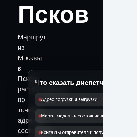
Псков
Маршрут
из
Москвы
в
Псков
Что сказать диспетчеру
рассчитывается
по
Адрес погрузки и выгрузки
точным
Марка, модель и состояние автомобиля
адресам,
состоянию
Контакты отправителя и получателя