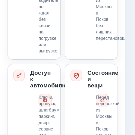
водитель
из
не
Москвы
ждал
в
без
Псков
связи
без
на
лишних
погрузке
перестановок.
или
выгрузке.
Доступ
Состояние
к
и
автомобилю
вещи
Ключи,
Перед
03
04
пропуск,
перевозкой
шлагбаум,
из
паркинг,
Москвы
двор,
в
сервис
Псков