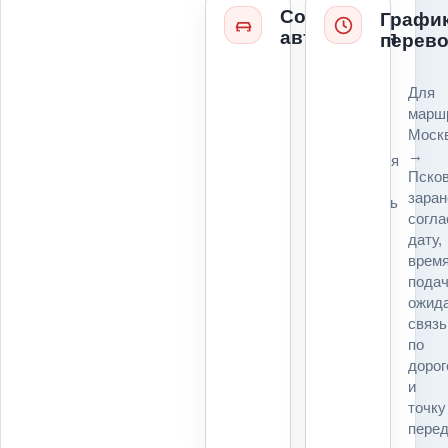
Состояние
Графи
автомобиля
перево
Колеса,
Для
руль,
марш
коробка,
Моск
ключи,
→
повреждения
Пско
и
заран
возможность
согл
погрузки
дату,
влияют
врем
на
подач
технику
ожида
и
связь
расчет
по
для
дорог
маршрута
и
Москва
точку
→
перед
Псков.