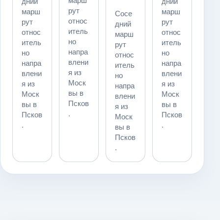
марш
дний
дний
рут
марш
марш
Сосе
относ
рут
рут
дний
итель
относ
относ
марш
но
итель
итель
рут
напра
но
но
относ
влени
напра
напра
итель
я из
влени
влени
но
Моск
я из
я из
напра
вы в
Моск
Моск
влени
Псков
вы в
вы в
я из
.
Псков
Псков
Моск
.
.
вы в
Псков
.