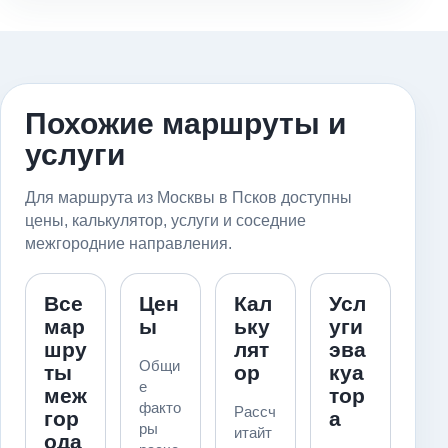
Похожие маршруты и
услуги
Для маршрута из Москвы в Псков доступны
цены, калькулятор, услуги и соседние
межгородние направления.
Все
Цен
Кал
Усл
мар
ы
ьку
уги
шру
лят
эва
Общи
ты
ор
куа
е
меж
тор
факто
Рассч
гор
а
ры
итайт
ода