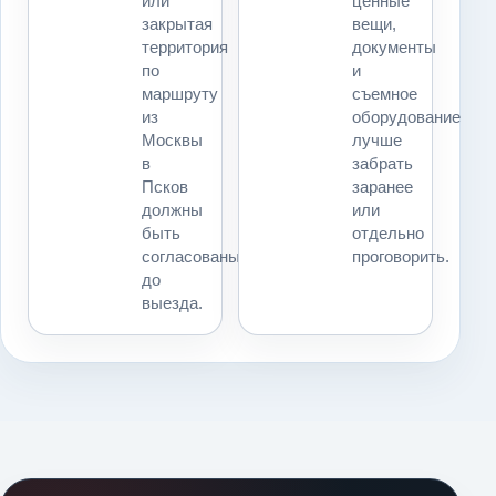
или
ценные
закрытая
вещи,
территория
документы
по
и
маршруту
съемное
из
оборудование
Москвы
лучше
в
забрать
Псков
заранее
должны
или
быть
отдельно
согласованы
проговорить.
до
выезда.