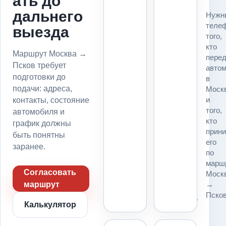
ать до
Для
дальнего
Нужн
маршрута
теле
выезда
Москва
того,
→
кто
Псков
Маршрут Москва →
пере
до
Псков требует
авто
подачи
подготовки до
в
фиксируем
подачи: адреса,
Моск
точку
и
контакты, состояние
погрузки,
того,
автомобиля и
точку
кто
график должны
выгрузки,
прин
въезд,
быть понятны
его
пропуск,
заранее.
по
парковку
марш
и
Согласовать
Моск
место
→
маршрут
для
Псков
платформы.
Калькулятор