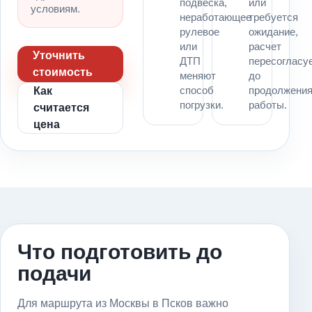
подвеска,
или
условиям.
неработающее
требуется
рулевое
ожидание,
или
расчет
Уточнить
ДТП
пересогласу
стоимость
меняют
до
способ
продолжени
Как
погрузки.
работы.
считается
цена
Что подготовить до
подачи
Для маршрута из Москвы в Псков важно