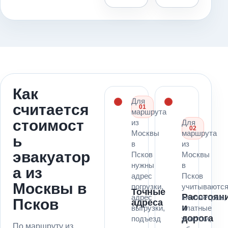
Как
Для
считается
01
маршрута
стоимост
из
Для
02
Москвы
маршрута
ь
в
из
эвакуатор
Псков
Москвы
нужны
в
а из
адрес
Псков
Москвы в
погрузки,
учитываютс
Точные
Расстоян
адрес
километраж,
Псков
адреса
и
выгрузки,
платные
дорога
подъезд
участки,
По маршруту из