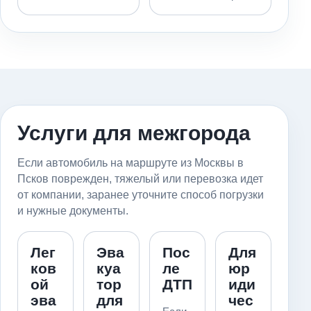
Услуги для межгорода
Если автомобиль на маршруте из Москвы в
Псков поврежден, тяжелый или перевозка идет
от компании, заранее уточните способ погрузки
и нужные документы.
Лег
Эва
Пос
Для
ков
куа
ле
юр
ой
тор
ДТП
иди
эва
для
чес