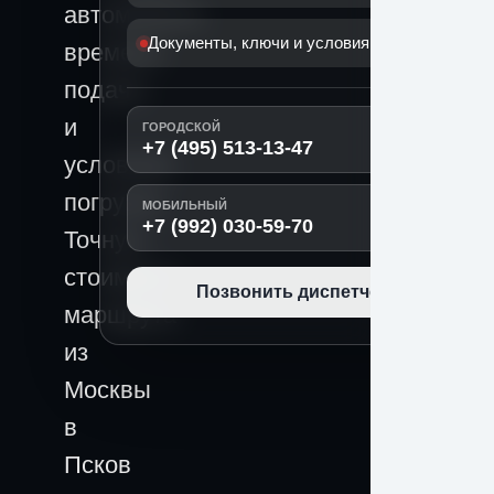
автомобиля,
Документы, ключи и условия передачи
времени
подачи
и
ГОРОДСКОЙ
+7 (495) 513-13-47
условиям
погрузки.
МОБИЛЬНЫЙ
+7 (992) 030-59-70
Точную
стоимость
Позвонить диспетчеру
маршрута
из
Москвы
в
Псков