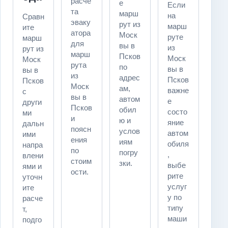
расче
е
Если
та
марш
на
Сравн
эваку
рут из
марш
ите
атора
Моск
руте
марш
для
вы в
из
рут из
марш
Псков
Моск
Моск
рута
по
вы в
вы в
из
адрес
Псков
Псков
Моск
ам,
важне
с
вы в
автом
е
други
Псков
обил
состо
ми
и
ю и
яние
дальн
поясн
услов
автом
ими
ения
иям
обиля
напра
по
погру
,
влени
стоим
зки.
выбе
ями и
ости.
рите
уточн
услуг
ите
у по
расче
типу
т,
маши
подго