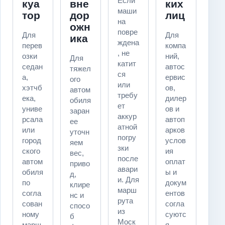
Если
куа
вне
ких
маши
тор
дор
лиц
на
ожн
повре
Для
Для
ика
ждена
перев
компа
, не
озки
ний,
Для
катит
седан
автос
тяжел
ся
а,
ервис
ого
или
хэтчб
ов,
автом
требу
ека,
дилер
обиля
ет
униве
ов и
заран
аккур
рсала
автоп
ее
атной
или
арков
уточн
погру
город
услов
яем
зки
ского
ия
вес,
после
автом
оплат
приво
авари
обиля
ы и
д,
и. Для
по
докум
клире
марш
согла
ентов
нс и
рута
сован
согла
спосо
из
ному
суютс
б
Моск
марш
я