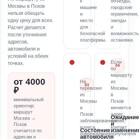
к
объезды,
Москвы в Псков
машине
городские
нельзя обещать
и
ограничения,
одну цену для всех.
место
заезды
для
и
Расчет делается
безопасной
возможность
после уточнения
платформы.
остановки.
адресов,
автомобиля и
условий на обеих
Если
точках.
04
по
маршруту
от 4000
На
из
03
перевозке
Москвы
₽
из
в
минимальный
Москвы
Псков
ориентир;
в
меняется
маршрут
Псков
адрес,
Ожидани
Москва →
заблокированные
время,
и
Псков
колеса,
контакт
Состояние
изменени
считается по
поврежденная
получателя
автомобиля
адресам и