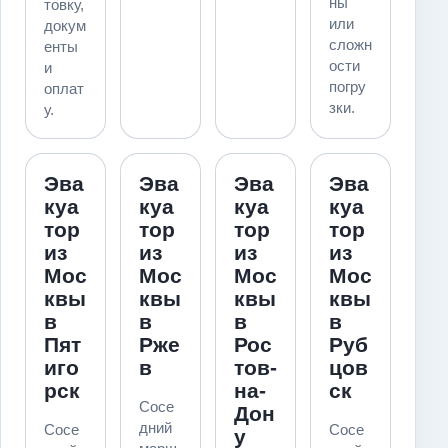
ны
товку,
или
докум
сложн
енты
ости
и
погру
оплат
зки.
у.
Эва
Эва
Эва
Эва
куа
куа
куа
куа
тор
тор
тор
тор
из
из
из
из
Мос
Мос
Мос
Мос
квы
квы
квы
квы
в
в
в
в
Пят
Рже
Рос
Руб
иго
в
тов-
цов
рск
на-
ск
Сосе
Дон
дний
Сосе
Сосе
у