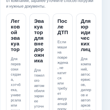
от компании, заранее уточните способ погрузки
и нужные документы.
Лег
Эва
Пос
Для
ков
куа
ле
юр
ой
тор
ДТП
иди
эва
для
чес
Если
куа
вне
ких
маши
тор
дор
лиц
на
ожн
повре
Для
Для
ика
ждена
перев
компа
, не
озки
ний,
Для
катит
седан
автос
тяжел
ся
а,
ервис
ого
или
хэтчб
ов,
автом
требу
ека,
дилер
обиля
ет
униве
ов и
заран
аккур
рсала
автоп
ее
атной
или
арков
уточн
погру