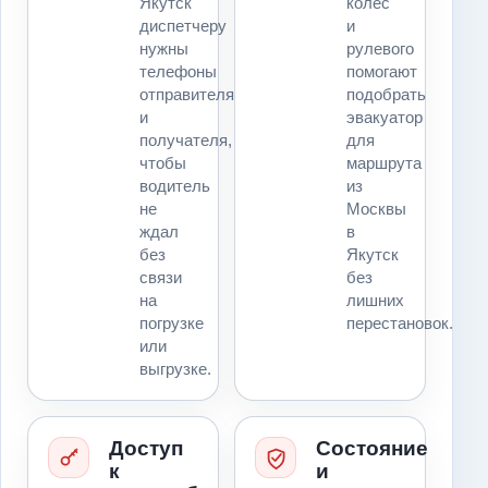
Якутск
колес
диспетчеру
и
нужны
рулевого
телефоны
помогают
отправителя
подобрать
и
эвакуатор
получателя,
для
чтобы
маршрута
водитель
из
не
Москвы
ждал
в
без
Якутск
связи
без
на
лишних
погрузке
перестановок.
или
выгрузке.
Доступ
Состояние
к
и