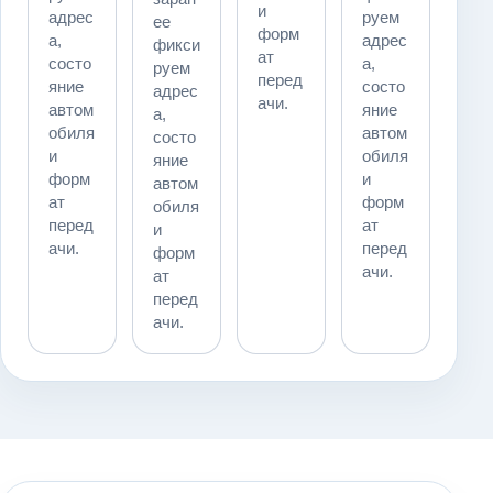
и
адрес
руем
ее
форм
а,
адрес
фикси
ат
состо
а,
руем
перед
яние
состо
адрес
ачи.
автом
яние
а,
обиля
автом
состо
и
обиля
яние
форм
и
автом
ат
форм
обиля
перед
ат
и
ачи.
перед
форм
ачи.
ат
перед
ачи.