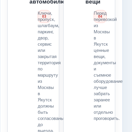
автомобилю
вещи
Ключи,
Перед
03
04
пропуск,
перевозкой
шлагбаум,
из
паркинг,
Москвы
двор,
в
сервис
Якутск
или
ценные
закрытая
вещи,
территория
документы
по
и
маршруту
съемное
из
оборудование
Москвы
лучше
в
забрать
Якутск
заранее
должны
или
быть
отдельно
согласованы
проговорить.
до
выезда.