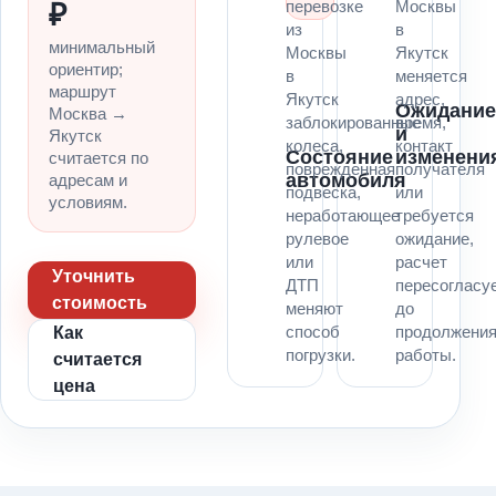
перевозке
Москвы
₽
из
в
минимальный
Москвы
Якутск
ориентир;
в
меняется
маршрут
Якутск
адрес,
Ожидани
Москва →
заблокированные
время,
и
Якутск
колеса,
контакт
Состояние
изменени
считается по
поврежденная
получателя
автомобиля
адресам и
подвеска,
или
условиям.
неработающее
требуется
рулевое
ожидание,
или
расчет
Уточнить
ДТП
пересогласу
стоимость
меняют
до
способ
продолжени
Как
погрузки.
работы.
считается
цена