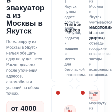
в
из
эвакуатор
Якутск
Москвы
нужны
в
а из
адрес
Якутск
Москвы в
погрузки,
учитываютс
Точные
Расстоян
адрес
километраж,
Якутск
адреса
и
выгрузки,
платные
дорога
подъезд
участки,
По маршруту из
к
объезды,
Москвы в Якутск
машине
городские
нельзя обещать
и
ограничения,
одну цену для всех.
место
заезды
для
и
Расчет делается
безопасной
возможность
после уточнения
платформы.
остановки.
адресов,
автомобиля и
условий на обеих
Если
точках.
04
по
маршруту
от 4000
На
из
03