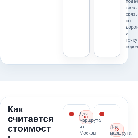
подач
технику
ожида
и
связь
расчет
по
для
дорог
маршрута
и
Москва
точку
→
перед
Якутск.
Как
Для
считается
01
маршрута
стоимост
из
Для
02
Москвы
маршрута
ь