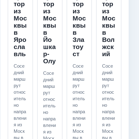
тор
тор
тор
тор
из
из
из
из
Мос
Мос
Мос
Мос
квы
квы
квы
квы
в
в
в
в
Яро
Йо
Зла
Вол
сла
шка
тоу
жск
вль
р-
ст
ий
Олу
Сосе
Сосе
Сосе
дний
дний
дний
Сосе
марш
марш
марш
дний
рут
рут
рут
марш
относ
относ
относ
рут
итель
итель
итель
относ
но
но
но
итель
напра
напра
напра
но
влени
влени
влени
напра
я из
я из
я из
влени
Моск
Моск
Моск
я из
вы в
вы в
вы в
Моск