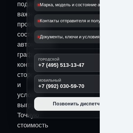
подачи
Марка, модель и состояние автомобиля
важно
Контакты отправителя и получателя
проверить
состояние
Документы, ключи и условия передачи
автомобиля,
график,
ГОРОДСКОЙ
контакты
+7 (495) 513-13-47
сторон
МОБИЛЬНЫЙ
и
+7 (992) 030-59-70
условия
выгрузки.
Позвонить диспетчеру
Точную
стоимость