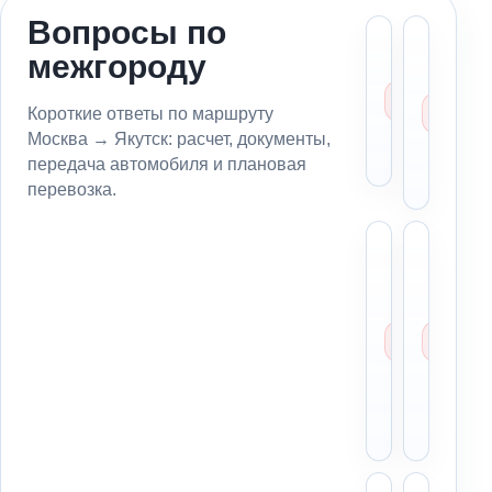
Вопросы по
Сколь
Мо
межгороду
стоит
пе
эваку
ав
из
из
Короткие ответы по маршруту
Москв
в 
Москва → Якутск: расчет, документы,
Якутс
бе
передача автомобиля и плановая
вл
перевозка.
Какие
Чт
данны
си
нужны
вс
для
вл
расчет
на
маршр
из
из
Мо
Москв
в
Якутс
Як