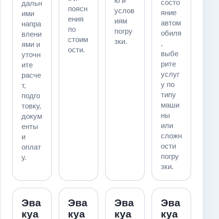
ю и
состо
дальн
поясн
услов
яние
ими
ения
иям
автом
напра
по
погру
обиля
влени
стоим
зки.
,
ями и
ости.
выбе
уточн
рите
ите
услуг
расче
у по
т,
типу
подго
маши
товку,
ны
докум
или
енты
сложн
и
ости
оплат
погру
у.
зки.
Эва
Эва
Эва
Эва
куа
куа
куа
куа