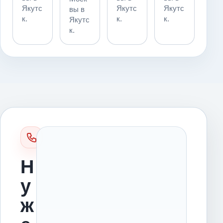
Якутс
Якутс
Якутс
вы в
к.
к.
к.
Якутс
к.
Н
у
ж