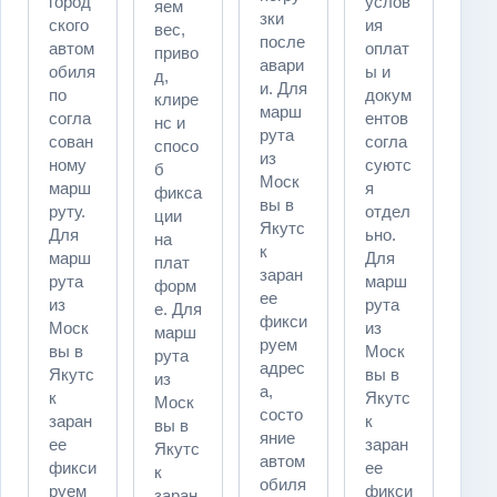
город
услов
яем
зки
ского
ия
вес,
после
автом
оплат
приво
авари
обиля
ы и
д,
и. Для
по
докум
клире
марш
согла
ентов
нс и
рута
сован
согла
спосо
из
ному
суютс
б
Моск
марш
я
фикса
вы в
руту.
отдел
ции
Якутс
Для
ьно.
на
к
марш
Для
плат
заран
рута
марш
форм
ее
из
рута
е. Для
фикси
Моск
из
марш
руем
вы в
Моск
рута
адрес
Якутс
вы в
из
а,
к
Якутс
Моск
состо
заран
к
вы в
яние
ее
заран
Якутс
автом
фикси
ее
к
обиля
руем
фикси
заран