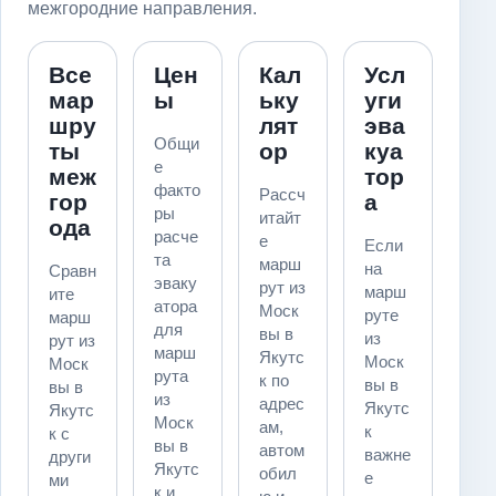
межгородние направления.
Все
Цен
Кал
Усл
мар
ы
ьку
уги
шру
лят
эва
Общи
ты
ор
куа
е
меж
тор
факто
Рассч
гор
а
ры
итайт
ода
расче
е
Если
та
марш
на
Сравн
эваку
рут из
марш
ите
атора
Моск
руте
марш
для
вы в
из
рут из
марш
Якутс
Моск
Моск
рута
к по
вы в
вы в
из
адрес
Якутс
Якутс
Моск
ам,
к
к с
вы в
автом
важне
други
Якутс
обил
е
ми
к и