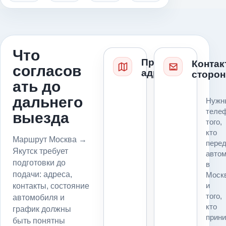
Что
Проверка
Контак
согласов
адресов
сторон
ать до
Для
дальнего
Нужн
маршрута
теле
выезда
Москва
того,
→
кто
Якутск
Маршрут Москва →
пере
до
Якутск требует
авто
подачи
подготовки до
в
фиксируем
подачи: адреса,
Моск
точку
и
контакты, состояние
погрузки,
того,
автомобиля и
точку
кто
график должны
выгрузки,
прин
въезд,
быть понятны