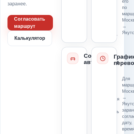
его
пропуск,
заранее.
по
парковку
марш
и
Согласовать
Моск
место
→
маршрут
для
Якутс
платформы.
Калькулятор
Состояние
Графи
автомобиля
перево
Колеса,
Для
руль,
марш
коробка,
Моск
ключи,
→
повреждения
Якут
и
заран
возможность
согл
погрузки
дату,
влияют
врем
на