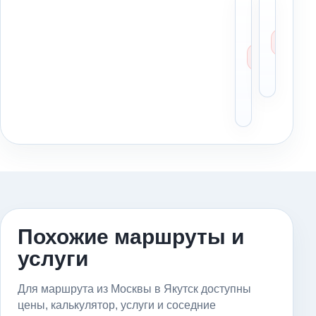
Можн
Мо
ли
со
заказа
бе
маршр
оп
из
Мо
Москв
Як
в Якут
заран
Похожие маршруты и
услуги
Для маршрута из Москвы в Якутск доступны
цены, калькулятор, услуги и соседние