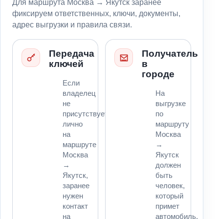
Для маршрута Москва → Якутск заранее
фиксируем ответственных, ключи, документы,
адрес выгрузки и правила связи.
Передача
Получатель
ключей
в
городе
Если
владелец
На
не
выгрузке
присутствует
по
лично
маршруту
на
Москва
маршруте
→
Москва
Якутск
→
должен
Якутск,
быть
заранее
человек,
нужен
который
контакт
примет
на
автомобиль,