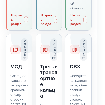
ой
области.
Открыт
Открыт
Открыт
ь
ь
ь
раздел
раздел
раздел
С
С
С
О
О
О
С
С
С
Е
Е
Е
Д
Д
Д
Н
Н
Н
ЕЕ
ЕЕ
ЕЕ
МСД
Третье
СВХ
трансп
Соседнее
Соседнее
ортно
направлен
направлен
е
ие: удобно
ие: удобно
кольц
сравнить
сравнить
съезд,
съезд,
о
сторону
сторону
движения
движения