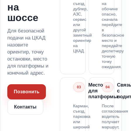
съезд,
на
на
дублер,
обочине
АЗС,
опасно,
шоссе
сервис
сначала
или
перейдите
другой
в
Для безопасной
заметный
безопасное
подачи на ЦКАД
ориентир
место и
назовите
на
передайте
ЦКАД.
диспетчеру
ориентир, точку
точную
остановки, место
точку
для платформы и
ожидания.
конечный адрес.
Место
Связ
03
04
для
с
Позвонить
платформы
води
Карман,
После
Контакты
съезд,
согласования
парковка
водитель
или
получает
широкий
маршрут,