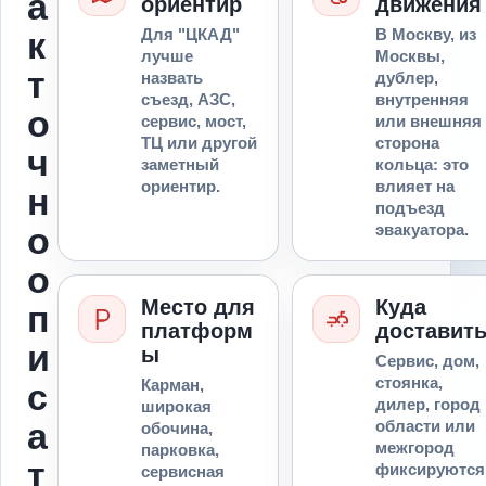
а
ориентир
движения
к
Для "ЦКАД"
В Москву, из
лучше
Москвы,
т
назвать
дублер,
съезд, АЗС,
внутренняя
о
сервис, мост,
или внешняя
ТЦ или другой
сторона
ч
заметный
кольца: это
ориентир.
влияет на
н
подъезд
о
эвакуатора.
о
Место для
Куда
п
платформ
доставит
и
ы
Сервис, дом,
стоянка,
Карман,
с
дилер, город
широкая
а
области или
обочина,
межгород
парковка,
т
фиксируются
сервисная