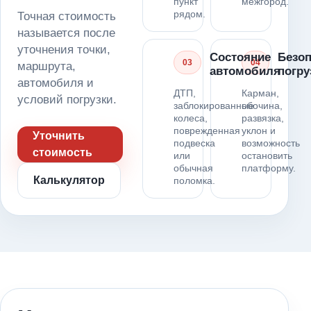
пункт
межгород.
рядом.
Точная стоимость
называется после
уточнения точки,
Состояние
Безоп
03
04
маршрута,
автомобиля
погру
автомобиля и
ДТП,
Карман,
условий погрузки.
заблокированные
обочина,
колеса,
развязка,
поврежденная
уклон и
Уточнить
подвеска
возможность
стоимость
или
остановить
обычная
платформу.
Калькулятор
поломка.