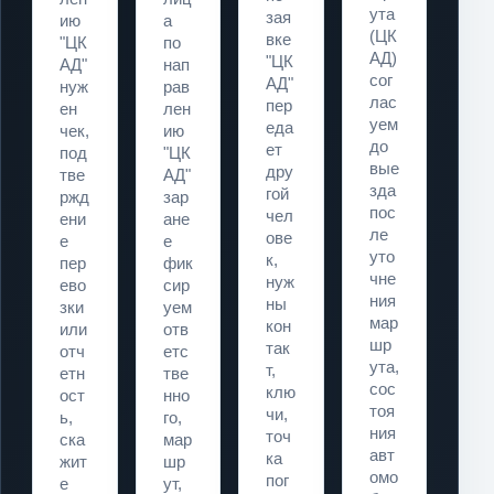
ута
зая
ию
а
(ЦК
вке
"ЦК
по
АД)
"ЦК
АД"
нап
сог
АД"
нуж
рав
лас
пер
ен
лен
уем
еда
чек,
ию
до
ет
под
"ЦК
вые
дру
тве
АД"
зда
гой
ржд
зар
пос
чел
ени
ане
ле
ове
е
е
уто
к,
пер
фик
чне
нуж
ево
сир
ния
ны
зки
уем
мар
кон
или
отв
шр
так
отч
етс
ута,
т,
етн
тве
сос
клю
ост
нно
тоя
чи,
ь,
го,
ния
точ
ска
мар
авт
ка
жит
шр
омо
пог
е
ут,