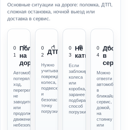
Основные ситуации на дороге: поломка, ДТП,
сложная остановка, ночной выезд или
доставка в сервис.
Поломка
Не
Доставк
0
0
0
0
ДТП
на
катится
в
1
2
3
4
дороге
сервис
Нужно
Если
учитывать
заблокированы
Автомобиль
Можно
повреждения,
колеса
потерял
отвезти
колеса,
или
ход,
автомобиль
подвеску
коробка,
перегрелся,
в
и
заранее
не
ближайший
безопасную
подбираем
заводится
сервис,
точку
способ
или
домой,
погрузки.
погрузки.
продолжать
на
движение
стоянку
небезопасно.
или