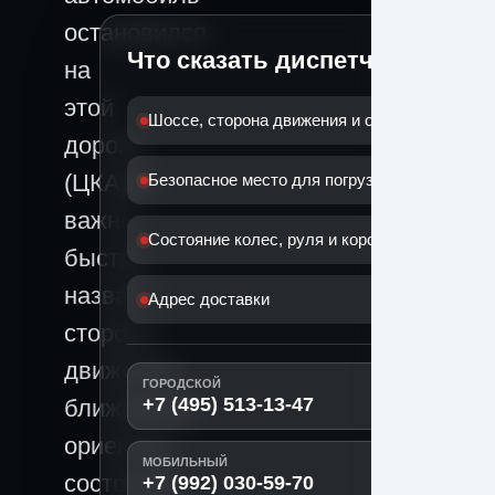
остановился
Что сказать диспетчеру
на
этой
Шоссе, сторона движения и ориентир
дороге
(ЦКАД),
Безопасное место для погрузки
важно
Состояние колес, руля и коробки
быстро
назвать
Адрес доставки
сторону
движения,
ГОРОДСКОЙ
+7 (495) 513-13-47
ближайший
ориентир,
МОБИЛЬНЫЙ
состояние
+7 (992) 030-59-70