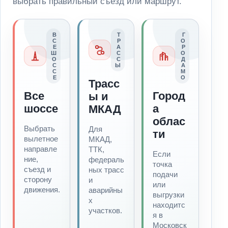
выбрать правильный съезд или маршрут.
В
Т
Г
С
Р
О
Е
А
Р
Ш
С
О
О
С
Д
С
Ы
А
С
М
Е
О
Трасс
Все
Город
ы и
шоссе
а
МКАД
облас
Выбрать
Для
ти
вылетное
МКАД,
направле
ТТК,
Если
ние,
федераль
точка
съезд и
ных трасс
подачи
сторону
и
или
движения.
аварийны
выгрузки
х
находитс
участков.
я в
Московск