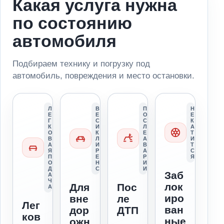
Какая услуга нужна
по состоянию
автомобиля
Подбираем технику и погрузку под
автомобиль, повреждения и место остановки.
Л
В
П
Н
Е
Е
О
Е
Г
С
С
К
К
И
Л
А
О
К
Е
Т
В
Л
А
И
А
И
В
Т
Я
Р
А
С
П
Е
Р
Я
О
Н
И
Д
С
И
Заб
А
Ч
лок
Для
Пос
А
иро
вне
ле
Лег
ван
дор
ДТП
ков
ные
ожн