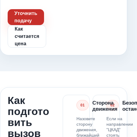
Уточнить
подачу
Как
считается
цена
Как
Сторона
Безо
01
02
подгото
движения
остан
Назовите
Если на
вить
сторону
направлении
движения,
"ЦКАД"
вызов
ближайший
стоять