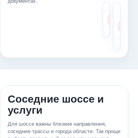
документах.
Можн
Чт
доста
де
автом
ес
в серв
ме
ос
оп
Соседние шоссе и
услуги
Для шоссе важны близкие направления,
соседние трассы и города области. Так проще