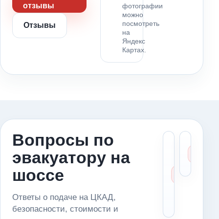
отзывы
фотографии
можно
посмотреть
Отзывы
на
Яндекс
Картах.
Вопросы по
Что ск
Ка
эвакуатору на
диспет
сч
если
це
шоссе
машин
стоит 
маршр
Ответы о подаче на ЦКАД,
(ЦКАД
безопасности, стоимости и