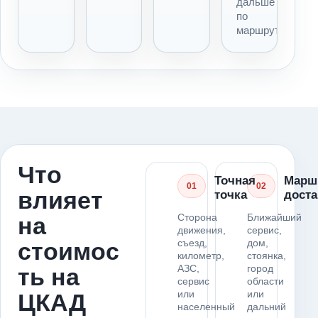
дальше
по
маршруту.
Что
Точная
Марш
01
02
влияет
точка
доста
Сторона
Ближайший
на
движения,
сервис,
съезд,
дом,
стоимос
километр,
стоянка,
АЗС,
город
ть на
сервис
области
или
или
ЦКАД
населенный
дальний