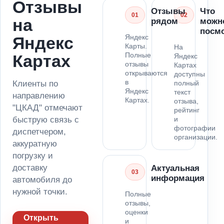
Отзывы
Отзывы
Что
01
02
на
рядом
можн
посм
Яндекс
Яндекс
Карты.
На
Полные
Картах
Яндекс
отзывы
Картах
открываются
доступны
в
Клиенты по
полный
Яндекс
текст
направлению
Картах.
отзыва,
"ЦКАД" отмечают
рейтинг
быструю связь с
и
фотографии
диспетчером,
организации.
аккуратную
погрузку и
доставку
Актуальная
03
информация
автомобиля до
нужной точки.
Полные
отзывы,
оценки
Открыть
и