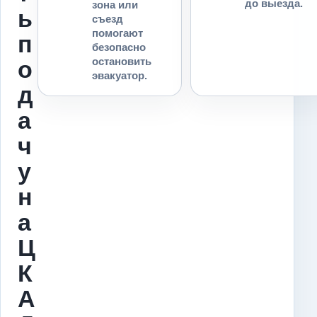
до выезда.
зона или
ь
съезд
помогают
п
безопасно
остановить
о
эвакуатор.
д
а
ч
у
н
а
Ц
К
А