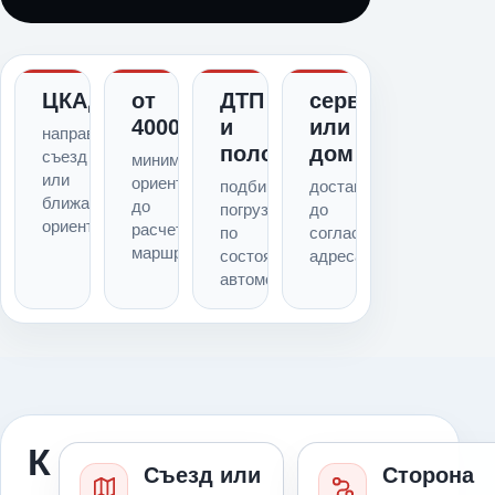
ЦКАД
от
ДТП
сервис
4000
и
или
направление,
поломка
дом
съезд
минимальный
или
ориентир
подбираем
доставка
ближайший
до
погрузку
до
ориентир
расчета
по
согласованного
маршрута
состоянию
адреса
автомобиля
К
Съезд или
Сторона