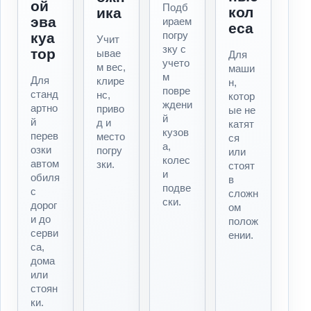
ой
Подб
кол
ика
эва
ираем
еса
погру
куа
Учит
зку с
тор
ывае
Для
учето
м вес,
маши
м
Для
клире
н,
повре
станд
нс,
котор
ждени
артно
приво
ые не
й
й
д и
катят
кузов
перев
место
ся
а,
озки
погру
или
колес
автом
зки.
стоят
и
обиля
в
подве
с
сложн
ски.
дорог
ом
и до
полож
серви
ении.
са,
дома
или
стоян
ки.