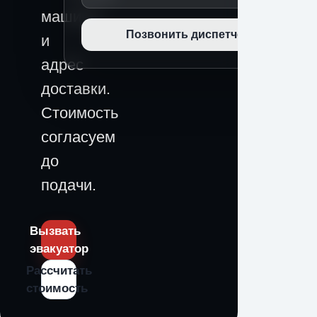
машины
Позвонить диспетчеру
и
адрес
доставки.
Стоимость
согласуем
до
подачи.
Вызвать
эвакуатор
Рассчитать
стоимость