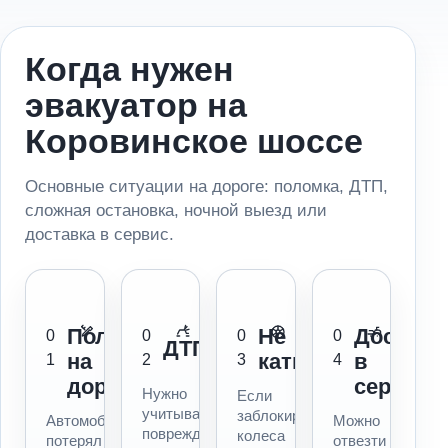
Когда нужен
эвакуатор на
Коровинское шоссе
Основные ситуации на дороге: поломка, ДТП,
сложная остановка, ночной выезд или
доставка в сервис.
Поломка
Не
Доставк
0
0
0
0
ДТП
на
катится
в
1
2
3
4
дороге
сервис
Нужно
Если
учитывать
заблокированы
Автомобиль
Можно
повреждения,
колеса
потерял
отвезти