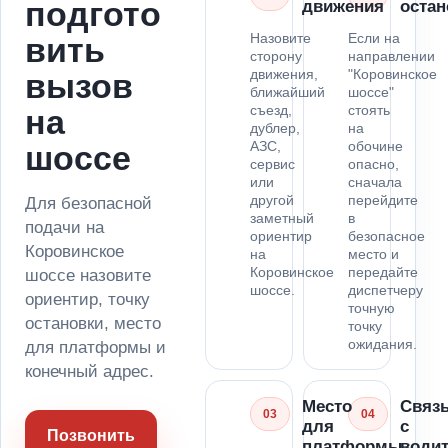
подгото
движения
остан
Назовите
Если на
вить
сторону
направлении
движения,
"Коровинское
вызов
ближайший
шоссе"
съезд,
стоять
на
дублер,
на
АЗС,
обочине
шоссе
сервис
опасно,
или
сначала
другой
перейдите
Для безопасной
заметный
в
подачи на
ориентир
безопасное
Коровинское
на
место и
Коровинское
передайте
шоссе назовите
шоссе.
диспетчеру
ориентир, точку
точную
остановки, место
точку
ожидания.
для платформы и
конечный адрес.
Место
Связ
03
04
для
с
Позвонить
платформы
води