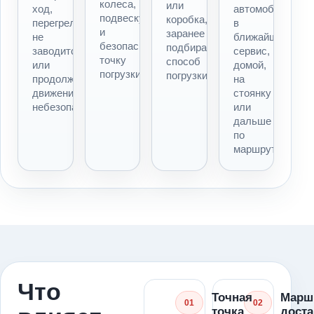
колеса,
или
ход,
автомобиль
подвеску
коробка,
перегрелся,
в
и
заранее
не
ближайший
безопасную
подбираем
заводится
сервис,
точку
способ
или
домой,
погрузки.
погрузки.
продолжать
на
движение
стоянку
небезопасно.
или
дальше
по
маршруту.
Что
Точная
Марш
01
02
точка
доста