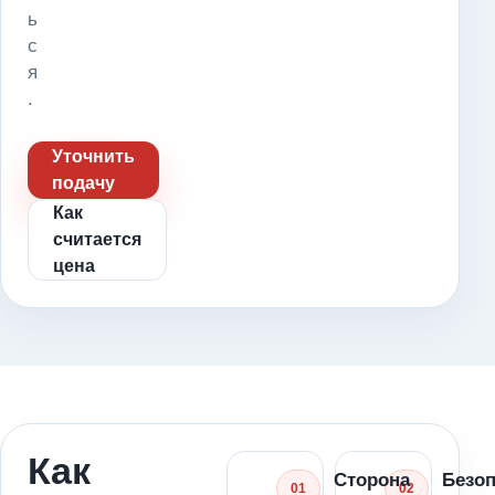
ь
с
я
.
Уточнить
подачу
Как
считается
цена
Как
Сторона
Безо
01
02