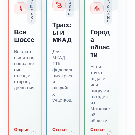
Е
А
Р
Ш
С
О
О
С
Д
С
Ы
А
С
М
Е
О
Трасс
Все
Город
ы и
шоссе
а
МКАД
облас
Выбрать
Для
ти
вылетное
МКАД,
направле
ТТК,
Если
ние,
федераль
точка
съезд и
ных трасс
подачи
сторону
и
или
движения.
аварийны
выгрузки
х
находитс
участков.
я в
Московск
ой
области.
Открыт
Открыт
Открыт