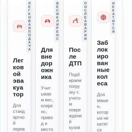
Л
В
П
Н
Е
Е
О
Е
Г
С
С
К
К
И
Л
А
О
К
Е
Т
В
Л
А
И
А
И
В
Т
Я
Р
А
С
П
Е
Р
Я
О
Н
И
Д
С
И
Заб
А
Ч
лок
Для
Пос
А
иро
вне
ле
Лег
ван
дор
ДТП
ков
ные
ожн
ой
Подб
кол
ика
эва
ираем
еса
погру
куа
Учит
зку с
тор
ывае
Для
учето
м вес,
маши
м
Для
клире
н,
повре
станд
нс,
котор
ждени
артно
приво
ые не
й
й
д и
катят
кузов
перев
место
ся