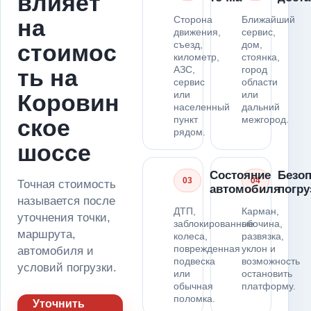
влияет
Сторона
Ближайший
на
движения,
сервис,
съезд,
дом,
стоимос
километр,
стоянка,
АЗС,
город
ть на
сервис
области
или
или
Коровин
населенный
дальний
пункт
межгород.
ское
рядом.
шоссе
Состояние
Безоп
03
04
Точная стоимость
автомобиля
погру
называется после
ДТП,
Карман,
уточнения точки,
заблокированные
обочина,
маршрута,
колеса,
развязка,
поврежденная
уклон и
автомобиля и
подвеска
возможность
условий погрузки.
или
остановить
обычная
платформу.
поломка.
Уточнить