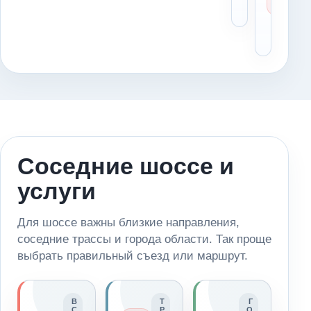
в серв
ме
ос
оп
Соседние шоссе и
услуги
Для шоссе важны близкие направления,
соседние трассы и города области. Так проще
выбрать правильный съезд или маршрут.
В
Т
Г
С
Р
О