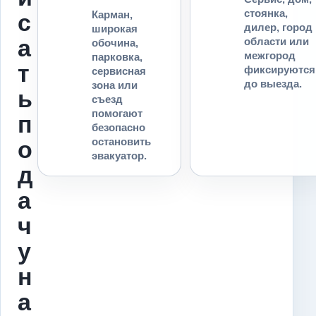
стоянка,
Карман,
с
дилер, город
широкая
а
области или
обочина,
межгород
парковка,
т
фиксируются
сервисная
до выезда.
зона или
ь
съезд
помогают
п
безопасно
остановить
о
эвакуатор.
д
а
ч
у
н
а