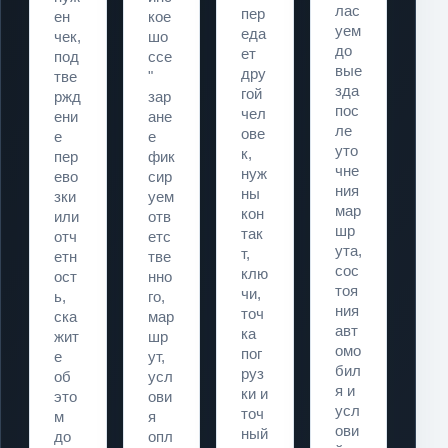
лас
пер
ен
кое
уем
еда
чек,
шо
до
ет
под
ссе
вые
дру
тве
"
зда
гой
ржд
зар
пос
чел
ени
ане
ле
ове
е
е
уто
к,
пер
фик
чне
нуж
ево
сир
ния
ны
зки
уем
мар
кон
или
отв
шр
так
отч
етс
ута,
т,
етн
тве
сос
клю
ост
нно
тоя
чи,
ь,
го,
ния
точ
ска
мар
авт
ка
жит
шр
омо
пог
е
ут,
бил
руз
об
усл
я и
ки и
это
ови
усл
точ
м
я
ови
ный
до
опл