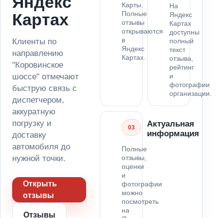
Яндекс
Карты.
На
Полные
Картах
Яндекс
отзывы
Картах
открываются
доступны
в
Клиенты по
полный
Яндекс
текст
направлению
Картах.
отзыва,
"Коровинское
рейтинг
шоссе" отмечают
и
фотографии
быструю связь с
организации.
диспетчером,
аккуратную
погрузку и
Актуальная
03
информация
доставку
автомобиля до
Полные
нужной точки.
отзывы,
оценки
и
Открыть
фотографии
можно
отзывы
посмотреть
на
Отзывы