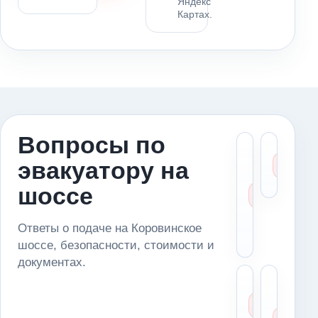
Яндекс
Картах.
Вопросы по
Что ск
Ка
эвакуатору на
диспет
сч
если 
це
шоссе
стоит 
маршр
(Коро
Ответы о подаче на Коровинское
шоссе
шоссе, безопасности, стоимости и
документах.
Можн
Чт
доста
де
автом
ес