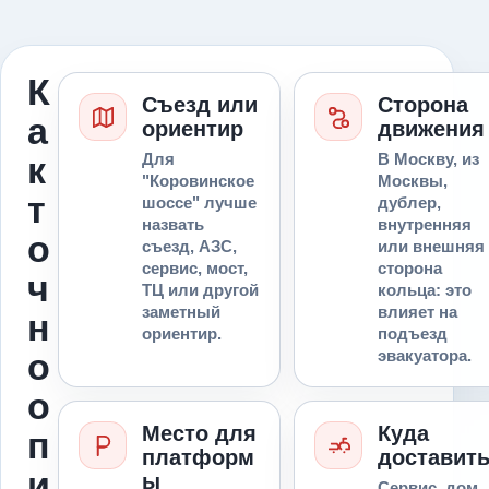
К
Съезд или
Сторона
а
ориентир
движения
к
Для
В Москву, из
"Коровинское
Москвы,
т
шоссе" лучше
дублер,
назвать
внутренняя
о
съезд, АЗС,
или внешняя
сервис, мост,
сторона
ч
ТЦ или другой
кольца: это
заметный
влияет на
н
ориентир.
подъезд
о
эвакуатора.
о
Место для
Куда
п
платформ
доставит
и
ы
Сервис, дом,