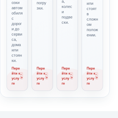
а,
озки
погру
или
колес
автом
зки.
стоят
и
обиля
в
подве
с
сложн
ски.
дорог
ом
и до
полож
серви
ении.
са,
дома
или
стоян
ки.
Пере
Пере
Пере
Пере
йти к
йти к
йти к
йти к
услу
услу
услу
услу
ге
ге
ге
ге