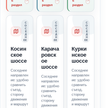
ь
ь
ь
раздел
раздел
раздел
С
С
С
О
О
О
С
С
С
Е
Е
Е
Д
Д
Д
Н
Н
Н
ЕЕ
ЕЕ
ЕЕ
Косин
Карача
Курки
ское
ровск
нское
шоссе
ое
шоссе
шоссе
Соседнее
Соседнее
направлен
направлен
Соседнее
ие: удобно
ие: удобно
направлен
сравнить
сравнить
ие: удобно
съезд,
съезд,
сравнить
сторону
сторону
съезд,
движения
движения
сторону
и маршрут
и маршрут
движения