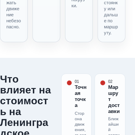
жать
стоянк
ки.
движе
у или
ние
дальш
небезо
е по
пасно.
маршр
уту.
Что
01
02
влияет на
Точн
Мар
ая
шру
стоимост
точк
т
а
дост
ь на
авки
Стор
она
Ближ
Ленингра
движ
айши
ения,
й
дское