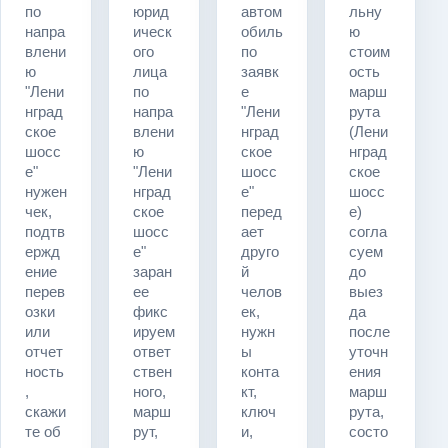
по
юрид
автом
льну
напра
ическ
обиль
ю
влени
ого
по
стоим
ю
лица
заявк
ость
"Лени
по
е
марш
нград
напра
"Лени
рута
ское
влени
нград
(Лени
шосс
ю
ское
нград
е"
"Лени
шосс
ское
нужен
нград
е"
шосс
чек,
ское
перед
е)
подтв
шосс
ает
согла
ержд
е"
друго
суем
ение
заран
й
до
перев
ее
челов
выез
озки
фикс
ек,
да
или
ируем
нужн
после
отчет
ответ
ы
уточн
ность
ствен
конта
ения
,
ного,
кт,
марш
скажи
марш
ключ
рута,
те об
рут,
и,
состо