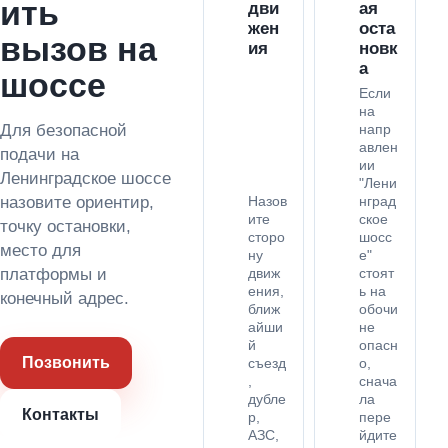
ить
дви
ая
жен
оста
вызов на
ия
новк
а
шоссе
Если
на
Для безопасной
напр
авлен
подачи на
ии
Ленинградское шоссе
"Лени
назовите ориентир,
Назов
нград
ите
ское
точку остановки,
сторо
шосс
место для
ну
е"
платформы и
движ
стоят
ения,
ь на
конечный адрес.
ближ
обочи
айши
не
й
опасн
Позвонить
съезд
о,
,
снача
дубле
ла
Контакты
р,
пере
АЗС,
йдите