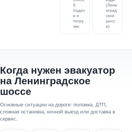
б
(Лени
подач
нград
и и
ское
погру
шосс
зки.
е).
Когда нужен эвакуатор
на Ленинградское
шоссе
Основные ситуации на дороге: поломка, ДТП,
сложная остановка, ночной выезд или доставка в
сервис.