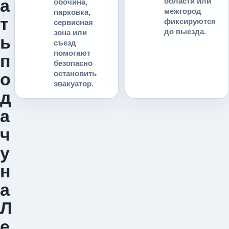
а
области или
обочина,
межгород
парковка,
т
фиксируются
сервисная
до выезда.
зона или
ь
съезд
помогают
п
безопасно
остановить
о
эвакуатор.
д
а
ч
у
н
а
Л
е