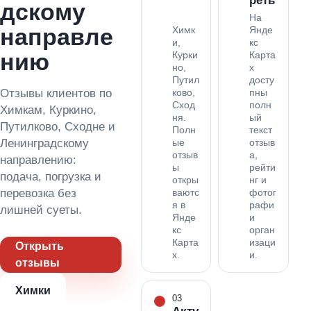
реть
дскому
На
направле
Химк
Янде
и,
кс
нию
Курки
Карта
но,
х
Путил
досту
Отзывы клиентов по
ково,
пны
Сход
полн
Химкам, Куркино,
ня.
ый
Путилково, Сходне и
Полн
текст
Ленинградскому
ые
отзыв
отзыв
а,
направлению:
ы
рейти
подача, погрузка и
откры
нг и
перевозка без
ваютс
фотог
я в
рафи
лишней суеты.
Янде
и
кс
орган
Карта
изаци
Открыть
х.
и.
отзывы
Химки
03