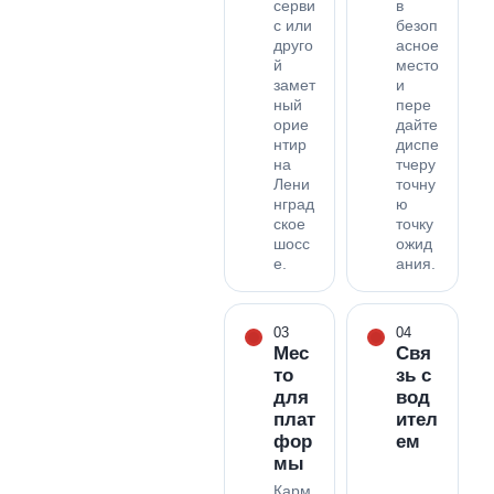
серви
в
с или
безоп
друго
асное
й
место
замет
и
ный
пере
орие
дайте
нтир
диспе
на
тчеру
Лени
точну
нград
ю
ское
точку
шосс
ожид
е.
ания.
03
04
Мес
Свя
то
зь с
для
вод
плат
ител
фор
ем
мы
Карм