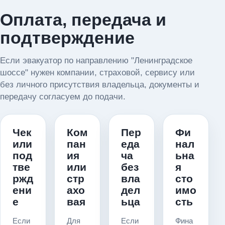
Оплата, передача и
подтверждение
Если эвакуатор по направлению "Ленинградское
шоссе" нужен компании, страховой, сервису или
без личного присутствия владельца, документы и
передачу согласуем до подачи.
Чек
Ком
Пер
Фи
или
пан
еда
нал
под
ия
ча
ьна
тве
или
без
я
ржд
стр
вла
сто
ени
ахо
дел
имо
е
вая
ьца
сть
Если
Для
Если
Фина