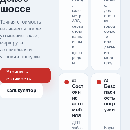
съезд
серви
,
с,
шоссе
кило
дом,
метр,
стоян
АЗС,
ка,
Точная стоимость
серви
город
называется после
с или
облас
уточнения точки,
насел
ти
енны
или
маршрута,
й
дальн
автомобиля и
пункт
ий
условий погрузки.
рядо
межг
м.
ород.
Уточнить
стоимость
03
04
Сост
Безо
Калькулятор
оян
пасн
ие
ость
авто
погр
моб
узки
иля
ДТП,
забло
Карм