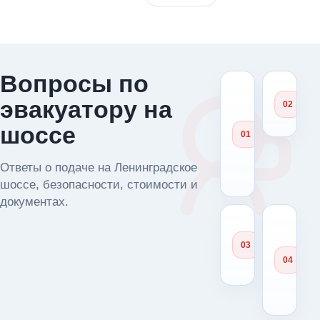
Вопросы по
Что сказ
Ка
эвакуатору на
диспетче
сч
если ма
це
шоссе
стоит на
маршрут
(Ленингр
Ответы о подаче на Ленинградское
шоссе)?
шоссе, безопасности, стоимости и
документах.
Можно
Чт
доставит
де
автомоб
ес
в сервис
ме
ос
оп