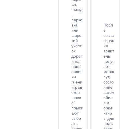
ан,
съезд
,
парко
вка
Посл
или
е
широ
согла
кий
сован
участ
ия
ок
водит
дорог
ель
и на
получ
напр
ает
авлен
марш
ии
рут,
"Лени
состо
нград
яние
ское
автом
шосс
обил
е"
я и
помог
орие
ают
нтир
выбр
ы для
ать
подъ
спосо
езда