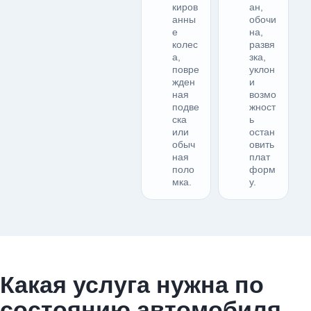
киров
ан,
анны
обочи
е
на,
колес
развя
а,
зка,
повре
уклон
жден
и
ная
возмо
подве
жност
ска
ь
или
остан
обыч
овить
ная
плат
поло
форм
мка.
у.
Какая услуга нужна по
состоянию автомобиля