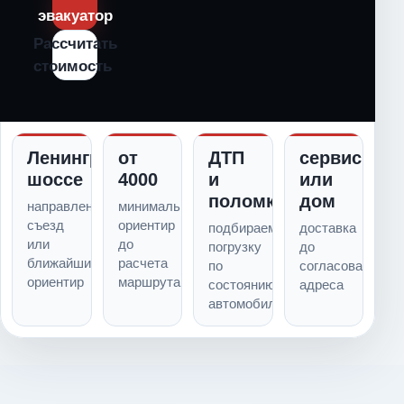
эвакуатор
Рассчитать
стоимость
Ленинградское
от
ДТП
сервис
шоссе
4000
и
или
поломка
дом
направление,
минимальный
съезд
ориентир
подбираем
доставка
или
до
погрузку
до
ближайший
расчета
по
согласованного
ориентир
маршрута
состоянию
адреса
автомобиля