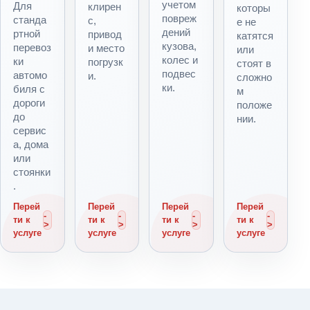
учетом
Для
клирен
которы
повреж
станда
с,
е не
дений
ртной
привод
катятся
кузова,
перевоз
и место
или
колес и
ки
погрузк
стоят в
подвес
автомо
и.
сложно
ки.
биля с
м
дороги
положе
до
нии.
сервис
а, дома
или
стоянки
.
Перей
Перей
Перей
Перей
ти к
ти к
ти к
ти к
услуге
услуге
услуге
услуге