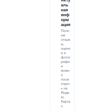
Акту
аль
ная
инф
орм
ация
Полн
ые
отзыв
ы,
оценк
и и
фотог
рафи
и
можн
о
посм
отрет
ь на
Янде
кс
Карта
х.