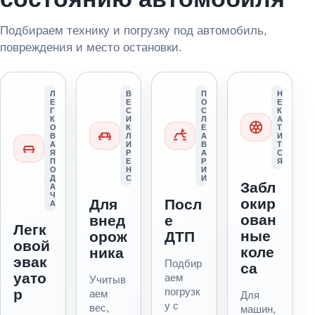
Подбираем технику и погрузку под автомобиль,
повреждения и место остановки.
Л
В
П
Н
Е
Е
О
Е
Г
С
С
К
К
И
Л
А
О
К
Е
Т
В
Л
А
И
А
И
В
Т
Я
Р
А
С
П
Е
Р
Я
О
Н
И
Д
С
И
Забл
А
Ч
окир
Для
Посл
А
ован
внед
е
Легк
ные
орож
ДТП
овой
коле
ника
эвак
Подбир
са
уато
аем
Учитыв
погрузк
р
аем
Для
у с
вес,
машин,