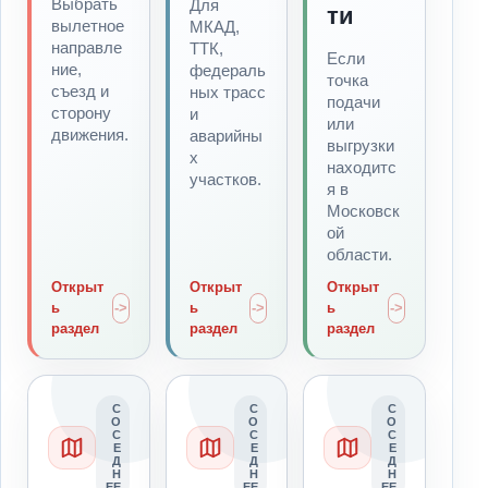
Выбрать
Для
ти
вылетное
МКАД,
направле
ТТК,
Если
ние,
федераль
точка
съезд и
ных трасс
подачи
сторону
и
или
движения.
аварийны
выгрузки
х
находитс
участков.
я в
Московск
ой
области.
Открыт
Открыт
Открыт
ь
ь
ь
раздел
раздел
раздел
С
С
С
О
О
О
С
С
С
Е
Е
Е
Д
Д
Д
Н
Н
Н
ЕЕ
ЕЕ
ЕЕ