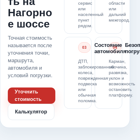
ть на
сервис
области
или
или
Нагорно
населенный
дальний
пункт
межгород.
е шоссе
рядом.
Точная стоимость
Состояние
Безоп
называется после
03
04
автомобиля
погру
уточнения точки,
маршрута,
ДТП,
Карман,
заблокированные
обочина,
автомобиля и
колеса,
развязка,
условий погрузки.
поврежденная
уклон и
подвеска
возможность
или
остановить
Уточнить
обычная
платформу.
стоимость
поломка.
Калькулятор