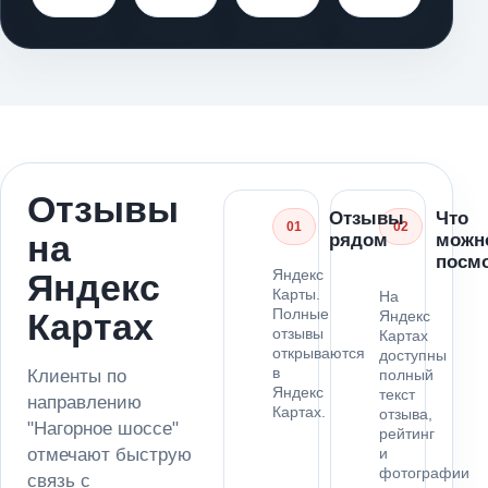
Отзывы
Отзывы
Что
01
02
на
рядом
можн
посм
Яндекс
Яндекс
Карты.
На
Полные
Картах
Яндекс
отзывы
Картах
открываются
доступны
в
Клиенты по
полный
Яндекс
текст
направлению
Картах.
отзыва,
"Нагорное шоссе"
рейтинг
отмечают быструю
и
фотографии
связь с