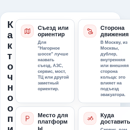
К
Съезд или
Сторона
а
ориентир
движения
к
Для
В Москву, из
"Нагорное
Москвы,
т
шоссе" лучше
дублер,
назвать
внутренняя
о
съезд, АЗС,
или внешняя
сервис, мост,
сторона
ч
ТЦ или другой
кольца: это
заметный
влияет на
н
ориентир.
подъезд
о
эвакуатора.
о
Место для
Куда
п
платформ
доставит
и
ы
Сервис, дом,