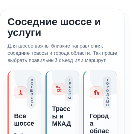
Соседние шоссе и
услуги
Для шоссе важны близкие направления,
соседние трассы и города области. Так проще
выбрать правильный съезд или маршрут.
В
Т
Г
С
Р
О
Е
А
Р
Ш
С
О
О
С
Д
С
Ы
А
С
М
Е
О
Трасс
Все
Город
ы и
шоссе
а
МКАД
облас