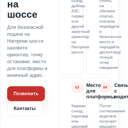
съезд,
стоять
на
дублер,
на
АЗС,
обочине
шоссе
сервис
опасно,
или
сначала
другой
перейдите
Для безопасной
заметный
в
подачи на
ориентир
безопасное
Нагорное шоссе
на
место и
Нагорное
передайте
назовите
шоссе.
диспетчеру
ориентир, точку
точную
остановки, место
точку
ожидания.
для платформы и
конечный адрес.
Место
Связ
03
04
для
с
Позвонить
платформы
води
Карман,
После
Контакты
съезд,
согласования
парковка
водитель
или
получает
широкий
маршрут,