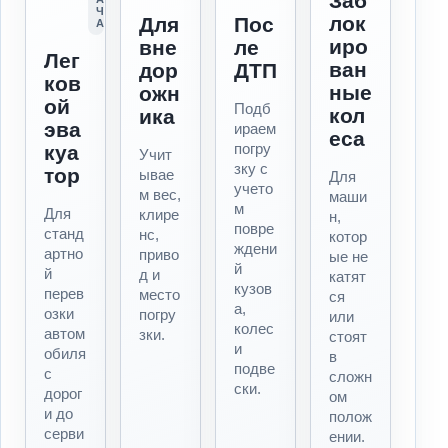
Заб
Ч
лок
Для
Пос
А
иро
вне
ле
Лег
ван
дор
ДТП
ков
ные
ожн
ой
Подб
кол
ика
эва
ираем
еса
погру
куа
Учит
зку с
тор
ывае
Для
учето
м вес,
маши
м
Для
клире
н,
повре
станд
нс,
котор
ждени
артно
приво
ые не
й
й
д и
катят
кузов
перев
место
ся
а,
озки
погру
или
колес
автом
зки.
стоят
и
обиля
в
подве
с
сложн
ски.
дорог
ом
и до
полож
серви
ении.