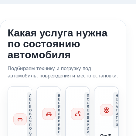
Какая услуга нужна
по состоянию
автомобиля
Подбираем технику и погрузку под
автомобиль, повреждения и место остановки.
Л
В
П
Н
Е
Е
О
Е
Г
С
С
К
К
И
Л
А
О
К
Е
Т
В
Л
А
И
А
И
В
Т
Я
Р
А
С
П
Е
Р
Я
О
Н
И
Д
С
И
А