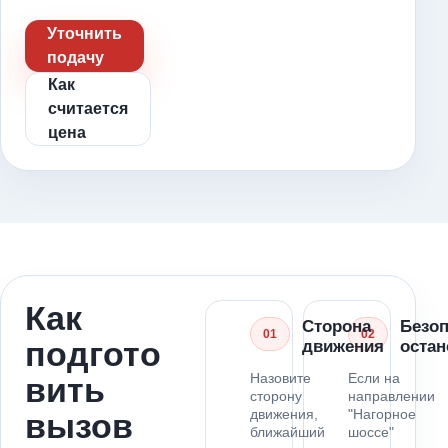
Уточнить
подачу
Как
считается
цена
Как
Сторона
Безо
01
02
подгото
движения
остан
Назовите
Если на
вить
сторону
направлении
движения,
"Нагорное
вызов
ближайший
шоссе"