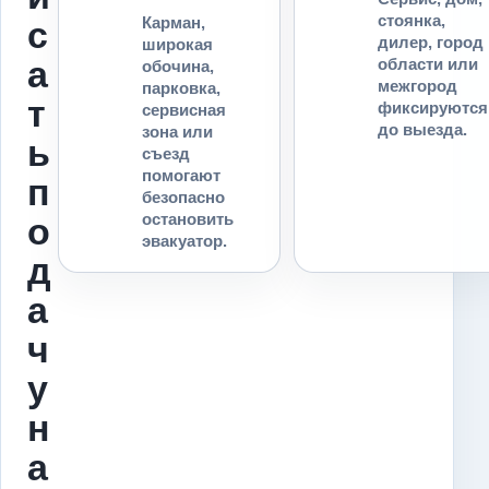
стоянка,
Карман,
с
дилер, город
широкая
а
области или
обочина,
межгород
парковка,
т
фиксируются
сервисная
до выезда.
зона или
ь
съезд
помогают
п
безопасно
остановить
о
эвакуатор.
д
а
ч
у
н
а