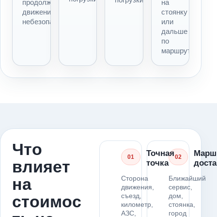
продолжать
на
движение
стоянку
небезопасно.
или
дальше
по
маршруту.
Что
Точная
Марш
01
02
влияет
точка
доста
Сторона
Ближайший
на
движения,
сервис,
съезд,
дом,
стоимос
километр,
стоянка,
АЗС,
город