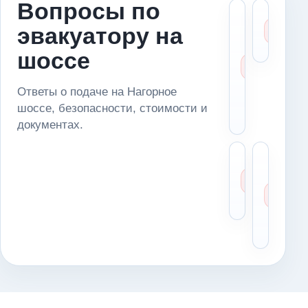
Вопросы по
Что ск
Ка
эвакуатору на
диспет
сч
если
це
шоссе
машин
стоит 
маршр
Ответы о подаче на Нагорное
(Наго
шоссе, безопасности, стоимости и
шоссе
документах.
Можн
Чт
доста
де
автом
ес
в серв
ме
ос
оп