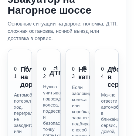
Нагорное шоссе
Основные ситуации на дороге: поломка, ДТП,
сложная остановка, ночной выезд или
доставка в сервис.
Поломка
Не
Доставк
0
0
0
0
ДТП
на
катится
в
1
2
3
4
дороге
сервис
Нужно
Если
учитывать
заблокированы
Автомобиль
Можно
повреждения,
колеса
потерял
отвезти
колеса,
или
ход,
автомобиль
подвеску
коробка,
перегрелся,
в
и
заранее
не
ближайший
безопасную
подбираем
заводится
сервис,
точку
способ
или
домой,
погрузки.
погрузки.