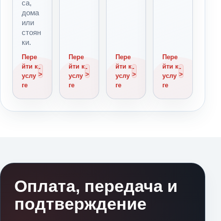
са,
дома
или
стоян
ки.
Пере
Пере
Пере
Пере
йти к
йти к
йти к
йти к
услу
услу
услу
услу
ге
ге
ге
ге
Оплата, передача и
подтверждение