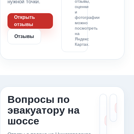
нужной точки.
отзывы,
оценки
и
Открыть
фотографии
можно
отзывы
посмотреть
на
Отзывы
Яндекс
Картах.
Вопросы по
Что ск
Ка
эвакуатору на
диспет
сч
если 
це
шоссе
стоит 
маршр
(Ниже