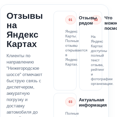
Отзывы
Отзывы
Что
01
02
на
рядом
можн
посм
Яндекс
Яндекс
Карты.
На
Полные
Картах
Яндекс
отзывы
Картах
открываются
доступны
в
Клиенты по
полный
Яндекс
текст
направлению
Картах.
отзыва,
"Нижегородское
рейтинг
шоссе" отмечают
и
фотографии
быструю связь с
организации.
диспетчером,
аккуратную
погрузку и
Актуальная
03
информация
доставку
автомобиля до
Полные