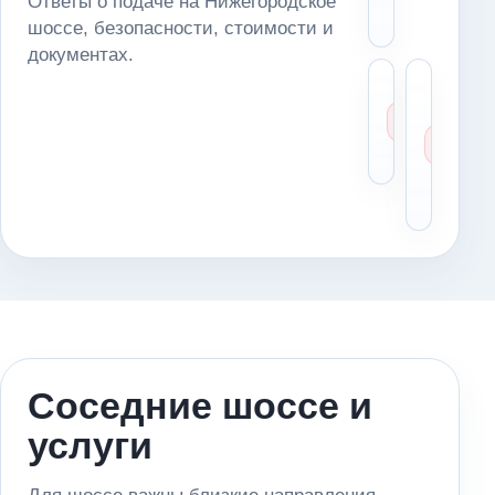
Ответы о подаче на Нижегородское
шоссе
шоссе, безопасности, стоимости и
документах.
Можн
Чт
доста
де
автом
ес
в серв
ме
ос
оп
Соседние шоссе и
услуги