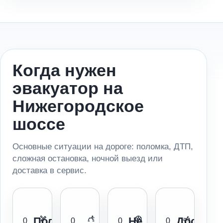
Когда нужен
эвакуатор на
Нижегородское
шоссе
Основные ситуации на дороге: поломка, ДТП,
сложная остановка, ночной выезд или
доставка в сервис.
Поломка
Не
Доставк
0
0
0
0