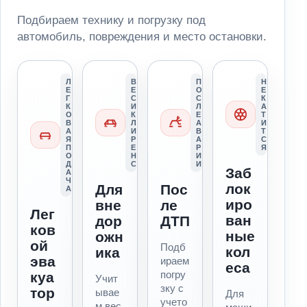
Подбираем технику и погрузку под
автомобиль, повреждения и место остановки.
Л
В
П
Н
Е
Е
О
Е
Г
С
С
К
К
И
Л
А
О
К
Е
Т
В
Л
А
И
А
И
В
Т
Я
Р
А
С
П
Е
Р
Я
О
Н
И
Д
С
И
Заб
А
Ч
лок
Для
Пос
А
иро
вне
ле
Лег
ван
дор
ДТП
ков
ные
ожн
ой
Подб
кол
ика
эва
ираем
еса
погру
куа
Учит
зку с
тор
ывае
Для
учето
м вес,