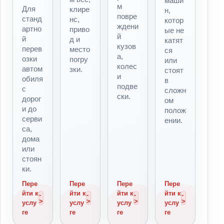
маши
м
Для
клире
н,
повре
станд
нс,
котор
ждени
артно
приво
ые не
й
й
д и
катят
кузов
перев
место
ся
а,
озки
погру
или
колес
автом
зки.
стоят
и
обиля
в
подве
с
сложн
ски.
дорог
ом
и до
полож
серви
ении.
са,
дома
или
стоян
ки.
Пере
Пере
Пере
Пере
йти к
йти к
йти к
йти к
услу
услу
услу
услу
ге
ге
ге
ге