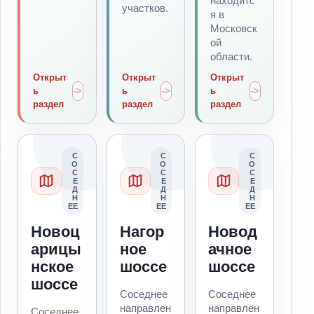
находитс
участков.
я в
Московск
ой
области.
Открыт
Открыт
Открыт
ь
ь
ь
раздел
раздел
раздел
С
С
С
О
О
О
С
С
С
Е
Е
Е
Д
Д
Д
Н
Н
Н
ЕЕ
ЕЕ
ЕЕ
Новоц
Нагор
Новод
арицы
ное
ачное
нское
шоссе
шоссе
шоссе
Соседнее
Соседнее
направлен
направлен
Соседнее