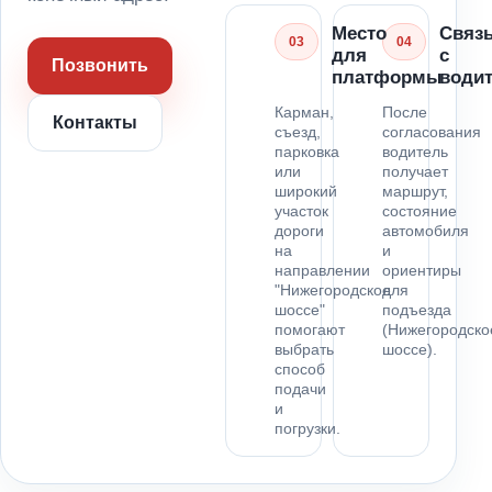
Место
Связ
03
04
для
с
Позвонить
платформы
води
Карман,
После
Контакты
съезд,
согласования
парковка
водитель
или
получает
широкий
маршрут,
участок
состояние
дороги
автомобиля
на
и
направлении
ориентиры
"Нижегородское
для
шоссе"
подъезда
помогают
(Нижегородско
выбрать
шоссе).
способ
подачи
и
погрузки.