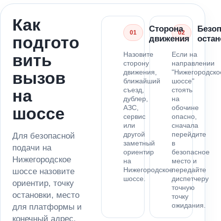
Как
Сторона
Безо
01
02
подгото
движения
остан
Назовите
Если на
вить
сторону
направлении
движения,
"Нижегородско
вызов
ближайший
шоссе"
съезд,
стоять
на
дублер,
на
АЗС,
обочине
шоссе
сервис
опасно,
или
сначала
другой
перейдите
Для безопасной
заметный
в
подачи на
ориентир
безопасное
Нижегородское
на
место и
Нижегородское
передайте
шоссе назовите
шоссе.
диспетчеру
ориентир, точку
точную
остановки, место
точку
ожидания.
для платформы и
конечный адрес.