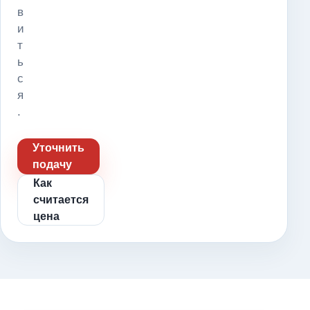
в
и
т
ь
с
я
.
Уточнить
подачу
Как
считается
цена