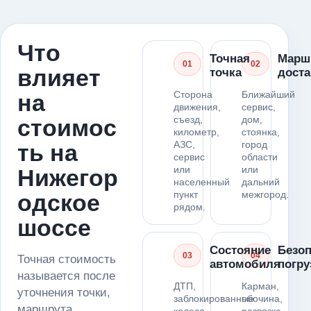
Что
Точная
Марш
01
02
влияет
точка
доста
Сторона
Ближайший
на
движения,
сервис,
съезд,
дом,
стоимос
километр,
стоянка,
АЗС,
город
ть на
сервис
области
или
или
Нижегор
населенный
дальний
пункт
межгород.
одское
рядом.
шоссе
Состояние
Безоп
03
04
Точная стоимость
автомобиля
погру
называется после
ДТП,
Карман,
уточнения точки,
заблокированные
обочина,
маршрута,