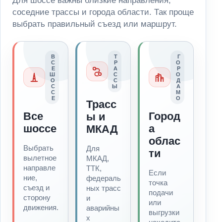
Для шоссе важны близкие направления,
соседние трассы и города области. Так проще
выбрать правильный съезд или маршрут.
В
Т
Г
С
Р
О
Е
А
Р
Ш
С
О
О
С
Д
С
Ы
А
С
М
Е
О
Трасс
Все
Город
ы и
шоссе
а
МКАД
облас
Выбрать
Для
ти
вылетное
МКАД,
направле
ТТК,
Если
ние,
федераль
точка
съезд и
ных трасс
подачи
сторону
и
или
движения.
аварийны
выгрузки
х