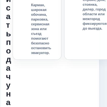
стоянка,
Карман,
с
дилер, город
широкая
а
области или
обочина,
межгород
парковка,
т
фиксируются
сервисная
до выезда.
зона или
ь
съезд
помогают
п
безопасно
остановить
о
эвакуатор.
д
а
ч
у
н
а