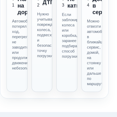
ДТП
на
катится
в
1
2
3
4
дороге
сервис
Нужно
Если
учитывать
заблокированы
Автомобиль
Можно
повреждения,
колеса
потерял
отвезти
колеса,
или
ход,
автомобиль
подвеску
коробка,
перегрелся,
в
и
заранее
не
ближайший
безопасную
подбираем
заводится
сервис,
точку
способ
или
домой,
погрузки.
погрузки.
продолжать
на
движение
стоянку
небезопасно.
или
дальше
по
маршруту.