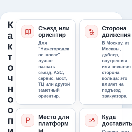
К
Съезд или
Сторона
а
ориентир
движения
к
Для
В Москву, из
"Нижегородск
Москвы,
т
ое шоссе"
дублер,
лучше
внутренняя
о
назвать
или внешняя
съезд, АЗС,
сторона
ч
сервис, мост,
кольца: это
ТЦ или другой
влияет на
н
заметный
подъезд
о
ориентир.
эвакуатора.
о
Место для
Куда
п
платформ
доставит
и
ы
Сервис, дом,