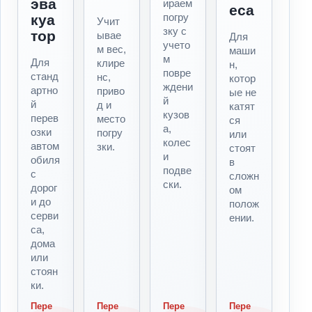
эва
ираем
еса
погру
куа
Учит
зку с
тор
ывае
Для
учето
м вес,
маши
м
Для
клире
н,
повре
станд
нс,
котор
ждени
артно
приво
ые не
й
й
д и
катят
кузов
перев
место
ся
а,
озки
погру
или
колес
автом
зки.
стоят
и
обиля
в
подве
с
сложн
ски.
дорог
ом
и до
полож
серви
ении.
са,
дома
или
стоян
ки.
Пере
Пере
Пере
Пере