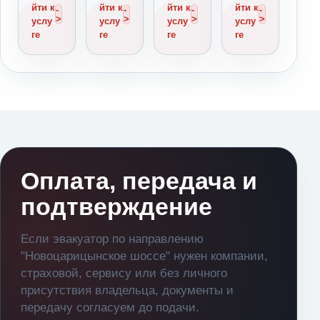
йти к
йти к
йти к
йти к
услу
услу
услу
услу
ге
ге
ге
ге
Оплата, передача и
подтверждение
Если эвакуатор по направлению
"Новоцарицынское шоссе" нужен компании,
страховой, сервису или без личного
присутствия владельца, документы и
передачу согласуем до подачи.