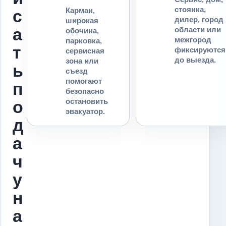
стоянка,
Карман,
с
дилер, город
широкая
а
области или
обочина,
межгород
парковка,
т
фиксируются
сервисная
до выезда.
зона или
ь
съезд
помогают
п
безопасно
остановить
о
эвакуатор.
д
а
ч
у
н
а