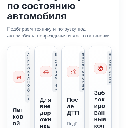
по состоянию
автомобиля
Подбираем технику и погрузку под
автомобиль, повреждения и место остановки.
Л
В
П
Н
Е
Е
О
Е
Г
С
С
К
К
И
Л
А
О
К
Е
Т
В
Л
А
И
А
И
В
Т
Я
Р
А
С
П
Е
Р
Я
О
Н
И
Д
С
И
Заб
А
Ч
лок
Для
Пос
А
иро
вне
ле
Лег
ван
дор
ДТП
ков
ные
ожн
ой
Подб
кол
ика