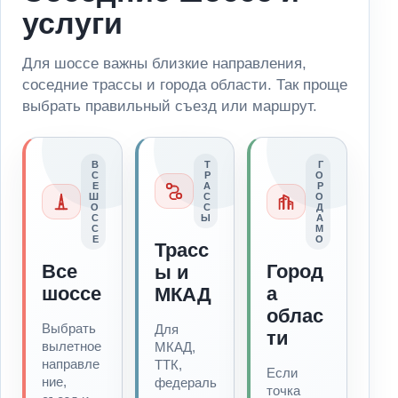
услуги
Для шоссе важны близкие направления,
соседние трассы и города области. Так проще
выбрать правильный съезд или маршрут.
В
Т
Г
С
Р
О
Е
А
Р
Ш
С
О
О
С
Д
С
Ы
А
С
М
Е
О
Трасс
Все
Город
ы и
шоссе
а
МКАД
облас
Выбрать
Для
ти
вылетное
МКАД,
направле
ТТК,
Если
ние,
федераль
точка