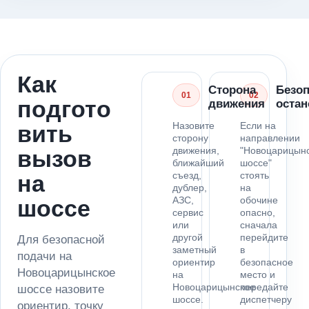
Как
Сторона
Безо
01
02
подгото
движения
остан
Назовите
Если на
вить
сторону
направлении
движения,
"Новоцарицын
вызов
ближайший
шоссе"
съезд,
стоять
на
дублер,
на
АЗС,
обочине
шоссе
сервис
опасно,
или
сначала
другой
перейдите
Для безопасной
заметный
в
подачи на
ориентир
безопасное
Новоцарицынское
на
место и
Новоцарицынское
передайте
шоссе назовите
шоссе.
диспетчеру
ориентир, точку