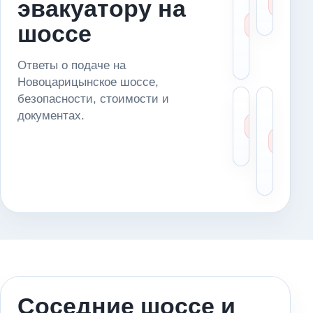
эвакуатору на
диспет
сч
машин
це
шоссе
маршр
(Ново
шоссе
Ответы о подаче на
Новоцарицынское шоссе,
безопасности, стоимости и
Можн
Чт
документах.
доста
де
автом
ес
в серв
ме
ос
оп
Соседние шоссе и