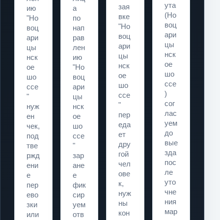
ута
зая
ию
а
(Но
вке
"Но
по
воц
"Но
воц
нап
ари
воц
ари
рав
цы
ари
цы
лен
нск
цы
нск
ию
ое
нск
ое
"Но
шо
ое
шо
воц
ссе
шо
ссе
ари
)
ссе
"
цы
сог
"
нуж
нск
лас
пер
ен
ое
уем
еда
чек,
шо
до
ет
под
ссе
вые
дру
тве
"
зда
гой
ржд
зар
пос
чел
ени
ане
ле
ове
е
е
уто
к,
пер
фик
чне
нуж
ево
сир
ния
ны
зки
уем
мар
кон
или
отв