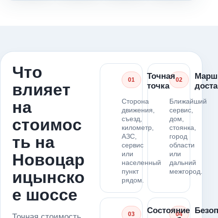
Что
Точная
Марш
01
02
влияет
точка
доста
Сторона
Ближайший
на
движения,
сервис,
съезд,
дом,
стоимос
километр,
стоянка,
АЗС,
город
ть на
сервис
области
или
или
Новоцар
населенный
дальний
пункт
межгород.
ицынско
рядом.
е шоссе
Состояние
Безоп
03
04
Точная стоимость