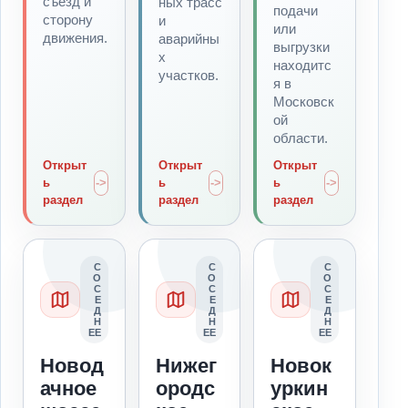
съезд и
ных трасс
подачи
сторону
и
или
движения.
аварийны
выгрузки
х
находитс
участков.
я в
Московск
ой
области.
Открыт
Открыт
Открыт
ь
ь
ь
раздел
раздел
раздел
С
С
С
О
О
О
С
С
С
Е
Е
Е
Д
Д
Д
Н
Н
Н
ЕЕ
ЕЕ
ЕЕ
Новод
Нижег
Новок
ачное
ородс
уркин