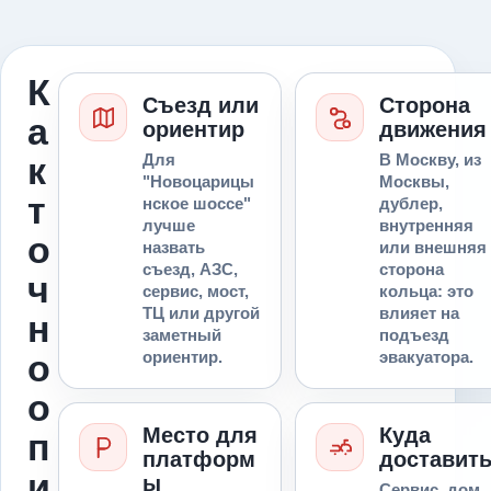
К
Съезд или
Сторона
а
ориентир
движения
к
Для
В Москву, из
"Новоцарицы
Москвы,
т
нское шоссе"
дублер,
лучше
внутренняя
о
назвать
или внешняя
съезд, АЗС,
сторона
ч
сервис, мост,
кольца: это
ТЦ или другой
влияет на
н
заметный
подъезд
о
ориентир.
эвакуатора.
о
Место для
Куда
п
платформ
доставит
и
ы
Сервис, дом,