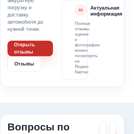
аккуратную
погрузку и
Актуальная
03
информация
доставку
автомобиля до
Полные
нужной точки.
отзывы,
оценки
и
Открыть
фотографии
можно
отзывы
посмотреть
на
Отзывы
Яндекс
Картах.
Вопросы по
Что ск
Ка