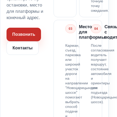
точную
остановки, место
точку
ожидания.
для платформы и
конечный адрес.
Место
Связ
03
04
для
с
Позвонить
платформы
води
Карман,
После
Контакты
съезд,
согласования
парковка
водитель
или
получает
широкий
маршрут,
участок
состояние
дороги
автомобиля
на
и
направлении
ориентиры
"Новоцарицынское
для
шоссе"
подъезда
помогают
(Новоцарицын
выбрать
шоссе).
способ
подачи
и