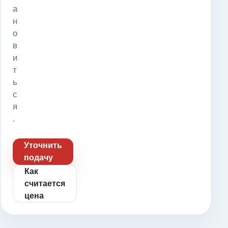
а
н
о
в
и
т
ь
с
я
.
Уточнить
подачу
Как
считается
цена