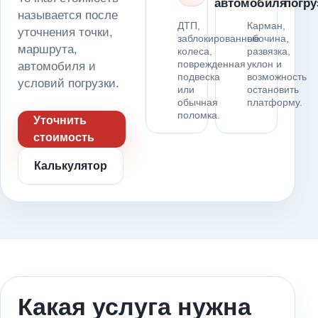
автомобиля
погру
называется после
ДТП,
Карман,
уточнения точки,
заблокированные
обочина,
маршрута,
колеса,
развязка,
поврежденная
уклон и
автомобиля и
подвеска
возможность
условий погрузки.
или
остановить
обычная
платформу.
поломка.
Уточнить
стоимость
Калькулятор
Какая услуга нужна