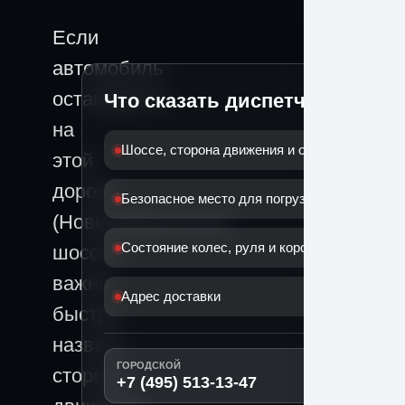
Если
автомобиль
остановился
Что сказать диспетчеру
на
Шоссе, сторона движения и ориентир
этой
дороге
Безопасное место для погрузки
(Новоцарицынское
Состояние колес, руля и коробки
шоссе),
важно
Адрес доставки
быстро
назвать
ГОРОДСКОЙ
сторону
+7 (495) 513-13-47