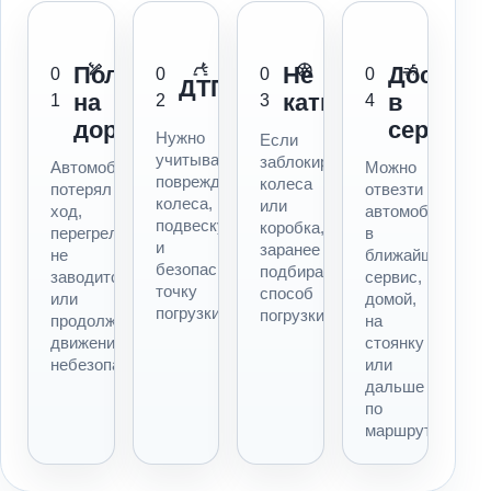
Поломка
Не
Доставк
0
0
0
0
ДТП
на
катится
в
1
2
3
4
дороге
сервис
Нужно
Если
учитывать
заблокированы
Автомобиль
Можно
повреждения,
колеса
потерял
отвезти
колеса,
или
ход,
автомобиль
подвеску
коробка,
перегрелся,
в
и
заранее
не
ближайший
безопасную
подбираем
заводится
сервис,
точку
способ
или
домой,
погрузки.
погрузки.
продолжать
на
движение
стоянку
небезопасно.
или
дальше
по
маршруту.