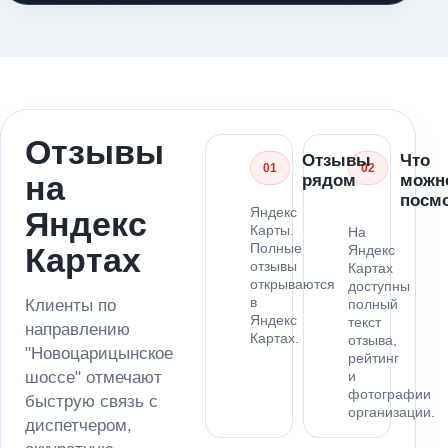
Отзывы
Отзывы
Что
01
02
на
рядом
можн
посм
Яндекс
Яндекс
Карты.
На
Полные
Картах
Яндекс
отзывы
Картах
открываются
доступны
в
Клиенты по
полный
Яндекс
текст
направлению
Картах.
отзыва,
"Новоцарицынское
рейтинг
шоссе" отмечают
и
фотографии
быструю связь с
организации.
диспетчером,