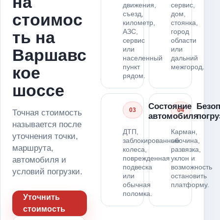
на
движения,
сервис,
съезд,
дом,
стоимос
километр,
стоянка,
АЗС,
город
ть на
сервис
области
или
или
Варшавс
населенный
дальний
пункт
межгород.
кое
рядом.
шоссе
Состояние
Безоп
03
04
Точная стоимость
автомобиля
погру
называется после
ДТП,
Карман,
уточнения точки,
заблокированные
обочина,
маршрута,
колеса,
развязка,
поврежденная
уклон и
автомобиля и
подвеска
возможность
условий погрузки.
или
остановить
обычная
платформу.
поломка.
Уточнить
стоимость