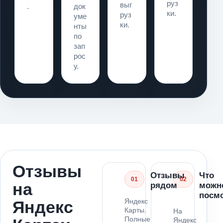
руз
выг
.
док
ки.
руз
уме
ки.
нты
по
зап
рос
у.
Отзывы
Отзывы
Что
01
02
на
рядом
можн
посм
Яндекс
Яндекс
Карты.
На
Полные
Яндекс