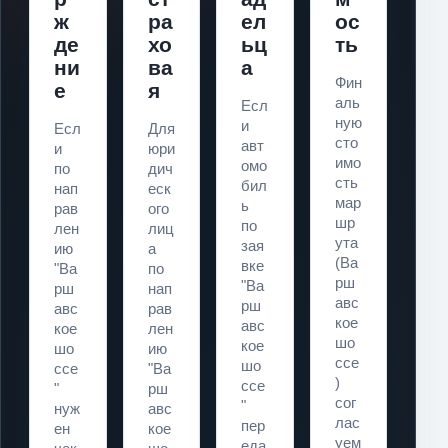
ж
ра
ел
ос
де
хо
ьц
ть
ни
ва
а
Фин
е
я
аль
Есл
ную
и
Есл
Для
сто
авт
и
юри
имо
омо
по
дич
сть
бил
нап
еск
мар
ь
рав
ого
шр
по
лен
лиц
ута
зая
ию
а
(Ва
вке
"Ва
по
рш
"Ва
рш
нап
авс
рш
авс
рав
кое
авс
кое
лен
шо
кое
шо
ию
ссе
шо
ссе
"Ва
)
ссе
"
рш
сог
"
нуж
авс
лас
пер
ен
кое
уем
еда