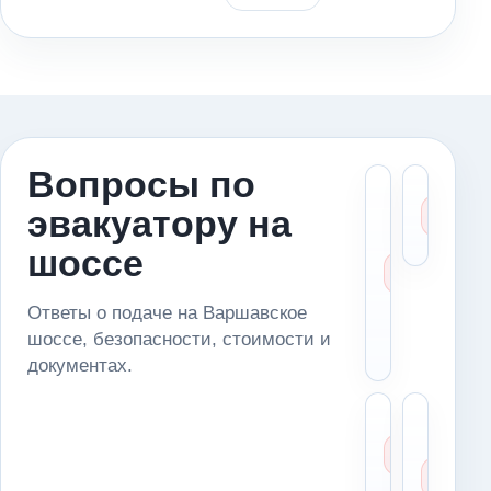
Вопросы по
Что ск
Ка
эвакуатору на
диспет
сч
если
це
шоссе
машин
стоит 
маршр
Ответы о подаче на Варшавское
(Варш
шоссе, безопасности, стоимости и
шоссе
документах.
Можн
Чт
доста
де
автом
ес
в серв
ме