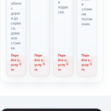
и
обиля
в
подве
с
сложн
ски.
дорог
ом
и до
полож
серви
ении.
са,
дома
или
стоян
ки.
Пере
Пере
Пере
Пере
йти к
йти к
йти к
йти к
услу
услу
услу
услу
ге
ге
ге
ге