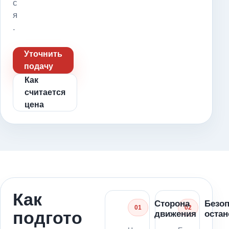
с
я
.
Уточнить
подачу
Как
считается
цена
Как
Сторона
Безо
01
02
подгото
движения
остан