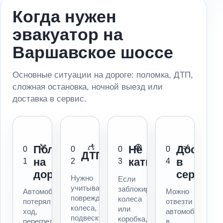
Когда нужен
эвакуатор на
Варшавское шоссе
Основные ситуации на дороге: поломка, ДТП,
сложная остановка, ночной выезд или
доставка в сервис.
Поломка
Не
Доставк
0
0
0
0
ДТП
на
катится
в
1
2
3
4
дороге
сервис
Нужно
Если
учитывать
заблокированы
Автомобиль
Можно
повреждения,
колеса
потерял
отвезти
колеса,
или
ход,
автомобиль
подвеску
коробка,
перегрелся,
в