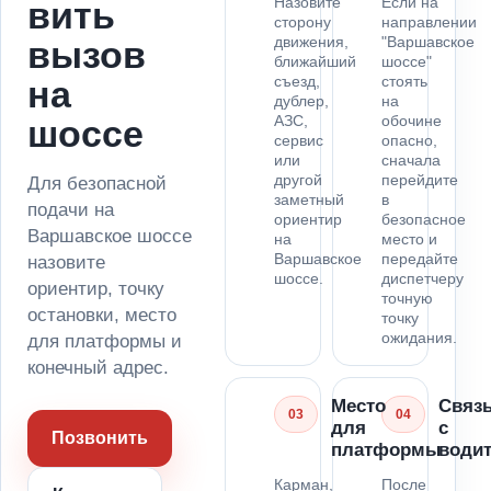
Назовите
Если на
вить
сторону
направлении
движения,
"Варшавское
вызов
ближайший
шоссе"
съезд,
стоять
на
дублер,
на
АЗС,
обочине
шоссе
сервис
опасно,
или
сначала
другой
перейдите
Для безопасной
заметный
в
подачи на
ориентир
безопасное
Варшавское шоссе
на
место и
Варшавское
передайте
назовите
шоссе.
диспетчеру
ориентир, точку
точную
остановки, место
точку
ожидания.
для платформы и
конечный адрес.
Место
Связ
03
04
для
с
Позвонить
платформы
води
Карман,
После