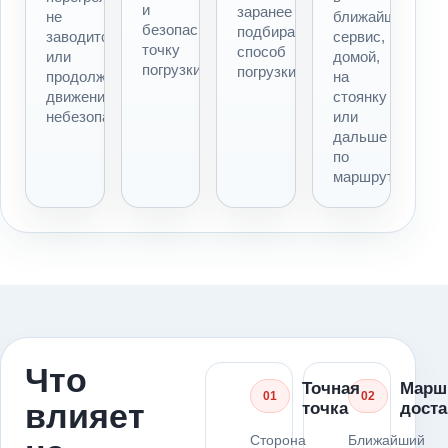
и
заранее
не
ближайший
безопасную
подбираем
заводится
сервис,
точку
способ
или
домой,
погрузки.
погрузки.
продолжать
на
движение
стоянку
небезопасно.
или
дальше
по
маршруту.
Что
Точная
Марш
01
02
влияет
точка
доста
Сторона
Ближайший