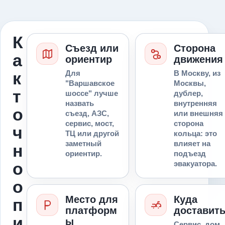
К
Съезд или
Сторона
а
ориентир
движения
к
Для
В Москву, из
"Варшавское
Москвы,
т
шоссе" лучше
дублер,
назвать
внутренняя
о
съезд, АЗС,
или внешняя
сервис, мост,
сторона
ч
ТЦ или другой
кольца: это
заметный
влияет на
н
ориентир.
подъезд
о
эвакуатора.
о
Место для
Куда
п
платформ
доставит
и
ы
Сервис, дом,