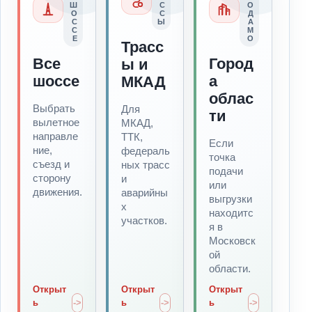
Ш
С
О
О
С
Д
С
Ы
А
С
М
Е
О
Трасс
Все
Город
ы и
шоссе
а
МКАД
облас
Выбрать
Для
ти
вылетное
МКАД,
направле
ТТК,
Если
ние,
федераль
точка
съезд и
ных трасс
подачи
сторону
и
или
движения.
аварийны
выгрузки
х
находитс
участков.
я в
Московск
ой
области.
Открыт
Открыт
Открыт
ь
ь
ь