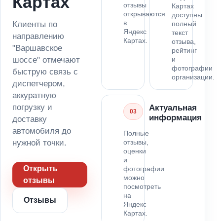
Картах
отзывы
Картах
открываются
доступны
в
Клиенты по
полный
Яндекс
текст
направлению
Картах.
отзыва,
"Варшавское
рейтинг
шоссе" отмечают
и
фотографии
быструю связь с
организации.
диспетчером,
аккуратную
погрузку и
Актуальная
03
информация
доставку
автомобиля до
Полные
нужной точки.
отзывы,
оценки
и
Открыть
фотографии
можно
отзывы
посмотреть
на
Отзывы
Яндекс
Картах.