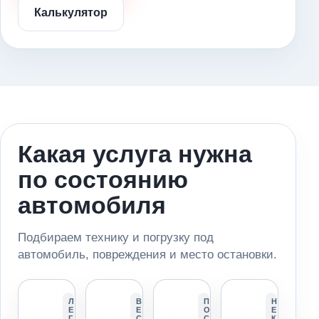
Калькулятор
Какая услуга нужна
по состоянию
автомобиля
Подбираем технику и погрузку под
автомобиль, повреждения и место остановки.
Л
В
П
Н
Е
Е
О
Е
Г
С
С
К