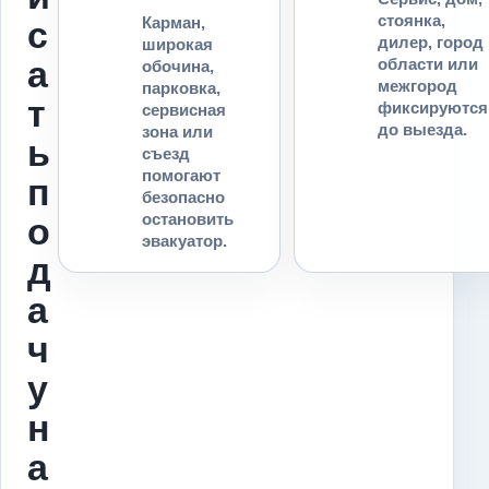
стоянка,
Карман,
с
дилер, город
широкая
а
области или
обочина,
межгород
парковка,
т
фиксируются
сервисная
до выезда.
зона или
ь
съезд
помогают
п
безопасно
остановить
о
эвакуатор.
д
а
ч
у
н
а