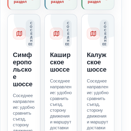
раздел
раздел
раздел
С
С
С
О
О
О
С
С
С
Е
Е
Е
Д
Д
Д
Н
Н
Н
ЕЕ
ЕЕ
ЕЕ
Симф
Кашир
Калуж
еропо
ское
ское
льско
шоссе
шоссе
е
Соседнее
Соседнее
шоссе
направлен
направлен
ие: удобно
ие: удобно
Соседнее
сравнить
сравнить
направлен
съезд,
съезд,
ие: удобно
сторону
сторону
сравнить
движения
движения
съезд,
и маршрут
и маршрут
сторону
доставки
доставки
движения