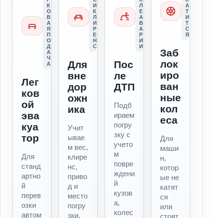
К
И
Л
А
О
К
Е
Т
В
Л
А
И
А
И
В
Т
Я
Р
А
С
П
Е
Р
Я
О
Н
И
Д
С
И
Заб
А
Ч
лок
Для
Пос
А
иро
вне
ле
Лег
ван
дор
ДТП
ков
ные
ожн
ой
Подб
кол
ика
эва
ираем
еса
погру
куа
Учит
зку с
тор
ывае
Для
учето
м вес,
маши
м
Для
клире
н,
повре
станд
нс,
котор
ждени
артно
приво
ые не
й
й
д и
катят
кузов
перев
место
ся
а,
озки
погру
или
колес
автом
зки.
стоят