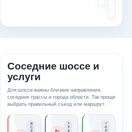
ос
оп
Соседние шоссе и
услуги
Для шоссе важны близкие направления,
соседние трассы и города области. Так проще
выбрать правильный съезд или маршрут.
В
Т
Г
С
Р
О
Е
А
Р