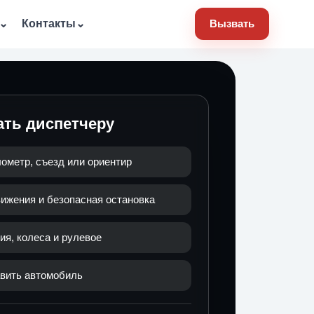
⌄
Контакты
⌄
Вызвать
ать диспетчеру
лометр, съезд или ориентир
ижения и безопасная остановка
я, колеса и рулевое
авить автомобиль