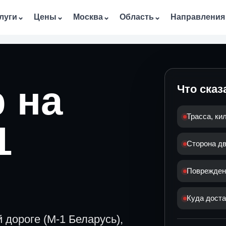
луги
⌄
Цены
⌄
Москва
⌄
Область
⌄
Направления
 на
Что сказ
Трасса, ки
1
Сторона дв
Повреждени
Куда дост
 дороге (М-1 Беларусь),