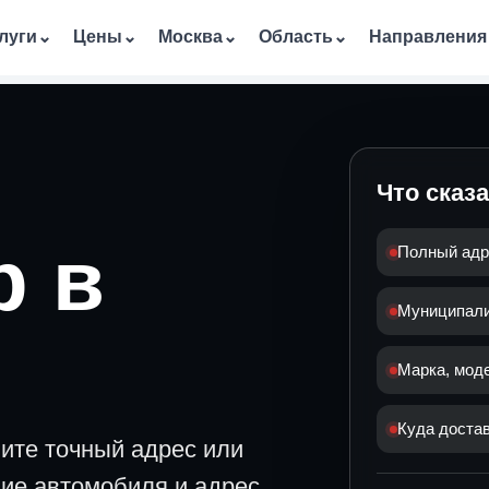
луги
⌄
Цены
⌄
Москва
⌄
Область
⌄
Направления
Что сказ
р в
Полный адр
Муниципалит
Марка, мод
Куда достав
вите точный адрес или
ние автомобиля и адрес