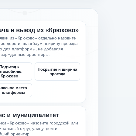
ача и выезд из «Крюково»
явки из «Крюково» отдельно назовите
ие дороги, шлагбаум, ширину проезда
то для платформы, не добавляя
твержденные ориентиры.
Подъезд к
Покрытие и ширина
втомобилю:
проезда
Крюково
опасное место
я платформы
ес и муниципалитет
чки «Крюково» назовите городской или
пальный округ, улицу, дом и
йший ориентир.