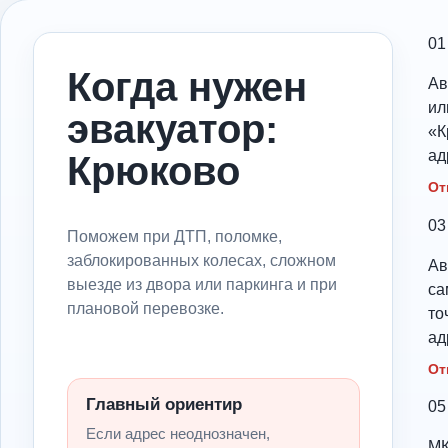
01
Когда нужен
Ав
ил
эвакуатор:
«К
ад
Крюково
От
03
Поможем при ДТП, поломке,
заблокированных колесах, сложном
Ав
выезде из двора или паркинга и при
са
плановой перевозке.
то
ад
От
Главный ориентир
05
Если адрес неоднозначен,
МК