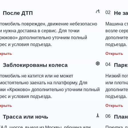
После ДТП
02
Не з
томобиль поврежден, движение небезопасно
Машина ст
и нужна доставка в сервис. Для точки
возле сер
рюково» дополнительно уточним полный
дополните
рес и условия подъезда.
подъезда.
крыть
Открыть
Заблокированы колеса
04
Парк
томобиль не катится или не может
Низкий пот
мостоятельно заехать на платформу. Для
или плотн
чки «Крюково» дополнительно уточним полный
дополните
рес и условия подъезда.
подъезда.
крыть
Открыть
Трасса или ночь
06
План
АД, шоссе, выезд из Москвы, обочина или
Покупка, п