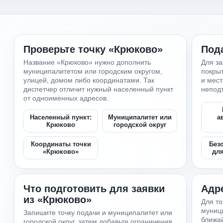
Проверьте точку «Крюково»
Под
Название «Крюково» нужно дополнить
Для за
муниципалитетом или городским округом,
покрыт
улицей, домом либо координатами. Так
и мес
диспетчер отличит нужный населенный пункт
непод
от одноименных адресов.
Населенный пункт:
Муниципалитет или
а
Крюково
городской округ
Координаты точки
Без
«Крюково»
дл
Что подготовить для заявки
Адр
из «Крюково»
Для то
муници
Запишите точку подачи и муниципалитет или
ближа
городской округ, затем добавьте ограничения