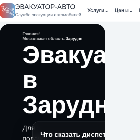
ЭВАКУАТОР-АВТО
Услуги
⌄
Цены
⌄
Служба эвакуации автомобилей
Главная
Московская область
Зарудня
Эвакуато
в
Зарудне
Для
Что сказать диспетчеру
подачи