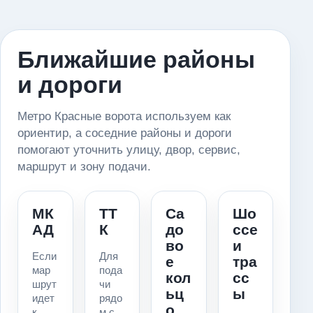
Ближайшие районы
и дороги
Метро Красные ворота используем как
ориентир, а соседние районы и дороги
помогают уточнить улицу, двор, сервис,
маршрут и зону подачи.
МК
ТТ
Са
Шо
АД
К
до
ссе
во
и
Если
Для
е
тра
мар
пода
кол
сс
шрут
чи
ьц
ы
идет
рядо
о
к
м с