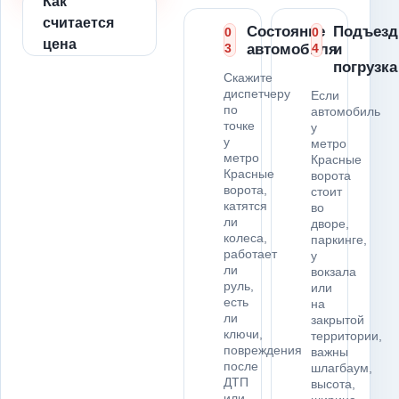
Как
считается
Состояние
Подъезд
0
0
цена
3
автомобиля
4
и
погрузка
Скажите
диспетчеру
Если
по
автомобиль
точке
у
у
метро
метро
Красные
Красные
ворота
ворота,
стоит
катятся
во
ли
дворе,
колеса,
паркинге,
работает
у
ли
вокзала
руль,
или
есть
на
ли
закрытой
ключи,
территории,
повреждения
важны
после
шлагбаум,
ДТП
высота,
или