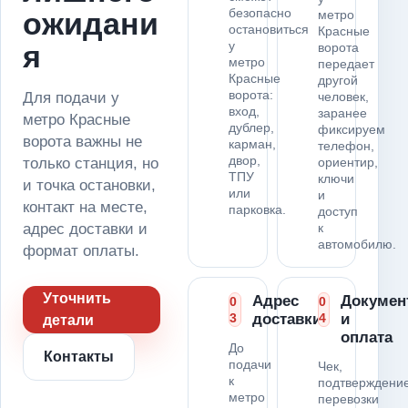
безопасно
ожидани
метро
остановиться
Красные
у
я
ворота
метро
передает
Красные
другой
ворота:
Для подачи у
человек,
вход,
заранее
метро Красные
дублер,
фиксируем
ворота важны не
карман,
телефон,
двор,
только станция, но
ориентир,
ТПУ
ключи
и точка остановки,
или
и
контакт на месте,
парковка.
доступ
адрес доставки и
к
автомобилю.
формат оплаты.
Уточнить
Адрес
Докумен
0
0
3
доставки
4
и
детали
оплата
До
Контакты
подачи
Чек,
к
подтверждени
метро
перевозки