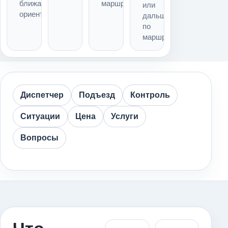
ближайший
маршрута
или
ориентир
дальше
по
маршруту
Диспетчер
Подъезд
Контроль
Ситуации
Цена
Услуги
Вопросы