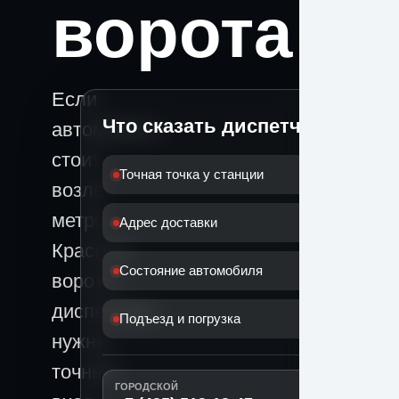
ворота
Если
Что сказать диспетчеру
автомобиль
стоит
Точная точка у станции
возле
метро
Адрес доставки
Красные
Состояние автомобиля
ворота,
диспетчеру
Подъезд и погрузка
нужны
точный
ГОРОДСКОЙ