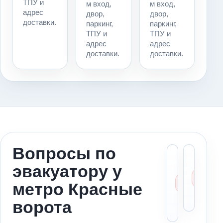
ТПУ и
м вход,
м вход,
адрес
двор,
двор,
доставки.
паркинг,
паркинг,
ТПУ и
ТПУ и
адрес
адрес
доставки.
доставки.
Вопросы по
Можн
Ст
эвакуатору у
вызва
ме
эваку
за
метро Красные
к мет
ад
Красн
по
ворота
ворот