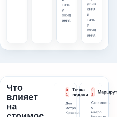
движ
точк
ения
у
и
ожид
точк
ания.
у
ожид
ания.
Что
Точка
0
0
Маршрут
влияет
1
подачи
2
Стоимость
Для
на
от
метро
метро
Красные
стоимос
Красные