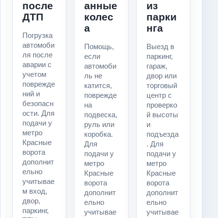
после
анные
из
ДТП
колес
парки
а
нга
Погрузка
автомоби
Помощь,
Выезд в
ля после
если
паркинг,
аварии с
автомоби
гараж,
учетом
ль не
двор или
поврежде
катится,
торговый
ний и
поврежде
центр с
безопасн
на
проверко
ости. Для
подвеска,
й высоты
подачи у
руль или
и
метро
коробка.
подъезда
Красные
Для
. Для
ворота
подачи у
подачи у
дополнит
метро
метро
ельно
Красные
Красные
учитывае
ворота
ворота
м вход,
дополнит
дополнит
двор,
ельно
ельно
паркинг,
учитывае
учитывае