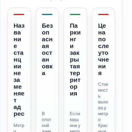
Наз
Без
Па
Це
ва
оп
рки
на
ни
асн
нг
по
е
ая
и
сле
ста
ост
зак
уто
нц
ан
ры
чне
ии
овк
тая
ни
не
а
тер
я
за
рит
Стои
ме
ор
мост
няе
ия
ь
т
вызо
ад
ва у
рес
В
Если
метр
плот
маш
о
Метр
ной
ина у
Крас
о
зоне
метр
ные