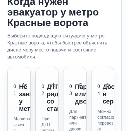
Когда нужен
эвакуатор у метро
Красные ворота
Выберите подходящую ситуацию у метро
Красные ворота, чтобы быстрее объяснить
диспетчеру место подачи и состояние
автомобиля.
Не
ДТП
Паркинг
Доставк
0
0
0
0
заводится
рядом
или
в
1
2
3
4
у
со
двор
сервис
метро
станцией
Для
Можно
паркинга
согласовать
Машина
При
или
перевозку
стоит
ДТП
двора
от
у
рядом