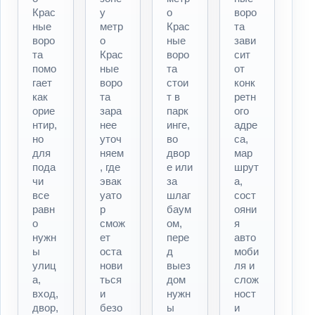
Крас
у
о
воро
ные
метр
Крас
та
воро
о
ные
зави
та
Крас
воро
сит
помо
ные
та
от
гает
воро
стои
конк
как
та
т в
ретн
орие
зара
парк
ого
нтир,
нее
инге,
адре
но
уточ
во
са,
для
няем
двор
мар
пода
, где
е или
шрут
чи
эвак
за
а,
все
уато
шлаг
сост
равн
р
баум
ояни
о
смож
ом,
я
нужн
ет
пере
авто
ы
оста
д
моби
улиц
нови
выез
ля и
а,
ться
дом
слож
вход,
и
нужн
ност
двор,
безо
ы
и