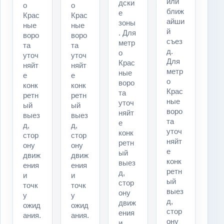
или
дски
о
о
ближ
е
Крас
Крас
айши
зоны
ные
ные
й
. Для
воро
воро
съез
метр
та
та
д.
о
уточ
уточ
Для
Крас
няйт
няйт
метр
ные
е
е
о
воро
конк
конк
Крас
та
ретн
ретн
ные
уточ
ый
ый
воро
няйт
выез
выез
та
е
д,
д,
уточ
конк
стор
стор
няйт
ретн
ону
ону
е
ый
движ
движ
конк
выез
ения
ения
ретн
д,
и
и
ый
стор
точк
точк
выез
ону
у
у
д,
движ
ожид
ожид
стор
ения
ания.
ания.
ону
и