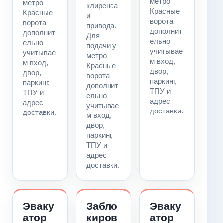
метро
метро
клиренса
Красные
Красные
и
ворота
ворота
привода.
дополнит
дополнит
Для
ельно
ельно
подачи у
учитывае
учитывае
метро
м вход,
м вход,
Красные
двор,
двор,
ворота
паркинг,
паркинг,
дополнит
ТПУ и
ТПУ и
ельно
адрес
адрес
учитывае
доставки.
доставки.
м вход,
двор,
паркинг,
ТПУ и
адрес
доставки.
Эваку
Забло
Эваку
атор
киров
атор