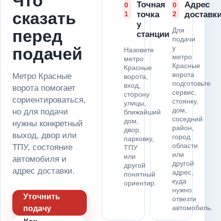
Что
Точная
Адрес
0
0
сказать
1
точка
2
доставк
у
Для
перед
станции
подачи
у
подачей
Назовите
метро
метро
Красные
Красные
ворота
Метро Красные
ворота,
подготовьте
вход,
ворота помогает
сервис,
сторону
сориентироваться,
стоянку,
улицы,
дом,
но для подачи
ближайший
соседний
дом,
нужны конкретный
район,
двор,
выход, двор или
город
парковку,
области
ТПУ, состояние
ТПУ
или
или
автомобиля и
другой
другой
адрес доставки.
адрес,
понятный
куда
ориентир.
нужно
Уточнить
отвезти
автомобиль.
подачу