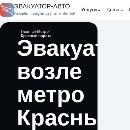
ЭВАКУАТОР-АВТО
Услуги
⌄
Цены
⌄
Служба эвакуации автомобилей
Главная
Метро
Красные ворота
Эвакуато
возле
метро
Красные