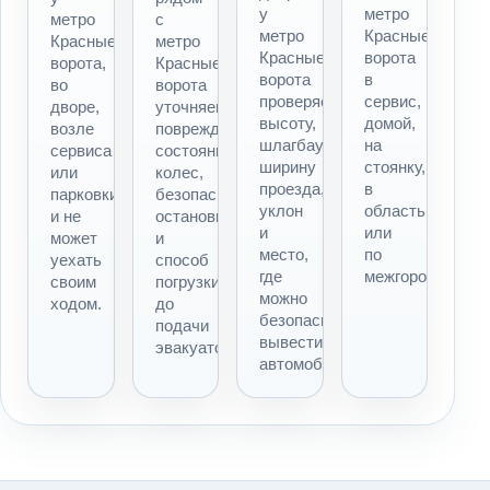
у
метро
метро
с
метро
Красные
Красные
метро
Красные
ворота
ворота,
Красные
ворота
в
во
ворота
проверяем
сервис,
дворе,
уточняем
высоту,
домой,
возле
повреждения,
шлагбаум,
на
сервиса
состояние
ширину
стоянку,
или
колес,
проезда,
в
парковки
безопасность
уклон
область
и не
остановки
и
или
может
и
место,
по
уехать
способ
где
межгороду.
своим
погрузки
можно
ходом.
до
безопасно
подачи
вывести
эвакуатора.
автомобиль.