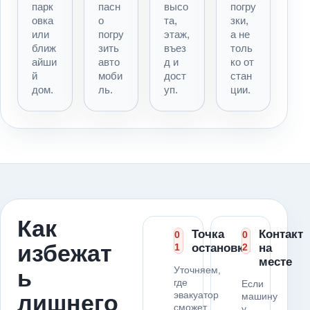
парк
пасн
высо
погру
овка
о
та,
зки,
или
погру
этаж,
а не
ближ
зить
въез
толь
айши
авто
д и
ко от
й
моби
дост
стан
дом.
ль.
уп.
ции.
Как
Точка
Контакт
0
0
избежат
1
остановки
2
на
месте
Уточняем,
ь
где
Если
эвакуатор
лишнего
машину
сможет
у