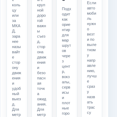
Если
коль
круп
авто
Подх
цу
ной
моби
одит
или
доро
ль
как
за
гой
нужн
орие
МКА
важн
о
нтир
Д,
ы
везт
для
зара
съез
и по
мар
нее
д,
выле
шрут
назы
стор
тном
ов
вайт
она
у
чере
е
движ
напр
з
стор
ения
авле
цент
ону
и
нию,
р,
движ
безо
лучш
вокз
ения
пасн
е
алы,
и
ая
сраз
серв
удоб
точк
у
исы
ный
а
назв
и
выез
ожид
ать
плот
д.
ания.
трас
ные
Для
Для
су
горо
метр
метр