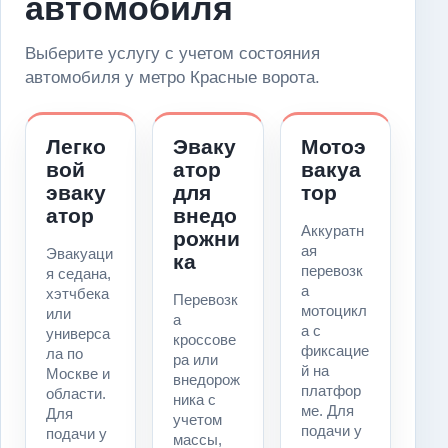
автомобиля
Выберите услугу с учетом состояния
автомобиля у метро Красные ворота.
Легко
Эваку
Мотоэ
вой
атор
вакуа
эваку
для
тор
атор
внедо
Аккуратн
рожни
ая
Эвакуаци
ка
перевозк
я седана,
а
хэтчбека
Перевозк
мотоцикл
или
а
а с
универса
кроссове
фиксацие
ла по
ра или
й на
Москве и
внедорож
платфор
области.
ника с
ме. Для
Для
учетом
подачи у
подачи у
массы,