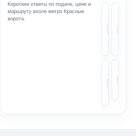
Короткие ответы по подаче, цене и
Сколь
Мо
маршруту возле метро Красные
стоит
за
ворота.
эваку
ма
возле
из
метро
па
Красн
ря
ворот
ме
Можн
Чт
отвез
ск
автом
ди
в
пе
Моско
по
облас