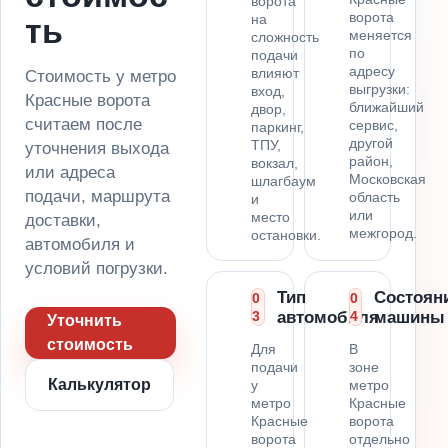
ворота
ворота
на
ть
меняется
сложность
по
подачи
адресу
влияют
Стоимость у метро
выгрузки:
вход,
Красные ворота
ближайший
двор,
считаем после
сервис,
паркинг,
другой
ТПУ,
уточнения выхода
район,
вокзал,
или адреса
Московская
шлагбаум
подачи, маршрута
область
и
или
место
доставки,
межгород.
остановки.
автомобиля и
условий погрузки.
Тип
Состоян
0
0
3
автомобиля
4
машины
Уточнить
стоимость
Для
В
подачи
зоне
Калькулятор
у
метро
метро
Красные
Красные
ворота
ворота
отдельно