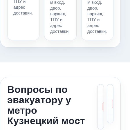
ТПУ и
м вход,
м вход,
адрес
двор,
двор,
доставки.
паркинг,
паркинг,
ТПУ и
ТПУ и
адрес
адрес
доставки.
доставки.
Вопросы по
Можн
Ст
эвакуатору у
вызва
ме
эваку
за
метро
к мет
ад
Кузне
по
Кузнецкий мост
мост?