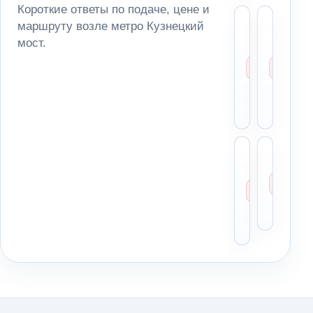
Короткие ответы по подаче, цене и
Сколь
Мо
маршруту возле метро Кузнецкий
стоит
за
мост.
эваку
ма
возле
из
метро
па
Кузне
ря
мост?
ме
Можн
Чт
отвез
ск
автом
ди
в
пе
Моско
по
облас