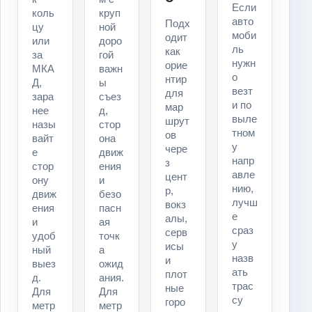
Если
коль
круп
авто
Подх
цу
ной
моби
одит
или
доро
ль
как
за
гой
нужн
орие
МКА
важн
о
нтир
Д,
ы
везт
для
зара
съез
и по
мар
нее
д,
выле
шрут
назы
стор
тном
ов
вайт
она
у
чере
е
движ
напр
з
стор
ения
авле
цент
ону
и
нию,
р,
движ
безо
лучш
вокз
ения
пасн
е
алы,
и
ая
сраз
серв
удоб
точк
у
исы
ный
а
назв
и
выез
ожид
ать
плот
д.
ания.
трас
ные
Для
Для
су
горо
метр
метр