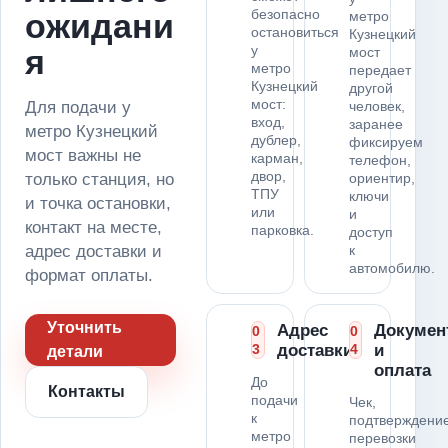
безопасно
ожидани
метро
остановиться
Кузнецкий
у
я
мост
метро
передает
Кузнецкий
другой
мост:
Для подачи у
человек,
вход,
заранее
метро Кузнецкий
дублер,
фиксируем
мост важны не
карман,
телефон,
двор,
только станция, но
ориентир,
ТПУ
ключи
и точка остановки,
или
и
контакт на месте,
парковка.
доступ
адрес доставки и
к
автомобилю.
формат оплаты.
Уточнить
Адрес
Докумен
0
0
3
доставки
4
и
детали
оплата
До
Контакты
подачи
Чек,
к
подтверждени
метро
перевозки