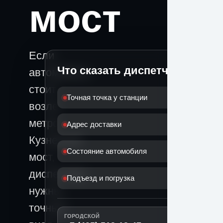
мост
Если
Что сказать диспетчеру
автомобиль
стоит
Точная точка у станции
возле
метро
Адрес доставки
Кузнецкий
Состояние автомобиля
мост,
диспетчеру
Подъезд и погрузка
нужны
точный
ГОРОДСКОЙ