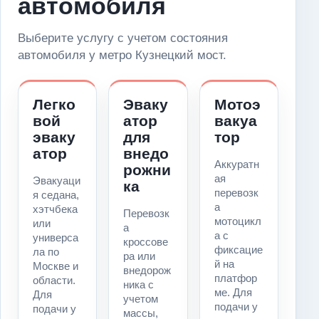
автомобиля
Выберите услугу с учетом состояния
автомобиля у метро Кузнецкий мост.
Легко
Эваку
Мотоэ
вой
атор
вакуа
эваку
для
тор
атор
внедо
Аккуратн
рожни
ая
Эвакуаци
ка
перевозк
я седана,
а
хэтчбека
Перевозк
мотоцикл
или
а
а с
универса
кроссове
фиксацие
ла по
ра или
й на
Москве и
внедорож
платфор
области.
ника с
ме. Для
Для
учетом
подачи у
подачи у
массы,