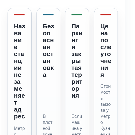
Наз
Без
Па
Це
ва
оп
рки
на
ни
асн
нг
по
е
ая
и
сле
ста
ост
зак
уто
нц
ан
ры
чне
ии
овк
тая
ни
не
а
тер
я
за
рит
Стои
ме
ор
мост
няе
ия
ь
т
вызо
ад
ва у
рес
В
Если
метр
плот
маш
о
Метр
ной
ина у
Кузн
о
зоне
метр
ецки