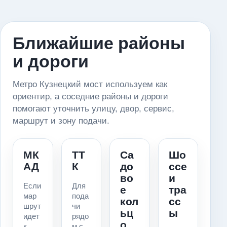
Ближайшие районы
и дороги
Метро Кузнецкий мост используем как
ориентир, а соседние районы и дороги
помогают уточнить улицу, двор, сервис,
маршрут и зону подачи.
МК
ТТ
Са
Шо
АД
К
до
ссе
во
и
Если
Для
е
тра
мар
пода
кол
сс
шрут
чи
ьц
ы
идет
рядо
о
к
м с