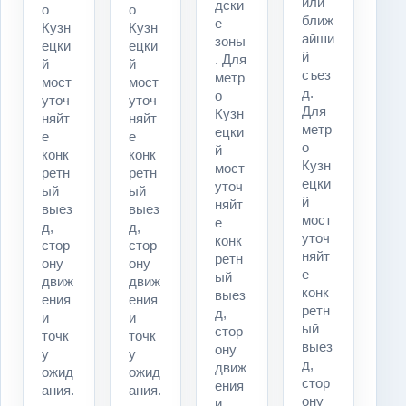
или
дски
о
о
ближ
е
Кузн
Кузн
айши
зоны
ецки
ецки
й
. Для
й
й
съез
метр
мост
мост
д.
о
уточ
уточ
Для
Кузн
няйт
няйт
метр
ецки
е
е
о
й
конк
конк
Кузн
мост
ретн
ретн
ецки
уточ
ый
ый
й
няйт
выез
выез
мост
е
д,
д,
уточ
конк
стор
стор
няйт
ретн
ону
ону
е
ый
движ
движ
конк
выез
ения
ения
ретн
д,
и
и
ый
стор
точк
точк
выез
ону
у
у
д,
движ
ожид
ожид
стор
ения
ания.
ания.
ону
и