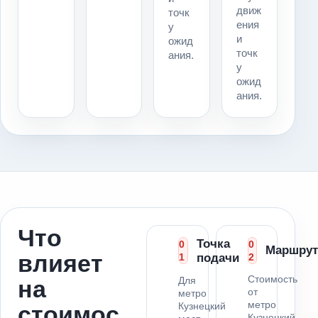
движ
точк
ения
у
и
ожид
точк
ания.
у
ожид
ания.
Что
Точка
0
0
Маршрут
влияет
1
подачи
2
Стоимость
Для
на
от
метро
метро
Кузнецкий
стоимос
Кузнецкий