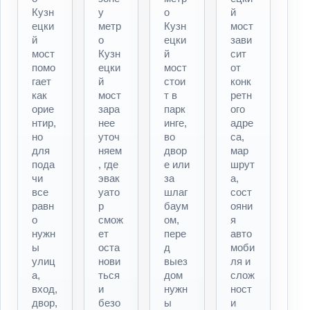
Кузн
у
о
й
ецки
метр
Кузн
мост
й
о
ецки
зави
мост
Кузн
й
сит
помо
ецки
мост
от
гает
й
стои
конк
как
мост
т в
ретн
орие
зара
парк
ого
нтир,
нее
инге,
адре
но
уточ
во
са,
для
няем
двор
мар
пода
, где
е или
шрут
чи
эвак
за
а,
все
уато
шлаг
сост
равн
р
баум
ояни
о
смож
ом,
я
нужн
ет
пере
авто
ы
оста
д
моби
улиц
нови
выез
ля и
а,
ться
дом
слож
вход,
и
нужн
ност
двор,
безо
ы
и