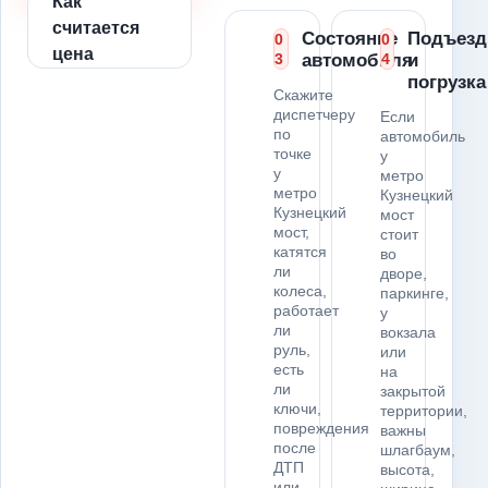
Как
считается
Состояние
Подъезд
0
0
цена
3
автомобиля
4
и
погрузка
Скажите
диспетчеру
Если
по
автомобиль
точке
у
у
метро
метро
Кузнецкий
Кузнецкий
мост
мост,
стоит
катятся
во
ли
дворе,
колеса,
паркинге,
работает
у
ли
вокзала
руль,
или
есть
на
ли
закрытой
ключи,
территории,
повреждения
важны
после
шлагбаум,
ДТП
высота,
или