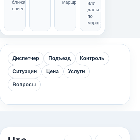
ближайший
маршрута
или
ориентир
дальше
по
маршруту
Диспетчер
Подъезд
Контроль
Ситуации
Цена
Услуги
Вопросы