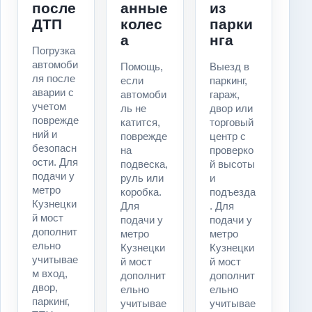
после
анные
из
ДТП
колес
парки
а
нга
Погрузка
автомоби
Помощь,
Выезд в
ля после
если
паркинг,
аварии с
автомоби
гараж,
учетом
ль не
двор или
поврежде
катится,
торговый
ний и
поврежде
центр с
безопасн
на
проверко
ости. Для
подвеска,
й высоты
подачи у
руль или
и
метро
коробка.
подъезда
Кузнецки
Для
. Для
й мост
подачи у
подачи у
дополнит
метро
метро
ельно
Кузнецки
Кузнецки
учитывае
й мост
й мост
м вход,
дополнит
дополнит
двор,
ельно
ельно
паркинг,
учитывае
учитывае