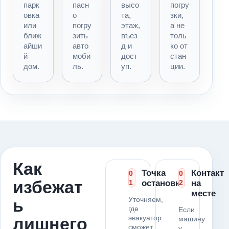
парк
пасн
высо
погру
овка
о
та,
зки,
или
погру
этаж,
а не
ближ
зить
въез
толь
айши
авто
д и
ко от
й
моби
дост
стан
дом.
ль.
уп.
ции.
Как
Точка
Контакт
0
0
избежат
1
остановки
2
на
месте
Уточняем,
ь
где
Если
эвакуатор
лишнего
машину
сможет
у