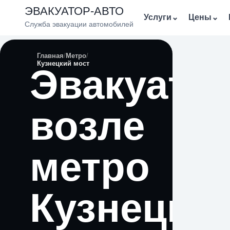
ЭВАКУАТОР-АВТО
Услуги
⌄
Цены
⌄
Служба эвакуации автомобилей
Главная
Метро
Кузнецкий мост
Эвакуато
возле
метро
Кузнецки