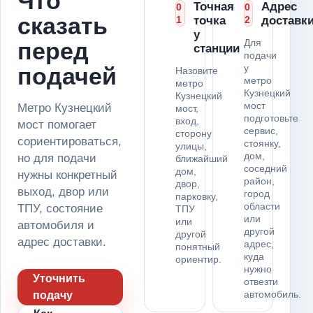
Что
Точная
Адрес
0
0
сказать
1
точка
2
доставк
у
Для
перед
станции
подачи
у
подачей
Назовите
метро
метро
Кузнецкий
Кузнецкий
мост
Метро Кузнецкий
мост,
подготовьте
вход,
мост помогает
сервис,
сторону
сориентироваться,
стоянку,
улицы,
дом,
но для подачи
ближайший
соседний
дом,
нужны конкретный
район,
двор,
выход, двор или
город
парковку,
области
ТПУ, состояние
ТПУ
или
или
автомобиля и
другой
другой
адрес доставки.
адрес,
понятный
куда
ориентир.
нужно
Уточнить
отвезти
автомобиль.
подачу