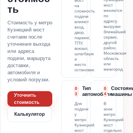
мост
мост
на
ть
меняется
сложность
по
подачи
адресу
влияют
Стоимость у метро
выгрузки:
вход,
Кузнецкий мост
ближайший
двор,
считаем после
сервис,
паркинг,
другой
ТПУ,
уточнения выхода
район,
вокзал,
или адреса
Московская
шлагбаум
подачи, маршрута
область
и
или
место
доставки,
межгород.
остановки.
автомобиля и
условий погрузки.
Тип
Состоян
0
0
3
автомобиля
4
машины
Уточнить
стоимость
Для
В
подачи
зоне
Калькулятор
у
метро
метро
Кузнецкий
Кузнецкий
мост
мост
отдельно