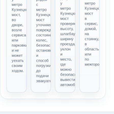
у
метро
метро
с
метро
Кузнецкий
Кузнецкий
метро
Кузнецкий
мост
мост,
Кузнецкий
мост
в
во
мост
проверяем
сервис,
дворе,
уточняем
высоту,
домой,
возле
повреждения,
шлагбаум,
на
сервиса
состояние
ширину
стоянку,
или
колес,
проезда,
в
парковки
безопасность
уклон
область
и не
остановки
и
или
может
и
место,
по
уехать
способ
где
межгороду.
своим
погрузки
можно
ходом.
до
безопасно
подачи
вывести
эвакуатора.
автомобиль.