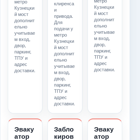
метро
метро
клиренса
Кузнецки
Кузнецки
и
й мост
й мост
привода.
дополнит
дополнит
Для
ельно
ельно
подачи у
учитывае
учитывае
метро
м вход,
м вход,
Кузнецки
двор,
двор,
й мост
паркинг,
паркинг,
дополнит
ТПУ и
ТПУ и
ельно
адрес
адрес
учитывае
доставки.
доставки.
м вход,
двор,
паркинг,
ТПУ и
адрес
доставки.
Эваку
Забло
Эваку
атор
киров
атор