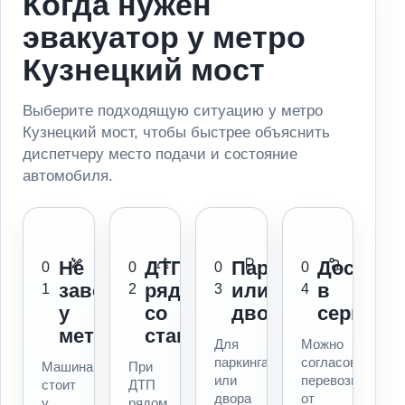
Когда нужен
эвакуатор у метро
Кузнецкий мост
Выберите подходящую ситуацию у метро
Кузнецкий мост, чтобы быстрее объяснить
диспетчеру место подачи и состояние
автомобиля.
Не
ДТП
Паркинг
Доставк
0
0
0
0
заводится
рядом
или
в
1
2
3
4
у
со
двор
сервис
метро
станцией
Для
Можно
паркинга
согласовать
Машина
При
или
перевозку
стоит
ДТП
двора
от
у
рядом