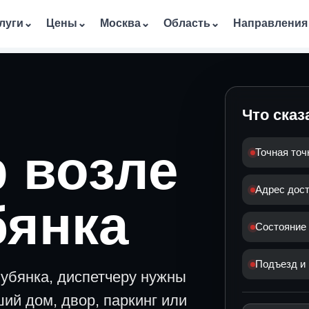
луги
⌄
Цены
⌄
Москва
⌄
Область
⌄
Направления
Что сказ
 возле
Точная точ
Адрес дос
бянка
Состояние
Подъезд и 
Лубянка, диспетчеру нужны
ий дом, двор, паркинг или