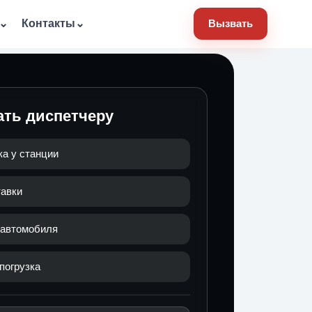
⌄
Контакты
⌄
Вызвать
ать диспетчеру
ка у станции
тавки
 автомобиля
погрузка