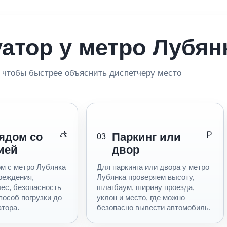
уатор у метро Лубян
 чтобы быстрее объяснить диспетчеру место
ядом со
Паркинг или
03
ией
двор
м с метро Лубянка
Для паркинга или двора у метро
реждения,
Лубянка проверяем высоту,
лес, безопасность
шлагбаум, ширину проезда,
пособ погрузки до
уклон и место, где можно
атора.
безопасно вывести автомобиль.