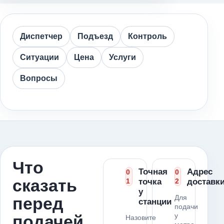
Диспетчер
Подъезд
Контроль
Ситуации
Цена
Услуги
Вопросы
Что
Точная
Адрес
0
0
сказать
1
точка
2
доставк
у
Для
перед
станции
подачи
у
подачей
Назовите