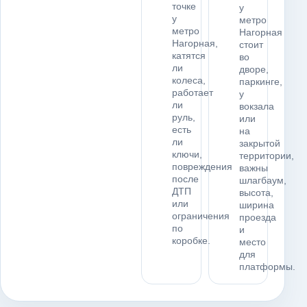
точке
у
у
метро
метро
Нагорная
Нагорная,
стоит
катятся
во
ли
дворе,
колеса,
паркинге,
работает
у
ли
вокзала
руль,
или
есть
на
ли
закрытой
ключи,
территории,
повреждения
важны
после
шлагбаум,
ДТП
высота,
или
ширина
ограничения
проезда
по
и
коробке.
место
для
платформы.