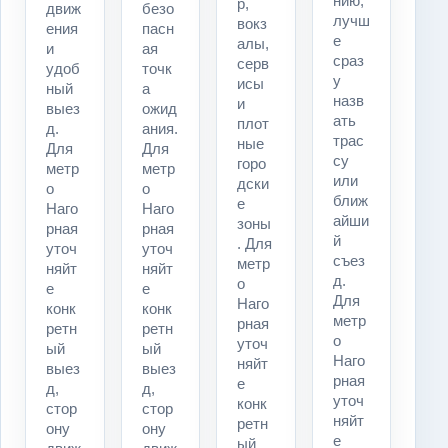
нию,
р,
движ
безо
лучш
вокз
ения
пасн
е
алы,
и
ая
сраз
серв
удоб
точк
у
исы
ный
а
назв
и
выез
ожид
ать
плот
д.
ания.
трас
ные
Для
Для
су
горо
метр
метр
или
дски
о
о
ближ
е
Наго
Наго
айши
зоны
рная
рная
й
. Для
уточ
уточ
съез
метр
няйт
няйт
д.
о
е
е
Для
Наго
конк
конк
метр
рная
ретн
ретн
о
уточ
ый
ый
Наго
няйт
выез
выез
рная
е
д,
д,
уточ
конк
стор
стор
няйт
ретн
ону
ону
е
ый