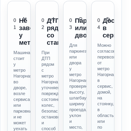
Не
ДТП
Паркинг
Доставк
0
0
0
0
заводится
рядом
или
в
1
2
3
4
у
со
двор
сервис
метро
станцией
Для
Можно
паркинга
согласовать
Машина
При
или
перевозку
стоит
ДТП
двора
от
у
рядом
у
метро
метро
с
метро
Нагорная
Нагорная,
метро
Нагорная
в
во
Нагорная
проверяем
сервис,
дворе,
уточняем
высоту,
домой,
возле
повреждения,
шлагбаум,
на
сервиса
состояние
ширину
стоянку,
или
колес,
проезда,
в
парковки
безопасность
уклон
область
и не
остановки
и
или
может
и
место,
по
уехать
способ