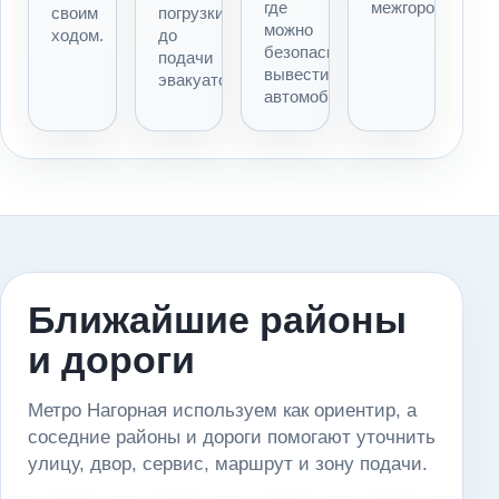
где
межгороду.
своим
погрузки
можно
ходом.
до
безопасно
подачи
вывести
эвакуатора.
автомобиль.
Ближайшие районы
и дороги
Метро Нагорная используем как ориентир, а
соседние районы и дороги помогают уточнить
улицу, двор, сервис, маршрут и зону подачи.