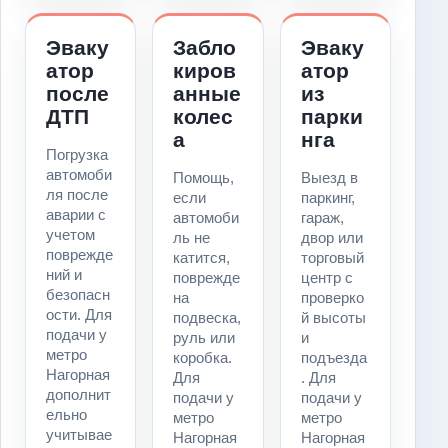
Эваку
Забло
Эваку
атор
киров
атор
после
анные
из
ДТП
колес
парки
а
нга
Погрузка
автомоби
Помощь,
Выезд в
ля после
если
паркинг,
аварии с
автомоби
гараж,
учетом
ль не
двор или
поврежде
катится,
торговый
ний и
поврежде
центр с
безопасн
на
проверко
ости. Для
подвеска,
й высоты
подачи у
руль или
и
метро
коробка.
подъезда
Нагорная
Для
. Для
дополнит
подачи у
подачи у
ельно
метро
метро
учитывае
Нагорная
Нагорная