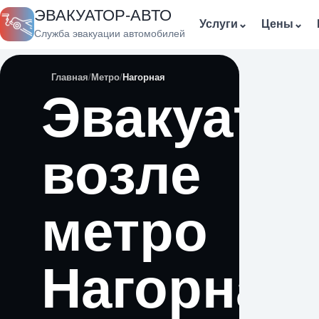
ЭВАКУАТОР-АВТО
Услуги
⌄
Цены
⌄
Служба эвакуации автомобилей
Главная
Метро
Нагорная
Эвакуато
возле
метро
Нагорная