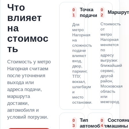
Что
Точка
0
0
Маршрут
влияет
1
подачи
2
Стоимость
Для
на
от
метро
метро
Нагорная
стоимос
Нагорная
на
меняется
сложность
ть
по
подачи
адресу
влияют
выгрузки:
вход,
Стоимость у метро
ближайший
двор,
Нагорная считаем
сервис,
паркинг,
после уточнения
другой
ТПУ,
район,
вокзал,
выхода или
Московская
шлагбаум
адреса подачи,
область
и
маршрута
или
место
межгород.
остановки.
доставки,
автомобиля и
условий погрузки.
Тип
Состоян
0
0
3
автомобиля
4
машины