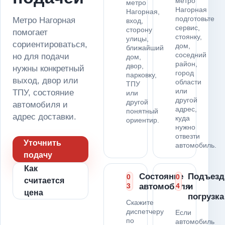
метро
метро
Нагорная
Нагорная,
подготовьте
Метро Нагорная
вход,
сервис,
сторону
помогает
стоянку,
улицы,
сориентироваться,
дом,
ближайший
соседний
но для подачи
дом,
район,
двор,
нужны конкретный
город
парковку,
выход, двор или
области
ТПУ
или
ТПУ, состояние
или
другой
другой
автомобиля и
адрес,
понятный
адрес доставки.
куда
ориентир.
нужно
отвезти
Уточнить
автомобиль.
подачу
Как
Состояние
Подъезд
0
0
считается
3
автомобиля
4
и
цена
погрузка
Скажите
диспетчеру
Если
по
автомобиль