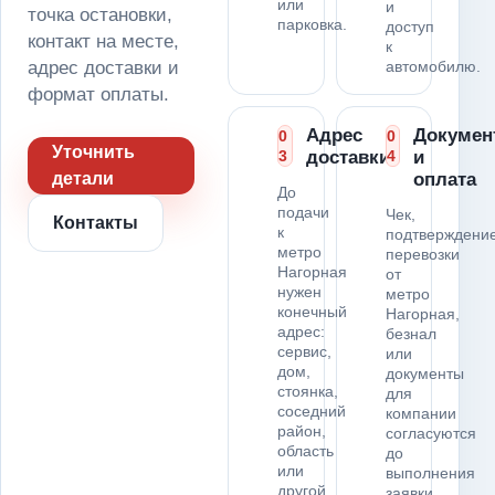
или
и
точка остановки,
парковка.
доступ
контакт на месте,
к
адрес доставки и
автомобилю.
формат оплаты.
Адрес
Докумен
0
0
Уточнить
3
доставки
4
и
детали
оплата
До
подачи
Чек,
Контакты
к
подтверждени
метро
перевозки
Нагорная
от
нужен
метро
конечный
Нагорная,
адрес:
безнал
сервис,
или
дом,
документы
стоянка,
для
соседний
компании
район,
согласуются
область
до
или
выполнения
другой
заявки.