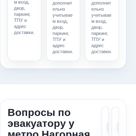
м вход,
дополнит
дополнит
двор,
ельно
ельно
паркинг,
учитывае
учитывае
ТПУ и
м вход,
м вход,
адрес
двор,
двор,
доставки.
паркинг,
паркинг,
ТПУ и
ТПУ и
адрес
адрес
доставки.
доставки.
Вопросы по
Можн
Ст
эвакуатору у
вызва
ме
эваку
за
метро Нагорная
к мет
ад