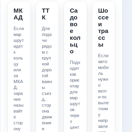
МК
ТТ
Са
Шо
АД
К
до
ссе
во
и
Если
Для
е
тра
мар
пода
кол
сс
шрут
чи
ьц
ы
идет
рядо
о
к
м с
Если
коль
круп
авто
Подх
цу
ной
моби
одит
или
доро
ль
как
за
гой
нужн
орие
МКА
важн
о
нтир
Д,
ы
везт
для
зара
съез
и по
мар
нее
д,
выле
шрут
назы
стор
тном
ов
вайт
она
у
чере
е
движ
напр
з
стор
ения
авле
цент
ону
и