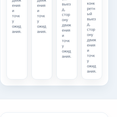
движ
движ
конк
выез
ения
ения
ретн
д,
и
и
ый
стор
точк
точк
выез
ону
у
у
д,
движ
ожид
ожид
стор
ения
ания.
ания.
ону
и
движ
точк
ения
у
и
ожид
точк
ания.
у
ожид
ания.