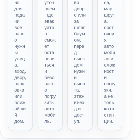
но
уточ
во
са,
для
няем
двор
мар
пода
, где
е или
шрут
чи
эвак
за
а,
все
уато
шлаг
сост
равн
р
баум
ояни
о
смож
ом,
я
нужн
ет
пере
авто
ы
оста
д
моби
улиц
нови
выез
ля и
а,
ться
дом
слож
вход,
и
нужн
ност
двор,
безо
ы
и
парк
пасн
высо
погру
овка
о
та,
зки,
или
погру
этаж,
а не
ближ
зить
въез
толь
айши
авто
д и
ко от
й
моби
дост
стан
дом.
ль.
уп.
ции.