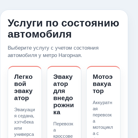
Услуги по состоянию
автомобиля
Выберите услугу с учетом состояния
автомобиля у метро Нагорная.
Легко
Эваку
Мотоэ
вой
атор
вакуа
эваку
для
тор
атор
внедо
Аккуратн
рожни
ая
Эвакуаци
ка
перевозк
я седана,
а
хэтчбека
Перевозк
мотоцикл
или
а
а с
универса
кроссове