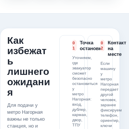
Как
Точка
Контакт
0
0
избежат
1
остановки
2
на
месте
Уточняем,
ь
где
Если
эвакуатор
лишнего
машину
сможет
у
безопасно
ожидани
метро
остановиться
Нагорная
у
я
передает
метро
другой
Нагорная:
человек,
вход,
Для подачи у
заранее
дублер,
фиксируем
метро Нагорная
карман,
телефон,
важны не только
двор,
ориентир,
ТПУ
станция, но и
ключи