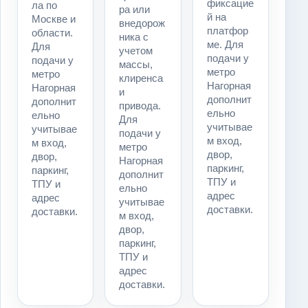
фиксацие
ла по
ра или
й на
Москве и
внедорож
платфор
области.
ника с
ме. Для
Для
учетом
подачи у
подачи у
массы,
метро
метро
клиренса
Нагорная
Нагорная
и
дополнит
дополнит
привода.
ельно
ельно
Для
учитывае
учитывае
подачи у
м вход,
м вход,
метро
двор,
двор,
Нагорная
паркинг,
паркинг,
дополнит
ТПУ и
ТПУ и
ельно
адрес
адрес
учитывае
доставки.
доставки.
м вход,
двор,
паркинг,
ТПУ и
адрес
доставки.