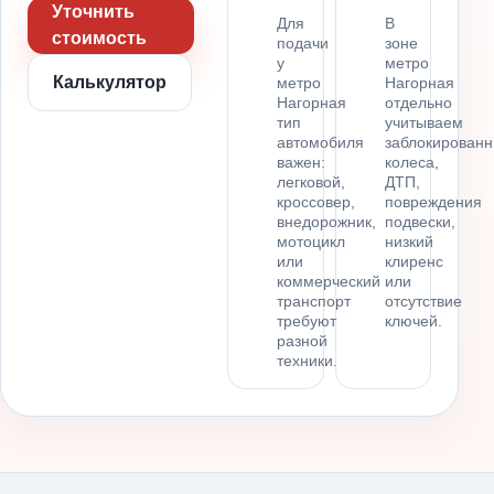
Уточнить
Для
В
стоимость
подачи
зоне
у
метро
Калькулятор
метро
Нагорная
Нагорная
отдельно
тип
учитываем
автомобиля
заблокирован
важен:
колеса,
легковой,
ДТП,
кроссовер,
повреждения
внедорожник,
подвески,
мотоцикл
низкий
или
клиренс
коммерческий
или
транспорт
отсутствие
требуют
ключей.
разной
техники.