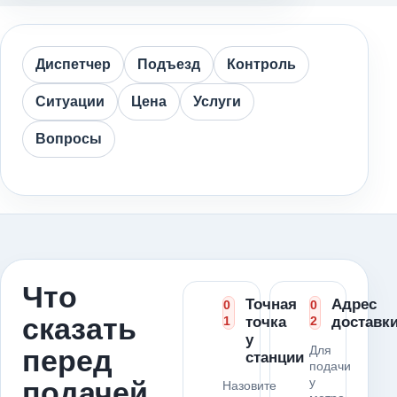
Диспетчер
Подъезд
Контроль
Ситуации
Цена
Услуги
Вопросы
Что
Точная
Адрес
0
0
сказать
1
точка
2
доставк
у
Для
перед
станции
подачи
у
подачей
Назовите