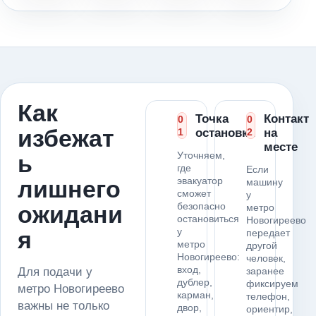
Как
Точка
Контакт
0
0
избежат
1
остановки
2
на
месте
Уточняем,
ь
где
Если
эвакуатор
лишнего
машину
сможет
у
безопасно
ожидани
метро
остановиться
Новогиреево
у
я
передает
метро
другой
Новогиреево:
человек,
вход,
Для подачи у
заранее
дублер,
фиксируем
метро Новогиреево
карман,
телефон,
важны не только
двор,
ориентир,