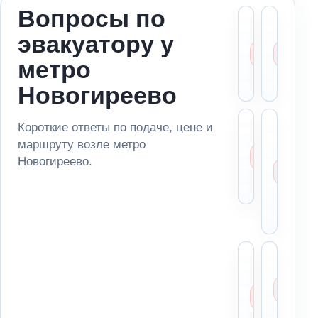
Вопросы по
Можн
Ст
эвакуатору у
вызва
ме
эвакуа
за
метро
метро
ад
Новог
по
Новогиреево
Сколь
Мо
Короткие ответы по подаче, цене и
стоит
за
маршруту возле метро
эваку
ма
Новогиреево.
возле
из
Новог
па
ря
ме
Можн
Чт
отвез
ск
автом
ди
в
пе