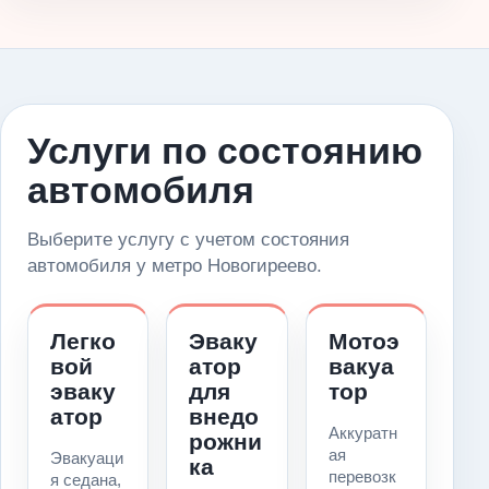
Услуги по состоянию
автомобиля
Выберите услугу с учетом состояния
автомобиля у метро Новогиреево.
Легко
Эваку
Мотоэ
вой
атор
вакуа
эваку
для
тор
атор
внедо
Аккуратн
рожни
ая
Эвакуаци
ка
перевозк
я седана,