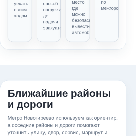
место,
по
уехать
способ
где
межгороду.
своим
погрузки
можно
ходом.
до
безопасно
подачи
вывести
эвакуатора.
автомобиль.
Ближайшие районы
и дороги
Метро Новогиреево используем как ориентир,
а соседние районы и дороги помогают
уточнить улицу, двор, сервис, маршрут и