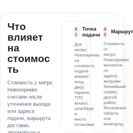
Что
Точка
0
0
Маршрут
влияет
1
подачи
2
Стоимость
Для
на
от
метро
метро
Новогиреево
стоимос
Новогиреево
на
меняется
сложность
ть
по
подачи
адресу
влияют
выгрузки:
вход,
Стоимость у метро
ближайший
двор,
Новогиреево
сервис,
паркинг,
считаем после
другой
ТПУ,
район,
вокзал,
уточнения выхода
Московская
шлагбаум
или адреса
область
и
подачи, маршрута
или
место
межгород.
остановки.
доставки,
автомобиля и