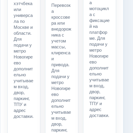
а
хэтчбека
Перевозк
мотоцикл
или
а
а с
универса
кроссове
фиксацие
ла по
ра или
й на
Москве и
внедорож
платфор
области.
ника с
ме. Для
Для
учетом
подачи у
подачи у
массы,
метро
метро
клиренса
Новогире
Новогире
и
ево
ево
привода.
дополнит
дополнит
Для
ельно
ельно
подачи у
учитывае
учитывае
метро
м вход,
м вход,
Новогире
двор,
двор,
ево
паркинг,
паркинг,
дополнит
ТПУ и
ТПУ и
ельно
адрес
адрес
учитывае
доставки.
доставки.
м вход,
двор,
паркинг,