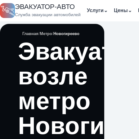
ЭВАКУАТОР-АВТО
Услуги
⌄
Цены
⌄
Служба эвакуации автомобилей
Главная
Метро
Новогиреево
Эвакуато
возле
метро
Новогире