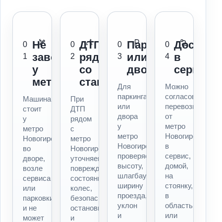
Не
ДТП
Паркинг
Доставк
0
0
0
0
заводится
рядом
или
в
1
2
3
4
у
со
двор
сервис
метро
станцией
Для
Можно
паркинга
согласовать
Машина
При
или
перевозку
стоит
ДТП
двора
от
у
рядом
у
метро
метро
с
метро
Новогиреево
Новогиреево,
метро
Новогиреево
в
во
Новогиреево
проверяем
сервис,
дворе,
уточняем
высоту,
домой,
возле
повреждения,
шлагбаум,
на
сервиса
состояние
ширину
стоянку,
или
колес,
проезда,
в
парковки
безопасность
уклон
область
и не
остановки
и
или
может
и