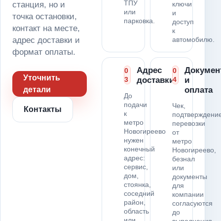
ТПУ
станция, но и
ключи
или
и
точка остановки,
парковка.
доступ
контакт на месте,
к
адрес доставки и
автомобилю.
формат оплаты.
Адрес
Докумен
0
0
Уточнить
3
доставки
4
и
детали
оплата
До
подачи
Чек,
Контакты
к
подтверждени
метро
перевозки
Новогиреево
от
нужен
метро
конечный
Новогиреево,
адрес:
безнал
сервис,
или
дом,
документы
стоянка,
для
соседний
компании
район,
согласуются
область
до
или