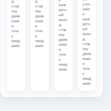
д,
д,
уточ
конк
стор
стор
няйт
ретн
ону
ону
е
ый
движ
движ
конк
выез
ения
ения
ретн
д,
и
и
ый
стор
точк
точк
выез
ону
у
у
д,
движ
ожид
ожид
стор
ения
ания.
ания.
ону
и
движ
точк
ения
у
и
ожид
точк
ания.
у
ожид
ания.