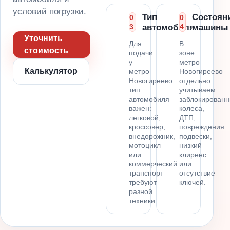
условий погрузки.
Тип
Состоян
0
0
3
автомобиля
4
машины
Уточнить
Для
В
стоимость
подачи
зоне
у
метро
Калькулятор
метро
Новогиреево
Новогиреево
отдельно
тип
учитываем
автомобиля
заблокирован
важен:
колеса,
легковой,
ДТП,
кроссовер,
повреждения
внедорожник,
подвески,
мотоцикл
низкий
или
клиренс
коммерческий
или
транспорт
отсутствие
требуют
ключей.
разной
техники.