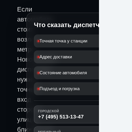
Если
автомобиль
Что сказать диспетчеру
стоит
возле
Точная точка у станции
метро
Адрес доставки
Новогиреево,
диспетчеру
Состояние автомобиля
нужны
точный
Подъезд и погрузка
вход,
сторона
ГОРОДСКОЙ
+7 (495) 513-13-47
улицы,
ближайший