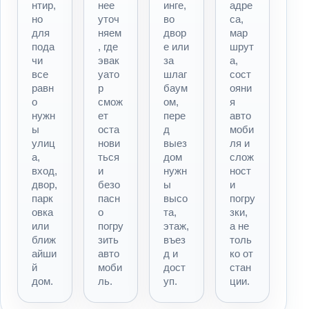
нтир,
нее
инге,
адре
но
уточ
во
са,
для
няем
двор
мар
пода
, где
е или
шрут
чи
эвак
за
а,
все
уато
шлаг
сост
равн
р
баум
ояни
о
смож
ом,
я
нужн
ет
пере
авто
ы
оста
д
моби
улиц
нови
выез
ля и
а,
ться
дом
слож
вход,
и
нужн
ност
двор,
безо
ы
и
парк
пасн
высо
погру
овка
о
та,
зки,
или
погру
этаж,
а не
ближ
зить
въез
толь
айши
авто
д и
ко от
й
моби
дост
стан
дом.
ль.
уп.
ции.