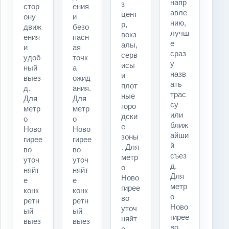
напр
з
стор
ения
авле
цент
ону
и
нию,
р,
движ
безо
лучш
вокз
ения
пасн
е
алы,
и
ая
сраз
серв
удоб
точк
у
исы
ный
а
назв
и
выез
ожид
ать
плот
д.
ания.
трас
ные
Для
Для
су
горо
метр
метр
или
дски
о
о
ближ
е
Ново
Ново
айши
зоны
гирее
гирее
й
. Для
во
во
съез
метр
уточ
уточ
д.
о
няйт
няйт
Для
Ново
е
е
метр
гирее
конк
конк
о
во
ретн
ретн
Ново
уточ
ый
ый
гирее
няйт
выез
выез
во
е