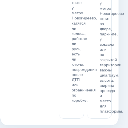
точке
у
у
метро
метро
Новогиреево
Новогиреево,
стоит
катятся
во
ли
дворе,
колеса,
паркинге,
работает
у
ли
вокзала
руль,
или
есть
на
ли
закрытой
ключи,
территории,
повреждения
важны
после
шлагбаум,
ДТП
высота,
или
ширина
ограничения
проезда
по
и
коробке.
место
для
платформы.