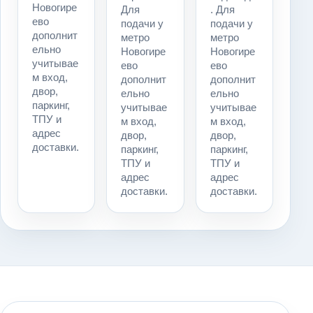
Новогире
Для
. Для
ево
подачи у
подачи у
дополнит
метро
метро
ельно
Новогире
Новогире
учитывае
ево
ево
м вход,
дополнит
дополнит
двор,
ельно
ельно
паркинг,
учитывае
учитывае
ТПУ и
м вход,
м вход,
адрес
двор,
двор,
доставки.
паркинг,
паркинг,
ТПУ и
ТПУ и
адрес
адрес
доставки.
доставки.