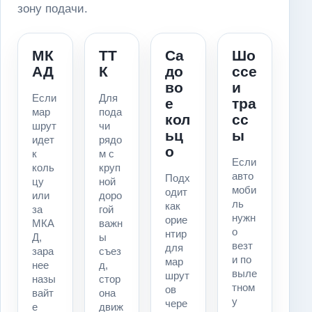
зону подачи.
МК
ТТ
Са
Шо
АД
К
до
ссе
во
и
Если
Для
е
тра
мар
пода
кол
сс
шрут
чи
ьц
ы
идет
рядо
о
к
м с
Если
коль
круп
авто
Подх
цу
ной
моби
одит
или
доро
ль
как
за
гой
нужн
орие
МКА
важн
о
нтир
Д,
ы
везт
для
зара
съез
и по
мар
нее
д,
выле
шрут
назы
стор
тном
ов
вайт
она
у
чере
е
движ