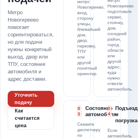
метро
метро
Новогиреево
Новогиреево,
подготовьте
Метро
вход,
сервис,
сторону
Новогиреево
стоянку,
улицы,
помогает
дом,
ближайший
соседний
сориентироваться,
дом,
район,
двор,
но для подачи
город
парковку,
нужны конкретный
области
ТПУ
или
выход, двор или
или
другой
другой
ТПУ, состояние
адрес,
понятный
автомобиля и
куда
ориентир.
нужно
адрес доставки.
отвезти
автомобиль.
Уточнить
подачу
Состояние
Подъезд
0
0
Как
3
автомобиля
4
и
считается
погрузка
Скажите
цена
диспетчеру
Если
по
автомобиль