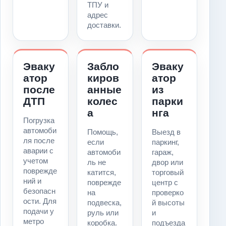
ТПУ и
адрес
доставки.
Эваку
Забло
Эваку
атор
киров
атор
после
анные
из
ДТП
колес
парки
а
нга
Погрузка
автомоби
Помощь,
Выезд в
ля после
если
паркинг,
аварии с
автомоби
гараж,
учетом
ль не
двор или
поврежде
катится,
торговый
ний и
поврежде
центр с
безопасн
на
проверко
ости. Для
подвеска,
й высоты
подачи у
руль или
и
метро
коробка.
подъезда