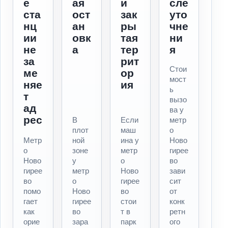
е
ая
и
сле
ста
ост
зак
уто
нц
ан
ры
чне
ии
овк
тая
ни
не
а
тер
я
за
рит
Стои
ме
ор
мост
няе
ия
ь
т
вызо
ад
ва у
рес
В
Если
метр
плот
маш
о
Метр
ной
ина у
Ново
о
зоне
метр
гирее
Ново
у
о
во
гирее
метр
Ново
зави
во
о
гирее
сит
помо
Ново
во
от
гает
гирее
стои
конк
как
во
т в
ретн
орие
зара
парк
ого