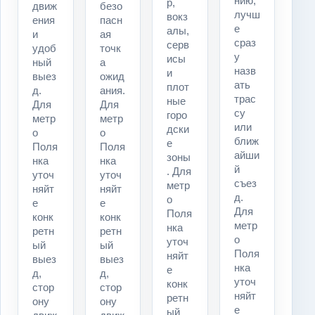
нию,
р,
движ
безо
лучш
вокз
ения
пасн
е
алы,
и
ая
сраз
серв
удоб
точк
у
исы
ный
а
назв
и
выез
ожид
ать
плот
д.
ания.
трас
ные
Для
Для
су
горо
метр
метр
или
дски
о
о
ближ
е
Поля
Поля
айши
зоны
нка
нка
й
. Для
уточ
уточ
съез
метр
няйт
няйт
д.
о
е
е
Для
Поля
конк
конк
метр
нка
ретн
ретн
о
уточ
ый
ый
Поля
няйт
выез
выез
нка
е
д,
д,
уточ
конк
стор
стор
няйт
ретн
ону
ону
е
ый