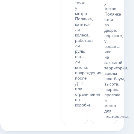
точке
у
у
метро
метро
Полянка
Полянка,
стоит
катятся
во
ли
дворе,
колеса,
паркинге,
работает
у
ли
вокзала
руль,
или
есть
на
ли
закрытой
ключи,
территории,
повреждения
важны
после
шлагбаум,
ДТП
высота,
или
ширина
ограничения
проезда
по
и
коробке.
место
для
платформы.