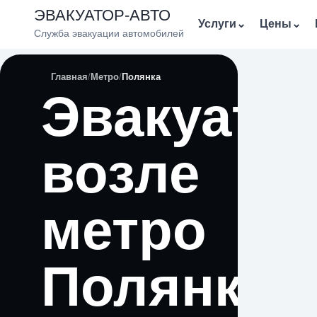
ЭВАКУАТОР-АВТО
Услуги
⌄
Цены
⌄
Служба эвакуации автомобилей
Главная
Метро
Полянка
Эвакуато
возле
метро
Полянка