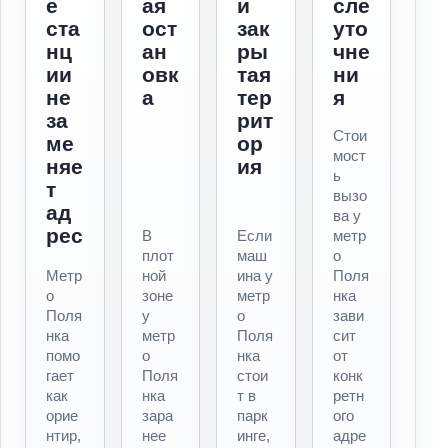
е
ая
и
сле
ста
ост
зак
уто
нц
ан
ры
чне
ии
овк
тая
ни
не
а
тер
я
за
рит
Стои
ме
ор
мост
няе
ия
ь
т
вызо
ад
ва у
рес
В
Если
метр
плот
маш
о
Метр
ной
ина у
Поля
о
зоне
метр
нка
Поля
у
о
зави
нка
метр
Поля
сит
помо
о
нка
от
гает
Поля
стои
конк
как
нка
т в
ретн
орие
зара
парк
ого
нтир,
нее
инге,
адре