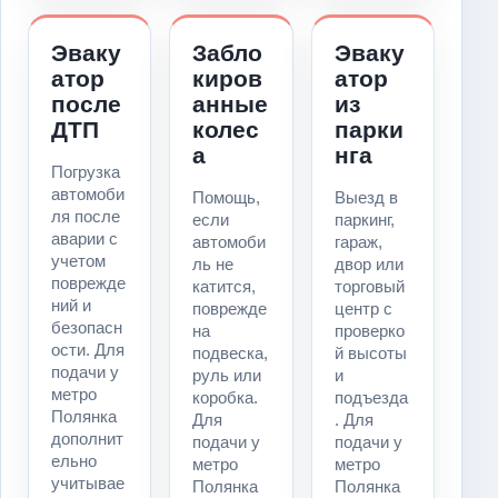
Эваку
Забло
Эваку
атор
киров
атор
после
анные
из
ДТП
колес
парки
а
нга
Погрузка
автомоби
Помощь,
Выезд в
ля после
если
паркинг,
аварии с
автомоби
гараж,
учетом
ль не
двор или
поврежде
катится,
торговый
ний и
поврежде
центр с
безопасн
на
проверко
ости. Для
подвеска,
й высоты
подачи у
руль или
и
метро
коробка.
подъезда
Полянка
Для
. Для
дополнит
подачи у
подачи у
ельно
метро
метро
учитывае
Полянка
Полянка