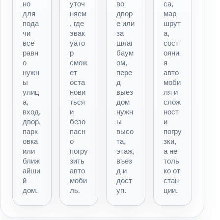
но
уточ
во
са,
для
няем
двор
мар
пода
, где
е или
шрут
чи
эвак
за
а,
все
уато
шлаг
сост
равн
р
баум
ояни
о
смож
ом,
я
нужн
ет
пере
авто
ы
оста
д
моби
улиц
нови
выез
ля и
а,
ться
дом
слож
вход,
и
нужн
ност
двор,
безо
ы
и
парк
пасн
высо
погру
овка
о
та,
зки,
или
погру
этаж,
а не
ближ
зить
въез
толь
айши
авто
д и
ко от
й
моби
дост
стан
дом.
ль.
уп.
ции.