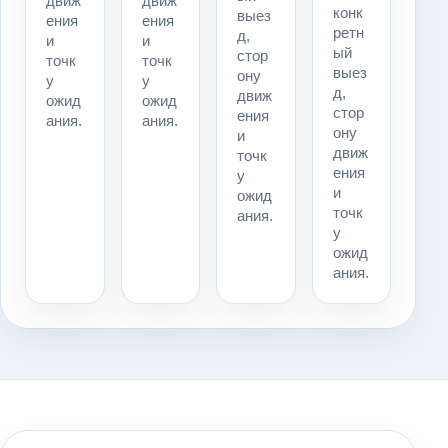
движ
движ
конк
выез
ения
ения
ретн
д,
и
и
ый
стор
точк
точк
выез
ону
у
у
д,
движ
ожид
ожид
стор
ения
ания.
ания.
ону
и
движ
точк
ения
у
и
ожид
точк
ания.
у
ожид
ания.