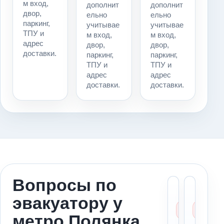
м вход,
дополнит
дополнит
двор,
ельно
ельно
паркинг,
учитывае
учитывае
ТПУ и
м вход,
м вход,
адрес
двор,
двор,
доставки.
паркинг,
паркинг,
ТПУ и
ТПУ и
адрес
адрес
доставки.
доставки.
Вопросы по
Можн
Ст
эвакуатору у
вызва
ме
эваку
за
метро Полянка
к мет
ад