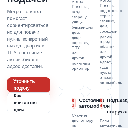
метро
метро
Полянка
Полянка,
подготовьте
Метро Полянка
вход,
сервис,
сторону
помогает
стоянку,
улицы,
сориентироваться,
дом,
ближайший
соседний
но для подачи
дом,
район,
двор,
нужны конкретный
город
парковку,
выход, двор или
области
ТПУ
или
ТПУ, состояние
или
другой
другой
автомобиля и
адрес,
понятный
адрес доставки.
куда
ориентир.
нужно
отвезти
Уточнить
автомобиль.
подачу
Как
Состояние
Подъезд
0
0
считается
3
автомобиля
4
и
цена
погрузка
Скажите
диспетчеру
Если
по
автомобиль