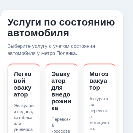
Услуги по состоянию
автомобиля
Выберите услугу с учетом состояния
автомобиля у метро Полянка.
Легко
Эваку
Мотоэ
вой
атор
вакуа
эваку
для
тор
атор
внедо
Аккуратн
рожни
ая
Эвакуаци
ка
перевозк
я седана,
а
хэтчбека
Перевозк
мотоцикл
или
а
а с
универса
кроссове