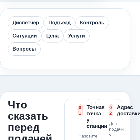
Диспетчер
Подъезд
Контроль
Ситуации
Цена
Услуги
Вопросы
Что
Точная
Адрес
0
0
сказать
1
точка
2
доставк
у
Для
перед
станции
подачи
у
подачей
Назовите