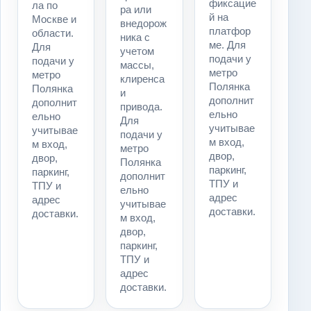
фиксацие
ла по
ра или
й на
Москве и
внедорож
платфор
области.
ника с
ме. Для
Для
учетом
подачи у
подачи у
массы,
метро
метро
клиренса
Полянка
Полянка
и
дополнит
дополнит
привода.
ельно
ельно
Для
учитывае
учитывае
подачи у
м вход,
м вход,
метро
двор,
двор,
Полянка
паркинг,
паркинг,
дополнит
ТПУ и
ТПУ и
ельно
адрес
адрес
учитывае
доставки.
доставки.
м вход,
двор,
паркинг,
ТПУ и
адрес
доставки.