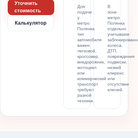
Уточнить
Для
В
стоимость
подачи
зоне
у
метро
Калькулятор
метро
Полянка
Полянка
отдельно
тип
учитываем
автомобиля
заблокирован
важен:
колеса,
легковой,
ДТП,
кроссовер,
повреждения
внедорожник,
подвески,
мотоцикл
низкий
или
клиренс
коммерческий
или
транспорт
отсутствие
требуют
ключей.
разной
техники.