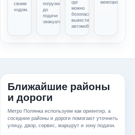
где
межгороду.
своим
погрузки
можно
ходом.
до
безопасно
подачи
вывести
эвакуатора.
автомобиль.
Ближайшие районы
и дороги
Метро Полянка используем как ориентир, а
соседние районы и дороги помогают уточнить
улицу, двор, сервис, маршрут и зону подачи.