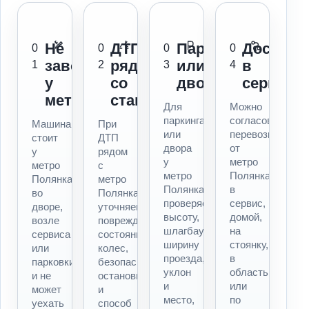
Не
ДТП
Паркинг
Доставк
0
0
0
0
заводится
рядом
или
в
1
2
3
4
у
со
двор
сервис
метро
станцией
Для
Можно
паркинга
согласовать
Машина
При
или
перевозку
стоит
ДТП
двора
от
у
рядом
у
метро
метро
с
метро
Полянка
Полянка,
метро
Полянка
в
во
Полянка
проверяем
сервис,
дворе,
уточняем
высоту,
домой,
возле
повреждения,
шлагбаум,
на
сервиса
состояние
ширину
стоянку,
или
колес,
проезда,
в
парковки
безопасность
уклон
область
и не
остановки
и
или
может
и
место,
по
уехать
способ