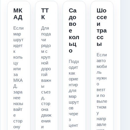
МК
ТТ
Са
Шо
АД
К
до
ссе
во
и
Если
Для
е
тра
мар
пода
кол
сс
шрут
чи
ьц
ы
идет
рядо
о
к
м с
Если
коль
круп
авто
Подх
цу
ной
моби
одит
или
доро
ль
как
за
гой
нужн
орие
МКА
важн
о
нтир
Д,
ы
везт
для
зара
съез
и по
мар
нее
д,
выле
шрут
назы
стор
тном
ов
вайт
она
у
чере
е
движ
напр
з
стор
ения
авле
цент
ону
и