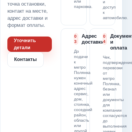
или
и
точка остановки,
парковка.
доступ
контакт на месте,
к
адрес доставки и
автомобилю.
формат оплаты.
Адрес
Докумен
0
0
Уточнить
3
доставки
4
и
детали
оплата
До
подачи
Чек,
Контакты
к
подтверждени
метро
перевозки
Полянка
от
нужен
метро
конечный
Полянка,
адрес:
безнал
сервис,
или
дом,
документы
стоянка,
для
соседний
компании
район,
согласуются
область
до
или
выполнения
другой
заявки.