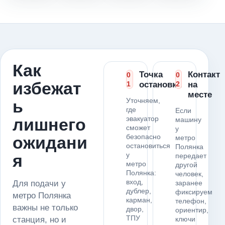
Как
Точка
Контакт
0
0
избежат
1
остановки
2
на
месте
Уточняем,
ь
где
Если
эвакуатор
лишнего
машину
сможет
у
безопасно
ожидани
метро
остановиться
Полянка
у
я
передает
метро
другой
Полянка:
человек,
вход,
Для подачи у
заранее
дублер,
фиксируем
метро Полянка
карман,
телефон,
важны не только
двор,
ориентир,
ТПУ
станция, но и
ключи