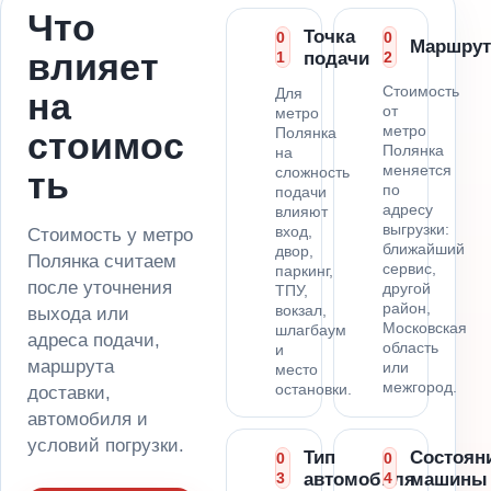
Что
Точка
0
0
Маршрут
влияет
1
подачи
2
Стоимость
Для
на
от
метро
метро
Полянка
стоимос
Полянка
на
меняется
сложность
ть
по
подачи
адресу
влияют
выгрузки:
вход,
Стоимость у метро
ближайший
двор,
Полянка считаем
сервис,
паркинг,
после уточнения
другой
ТПУ,
район,
вокзал,
выхода или
Московская
шлагбаум
адреса подачи,
область
и
маршрута
или
место
межгород.
остановки.
доставки,
автомобиля и
условий погрузки.
Тип
Состоян
0
0
3
автомобиля
4
машины