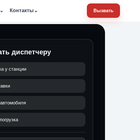
⌄
Контакты
⌄
Вызвать
ать диспетчеру
ка у станции
тавки
 автомобиля
погрузка