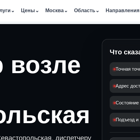
луги
⌄
Цены
⌄
Москва
⌄
Область
⌄
Направления
Что сказ
 возле
Точная точ
Адрес дос
Состояние
ольская
Подъезд и 
Севастопольская, диспетчеру