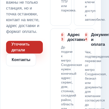
ТПУ
важны не только
ключи
или
и
станция, но и
парковка.
доступ
точка остановки,
к
контакт на месте,
автомобилю.
адрес доставки и
формат оплаты.
Адрес
Докумен
0
0
3
доставки
4
и
Уточнить
оплата
До
детали
подачи
Чек,
к
подтверждени
Контакты
метро
перевозки
Сходненская
от
нужен
метро
конечный
Сходненская,
адрес:
безнал
сервис,
или
дом,
документы
стоянка,
для
соседний
компании
район,
согласуются
область
до
или