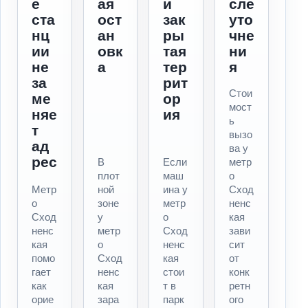
е
ая
и
сле
ста
ост
зак
уто
нц
ан
ры
чне
ии
овк
тая
ни
не
а
тер
я
за
рит
Стои
ме
ор
мост
няе
ия
ь
т
вызо
ад
ва у
рес
В
Если
метр
плот
маш
о
Метр
ной
ина у
Сход
о
зоне
метр
ненс
Сход
у
о
кая
ненс
метр
Сход
зави
кая
о
ненс
сит
помо
Сход
кая
от
гает
ненс
стои
конк
как
кая
т в
ретн
орие
зара
парк
ого