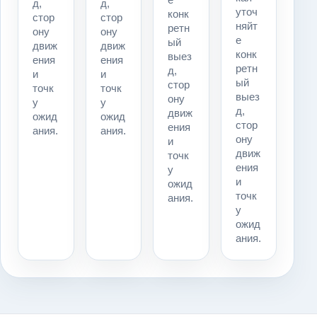
д,
д,
уточ
конк
стор
стор
няйт
ретн
ону
ону
е
ый
движ
движ
конк
выез
ения
ения
ретн
д,
и
и
ый
стор
точк
точк
выез
ону
у
у
д,
движ
ожид
ожид
стор
ения
ания.
ания.
ону
и
движ
точк
ения
у
и
ожид
точк
ания.
у
ожид
ания.