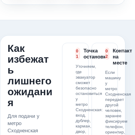
Как
Точка
Контакт
0
0
избежат
1
остановки
2
на
месте
Уточняем,
ь
где
Если
эвакуатор
лишнего
машину
сможет
у
безопасно
ожидани
метро
остановиться
Сходненская
у
я
передает
метро
другой
Сходненская:
человек,
вход,
Для подачи у
заранее
дублер,
фиксируем
метро
карман,
телефон,
Сходненская
двор,
ориентир,