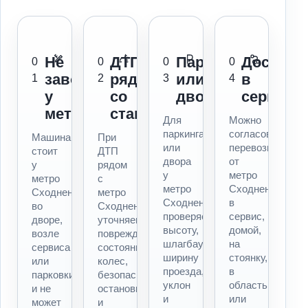
Не
ДТП
Паркинг
Доставк
0
0
0
0
заводится
рядом
или
в
1
2
3
4
у
со
двор
сервис
метро
станцией
Для
Можно
паркинга
согласовать
Машина
При
или
перевозку
стоит
ДТП
двора
от
у
рядом
у
метро
метро
с
метро
Сходненская
Сходненская,
метро
Сходненская
в
во
Сходненская
проверяем
сервис,
дворе,
уточняем
высоту,
домой,
возле
повреждения,
шлагбаум,
на
сервиса
состояние
ширину
стоянку,
или
колес,
проезда,
в
парковки
безопасность
уклон
область
и не
остановки
и
или
может
и