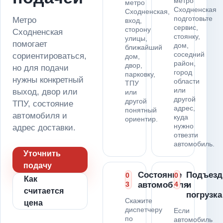
метро
метро
Сходненская
Сходненская,
подготовьте
Метро
вход,
сервис,
сторону
Сходненская
стоянку,
улицы,
помогает
дом,
ближайший
соседний
сориентироваться,
дом,
район,
двор,
но для подачи
город
парковку,
нужны конкретный
области
ТПУ
или
выход, двор или
или
другой
другой
ТПУ, состояние
адрес,
понятный
автомобиля и
куда
ориентир.
нужно
адрес доставки.
отвезти
автомобиль.
Уточнить
подачу
Состояние
Подъезд
0
0
Как
3
автомобиля
4
и
считается
погрузка
Скажите
цена
диспетчеру
Если
по
автомобиль