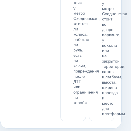
точке
у
у
метро
метро
Сходненская
Сходненская,
стоит
катятся
во
ли
дворе,
колеса,
паркинге,
работает
у
ли
вокзала
руль,
или
есть
на
ли
закрытой
ключи,
территории,
повреждения
важны
после
шлагбаум,
ДТП
высота,
или
ширина
ограничения
проезда
по
и
коробке.
место
для
платформы.