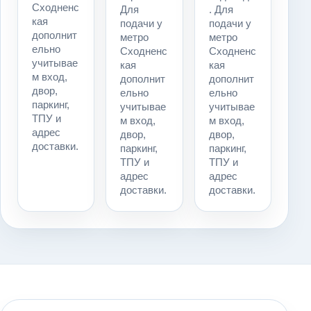
Сходненс
Для
. Для
кая
подачи у
подачи у
дополнит
метро
метро
ельно
Сходненс
Сходненс
учитывае
кая
кая
м вход,
дополнит
дополнит
двор,
ельно
ельно
паркинг,
учитывае
учитывае
ТПУ и
м вход,
м вход,
адрес
двор,
двор,
доставки.
паркинг,
паркинг,
ТПУ и
ТПУ и
адрес
адрес
доставки.
доставки.