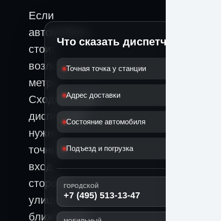
Если
автомобиль
Что сказать диспетчеру
стоит
возле
Точная точка у станции
метро
Адрес доставки
Сходненская,
диспетчеру
Состояние автомобиля
нужны
точный
Подъезд и погрузка
вход,
сторона
ГОРОДСКОЙ
+7 (495) 513-13-47
улицы,
ближайший