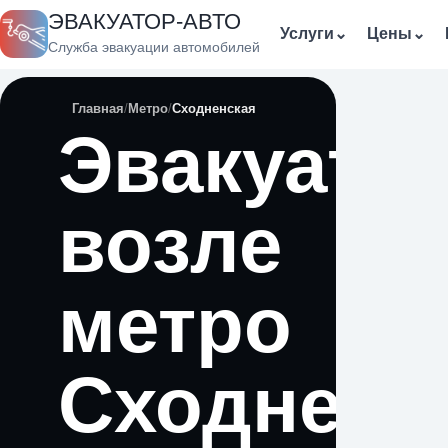
ЭВАКУАТОР-АВТО
Услуги
⌄
Цены
⌄
Служба эвакуации автомобилей
Главная
Метро
Сходненская
Эвакуато
возле
метро
Сходненс