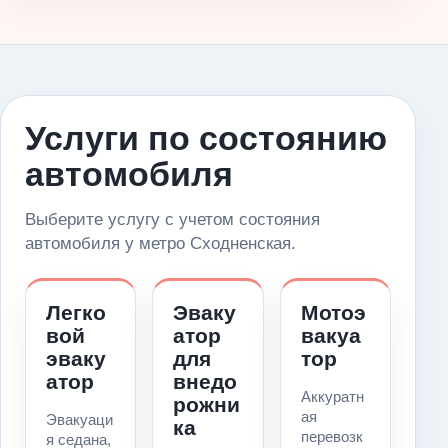
Услуги по состоянию
автомобиля
Выберите услугу с учетом состояния
автомобиля у метро Сходненская.
Легко
Эваку
Мотоэ
вой
атор
вакуа
эваку
для
тор
атор
внедо
Аккуратн
рожни
ая
Эвакуаци
ка
перевозк
я седана,