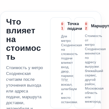
Что
Точка
0
0
Маршрут
влияет
1
подачи
2
Стоимость
Для
на
от
метро
метро
Сходненская
стоимос
Сходненская
на
меняется
сложность
ть
по
подачи
адресу
влияют
выгрузки:
вход,
Стоимость у метро
ближайший
двор,
Сходненская
сервис,
паркинг,
считаем после
другой
ТПУ,
район,
вокзал,
уточнения выхода
Московская
шлагбаум
или адреса
область
и
подачи, маршрута
или
место
межгород.
остановки.
доставки,
автомобиля и