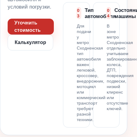
условий погрузки.
Тип
Состоян
0
0
3
автомобиля
4
машины
Уточнить
Для
В
стоимость
подачи
зоне
у
метро
Калькулятор
метро
Сходненская
Сходненская
отдельно
тип
учитываем
автомобиля
заблокирован
важен:
колеса,
легковой,
ДТП,
кроссовер,
повреждения
внедорожник,
подвески,
мотоцикл
низкий
или
клиренс
коммерческий
или
транспорт
отсутствие
требуют
ключей.
разной
техники.