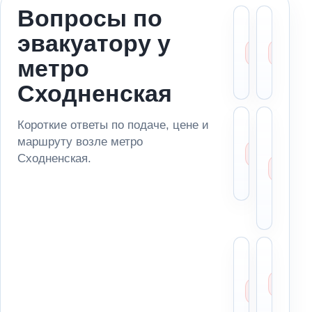
Вопросы по
Можн
Ст
эвакуатору у
вызва
ме
эвакуа
за
метро
метро
ад
Сходн
по
Сходненская
Сколь
Мо
Короткие ответы по подаче, цене и
стоит
за
маршруту возле метро
эваку
ма
Сходненская.
возле
из
Сходн
па
ря
ме
Можн
Чт
отвез
ск
автом
ди
в
пе