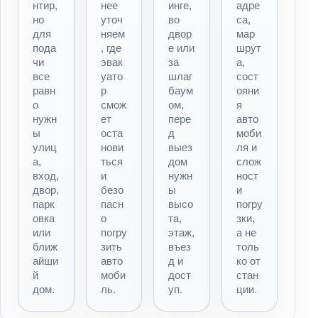
нтир,
нее
инге,
адре
но
уточ
во
са,
для
няем
двор
мар
пода
, где
е или
шрут
чи
эвак
за
а,
все
уато
шлаг
сост
равн
р
баум
ояни
о
смож
ом,
я
нужн
ет
пере
авто
ы
оста
д
моби
улиц
нови
выез
ля и
а,
ться
дом
слож
вход,
и
нужн
ност
двор,
безо
ы
и
парк
пасн
высо
погру
овка
о
та,
зки,
или
погру
этаж,
а не
ближ
зить
въез
толь
айши
авто
д и
ко от
й
моби
дост
стан
дом.
ль.
уп.
ции.