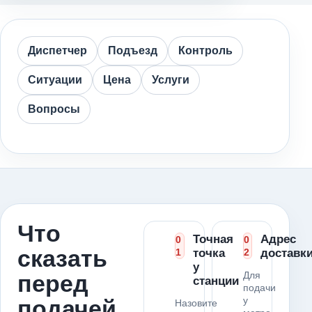
Диспетчер
Подъезд
Контроль
Ситуации
Цена
Услуги
Вопросы
Что
Точная
Адрес
0
0
сказать
1
точка
2
доставк
у
Для
перед
станции
подачи
у
подачей
Назовите