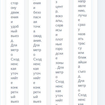
напр
з
стор
ения
авле
цент
ону
и
нию,
р,
движ
безо
лучш
вокз
ения
пасн
е
алы,
и
ая
сраз
серв
удоб
точк
у
исы
ный
а
назв
и
выез
ожид
ать
плот
д.
ания.
трас
ные
Для
Для
су
горо
метр
метр
или
дски
о
о
ближ
е
Сход
Сход
айши
зоны
ненс
ненс
й
. Для
кая
кая
съез
метр
уточ
уточ
д.
о
няйт
няйт
Для
Сход
е
е
метр
ненс
конк
конк
о
кая
ретн
ретн
Сход
уточ
ый
ый
ненс
няйт
выез
выез
кая
е