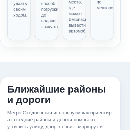
место,
по
уехать
способ
где
межгороду.
своим
погрузки
можно
ходом.
до
безопасно
подачи
вывести
эвакуатора.
автомобиль.
Ближайшие районы
и дороги
Метро Сходненская используем как ориентир,
а соседние районы и дороги помогают
уточнить улицу, двор, сервис, маршрут и