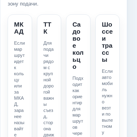
зону подачи.
МК
ТТ
Са
Шо
АД
К
до
ссе
во
и
Если
Для
е
тра
мар
пода
кол
сс
шрут
чи
ьц
ы
идет
рядо
о
к
м с
Если
коль
круп
авто
Подх
цу
ной
моби
одит
или
доро
ль
как
за
гой
нужн
орие
МКА
важн
о
нтир
Д,
ы
везт
для
зара
съез
и по
мар
нее
д,
выле
шрут
назы
стор
тном
ов
вайт
она
у
чере
е
движ