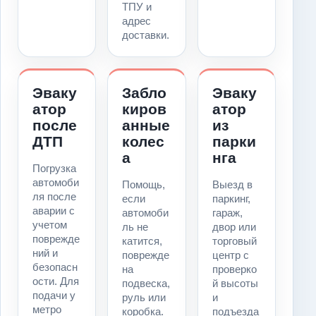
ТПУ и
адрес
доставки.
Эваку
Забло
Эваку
атор
киров
атор
после
анные
из
ДТП
колес
парки
а
нга
Погрузка
автомоби
Помощь,
Выезд в
ля после
если
паркинг,
аварии с
автомоби
гараж,
учетом
ль не
двор или
поврежде
катится,
торговый
ний и
поврежде
центр с
безопасн
на
проверко
ости. Для
подвеска,
й высоты
подачи у
руль или
и
метро
коробка.
подъезда