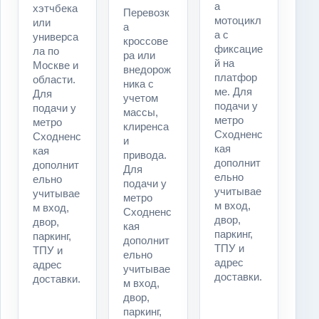
а
хэтчбека
Перевозк
мотоцикл
или
а
а с
универса
кроссове
фиксацие
ла по
ра или
й на
Москве и
внедорож
платфор
области.
ника с
ме. Для
Для
учетом
подачи у
подачи у
массы,
метро
метро
клиренса
Сходненс
Сходненс
и
кая
кая
привода.
дополнит
дополнит
Для
ельно
ельно
подачи у
учитывае
учитывае
метро
м вход,
м вход,
Сходненс
двор,
двор,
кая
паркинг,
паркинг,
дополнит
ТПУ и
ТПУ и
ельно
адрес
адрес
учитывае
доставки.
доставки.
м вход,
двор,
паркинг,