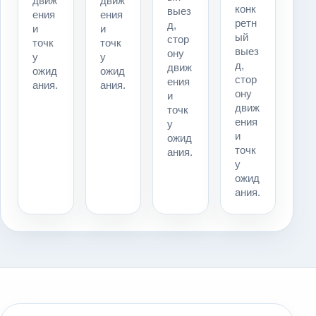
движ
движ
конк
выез
ения
ения
ретн
д,
и
и
ый
стор
точк
точк
выез
ону
у
у
д,
движ
ожид
ожид
стор
ения
ания.
ания.
ону
и
движ
точк
ения
у
и
ожид
точк
ания.
у
ожид
ания.