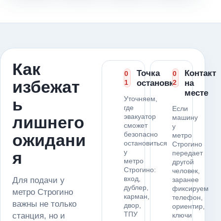
Как
Точка
Контакт
0
0
избежат
1
остановки
2
на
месте
Уточняем,
ь
где
Если
эвакуатор
лишнего
машину
сможет
у
безопасно
ожидани
метро
остановиться
Строгино
у
я
передает
метро
другой
Строгино:
человек,
вход,
Для подачи у
заранее
дублер,
фиксируем
метро Строгино
карман,
телефон,
важны не только
двор,
ориентир,
ТПУ
станция, но и
ключи