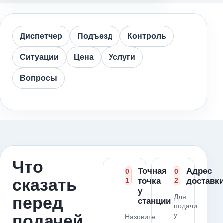
Диспетчер
Подъезд
Контроль
Ситуации
Цена
Услуги
Вопросы
Что
Точная
Адрес
0
0
сказать
1
точка
2
доставк
у
Для
перед
станции
подачи
у
подачей
Назовите