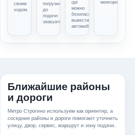
где
межгороду.
своим
погрузки
можно
ходом.
до
безопасно
подачи
вывести
эвакуатора.
автомобиль.
Ближайшие районы
и дороги
Метро Строгино используем как ориентир, а
соседние районы и дороги помогают уточнить
улицу, двор, сервис, маршрут и зону подачи.