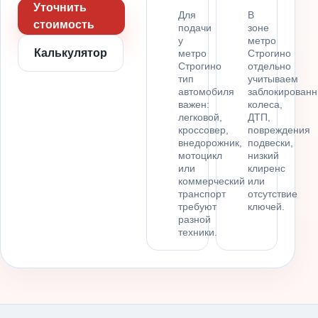
Уточнить
Для
В
стоимость
подачи
зоне
у
метро
Калькулятор
метро
Строгино
Строгино
отдельно
тип
учитываем
автомобиля
заблокирован
важен:
колеса,
легковой,
ДТП,
кроссовер,
повреждения
внедорожник,
подвески,
мотоцикл
низкий
или
клиренс
коммерческий
или
транспорт
отсутствие
требуют
ключей.
разной
техники.