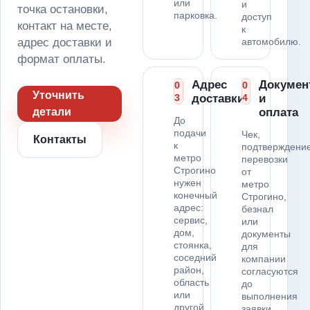
или
и
точка остановки,
парковка.
доступ
контакт на месте,
к
адрес доставки и
автомобилю.
формат оплаты.
Адрес
Докумен
0
0
Уточнить
3
доставки
4
и
детали
оплата
До
подачи
Чек,
Контакты
к
подтверждени
метро
перевозки
Строгино
от
нужен
метро
конечный
Строгино,
адрес:
безнал
сервис,
или
дом,
документы
стоянка,
для
соседний
компании
район,
согласуются
область
до
или
выполнения
другой
заявки.