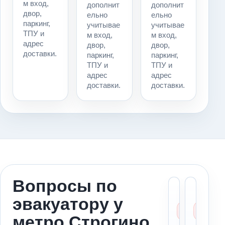
м вход,
дополнит
дополнит
двор,
ельно
ельно
паркинг,
учитывае
учитывае
ТПУ и
м вход,
м вход,
адрес
двор,
двор,
доставки.
паркинг,
паркинг,
ТПУ и
ТПУ и
адрес
адрес
доставки.
доставки.
Вопросы по
Можн
Ст
эвакуатору у
вызва
ме
эваку
за
метро Строгино
к мет
ад