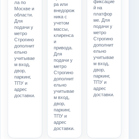
фиксацие
ла по
ра или
й на
Москве и
внедорож
платфор
области.
ника с
ме. Для
Для
учетом
подачи у
подачи у
массы,
метро
метро
клиренса
Строгино
Строгино
и
дополнит
дополнит
привода.
ельно
ельно
Для
учитывае
учитывае
подачи у
м вход,
м вход,
метро
двор,
двор,
Строгино
паркинг,
паркинг,
дополнит
ТПУ и
ТПУ и
ельно
адрес
адрес
учитывае
доставки.
доставки.
м вход,
двор,
паркинг,
ТПУ и
адрес
доставки.