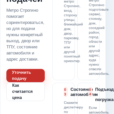
метро
метро
Строгино
Строгино,
подготовьте
Метро Строгино
вход,
сервис,
сторону
помогает
стоянку,
улицы,
сориентироваться,
дом,
ближайший
соседний
но для подачи
дом,
район,
двор,
нужны конкретный
город
парковку,
выход, двор или
области
ТПУ
или
ТПУ, состояние
или
другой
другой
автомобиля и
адрес,
понятный
адрес доставки.
куда
ориентир.
нужно
отвезти
Уточнить
автомобиль.
подачу
Как
Состояние
Подъезд
0
0
считается
3
автомобиля
4
и
цена
погрузка
Скажите
диспетчеру
Если
по
автомобиль