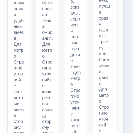
нию,
р,
движ
безо
лучш
вокз
ения
пасн
е
алы,
и
ая
сраз
серв
удоб
точк
у
исы
ный
а
назв
и
выез
ожид
ать
плот
д.
ания.
трас
ные
Для
Для
су
горо
метр
метр
или
дски
о
о
ближ
е
Стро
Стро
айши
зоны
гино
гино
й
. Для
уточ
уточ
съез
метр
няйт
няйт
д.
о
е
е
Для
Стро
конк
конк
метр
гино
ретн
ретн
о
уточ
ый
ый
Стро
няйт
выез
выез
гино
е
д,
д,
уточ
конк
стор
стор
няйт
ретн
ону
ону
е
ый