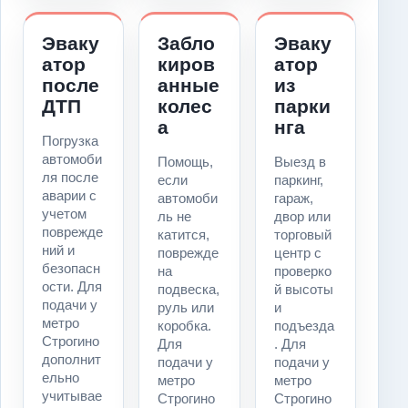
Эваку
Забло
Эваку
атор
киров
атор
после
анные
из
ДТП
колес
парки
а
нга
Погрузка
автомоби
Помощь,
Выезд в
ля после
если
паркинг,
аварии с
автомоби
гараж,
учетом
ль не
двор или
поврежде
катится,
торговый
ний и
поврежде
центр с
безопасн
на
проверко
ости. Для
подвеска,
й высоты
подачи у
руль или
и
метро
коробка.
подъезда
Строгино
Для
. Для
дополнит
подачи у
подачи у
ельно
метро
метро
учитывае
Строгино
Строгино