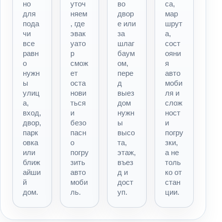
но
уточ
во
са,
для
няем
двор
мар
пода
, где
е или
шрут
чи
эвак
за
а,
все
уато
шлаг
сост
равн
р
баум
ояни
о
смож
ом,
я
нужн
ет
пере
авто
ы
оста
д
моби
улиц
нови
выез
ля и
а,
ться
дом
слож
вход,
и
нужн
ност
двор,
безо
ы
и
парк
пасн
высо
погру
овка
о
та,
зки,
или
погру
этаж,
а не
ближ
зить
въез
толь
айши
авто
д и
ко от
й
моби
дост
стан
дом.
ль.
уп.
ции.