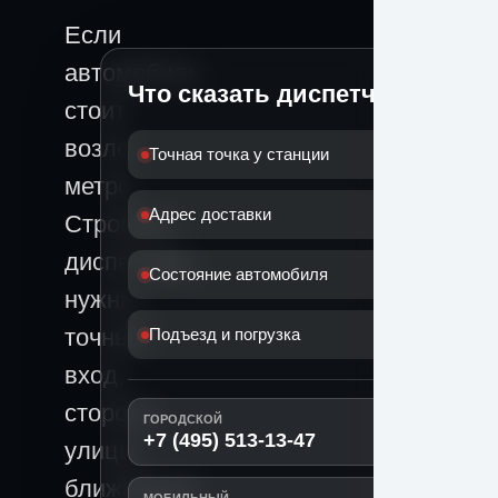
Если
автомобиль
Что сказать диспетчеру
стоит
возле
Точная точка у станции
метро
Адрес доставки
Строгино,
диспетчеру
Состояние автомобиля
нужны
точный
Подъезд и погрузка
вход,
сторона
ГОРОДСКОЙ
+7 (495) 513-13-47
улицы,
ближайший