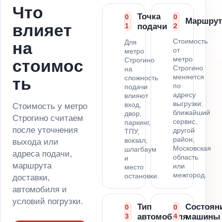
Что
Точка
0
0
Маршрут
влияет
1
подачи
2
Стоимость
Для
на
от
метро
метро
Строгино
стоимос
Строгино
на
меняется
сложность
ть
по
подачи
адресу
влияют
выгрузки:
вход,
Стоимость у метро
ближайший
двор,
Строгино считаем
сервис,
паркинг,
после уточнения
другой
ТПУ,
район,
вокзал,
выхода или
Московская
шлагбаум
адреса подачи,
область
и
маршрута
или
место
межгород.
остановки.
доставки,
автомобиля и
условий погрузки.
Тип
Состоян
0
0
3
автомобиля
4
машины