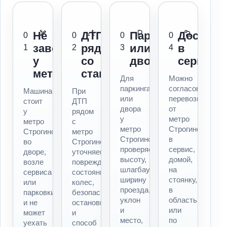
Не
ДТП
Паркинг
Доставк
0
0
0
0
заводится
рядом
или
в
1
2
3
4
у
со
двор
сервис
метро
станцией
Для
Можно
паркинга
согласовать
Машина
При
или
перевозку
стоит
ДТП
двора
от
у
рядом
у
метро
метро
с
метро
Строгино
Строгино,
метро
Строгино
в
во
Строгино
проверяем
сервис,
дворе,
уточняем
высоту,
домой,
возле
повреждения,
шлагбаум,
на
сервиса
состояние
ширину
стоянку,
или
колес,
проезда,
в
парковки
безопасность
уклон
область
и не
остановки
и
или
может
и
место,
по
уехать
способ