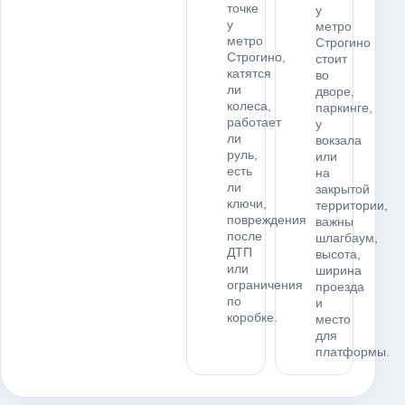
точке
у
у
метро
метро
Строгино
Строгино,
стоит
катятся
во
ли
дворе,
колеса,
паркинге,
работает
у
ли
вокзала
руль,
или
есть
на
ли
закрытой
ключи,
территории,
повреждения
важны
после
шлагбаум,
ДТП
высота,
или
ширина
ограничения
проезда
по
и
коробке.
место
для
платформы.