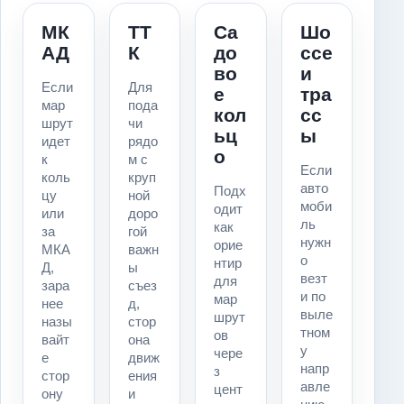
МК
ТТ
Са
Шо
АД
К
до
ссе
во
и
Если
Для
е
тра
мар
пода
кол
сс
шрут
чи
ьц
ы
идет
рядо
о
к
м с
Если
коль
круп
авто
Подх
цу
ной
моби
одит
или
доро
ль
как
за
гой
нужн
орие
МКА
важн
о
нтир
Д,
ы
везт
для
зара
съез
и по
мар
нее
д,
выле
шрут
назы
стор
тном
ов
вайт
она
у
чере
е
движ
напр
з
стор
ения
авле
цент
ону
и