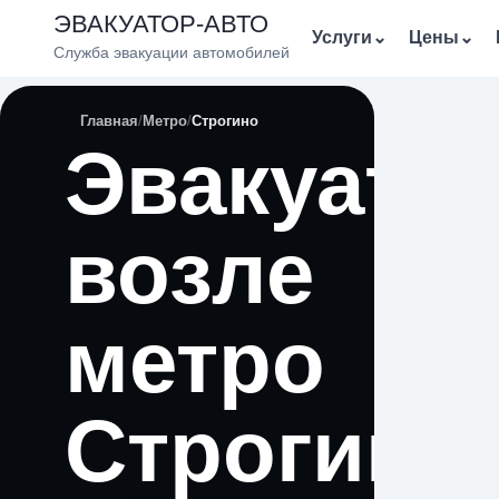
ЭВАКУАТОР-АВТО
Услуги
⌄
Цены
⌄
Служба эвакуации автомобилей
Главная
Метро
Строгино
Эвакуато
возле
метро
Строгино