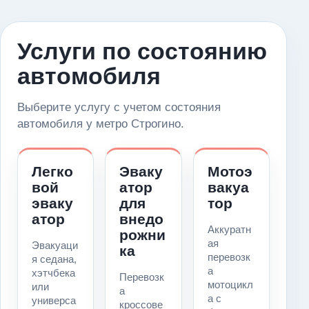
Услуги по состоянию
автомобиля
Выберите услугу с учетом состояния
автомобиля у метро Строгино.
Легко
Эваку
Мотоэ
вой
атор
вакуа
эваку
для
тор
атор
внедо
Аккуратн
рожни
ая
Эвакуаци
ка
перевозк
я седана,
а
хэтчбека
Перевозк
мотоцикл
или
а
а с
универса
кроссове