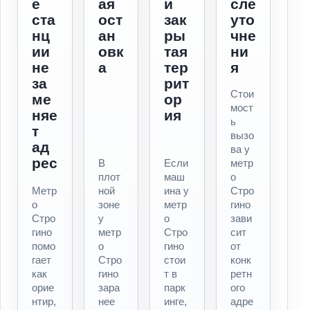
е
ая
и
сле
ста
ост
зак
уто
нц
ан
ры
чне
ии
овк
тая
ни
не
а
тер
я
за
рит
Стои
ме
ор
мост
няе
ия
ь
т
вызо
ад
ва у
рес
В
Если
метр
плот
маш
о
Метр
ной
ина у
Стро
о
зоне
метр
гино
Стро
у
о
зави
гино
метр
Стро
сит
помо
о
гино
от
гает
Стро
стои
конк
как
гино
т в
ретн
орие
зара
парк
ого
нтир,
нее
инге,
адре