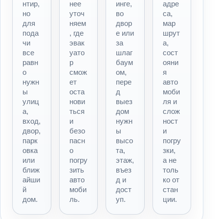
нтир,
нее
инге,
адре
но
уточ
во
са,
для
няем
двор
мар
пода
, где
е или
шрут
чи
эвак
за
а,
все
уато
шлаг
сост
равн
р
баум
ояни
о
смож
ом,
я
нужн
ет
пере
авто
ы
оста
д
моби
улиц
нови
выез
ля и
а,
ться
дом
слож
вход,
и
нужн
ност
двор,
безо
ы
и
парк
пасн
высо
погру
овка
о
та,
зки,
или
погру
этаж,
а не
ближ
зить
въез
толь
айши
авто
д и
ко от
й
моби
дост
стан
дом.
ль.
уп.
ции.