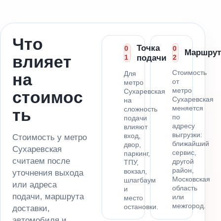
Что
Точка
0
0
Маршрут
влияет
1
подачи
2
Стоимость
Для
на
от
метро
метро
Сухаревская
стоимос
Сухаревская
на
меняется
сложность
ть
по
подачи
адресу
влияют
выгрузки:
вход,
Стоимость у метро
ближайший
двор,
Сухаревская
сервис,
паркинг,
считаем после
другой
ТПУ,
район,
вокзал,
уточнения выхода
Московская
шлагбаум
или адреса
область
и
подачи, маршрута
или
место
межгород.
остановки.
доставки,
автомобиля и