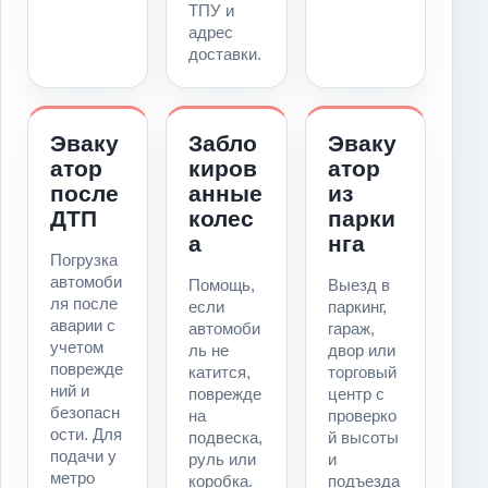
ТПУ и
адрес
доставки.
Эваку
Забло
Эваку
атор
киров
атор
после
анные
из
ДТП
колес
парки
а
нга
Погрузка
автомоби
Помощь,
Выезд в
ля после
если
паркинг,
аварии с
автомоби
гараж,
учетом
ль не
двор или
поврежде
катится,
торговый
ний и
поврежде
центр с
безопасн
на
проверко
ости. Для
подвеска,
й высоты
подачи у
руль или
и
метро
коробка.
подъезда