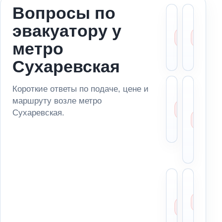
Вопросы по
Можн
Ст
эвакуатору у
вызва
ме
эвакуа
за
метро
метро
ад
Сухар
по
Сухаревская
Сколь
Мо
Короткие ответы по подаче, цене и
стоит
за
маршруту возле метро
эваку
ма
Сухаревская.
возле
из
Сухар
па
ря
ме
Можн
Чт
отвез
ск
автом
ди
в
пе