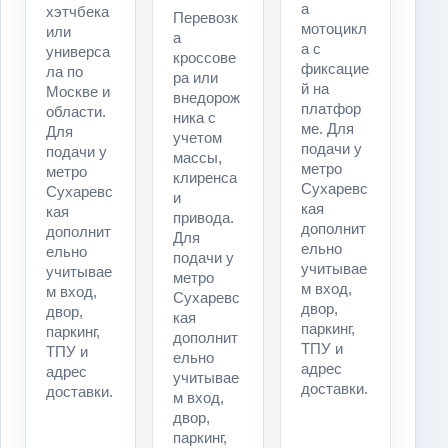
а
хэтчбека
Перевозк
мотоцикл
или
а
а с
универса
кроссове
фиксацие
ла по
ра или
й на
Москве и
внедорож
платфор
области.
ника с
ме. Для
Для
учетом
подачи у
подачи у
массы,
метро
метро
клиренса
Сухаревс
Сухаревс
и
кая
кая
привода.
дополнит
дополнит
Для
ельно
ельно
подачи у
учитывае
учитывае
метро
м вход,
м вход,
Сухаревс
двор,
двор,
кая
паркинг,
паркинг,
дополнит
ТПУ и
ТПУ и
ельно
адрес
адрес
учитывае
доставки.
доставки.
м вход,
двор,
паркинг,