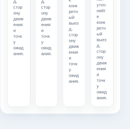
д,
д,
уточ
конк
стор
стор
няйт
ретн
ону
ону
е
ый
движ
движ
конк
выез
ения
ения
ретн
д,
и
и
ый
стор
точк
точк
выез
ону
у
у
д,
движ
ожид
ожид
стор
ения
ания.
ания.
ону
и
движ
точк
ения
у
и
ожид
точк
ания.
у
ожид
ания.