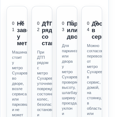
Не
ДТП
Паркинг
Доставк
0
0
0
0
заводится
рядом
или
в
1
2
3
4
у
со
двор
сервис
метро
станцией
Для
Можно
паркинга
согласовать
Машина
При
или
перевозку
стоит
ДТП
двора
от
у
рядом
у
метро
метро
с
метро
Сухаревская
Сухаревская,
метро
Сухаревская
в
во
Сухаревская
проверяем
сервис,
дворе,
уточняем
высоту,
домой,
возле
повреждения,
шлагбаум,
на
сервиса
состояние
ширину
стоянку,
или
колес,
проезда,
в
парковки
безопасность
уклон
область
и не
остановки
и
или
может
и