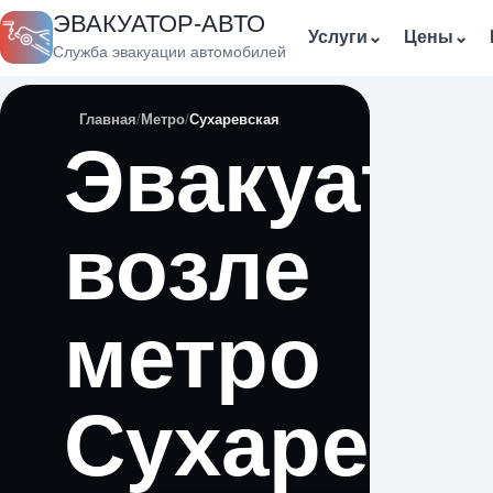
ЭВАКУАТОР-АВТО
Услуги
⌄
Цены
⌄
Служба эвакуации автомобилей
Главная
Метро
Сухаревская
Эвакуато
возле
метро
Сухаревс