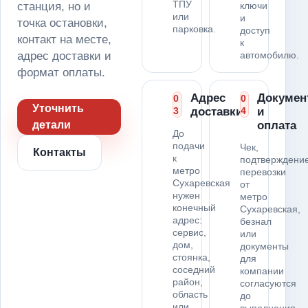
ТПУ
станция, но и
ключи
или
и
точка остановки,
парковка.
доступ
контакт на месте,
к
адрес доставки и
автомобилю.
формат оплаты.
Адрес
Докумен
0
0
Уточнить
3
доставки
4
и
детали
оплата
До
подачи
Чек,
Контакты
к
подтверждени
метро
перевозки
Сухаревская
от
нужен
метро
конечный
Сухаревская,
адрес:
безнал
сервис,
или
дом,
документы
стоянка,
для
соседний
компании
район,
согласуются
область
до
или