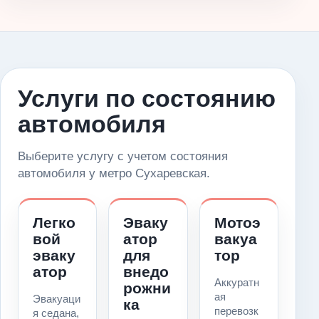
Услуги по состоянию
автомобиля
Выберите услугу с учетом состояния
автомобиля у метро Сухаревская.
Легко
Эваку
Мотоэ
вой
атор
вакуа
эваку
для
тор
атор
внедо
Аккуратн
рожни
ая
Эвакуаци
ка
перевозк
я седана,