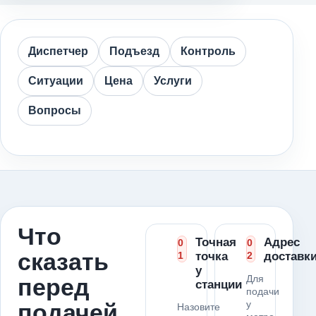
Диспетчер
Подъезд
Контроль
Ситуации
Цена
Услуги
Вопросы
Что
Точная
Адрес
0
0
сказать
1
точка
2
доставк
у
Для
перед
станции
подачи
у
подачей
Назовите