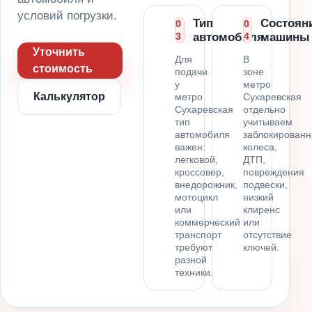
условий погрузки.
Тип
Состоян
0
0
3
автомобиля
4
машины
Уточнить
Для
В
стоимость
подачи
зоне
у
метро
Калькулятор
метро
Сухаревская
Сухаревская
отдельно
тип
учитываем
автомобиля
заблокирован
важен:
колеса,
легковой,
ДТП,
кроссовер,
повреждения
внедорожник,
подвески,
мотоцикл
низкий
или
клиренс
коммерческий
или
транспорт
отсутствие
требуют
ключей.
разной
техники.