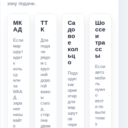
зону подачи.
МК
ТТ
Са
Шо
АД
К
до
ссе
во
и
Если
Для
е
тра
мар
пода
кол
сс
шрут
чи
ьц
ы
идет
рядо
о
к
м с
Если
коль
круп
авто
Подх
цу
ной
моби
одит
или
доро
ль
как
за
гой
нужн
орие
МКА
важн
о
нтир
Д,
ы
везт
для
зара
съез
и по
мар
нее
д,
выле
шрут
назы
стор
тном
ов
вайт
она
у
чере
е
движ