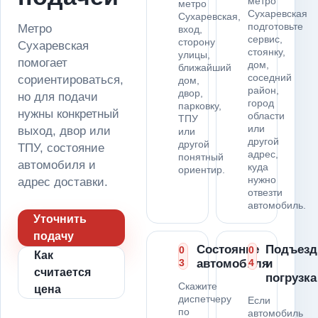
метро
метро
Сухаревская
Сухаревская,
подготовьте
Метро
вход,
сервис,
сторону
Сухаревская
стоянку,
улицы,
помогает
дом,
ближайший
соседний
сориентироваться,
дом,
район,
двор,
но для подачи
город
парковку,
нужны конкретный
области
ТПУ
или
выход, двор или
или
другой
другой
ТПУ, состояние
адрес,
понятный
автомобиля и
куда
ориентир.
нужно
адрес доставки.
отвезти
автомобиль.
Уточнить
подачу
Состояние
Подъезд
0
0
Как
3
автомобиля
4
и
считается
погрузка
Скажите
цена
диспетчеру
Если
по
автомобиль