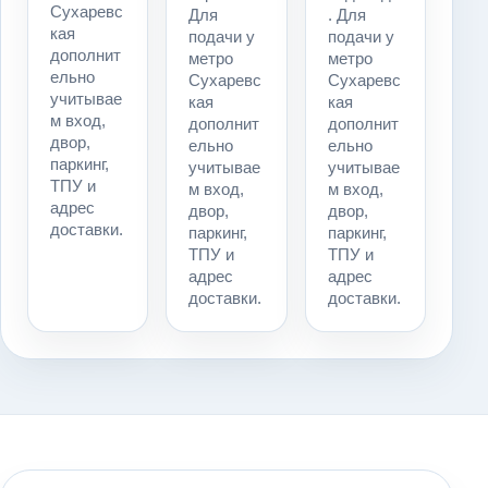
Сухаревс
Для
. Для
кая
подачи у
подачи у
дополнит
метро
метро
ельно
Сухаревс
Сухаревс
учитывае
кая
кая
м вход,
дополнит
дополнит
двор,
ельно
ельно
паркинг,
учитывае
учитывае
ТПУ и
м вход,
м вход,
адрес
двор,
двор,
доставки.
паркинг,
паркинг,
ТПУ и
ТПУ и
адрес
адрес
доставки.
доставки.