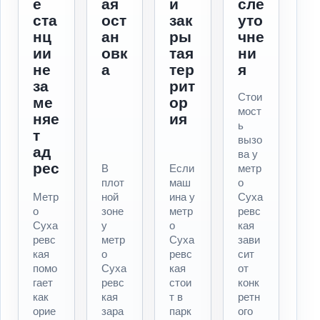
е
ая
и
сле
ста
ост
зак
уто
нц
ан
ры
чне
ии
овк
тая
ни
не
а
тер
я
за
рит
Стои
ме
ор
мост
няе
ия
ь
т
вызо
ад
ва у
рес
В
Если
метр
плот
маш
о
Метр
ной
ина у
Суха
о
зоне
метр
ревс
Суха
у
о
кая
ревс
метр
Суха
зави
кая
о
ревс
сит
помо
Суха
кая
от
гает
ревс
стои
конк
как
кая
т в
ретн
орие
зара
парк
ого