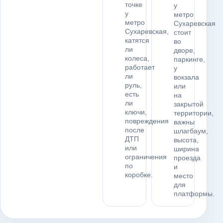
точке
у
у
метро
метро
Сухаревская
Сухаревская,
стоит
катятся
во
ли
дворе,
колеса,
паркинге,
работает
у
ли
вокзала
руль,
или
есть
на
ли
закрытой
ключи,
территории,
повреждения
важны
после
шлагбаум,
ДТП
высота,
или
ширина
ограничения
проезда
по
и
коробке.
место
для
платформы.