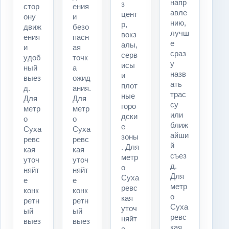
напр
з
стор
ения
авле
цент
ону
и
нию,
р,
движ
безо
лучш
вокз
ения
пасн
е
алы,
и
ая
сраз
серв
удоб
точк
у
исы
ный
а
назв
и
выез
ожид
ать
плот
д.
ания.
трас
ные
Для
Для
су
горо
метр
метр
или
дски
о
о
ближ
е
Суха
Суха
айши
зоны
ревс
ревс
й
. Для
кая
кая
съез
метр
уточ
уточ
д.
о
няйт
няйт
Для
Суха
е
е
метр
ревс
конк
конк
о
кая
ретн
ретн
Суха
уточ
ый
ый
ревс
няйт
выез
выез
кая
е