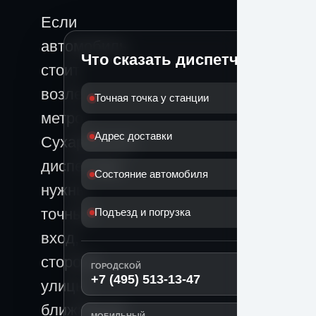
Если
автомобиль
Что сказать диспетчеру
стоит
возле
Точная точка у станции
метро
Адрес доставки
Сухаревская,
диспетчеру
Состояние автомобиля
нужны
точный
Подъезд и погрузка
вход,
сторона
ГОРОДСКОЙ
+7 (495) 513-13-47
улицы,
ближайший