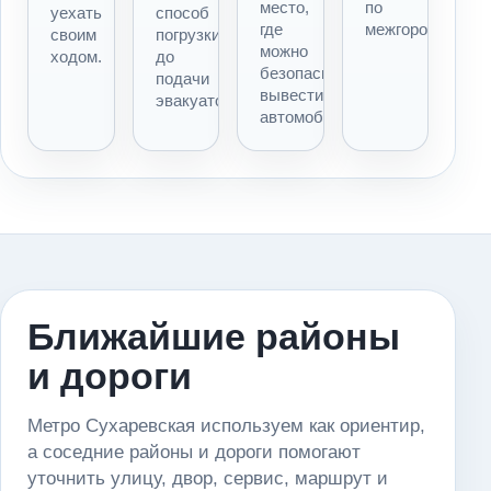
место,
по
уехать
способ
где
межгороду.
своим
погрузки
можно
ходом.
до
безопасно
подачи
вывести
эвакуатора.
автомобиль.
Ближайшие районы
и дороги
Метро Сухаревская используем как ориентир,
а соседние районы и дороги помогают
уточнить улицу, двор, сервис, маршрут и