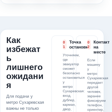
Как
Точка
Контакт
0
0
избежат
1
остановки
2
на
месте
Уточняем,
ь
где
Если
эвакуатор
лишнего
машину
сможет
у
безопасно
ожидани
метро
остановиться
Сухаревская
у
я
передает
метро
другой
Сухаревская:
человек,
вход,
Для подачи у
заранее
дублер,
фиксируем
метро Сухаревская
карман,
телефон,
важны не только
двор,
ориентир,