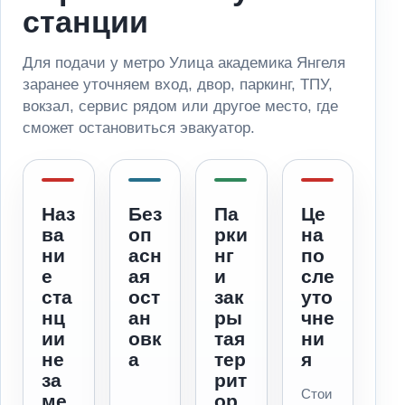
станции
Для подачи у метро Улица академика Янгеля
заранее уточняем вход, двор, паркинг, ТПУ,
вокзал, сервис рядом или другое место, где
сможет остановиться эвакуатор.
Наз
Без
Па
Це
ва
оп
рки
на
ни
асн
нг
по
е
ая
и
сле
ста
ост
зак
уто
нц
ан
ры
чне
ии
овк
тая
ни
не
а
тер
я
за
рит
Стои
ме
ор