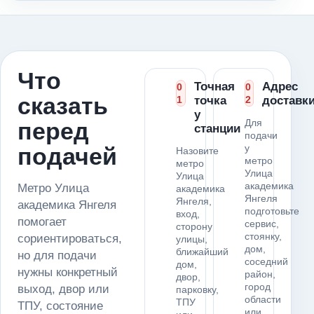
Что
Точная
Адрес
0
0
сказать
1
точка
2
доставк
у
Для
перед
станции
подачи
у
подачей
Назовите
метро
метро
Улица
Улица
академика
Метро Улица
академика
Янгеля
Янгеля,
академика Янгеля
подготовьте
вход,
помогает
сервис,
сторону
стоянку,
сориентироваться,
улицы,
дом,
ближайший
но для подачи
соседний
дом,
нужны конкретный
район,
двор,
город
выход, двор или
парковку,
области
ТПУ
ТПУ, состояние
или