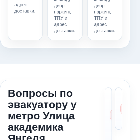
адрес
двор,
двор,
доставки.
паркинг,
паркинг,
ТПУ и
ТПУ и
адрес
адрес
доставки.
доставки.
Вопросы по
Можн
Ст
эвакуатору у
вызва
ме
эваку
за
метро Улица
к мет
ад
Улица
по
академика
акаде
Янгел
Янгеля