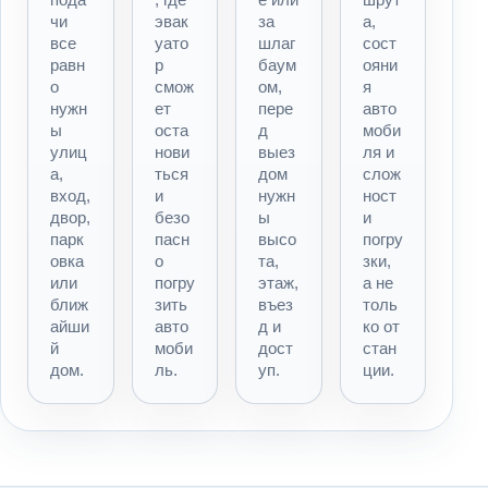
чи
эвак
за
а,
все
уато
шлаг
сост
равн
р
баум
ояни
о
смож
ом,
я
нужн
ет
пере
авто
ы
оста
д
моби
улиц
нови
выез
ля и
а,
ться
дом
слож
вход,
и
нужн
ност
двор,
безо
ы
и
парк
пасн
высо
погру
овка
о
та,
зки,
или
погру
этаж,
а не
ближ
зить
въез
толь
айши
авто
д и
ко от
й
моби
дост
стан
дом.
ль.
уп.
ции.