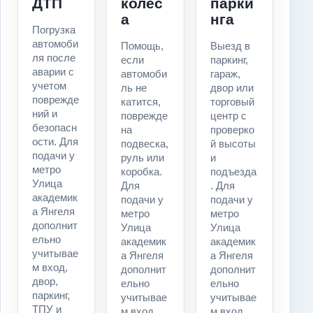
ДТП
колес
парки
а
нга
Погрузка
автомоби
Помощь,
Выезд в
ля после
если
паркинг,
аварии с
автомоби
гараж,
учетом
ль не
двор или
поврежде
катится,
торговый
ний и
поврежде
центр с
безопасн
на
проверко
ости. Для
подвеска,
й высоты
подачи у
руль или
и
метро
коробка.
подъезда
Улица
Для
. Для
академик
подачи у
подачи у
а Янгеля
метро
метро
дополнит
Улица
Улица
ельно
академик
академик
учитывае
а Янгеля
а Янгеля
м вход,
дополнит
дополнит
двор,
ельно
ельно
паркинг,
учитывае
учитывае
ТПУ и
м вход,
м вход,