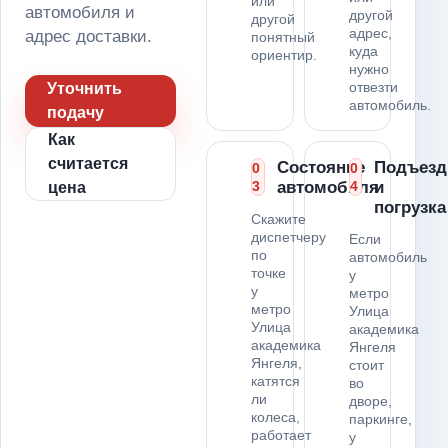
или
автомобиля и
другой
другой
адрес,
адрес доставки.
понятный
куда
ориентир.
нужно
отвезти
Уточнить
автомобиль.
подачу
Как
считается
Состояние
Подъезд
0
0
3
автомобиля
4
и
цена
погрузка
Скажите
диспетчеру
Если
по
автомобиль
точке
у
у
метро
метро
Улица
Улица
академика
академика
Янгеля
Янгеля,
стоит
катятся
во
ли
дворе,
колеса,
паркинге,
работает
у