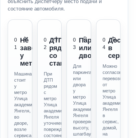
объяснить диспетчеру место подачи и
состояние автомобиля.
Не
ДТП
Паркинг
Доставк
0
0
0
0
заводится
рядом
или
в
1
2
3
4
у
со
двор
сервис
метро
станцией
Для
Можно
паркинга
согласовать
Машина
При
или
перевозку
стоит
ДТП
двора
от
у
рядом
у
метро
метро
с
метро
Улица
Улица
метро
Улица
академика
академика
Улица
академика
Янгеля
Янгеля,
академика
Янгеля
в
во
Янгеля
проверяем
сервис,
дворе,
уточняем
высоту,
домой,
возле
повреждения,
шлагбаум,
на
сервиса
состояние