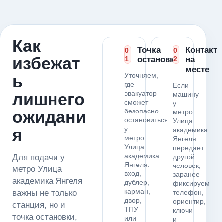
Как
Точка
Контакт
0
0
избежат
1
остановки
2
на
месте
Уточняем,
ь
где
Если
эвакуатор
лишнего
машину
сможет
у
безопасно
ожидани
метро
остановиться
Улица
у
я
академика
метро
Янгеля
Улица
передает
академика
Для подачи у
другой
Янгеля:
человек,
метро Улица
вход,
заранее
академика Янгеля
дублер,
фиксируем
карман,
важны не только
телефон,
двор,
ориентир,
станция, но и
ТПУ
ключи
точка остановки,
или
и