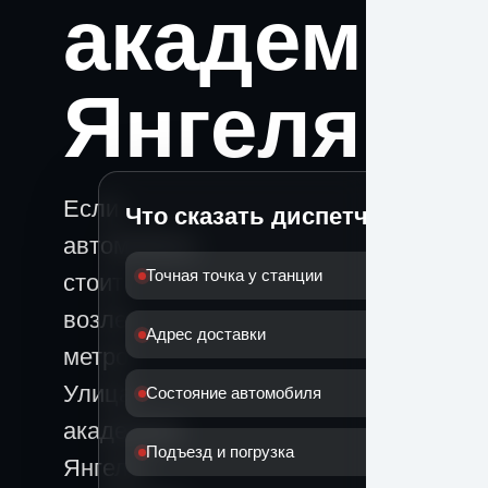
академик
Янгеля
Если
Что сказать диспетчеру
автомобиль
Точная точка у станции
стоит
возле
Адрес доставки
метро
Улица
Состояние автомобиля
академика
Подъезд и погрузка
Янгеля,