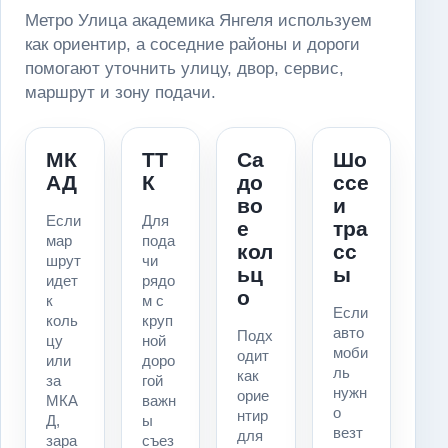
Метро Улица академика Янгеля используем
как ориентир, а соседние районы и дороги
помогают уточнить улицу, двор, сервис,
маршрут и зону подачи.
МК
ТТ
Са
Шо
АД
К
до
ссе
во
и
Если
Для
е
тра
мар
пода
кол
сс
шрут
чи
ьц
ы
идет
рядо
о
к
м с
Если
коль
круп
авто
Подх
цу
ной
моби
одит
или
доро
ль
как
за
гой
нужн
орие
МКА
важн
о
нтир
Д,
ы
везт
для
зара
съез