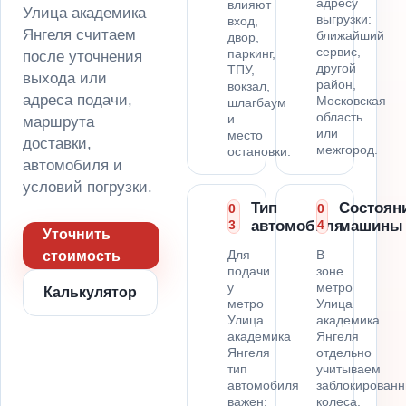
адресу
влияют
Улица академика
выгрузки:
вход,
Янгеля считаем
ближайший
двор,
сервис,
паркинг,
после уточнения
другой
ТПУ,
выхода или
район,
вокзал,
адреса подачи,
Московская
шлагбаум
область
и
маршрута
или
место
доставки,
межгород.
остановки.
автомобиля и
условий погрузки.
Тип
Состоян
0
0
3
автомобиля
4
машины
Уточнить
Для
В
стоимость
подачи
зоне
у
метро
Калькулятор
метро
Улица
Улица
академика
академика
Янгеля
Янгеля
отдельно
тип
учитываем
автомобиля
заблокирован
важен:
колеса,