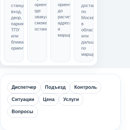
ориентир,
ориентир
станция,
доставка
где
до
вход,
по
эвакуатор
расчета
двор,
Москве,
сможет
адреса
паркинг,
в
остановиться
и
ТПУ
область
маршрута
или
или
ближайший
дальше
ориентир
по
маршруту
Диспетчер
Подъезд
Контроль
Ситуации
Цена
Услуги
Вопросы