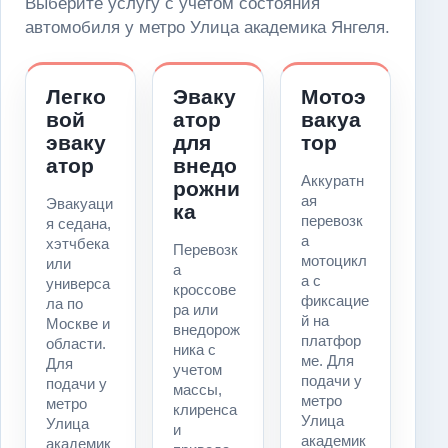
Выберите услугу с учетом состояния
автомобиля у метро Улица академика Янгеля.
Легко
Эваку
Мотоэ
вой
атор
вакуа
эваку
для
тор
атор
внедо
Аккуратн
рожни
ая
Эвакуаци
ка
перевозк
я седана,
а
хэтчбека
Перевозк
мотоцикл
или
а
а с
универса
кроссове
фиксацие
ла по
ра или
й на
Москве и
внедорож
платфор
области.
ника с
ме. Для
Для
учетом
подачи у
подачи у
массы,
метро
метро
клиренса
Улица
Улица
и
академик
академик