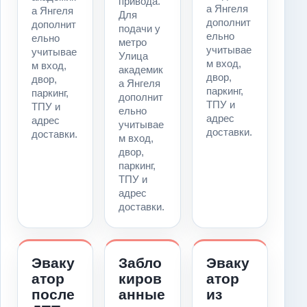
привода.
а Янгеля
а Янгеля
Для
дополнит
дополнит
подачи у
ельно
ельно
метро
учитывае
учитывае
Улица
м вход,
м вход,
академик
двор,
двор,
а Янгеля
паркинг,
паркинг,
дополнит
ТПУ и
ТПУ и
ельно
адрес
адрес
учитывае
доставки.
доставки.
м вход,
двор,
паркинг,
ТПУ и
адрес
доставки.
Эваку
Забло
Эваку
атор
киров
атор
после
анные
из