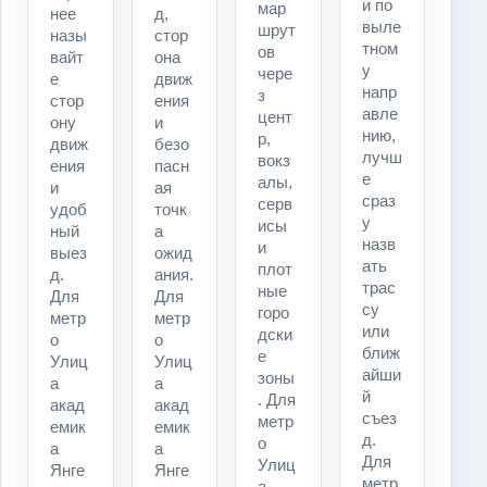
и по
мар
нее
д,
выле
шрут
назы
стор
тном
ов
вайт
она
у
чере
е
движ
напр
з
стор
ения
авле
цент
ону
и
нию,
р,
движ
безо
лучш
вокз
ения
пасн
е
алы,
и
ая
сраз
серв
удоб
точк
у
исы
ный
а
назв
и
выез
ожид
ать
плот
д.
ания.
трас
ные
Для
Для
су
горо
метр
метр
или
дски
о
о
ближ
е
Улиц
Улиц
айши
зоны
а
а
й
. Для
акад
акад
съез
метр
емик
емик
д.
о
а
а
Для
Улиц
Янге
Янге
метр
а