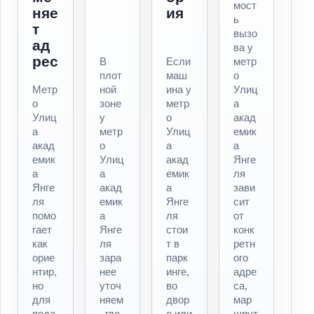
мост
няе
ия
ь
т
вызо
ад
ва у
рес
В
Если
метр
плот
маш
о
Метр
ной
ина у
Улиц
о
зоне
метр
а
Улиц
у
о
акад
а
метр
Улиц
емик
акад
о
а
а
емик
Улиц
акад
Янге
а
а
емик
ля
Янге
акад
а
зави
ля
емик
Янге
сит
помо
а
ля
от
гает
Янге
стои
конк
как
ля
т в
ретн
орие
зара
парк
ого
нтир,
нее
инге,
адре
но
уточ
во
са,
для
няем
двор
мар
пода
, где
е или
шрут