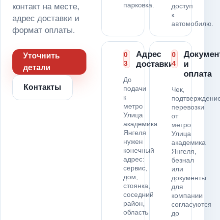
парковка.
контакт на месте,
доступ
к
адрес доставки и
автомобилю.
формат оплаты.
Адрес
Докумен
0
0
Уточнить
3
доставки
4
и
детали
оплата
До
Контакты
подачи
Чек,
к
подтверждени
метро
перевозки
Улица
от
академика
метро
Янгеля
Улица
нужен
академика
конечный
Янгеля,
адрес:
безнал
сервис,
или
дом,
документы
стоянка,
для
соседний
компании
район,
согласуются
область
до