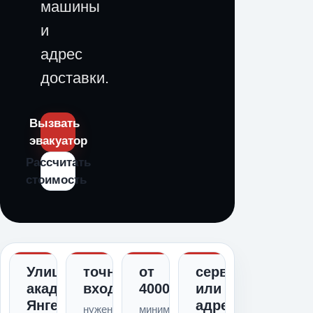
машины
и
адрес
доставки.
Вызвать
эвакуатор
Рассчитать
стоимость
Улица
точный
от
сервис
академика
вход
4000
или
Янгеля
адрес
нужен
минимальный