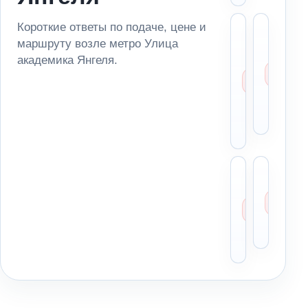
Короткие ответы по подаче, цене и
Сколь
Мо
маршруту возле метро Улица
стоит
за
эваку
ма
академика Янгеля.
возле
из
метро
па
Улица
ря
акаде
ме
Янгел
Можн
Чт
отвез
ск
автом
ди
в
пе
Моско
по
облас