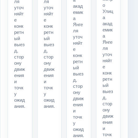
ля
ля
о
акад
уточ
уточ
Улиц
емик
няйт
няйт
а
а
е
е
акад
Янге
конк
конк
емик
ля
ретн
ретн
а
уточ
ый
ый
Янге
няйт
выез
выез
ля
е
д,
д,
уточ
конк
стор
стор
няйт
ретн
ону
ону
е
ый
движ
движ
конк
выез
ения
ения
ретн
д,
и
и
ый
стор
точк
точк
выез
ону
у
у
д,
движ
ожид
ожид
стор
ения
ания.
ания.
ону
и
движ
точк
ения
у
и
ожид
точк
ания.