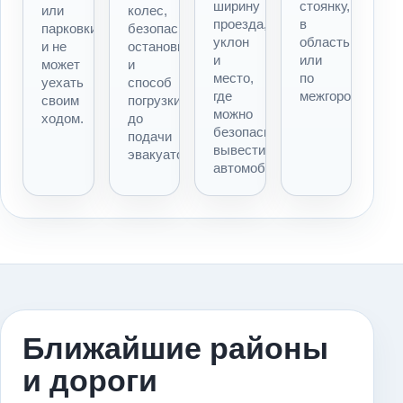
ширину
стоянку,
или
колес,
проезда,
в
парковки
безопасность
уклон
область
и не
остановки
и
или
может
и
место,
по
уехать
способ
где
межгороду.
своим
погрузки
можно
ходом.
до
безопасно
подачи
вывести
эвакуатора.
автомобиль.
Ближайшие районы
и дороги