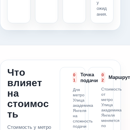
у
ожид
ания.
Что
Точка
0
0
Маршрут
влияет
1
подачи
2
Стоимость
Для
на
от
метро
метро
Улица
стоимос
Улица
академика
академика
Янгеля
ть
Янгеля
на
меняется
сложность
по
подачи
Стоимость у метро