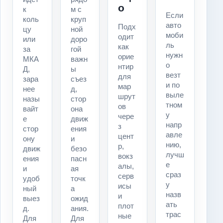
о
к
м с
Если
коль
круп
авто
Подх
цу
ной
моби
одит
или
доро
ль
как
за
гой
нужн
орие
МКА
важн
о
нтир
Д,
ы
везт
для
зара
съез
и по
мар
нее
д,
выле
шрут
назы
стор
тном
ов
вайт
она
у
чере
е
движ
напр
з
стор
ения
авле
цент
ону
и
нию,
р,
движ
безо
лучш
вокз
ения
пасн
е
алы,
и
ая
сраз
серв
удоб
точк
у
исы
ный
а
назв
и
выез
ожид
ать
плот
д.
ания.
трас
ные
Для
Для