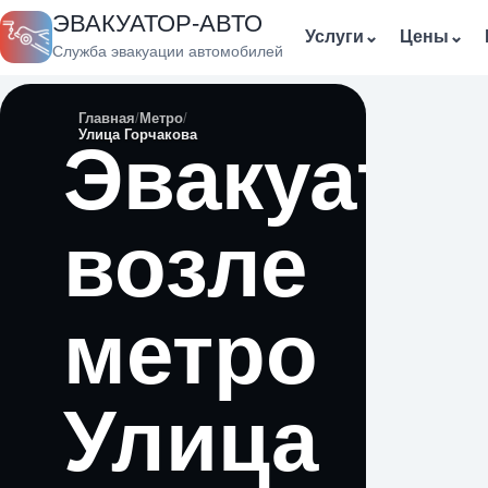
ЭВАКУАТОР-АВТО
Услуги
⌄
Цены
⌄
Служба эвакуации автомобилей
Главная
Метро
Улица Горчакова
Эвакуато
возле
метро
Улица