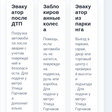
Эваку
Забло
Эваку
атор
киров
атор
после
анные
из
ДТП
колес
парки
а
нга
Погрузка
автомоби
Помощь,
Выезд в
ля после
если
паркинг,
аварии с
автомоби
гараж,
учетом
ль не
двор или
поврежде
катится,
торговый
ний и
поврежде
центр с
безопасн
на
проверко
ости. Для
подвеска,
й высоты
подачи у
руль или
и
метро
коробка.
подъезда
Улица
Для
. Для
Горчаков
подачи у
подачи у
а
метро
метро
дополнит
Улица
Улица
ельно
Горчаков
Горчаков