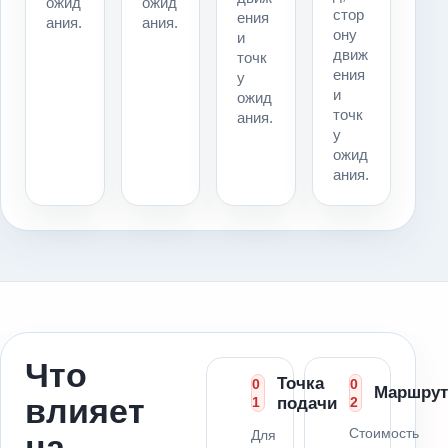
ожид
ожид
стор
ения
ания.
ания.
ону
и
движ
точк
ения
у
и
ожид
точк
ания.
у
ожид
ания.
Что
Точка
0
0
Маршрут
влияет
1
подачи
2
Стоимость
Для
на