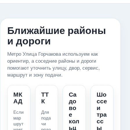
Ближайшие районы
и дороги
Метро Улица Горчакова используем как
ориентир, а соседние районы и дороги
помогают уточнить улицу, двор, сервис,
маршрут и зону подачи.
МК
ТТ
Са
Шо
АД
К
до
ссе
во
и
Если
Для
е
тра
мар
пода
кол
сс
шрут
чи
ьц
ы
идет
рядо