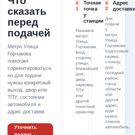
Что
Точная
Адрес
0
0
сказать
1
точка
2
доставк
у
Для
перед
станции
подачи
у
подачей
Назовите
метро
метро
Улица
Улица
Горчакова
Метро Улица
Горчакова,
подготовьте
вход,
Горчакова
сервис,
сторону
помогает
стоянку,
улицы,
дом,
сориентироваться,
ближайший
соседний
дом,
но для подачи
район,
двор,
нужны конкретный
город
парковку,
области
выход, двор или
ТПУ
или
или
ТПУ, состояние
другой
другой
автомобиля и
адрес,
понятный
куда
адрес доставки.
ориентир.
нужно
отвезти
автомобиль.
Уточнить
подачу