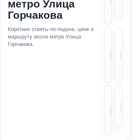
метро Улица
к мет
ад
Улица
по
Горчакова
Горча
Короткие ответы по подаче, цене и
Сколь
Мо
маршруту возле метро Улица
стоит
за
Горчакова.
эваку
ма
возле
из
метро
па
Улица
ря
Горча
ме
Можн
Чт
отвез
ск
автом
ди
в
пе
Моско
по
облас