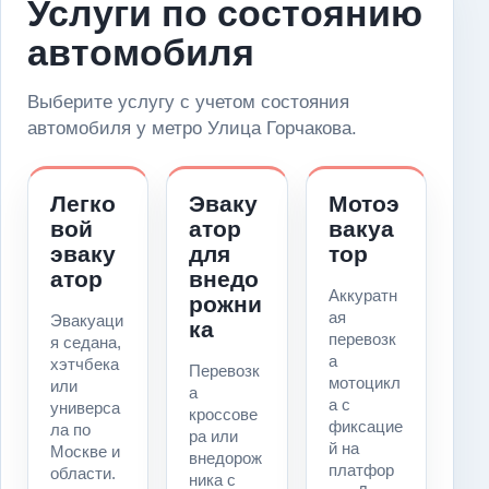
Услуги по состоянию
автомобиля
Выберите услугу с учетом состояния
автомобиля у метро Улица Горчакова.
Легко
Эваку
Мотоэ
вой
атор
вакуа
эваку
для
тор
атор
внедо
Аккуратн
рожни
ая
Эвакуаци
ка
перевозк
я седана,
а
хэтчбека
Перевозк
мотоцикл
или
а
а с
универса
кроссове
фиксацие
ла по
ра или
й на
Москве и
внедорож
платфор
области.
ника с