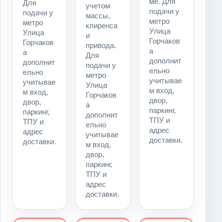
ме. Для
Для
учетом
подачи у
подачи у
массы,
метро
метро
клиренса
Улица
Улица
и
Горчаков
Горчаков
привода.
а
а
Для
дополнит
дополнит
подачи у
ельно
ельно
метро
учитывае
учитывае
Улица
м вход,
м вход,
Горчаков
двор,
двор,
а
паркинг,
паркинг,
дополнит
ТПУ и
ТПУ и
ельно
адрес
адрес
учитывае
доставки.
доставки.
м вход,
двор,
паркинг,
ТПУ и
адрес
доставки.