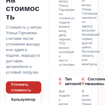
от
метро
метро
Улица
стоимос
Улица
Горчакова
Горчакова
на
ть
меняется
сложность
по
подачи
адресу
влияют
Стоимость у метро
выгрузки:
вход,
Улица Горчакова
ближайший
двор,
считаем после
сервис,
паркинг,
другой
ТПУ,
уточнения выхода
район,
вокзал,
или адреса
Московская
шлагбаум
подачи, маршрута
область
и
или
место
доставки,
межгород.
остановки.
автомобиля и
условий погрузки.
Тип
Состоян
0
0
3
автомобиля
4
машины
Уточнить
стоимость
Для
В
подачи
зоне
Калькулятор
у
метро
метро
Улица