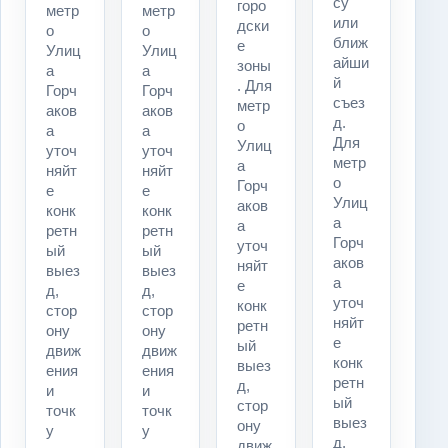
су
горо
метр
метр
или
дски
о
о
ближ
е
Улиц
Улиц
айши
зоны
а
а
й
. Для
Горч
Горч
съез
метр
аков
аков
д.
о
а
а
Для
Улиц
уточ
уточ
метр
а
няйт
няйт
о
Горч
е
е
Улиц
аков
конк
конк
а
а
ретн
ретн
Горч
уточ
ый
ый
аков
няйт
выез
выез
а
е
д,
д,
уточ
конк
стор
стор
няйт
ретн
ону
ону
е
ый
движ
движ
конк
выез
ения
ения
ретн
д,
и
и
ый
стор
точк
точк
выез
ону
у
у
д,
движ