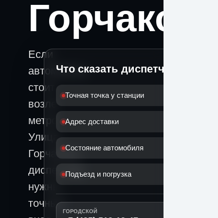
Горчаков
Если
Что сказать диспетчеру
автомобиль
стоит
Точная точка у станции
возле
метро
Адрес доставки
Улица
Состояние автомобиля
Горчакова,
диспетчеру
Подъезд и погрузка
нужны
точный
ГОРОДСКОЙ