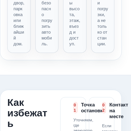
двор,
безо
ы
и
парк
пасн
высо
погру
овка
о
та,
зки,
или
погру
этаж,
а не
ближ
зить
въез
толь
айши
авто
д и
ко от
й
моби
дост
стан
дом.
ль.
уп.
ции.
Как
Точка
Контакт
0
0
избежат
1
остановки
2
на
месте
Уточняем,
ь
где
Если
эвакуатор