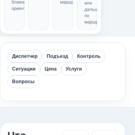
ближайший
маршрута
или
ориентир
дальше
по
маршруту
Диспетчер
Подъезд
Контроль
Ситуации
Цена
Услуги
Вопросы