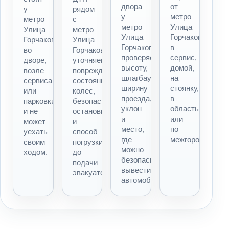
двора
от
у
рядом
у
метро
метро
с
метро
Улица
Улица
метро
Улица
Горчакова
Горчакова,
Улица
Горчакова
в
во
Горчакова
проверяем
сервис,
дворе,
уточняем
высоту,
домой,
возле
повреждения,
шлагбаум,
на
сервиса
состояние
ширину
стоянку,
или
колес,
проезда,
в
парковки
безопасность
уклон
область
и не
остановки
и
или
может
и
место,
по
уехать
способ
где
межгороду.
своим
погрузки
можно
ходом.
до
безопасно
подачи
вывести
эвакуатора.
автомобиль.