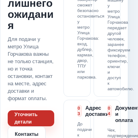
лишнего
машину
сможет
у
безопасно
ожидани
метро
остановиться
Улица
у
я
Горчакова
метро
передает
Улица
другой
Горчакова:
Для подачи у
человек,
вход,
заранее
метро Улица
дублер,
фиксируем
Горчакова важны
карман,
телефон,
двор,
не только станция,
ориентир,
ТПУ
ключи
но и точка
или
и
остановки, контакт
парковка.
доступ
на месте, адрес
к
автомобилю.
доставки и
формат оплаты.
Адрес
Докумен
0
0
3
доставки
4
и
Уточнить
оплата
детали
До
подачи
Чек,
Контакты
к
подтверждени