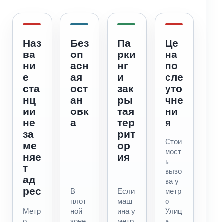
Наз
Без
Па
Це
ва
оп
рки
на
ни
асн
нг
по
е
ая
и
сле
ста
ост
зак
уто
нц
ан
ры
чне
ии
овк
тая
ни
не
а
тер
я
за
рит
Стои
ме
ор
мост
няе
ия
ь
т
вызо
ад
ва у
рес
В
Если
метр
плот
маш
о
Метр
ной
ина у
Улиц
о
зоне
метр
а