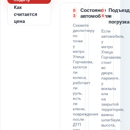
Как
Состояние
Подъезд
0
0
считается
3
автомобиля
4
и
цена
погрузка
Скажите
диспетчеру
Если
по
автомобиль
точке
у
у
метро
метро
Улица
Улица
Горчакова
Горчакова,
стоит
катятся
во
ли
дворе,
колеса,
паркинге,
работает
у
ли
вокзала
руль,
или
есть
на
ли
закрытой
ключи,
территории,
повреждения
важны
после
шлагбаум,
ДТП
высота,
или