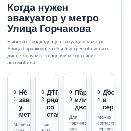
Когда нужен
эвакуатор у метро
Улица Горчакова
Выберите подходящую ситуацию у метро
Улица Горчакова, чтобы быстрее объяснить
диспетчеру место подачи и состояние
автомобиля.
Не
ДТП
Паркинг
Доставк
0
0
0
0
заводится
рядом
или
в
1
2
3
4
у
со
двор
сервис
метро
станцией
Для
Можно
паркинга
согласовать
Машина
При
или
перевозку
стоит
ДТП