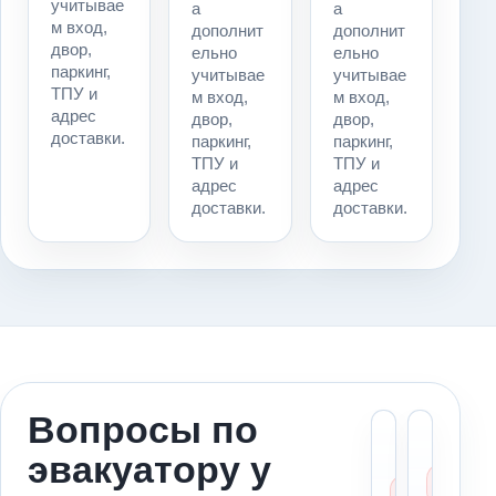
учитывае
а
а
м вход,
дополнит
дополнит
двор,
ельно
ельно
паркинг,
учитывае
учитывае
ТПУ и
м вход,
м вход,
адрес
двор,
двор,
доставки.
паркинг,
паркинг,
ТПУ и
ТПУ и
адрес
адрес
доставки.
доставки.
Вопросы по
Можн
Ст
эвакуатору у
вызва
ме
эваку
за