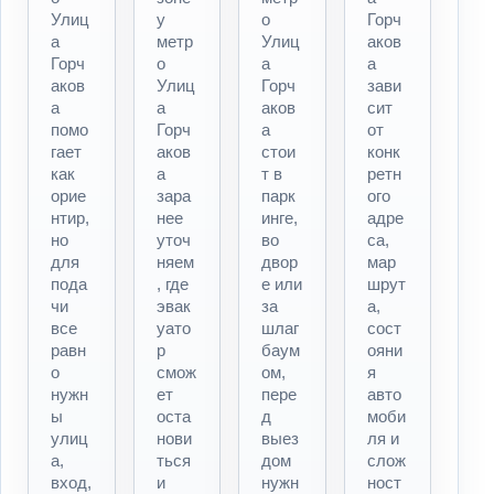
Улиц
у
о
Горч
а
метр
Улиц
аков
Горч
о
а
а
аков
Улиц
Горч
зави
а
а
аков
сит
помо
Горч
а
от
гает
аков
стои
конк
как
а
т в
ретн
орие
зара
парк
ого
нтир,
нее
инге,
адре
но
уточ
во
са,
для
няем
двор
мар
пода
, где
е или
шрут
чи
эвак
за
а,
все
уато
шлаг
сост
равн
р
баум
ояни
о
смож
ом,
я
нужн
ет
пере
авто
ы
оста
д
моби
улиц
нови
выез
ля и
а,
ться
дом
слож
вход,
и
нужн
ност