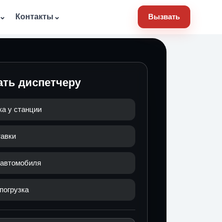
⌄
Контакты
⌄
Вызвать
ать диспетчеру
ка у станции
тавки
 автомобиля
погрузка