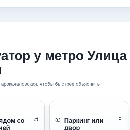
уатор у метро Улица
я
арокачаловская, чтобы быстрее объяснить
.
ядом со
Паркинг или
03
ией
двор