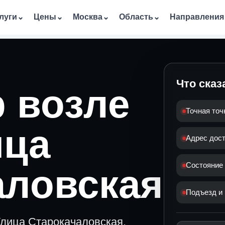
луги
⌄
Цены
⌄
Москва
⌄
Область
⌄
Направления
Что сказ
 возле
Точная точ
ица
Адрес дос
Состояние
аловская
Подъезд и 
Улица Старокачаловская,