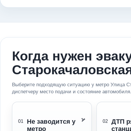
Когда нужен эвак
Старокачаловска
Выберите подходящую ситуацию у метро Улица Ст
диспетчеру место подачи и состояние автомобиля
Не заводится у
ДТП р
01
02
метро
станц