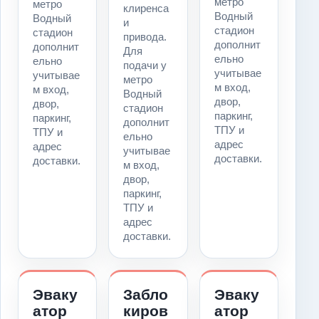
метро
метро
клиренса
Водный
Водный
и
стадион
стадион
привода.
дополнит
дополнит
Для
ельно
ельно
подачи у
учитывае
учитывае
метро
м вход,
м вход,
Водный
двор,
двор,
стадион
паркинг,
паркинг,
дополнит
ТПУ и
ТПУ и
ельно
адрес
адрес
учитывае
доставки.
доставки.
м вход,
двор,
паркинг,
ТПУ и
адрес
доставки.
Эваку
Забло
Эваку
атор
киров
атор