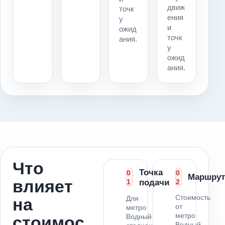
движ
точк
ения
у
и
ожид
точк
ания.
у
ожид
ания.
Что
Точка
0
0
Маршрут
влияет
1
подачи
2
Стоимость
Для
на
от
метро
метро
Водный
стоимос
Водный