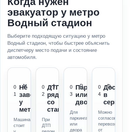
Когда нужен
эвакуатор у метро
Водный стадион
Выберите подходящую ситуацию у метро
Водный стадион, чтобы быстрее объяснить
диспетчеру место подачи и состояние
автомобиля.
Не
ДТП
Паркинг
Доставк
0
0
0
0
заводится
рядом
или
в
1
2
3
4
у
со
двор
сервис
метро
станцией
Для
Можно
паркинга
согласовать
Машина
При
или
перевозку
стоит
ДТП
двора
от
у
рядом