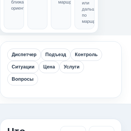
ближайший
маршрута
или
ориентир
дальше
по
маршруту
Диспетчер
Подъезд
Контроль
Ситуации
Цена
Услуги
Вопросы