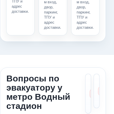
ТПУ и
м вход,
м вход,
адрес
двор,
двор,
доставки.
паркинг,
паркинг,
ТПУ и
ТПУ и
адрес
адрес
доставки.
доставки.
Вопросы по
Можн
Ст
эвакуатору у
вызва
ме
эваку
за
метро Водный
к мет
ад
Водн
по
стадион
стади