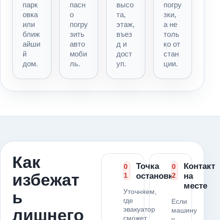
парк
пасн
высо
погру
овка
о
та,
зки,
или
погру
этаж,
а не
ближ
зить
въез
толь
айши
авто
д и
ко от
й
моби
дост
стан
дом.
ль.
уп.
ции.
Как
Точка
Контакт
0
0
избежат
1
остановки
2
на
месте
Уточняем,
ь
где
Если
эвакуатор
лишнего
машину
сможет
у