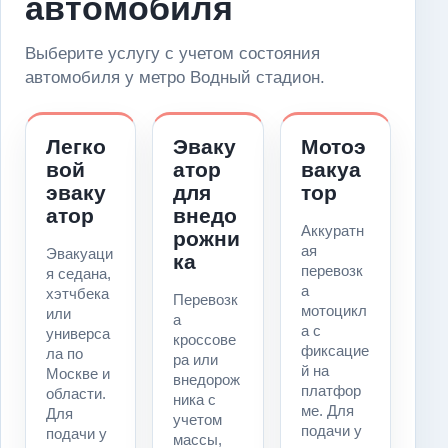
автомобиля
Выберите услугу с учетом состояния
автомобиля у метро Водный стадион.
Легко
Эваку
Мотоэ
вой
атор
вакуа
эваку
для
тор
атор
внедо
Аккуратн
рожни
ая
Эвакуаци
ка
перевозк
я седана,
а
хэтчбека
Перевозк
мотоцикл
или
а
а с
универса
кроссове
фиксацие
ла по
ра или
й на
Москве и
внедорож
платфор
области.
ника с
ме. Для
Для
учетом
подачи у
подачи у
массы,