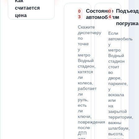
Как
считается
Состояние
Подъезд
0
0
цена
3
автомобиля
4
и
погрузка
Скажите
диспетчеру
Если
по
автомобиль
точке
у
у
метро
метро
Водный
Водный
стадион
стадион,
стоит
катятся
во
ли
дворе,
колеса,
паркинге,
работает
у
ли
вокзала
руль,
или
есть
на
ли
закрытой
ключи,
территории,
повреждения
важны
после
шлагбаум,
ДТП
высота,
или