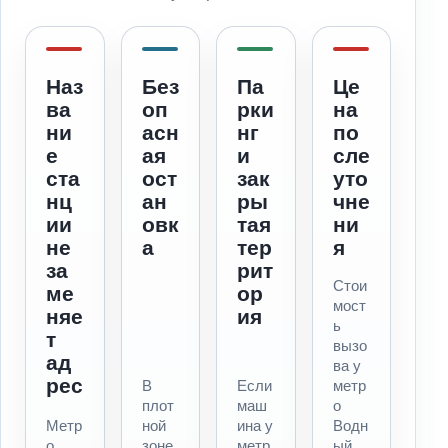
Наз
Без
Па
Це
ва
оп
рки
на
ни
асн
нг
по
е
ая
и
сле
ста
ост
зак
уто
нц
ан
ры
чне
ии
овк
тая
ни
не
а
тер
я
за
рит
Стои
ме
ор
мост
няе
ия
ь
т
вызо
ад
ва у
рес
В
Если
метр
плот
маш
о
Метр
ной
ина у
Водн
о
зоне
метр
ый