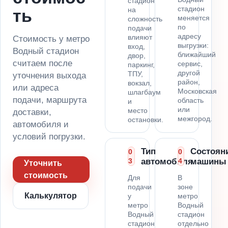
стадион
стадион
на
ть
меняется
сложность
по
подачи
адресу
влияют
Стоимость у метро
выгрузки:
вход,
Водный стадион
ближайший
двор,
считаем после
сервис,
паркинг,
другой
ТПУ,
уточнения выхода
район,
вокзал,
или адреса
Московская
шлагбаум
подачи, маршрута
область
и
или
место
доставки,
межгород.
остановки.
автомобиля и
условий погрузки.
Тип
Состоян
0
0
3
автомобиля
4
машины
Уточнить
стоимость
Для
В
подачи
зоне
Калькулятор
у
метро
метро
Водный
Водный
стадион
стадион
отдельно