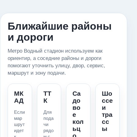
Ближайшие районы
и дороги
Метро Водный стадион используем как
ориентир, а соседние районы и дороги
помогают уточнить улицу, двор, сервис,
маршрут и зону подачи.
МК
ТТ
Са
Шо
АД
К
до
ссе
во
и
Если
Для
е
тра
мар
пода
кол
сс
шрут
чи
ьц
ы
идет
рядо
о
к
м с