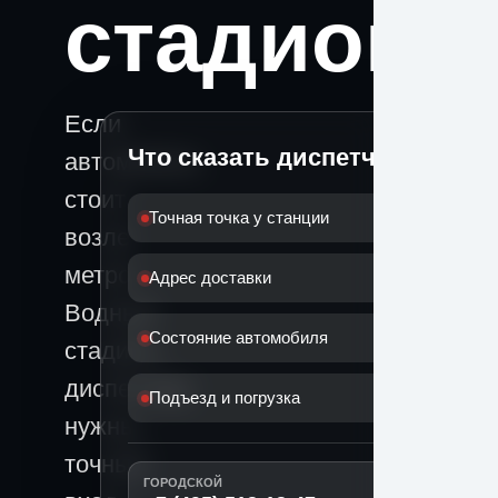
стадион
Если
Что сказать диспетчеру
автомобиль
стоит
Точная точка у станции
возле
метро
Адрес доставки
Водный
Состояние автомобиля
стадион,
диспетчеру
Подъезд и погрузка
нужны
точный
ГОРОДСКОЙ