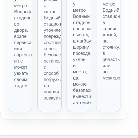
у
метро
метро
с
метро
Водный
Водный
метро
Водный
стадион
стадион,
Водный
стадион
в
во
стадион
проверяем
сервис,
дворе,
уточняем
высоту,
домой,
возле
повреждения,
шлагбаум,
на
сервиса
состояние
ширину
стоянку,
или
колес,
проезда,
в
парковки
безопасность
уклон
область
и не
остановки
и
или
может
и
место,
по
уехать
способ
где
межгороду.
своим
погрузки
можно
ходом.
до
безопасно
подачи
вывести
эвакуатора.
автомобиль.