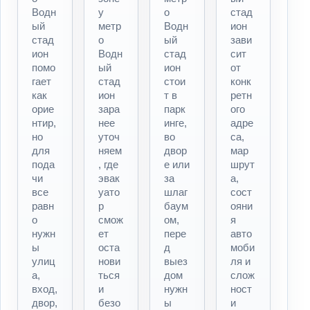
Водн
у
о
стад
ый
метр
Водн
ион
стад
о
ый
зави
ион
Водн
стад
сит
помо
ый
ион
от
гает
стад
стои
конк
как
ион
т в
ретн
орие
зара
парк
ого
нтир,
нее
инге,
адре
но
уточ
во
са,
для
няем
двор
мар
пода
, где
е или
шрут
чи
эвак
за
а,
все
уато
шлаг
сост
равн
р
баум
ояни
о
смож
ом,
я
нужн
ет
пере
авто
ы
оста
д
моби
улиц
нови
выез
ля и
а,
ться
дом
слож
вход,
и
нужн
ност
двор,
безо
ы
и