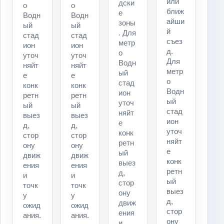
или
дски
о
о
ближ
е
Водн
Водн
айши
зоны
ый
ый
й
. Для
стад
стад
съез
метр
ион
ион
д.
о
уточ
уточ
Для
Водн
няйт
няйт
метр
ый
е
е
о
стад
конк
конк
Водн
ион
ретн
ретн
ый
уточ
ый
ый
стад
няйт
выез
выез
ион
е
д,
д,
уточ
конк
стор
стор
няйт
ретн
ону
ону
е
ый
движ
движ
конк
выез
ения
ения
ретн
д,
и
и
ый
стор
точк
точк
выез
ону
у
у
д,
движ
ожид
ожид
стор
ения
ания.
ания.
ону
и