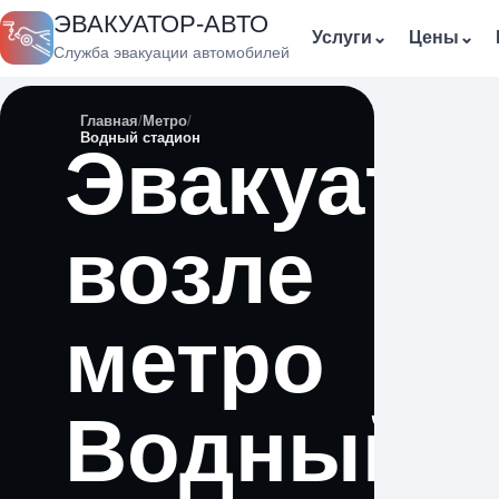
ЭВАКУАТОР-АВТО
Услуги
⌄
Цены
⌄
Служба эвакуации автомобилей
Главная
Метро
Водный стадион
Эвакуато
возле
метро
Водный