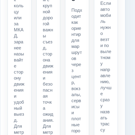
Если
коль
круп
авто
Подх
цу
ной
моби
одит
или
доро
ль
как
за
гой
нужн
орие
МКА
важн
о
нтир
Д,
ы
везт
для
зара
съез
и по
мар
нее
д,
выле
шрут
назы
стор
тном
ов
вайт
она
у
чере
е
движ
напр
з
стор
ения
авле
цент
ону
и
нию,
р,
движ
безо
лучш
вокз
ения
пасн
е
алы,
и
ая
сраз
серв
удоб
точк
у
исы
ный
а
назв
и
выез
ожид
ать
плот
д.
ания.
трас
ные
Для
Для
су
горо
метр
метр