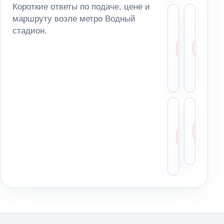
Короткие ответы по подаче, цене и
Сколь
Мо
маршруту возле метро Водный
стоит
за
стадион.
эваку
ма
возле
из
метро
па
Водн
ря
стади
ме
Можн
Чт
отвез
ск
автом
ди
в
пе
Моско
по
облас