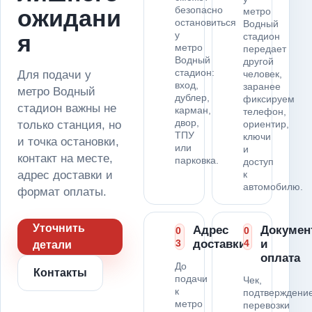
безопасно
ожидани
метро
остановиться
Водный
у
я
стадион
метро
передает
Водный
другой
стадион:
Для подачи у
человек,
вход,
заранее
метро Водный
дублер,
фиксируем
стадион важны не
карман,
телефон,
двор,
только станция, но
ориентир,
ТПУ
ключи
и точка остановки,
или
и
контакт на месте,
парковка.
доступ
адрес доставки и
к
автомобилю.
формат оплаты.
Уточнить
Адрес
Докумен
0
0
3
доставки
4
и
детали
оплата
До
Контакты
подачи
Чек,
к
подтверждени
метро
перевозки