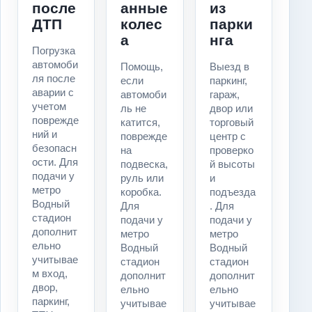
после
анные
из
ДТП
колес
парки
а
нга
Погрузка
автомоби
Помощь,
Выезд в
ля после
если
паркинг,
аварии с
автомоби
гараж,
учетом
ль не
двор или
поврежде
катится,
торговый
ний и
поврежде
центр с
безопасн
на
проверко
ости. Для
подвеска,
й высоты
подачи у
руль или
и
метро
коробка.
подъезда
Водный
Для
. Для
стадион
подачи у
подачи у
дополнит
метро
метро
ельно
Водный
Водный
учитывае
стадион
стадион
м вход,
дополнит
дополнит
двор,
ельно
ельно
паркинг,
учитывае
учитывае