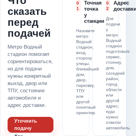
Что
Точная
Адрес
0
0
сказать
1
точка
2
доставк
у
Для
перед
станции
подачи
у
подачей
Назовите
метро
метро
Водный
Водный
стадион
Метро Водный
стадион,
подготовьте
вход,
стадион помогает
сервис,
сторону
сориентироваться,
стоянку,
улицы,
дом,
но для подачи
ближайший
соседний
дом,
нужны конкретный
район,
двор,
выход, двор или
город
парковку,
области
ТПУ, состояние
ТПУ
или
или
автомобиля и
другой
другой
адрес доставки.
адрес,
понятный
куда
ориентир.
нужно
Уточнить
отвезти
автомобиль.
подачу