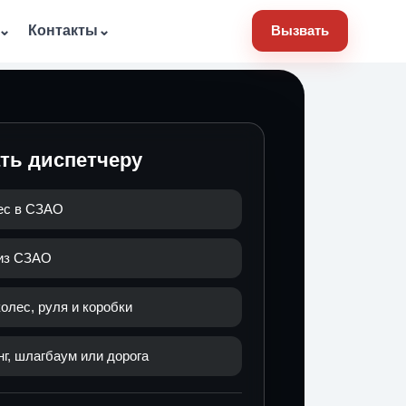
⌄
Контакты
⌄
Вызвать
ать диспетчеру
ес в СЗАО
 из СЗАО
олес, руля и коробки
нг, шлагбаум или дорога