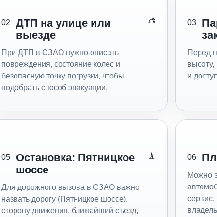
ДТП на улице или
Па
02
03
выезде
за
При ДТП в СЗАО нужно описать
Перед 
повреждения, состояние колес и
высоту,
безопасную точку погрузки, чтобы
и досту
подобрать способ эвакуации.
Остановка: Пятницкое
Пл
05
06
шоссе
Можно з
автомоб
Для дорожного вызова в СЗАО важно
сервис,
назвать дорогу (Пятницкое шоссе),
владель
сторону движения, ближайший съезд,