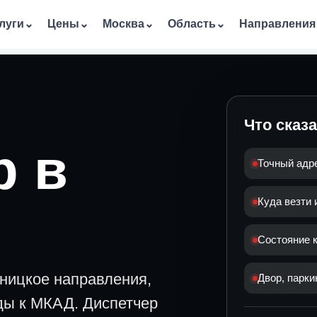
луги
⌄
Цены
⌄
Москва
⌄
Область
⌄
Направления
Что сказ
р в
Точный адр
Куда везти
Состояние к
ницкое направления,
Двор, парки
ды к МКАД. Диспетчер