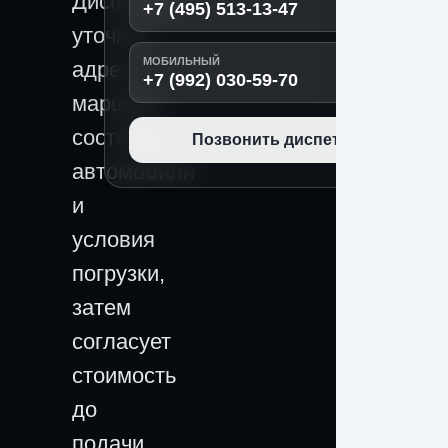
Диспетчер
+7 (495) 513-13-47
уточнит
МОБИЛЬНЫЙ
адрес,
+7 (992) 030-59-70
маршрут,
состояние
Позвонить диспетчеру
автомобиля
и
условия
погрузки,
затем
согласует
стоимость
до
подачи.