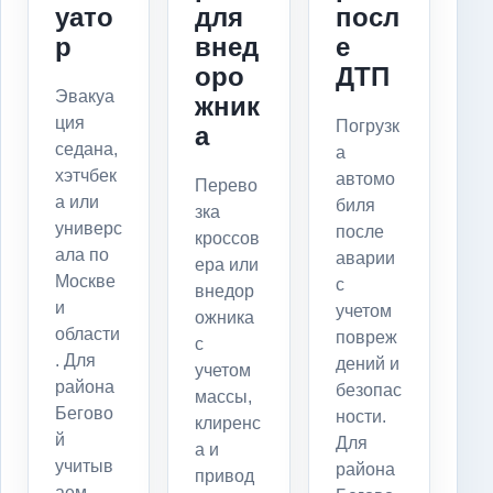
уато
для
посл
р
внед
е
оро
ДТП
Эвакуа
жник
ция
Погрузк
а
седана,
а
хэтчбек
автомо
Перево
а или
биля
зка
универс
после
кроссов
ала по
аварии
ера или
Москве
с
внедор
и
учетом
ожника
области
повреж
с
. Для
дений и
учетом
района
безопас
массы,
Бегово
ности.
клиренс
й
Для
а и
учитыв
района
привод
аем