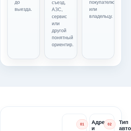
до
покупателю
съезд,
выезда.
или
АЗС,
владельцу.
сервис
или
другой
понятный
ориентир.
Адрес
Тип
01
02
и
авт