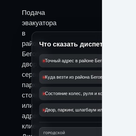
Подача
эвакуатора
в
районе
Что сказать диспетчеру
Беговой:
Точный адрес в районе Беговой
двор,
сервис,
Куда везти из района Беговой
паркинг,
Состояние колес, руля и коробки
стоянка
или
Двор, паркинг, шлагбаум или дорога
адрес
клиента.
ГОРОДСКОЙ