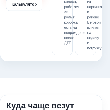
колеса,
из
Калькулятор
работает
паркинга
ли
в
руль и
районе
коробка,
Беговой
есть ли
влияют
повреждения
на
после
подачу
ДТП.
и
погрузку.
Куда чаще везут