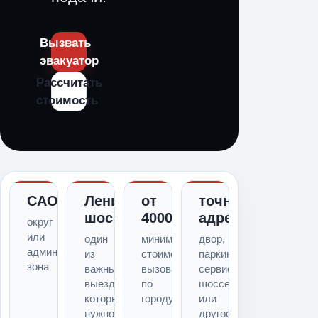
Вызвать
эвакуатор
Рассчитать
стоимость
САО
Ленинградское
от
точный
шоссе
4000
адрес
округ
или
один
минимальная
двор,
административная
из
стоимость
паркинг,
зона
важных
вызова
сервис,
выездов,
по
шоссе
который
городу
или
нужно
другое