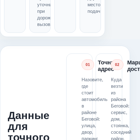
уточнить
место
при
подачи
дорожном
вызове
Точный
Мар
01
02
адрес
дос
Назовите,
Куда
где
везти
стоит
из
автомобиль
района
в
Беговой:
Данные
районе
сервис,
Беговой:
дом,
для
улица,
стоянка,
двор,
соседний
точного
паркинг,
район,