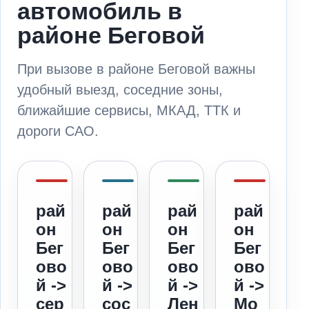
автомобиль в
районе Беговой
При вызове в районе Беговой важны
удобный выезд, соседние зоны,
ближайшие сервисы, МКАД, ТТК и
дороги САО.
рай
рай
рай
рай
он
он
он
он
Бег
Бег
Бег
Бег
ово
ово
ово
ово
й ->
й ->
й ->
й ->
сер
сос
Лен
Мо