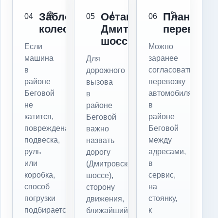
Заблокированы
Остановка:
Плановая
04
05
06
колеса
Дмитровское
перевозка
шоссе
Если
Можно
машина
заранее
Для
в
согласовать
дорожного
районе
перевозку
вызова
Беговой
автомобиля
в
не
в
районе
катится,
районе
Беговой
повреждена
Беговой
важно
подвеска,
между
назвать
руль
адресами,
дорогу
или
в
(Дмитровское
коробка,
сервис,
шоссе),
способ
на
сторону
погрузки
стоянку,
движения,
подбирается
к
ближайший