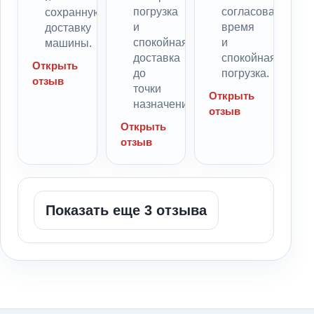
погрузка
согласованное
сохранную
и
время
доставку
спокойная
и
машины.
доставка
спокойная
Открыть
до
погрузка.
отзыв
точки
Открыть
назначения.
отзыв
Открыть
отзыв
Показать еще 3 отзыва