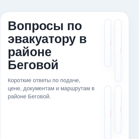
Вопросы по
Скол
М
эвакуатору в
стои
в
эвак
э
районе
в ра
в
Бего
Б
Беговой
и
п
Короткие ответы по подаче,
цене, документам и маршрутам в
Можн
Ч
районе Беговой.
пере
с
авто
д
из р
п
Бего
п
серв