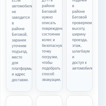
ДТП в
подачей
Если
районе
в
автомобиль
Беговой
районе
не
нужно
Беговой
заводится
описать
проверяем
в
повреждения,
высоту,
районе
состояние
ширину
Беговой,
колес и
проезда,
заранее
безопасную
этаж,
уточним
точку
шлагбаум
подъезд,
погрузки,
и
место
чтобы
доступ к
для
подобрать
автомобилю.
платформы
способ
и адрес
эвакуации.
доставки.