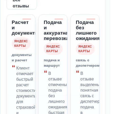
отзывы
Расчет
Подача
Подача
и
и
без
документы
аккуратная
лишнего
перевозка
ожидания
ЯНДЕКС
КАРТЫ
ЯНДЕКС
ЯНДЕКС
КАРТЫ
КАРТЫ
документы
и расчет
подача и
связь с
маршрут
диспетчером
Клиент
В
В
отмечает
отзыве
отзыве
быстрый
отмечены
выделены
расчет
подача
понятная
стоимости,
без
связь с
документы
лишнего
диспетчером,
для
ожидания,
подача
страховой
быстрая
в
и