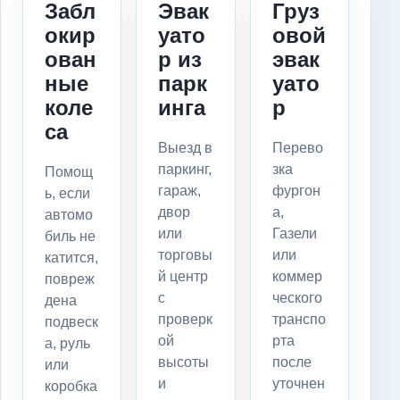
Забл
Эвак
Груз
окир
уато
овой
ован
р из
эвак
ные
парк
уато
коле
инга
р
са
Выезд в
Перево
паркинг,
зка
Помощ
гараж,
фургон
ь, если
двор
а,
автомо
или
Газели
биль не
торговы
или
катится,
й центр
коммер
повреж
с
ческого
дена
проверк
транспо
подвеск
ой
рта
а, руль
высоты
после
или
и
уточнен
коробка