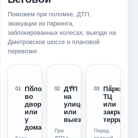
Поможем при поломке, ДТП,
эвакуации из паркинга,
заблокированных колесах, выезде на
Дмитровское шоссе и плановой
перевозке.
Поломка
ДТП
Паркинг,
01
02
03
во
на
ТЦ
дворе
улице
или
или
или
закрытая
у
выезде
территор
дома
При
Перед