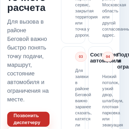
расчета
сервис,
Московская
закрытая
область
территория
или
Для вызова в
или
другой
точка у
согласованн
районе
дороги.
адрес.
Беговой важно
быстро понять
Состояние
Под
точку подачи,
03
04
автомобиля
и
маршрут,
огр
Для
состояние
заявки
Низкий
автомобиля и
в
потолок,
районе
узкий
ограничения на
Беговой
двор,
месте.
важно
шлагбаум,
заранее
плотная
сказать,
парковка
Позвонить
катятся
или
диспетчеру
ли
эвакуация