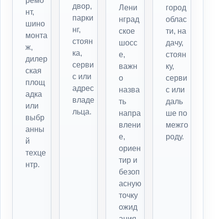
ремо
двор,
Лени
город
нт,
парки
нград
облас
шино
нг,
ское
ти, на
монта
стоян
шосс
дачу,
ж,
ка,
е,
стоян
дилер
серви
важн
ку,
ская
с или
о
серви
площ
адрес
назва
с или
адка
владе
ть
даль
или
льца.
напра
ше по
выбр
влени
межго
анны
е,
роду.
й
ориен
техце
тир и
нтр.
безоп
асную
точку
ожид
ания.