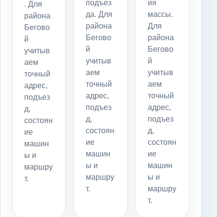
подъез
ия
. Для
да. Для
массы.
района
района
Для
Бегово
Бегово
района
й
й
Бегово
учитыв
учитыв
й
аем
аем
учитыв
точный
точный
аем
адрес,
адрес,
точный
подъез
подъез
адрес,
д,
д,
подъез
состоян
состоян
д,
ие
ие
состоян
машин
машин
ие
ы и
ы и
машин
маршру
маршру
ы и
т.
т.
маршру
т.