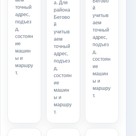
Бегово
а. Для
точный
й
района
адрес,
учитыв
Бегово
подъез
аем
й
д,
точный
учитыв
состоян
адрес,
аем
ие
подъез
точный
машин
д,
адрес,
ы и
состоян
подъез
маршру
ие
д,
т.
машин
состоян
ы и
ие
маршру
машин
т.
ы и
маршру
т.