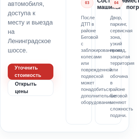
Состояние
Мес
автомобиля,
03
04
машины
погр
доступа к
После
Двор,
месту и выезда
ДТП в
паркинг,
районе
сервисная
на
Беговой
зона,
Ленинградское
с
узкий
шоссе.
заблокированными
проезд,
колесами
закрытая
или
территория
Уточнить
поврежденной
или
стоимость
подвеской
обочина
может
в
Открыть
понадобиться
районе
цены
дополнительное
Беговой
оборудование.
меняют
сложность
подачи.