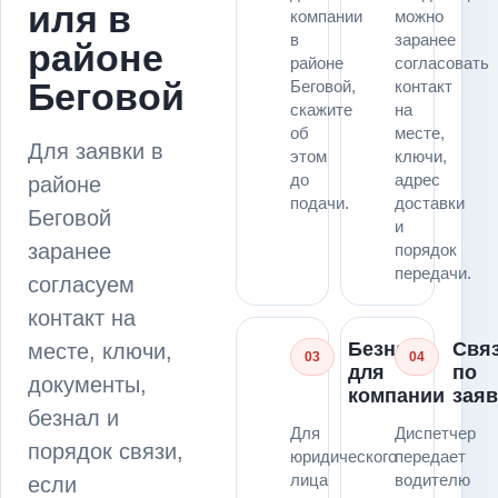
иля в
компании
можно
в
заранее
районе
районе
согласовать
Беговой
Беговой,
контакт
скажите
на
об
месте,
Для заявки в
этом
ключи,
до
адрес
районе
подачи.
доставки
Беговой
и
заранее
порядок
передачи.
согласуем
контакт на
Безнал
Свя
месте, ключи,
03
04
для
по
документы,
компании
заяв
безнал и
Для
Диспетчер
порядок связи,
юридического
передает
лица
водителю
если