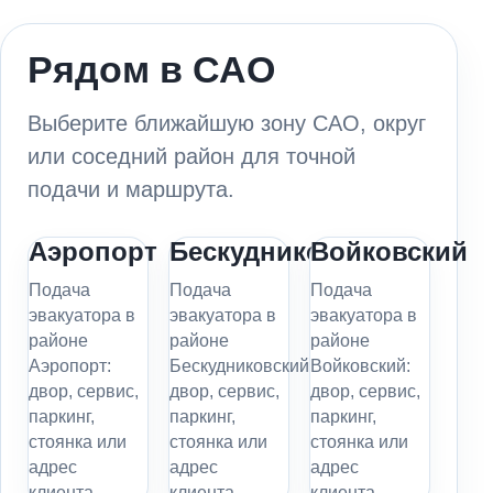
Рядом в САО
Выберите ближайшую зону САО, округ
или соседний район для точной
подачи и маршрута.
Аэропорт
Бескудниковский
Войковский
Подача
Подача
Подача
эвакуатора в
эвакуатора в
эвакуатора в
районе
районе
районе
Аэропорт:
Бескудниковский:
Войковский:
двор, сервис,
двор, сервис,
двор, сервис,
паркинг,
паркинг,
паркинг,
стоянка или
стоянка или
стоянка или
адрес
адрес
адрес
клиента.
клиента.
клиента.