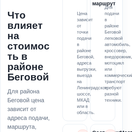
маршрут
Для
Что
Цена
подачи
зависит
в
влияет
от
районе
точки
Беговой
на
подачи
легковой
стоимос
в
автомобиль,
районе
кроссовер,
ть в
Беговой,
внедорожник
адреса
мотоцикл
районе
выгрузки,
или
Беговой
выезда
коммерчески
на
транспорт
Ленинградское
требуют
Для района
шоссе,
разной
Беговой цена
МКАД
техники.
или в
зависит от
область.
адреса подачи,
маршрута,