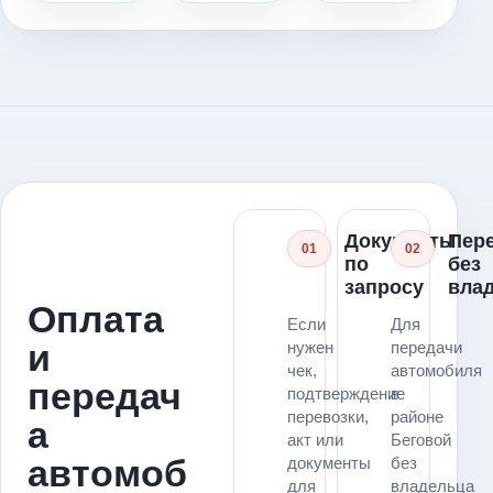
Документы
Пер
01
02
по
без
запросу
вла
Оплата
Если
Для
и
нужен
передачи
чек,
автомобиля
передач
подтверждение
в
перевозки,
районе
а
акт или
Беговой
автомоб
документы
без
для
владельца