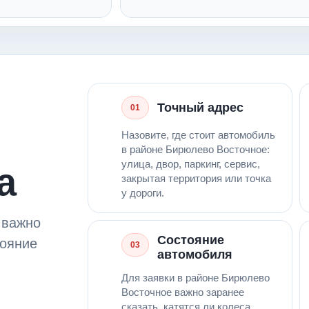
Точный адрес
01
Назовите, где стоит автомобиль
в районе Бирюлево Восточное:
улица, двор, паркинг, сервис,
а
закрытая территория или точка
у дороги.
 важно
Состояние
тояние
03
автомобиля
Для заявки в районе Бирюлево
Восточное важно заранее
сказать, катятся ли колеса,