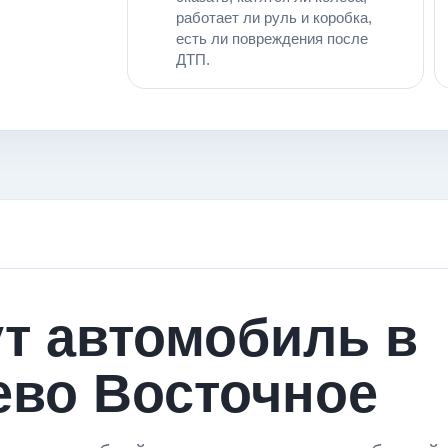
работает ли руль и коробка,
есть ли повреждения после
ДТП.
ут автомобиль в
ево Восточное