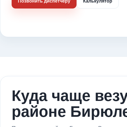
Позвонить диспетчеру
Калькулятор
Куда чаще вез
районе Бирюл