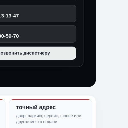
13-13-47
30-59-70
озвонить диспетчеру
точный адрес
двор, паркинг, сервис, шоссе или
другое место подачи