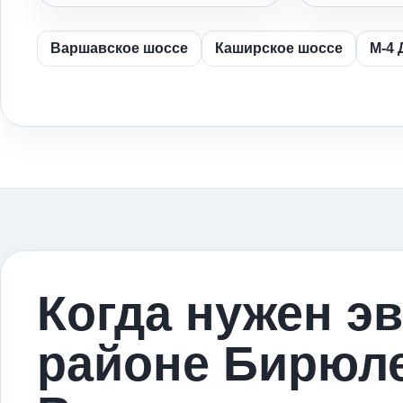
Варшавское шоссе
Каширское шоссе
М-4 
Когда нужен эв
районе Бирюл