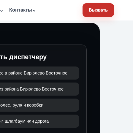
⌄
Контакты
⌄
Вызвать
ать диспетчеру
ес в районе Бирюлево Восточное
 из района Бирюлево Восточное
олес, руля и коробки
нг, шлагбаум или дорога