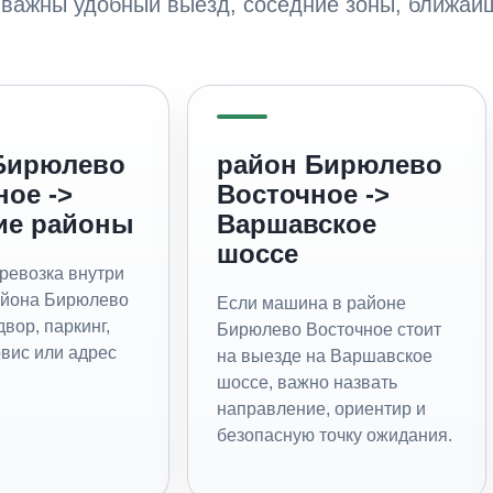
 важны удобный выезд, соседние зоны, ближай
Бирюлево
район Бирюлево
ное ->
Восточное ->
ие районы
Варшавское
шоссе
ревозка внутри
йона Бирюлево
Если машина в районе
двор, паркинг,
Бирюлево Восточное стоит
рвис или адрес
на выезде на Варшавское
шоссе, важно назвать
направление, ориентир и
безопасную точку ожидания.