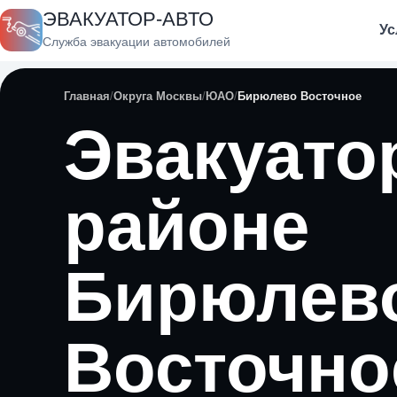
ЭВАКУАТОР-АВТО
Ус
Служба эвакуации автомобилей
Главная
Округа Москвы
ЮАО
Бирюлево Восточное
Эвакуато
районе
Бирюлев
Восточно