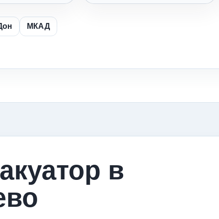
Дон
МКАД
акуатор в
ево