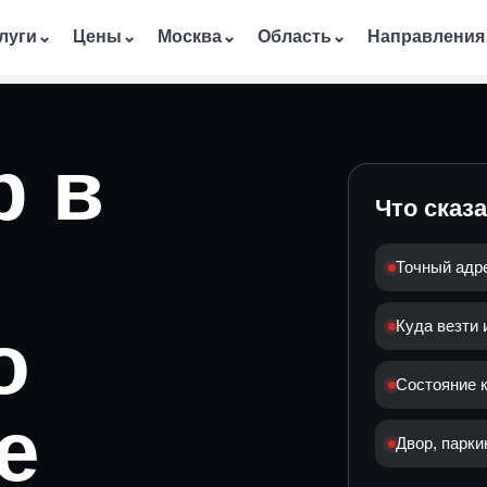
луги
⌄
Цены
⌄
Москва
⌄
Область
⌄
Направления
р в
Что сказ
Точный адр
о
Куда везти
Состояние к
е
Двор, парки