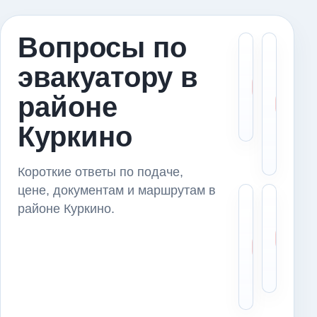
Вопросы по
Скол
М
эвакуатору в
стои
в
эвак
э
районе
в ра
в
Курк
К
Куркино
и
п
Короткие ответы по подаче,
цене, документам и маршрутам в
Можн
Ч
районе Куркино.
пере
с
авто
д
из р
п
Курк
п
серв