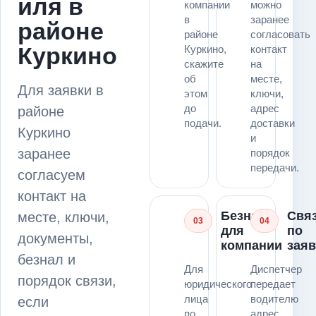
иля в
компании
можно
в
заранее
районе
районе
согласовать
Куркино
Куркино,
контакт
скажите
на
об
месте,
Для заявки в
этом
ключи,
до
адрес
районе
подачи.
доставки
Куркино
и
заранее
порядок
передачи.
согласуем
контакт на
Безнал
Свя
месте, ключи,
03
04
для
по
документы,
компании
заяв
безнал и
Для
Диспетчер
порядок связи,
юридического
передает
лица
водителю
если
по
адрес