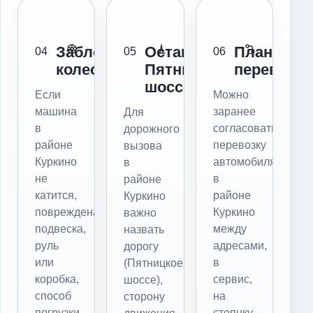
Заблокированы
Остановка:
Плановая
04
05
06
колеса
Пятницкое
перевозка
шоссе
Если
Можно
машина
заранее
Для
в
согласовать
дорожного
районе
перевозку
вызова
Куркино
автомобиля
в
не
в
районе
катится,
районе
Куркино
повреждена
Куркино
важно
подвеска,
между
назвать
руль
адресами,
дорогу
или
в
(Пятницкое
коробка,
сервис,
шоссе),
способ
на
сторону
погрузки
стоянку,