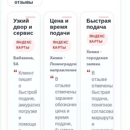
отзывы
Узкий
Цена и
Быстрая
двор и
время
подача
сервис
подачи
ЯНДЕКС
КАРТЫ
ЯНДЕКС
ЯНДЕКС
КАРТЫ
КАРТЫ
Химки ·
Бабакина,
Химки ·
городская
5А
Ленинградское
заявка
направление
Клиент
В
В
пишет
отзыве
отзыве
о
отмечены
отмечены
быстрой
быстрая
заранее
подаче,
подача,
обозначенные
аккуратной
понятное
цена и
погрузке
согласование
время
и
маршрута
подачи,
помощи
и