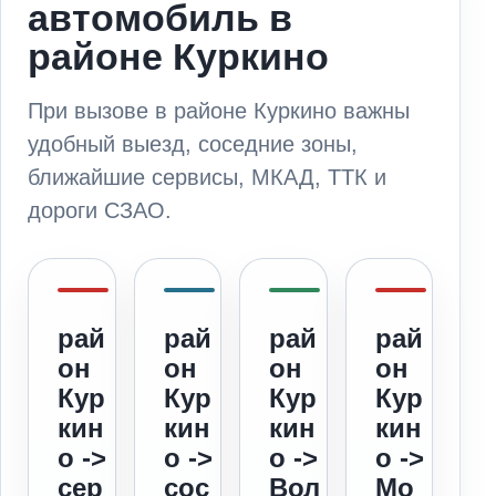
автомобиль в
районе Куркино
При вызове в районе Куркино важны
удобный выезд, соседние зоны,
ближайшие сервисы, МКАД, ТТК и
дороги СЗАО.
рай
рай
рай
рай
он
он
он
он
Кур
Кур
Кур
Кур
кин
кин
кин
кин
о ->
о ->
о ->
о ->
сер
сос
Вол
Мо