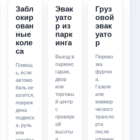
Забл
Эвак
Груз
окир
уато
овой
ован
р из
эвак
ные
парк
уато
коле
инга
р
са
Выезд в
Перево
паркинг,
зка
Помощ
гараж,
фургон
ь, если
двор
а,
автомо
или
Газели
биль не
торговы
или
катится,
й центр
коммер
повреж
с
ческого
дена
проверк
транспо
подвеск
ой
рта
а, руль
высоты
после
или
и
уточнен