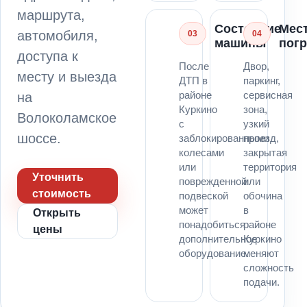
маршрута,
Состояние
Мес
автомобиля,
03
04
машины
погр
доступа к
После
Двор,
месту и выезда
ДТП в
паркинг,
районе
сервисная
на
Куркино
зона,
Волоколамское
с
узкий
шоссе.
заблокированными
проезд,
колесами
закрытая
или
территория
Уточнить
поврежденной
или
стоимость
подвеской
обочина
может
в
Открыть
понадобиться
районе
цены
дополнительное
Куркино
оборудование.
меняют
сложность
подачи.