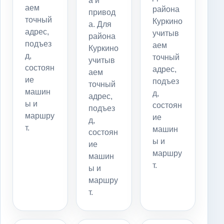
а и
аем
района
привод
точный
Куркино
а. Для
адрес,
учитыв
района
подъез
аем
Куркино
д,
точный
учитыв
состоян
адрес,
аем
ие
подъез
точный
машин
д,
адрес,
ы и
состоян
подъез
маршру
ие
д,
т.
машин
состоян
ы и
ие
маршру
машин
т.
ы и
маршру
т.