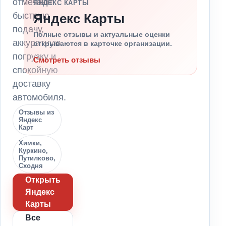
отмечают
ЯНДЕКС КАРТЫ
быструю
Яндекс Карты
подачу,
Полные отзывы и актуальные оценки
аккуратную
открываются в карточке организации.
погрузку и
Смотреть отзывы
спокойную
доставку
автомобиля.
Отзывы из
Яндекс
Карт
Химки,
Куркино,
Путилково,
Сходня
Открыть
Яндекс
Карты
Все