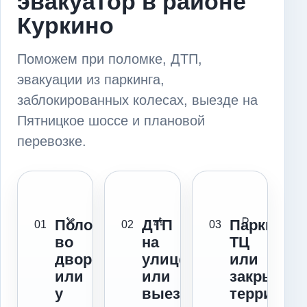
эвакуатор в районе
Куркино
Поможем при поломке, ДТП,
эвакуации из паркинга,
заблокированных колесах, выезде на
Пятницкое шоссе и плановой
перевозке.
Поломка
ДТП
Паркинг,
01
02
03
во
на
ТЦ
дворе
улице
или
или
или
закрытая
у
выезде
территор