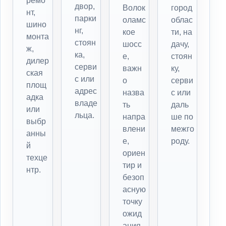
ремо
двор,
Волок
город
нт,
парки
оламс
облас
шино
нг,
кое
ти, на
монта
стоян
шосс
дачу,
ж,
ка,
е,
стоян
дилер
серви
важн
ку,
ская
с или
о
серви
площ
адрес
назва
с или
адка
владе
ть
даль
или
льца.
напра
ше по
выбр
влени
межго
анны
е,
роду.
й
ориен
техце
тир и
нтр.
безоп
асную
точку
ожид
ания.