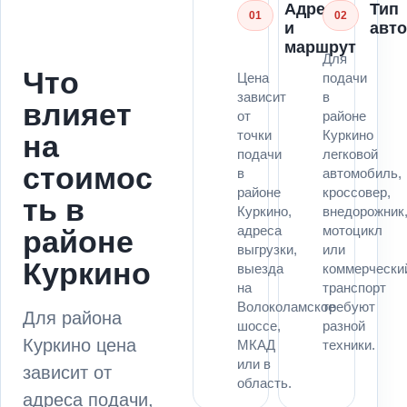
Адрес
Тип
01
02
и
авт
маршрут
Для
Что
Цена
подачи
зависит
в
влияет
от
районе
точки
Куркино
на
подачи
легковой
стоимос
в
автомобиль,
районе
кроссовер,
ть в
Куркино,
внедорожник
адреса
мотоцикл
районе
выгрузки,
или
Куркино
выезда
коммерчески
на
транспорт
Волоколамское
требуют
Для района
шоссе,
разной
Куркино цена
МКАД
техники.
или в
зависит от
область.
адреса подачи,