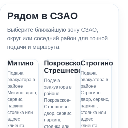
Рядом в СЗАО
Выберите ближайшую зону СЗАО,
округ или соседний район для точной
подачи и маршрута.
Митино
Покровское-
Строгино
Стрешнево
Подача
Подача
эвакуатора в
эвакуатора в
Подача
районе
районе
эвакуатора в
Митино: двор,
Строгино:
районе
сервис,
двор, сервис,
Покровское-
паркинг,
паркинг,
Стрешнево:
стоянка или
стоянка или
двор, сервис,
адрес
адрес
паркинг,
клиента.
клиента.
стоянка или