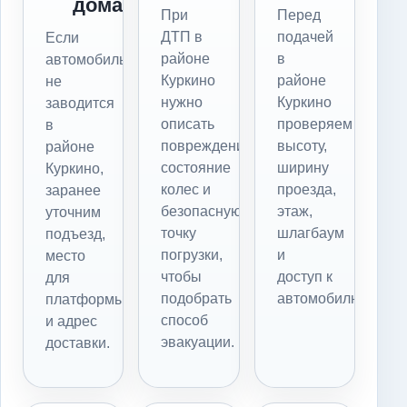
дома
При
Перед
ДТП в
подачей
Если
районе
в
автомобиль
Куркино
районе
не
нужно
Куркино
заводится
описать
проверяем
в
повреждения,
высоту,
районе
состояние
ширину
Куркино,
колес и
проезда,
заранее
безопасную
этаж,
уточним
точку
шлагбаум
подъезд,
погрузки,
и
место
чтобы
доступ к
для
подобрать
автомобилю.
платформы
способ
и адрес
эвакуации.
доставки.