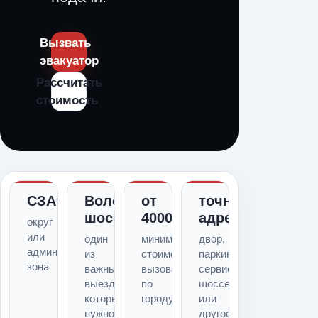
Вызвать
эвакуатор
Рассчитать
стоимость
СЗАО
Волоколамское
от
точный
шоссе
4000
адрес
округ
или
один
минимальная
двор,
административная
из
стоимость
паркинг,
зона
важных
вызова
сервис,
выездов,
по
шоссе
который
городу
или
нужно
другое