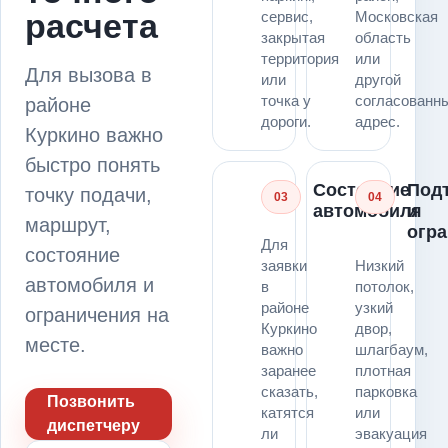
расчета
сервис,
Московская
закрытая
область
территория
или
Для вызова в
или
другой
точка у
согласованн
районе
дороги.
адрес.
Куркино важно
быстро понять
Состояние
Под
точку подачи,
03
04
автомобиля
и
маршрут,
огр
Для
состояние
заявки
Низкий
автомобиля и
в
потолок,
районе
узкий
ограничения на
Куркино
двор,
месте.
важно
шлагбаум,
заранее
плотная
сказать,
парковка
Позвонить
катятся
или
диспетчеру
ли
эвакуация