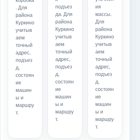
коробка
подъез
ия
. Для
да. Для
массы.
района
района
Для
Куркино
Куркино
района
учитыв
учитыв
Куркино
аем
аем
учитыв
точный
точный
аем
адрес,
адрес,
точный
подъез
подъез
адрес,
д,
д,
подъез
состоян
состоян
д,
ие
ие
состоян
машин
машин
ие
ы и
ы и
машин
маршру
маршру
ы и
т.
т.
маршру
т.