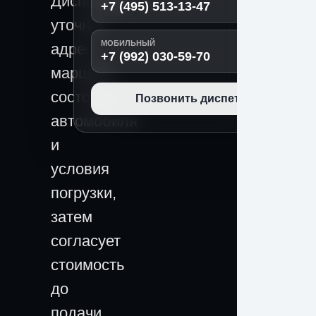
Диспетчер
+7 (495) 513-13-47
уточнит
МОБИЛЬНЫЙ
адрес,
+7 (992) 030-59-70
маршрут,
состояние
Позвонить диспетчеру
автомобиля
и
условия
погрузки,
затем
согласует
стоимость
до
подачи.