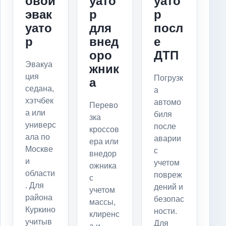
овой
уато
уато
эвак
р
р
уато
для
посл
р
внед
е
оро
ДТП
Эвакуа
жник
ция
Погрузк
а
седана,
а
хэтчбек
автомо
Перево
а или
биля
зка
универс
после
кроссов
ала по
аварии
ера или
Москве
с
внедор
и
учетом
ожника
области
повреж
с
. Для
дений и
учетом
района
безопас
массы,
Куркино
ности.
клиренс
учитыв
Для