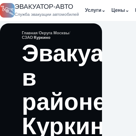
ЭВАКУАТОР-АВТО
Услуги
⌄
Цены
⌄
Служба эвакуации автомобилей
Главная
Округа Москвы
СЗАО
Куркино
Эвакуато
в
районе
Куркино