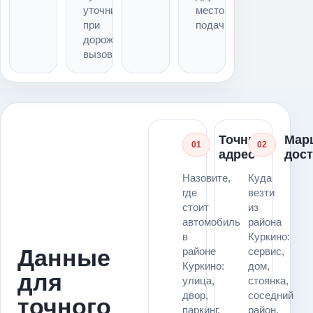
уточнить
место
при
подачи
дорожном
вызове
Точный
Мар
01
02
адрес
дос
Назовите,
Куда
где
везти
стоит
из
автомобиль
района
в
Куркино:
Данные
районе
сервис,
Куркино:
дом,
для
улица,
стоянка,
двор,
соседний
точного
паркинг,
район,