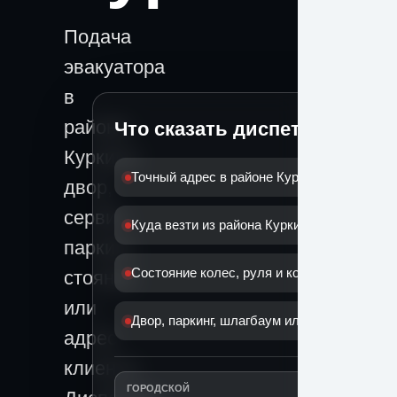
Подача
эвакуатора
в
районе
Что сказать диспетчеру
Куркино:
Точный адрес в районе Куркино
двор,
сервис,
Куда везти из района Куркино
паркинг,
Состояние колес, руля и коробки
стоянка
или
Двор, паркинг, шлагбаум или дорога
адрес
клиента.
ГОРОДСКОЙ