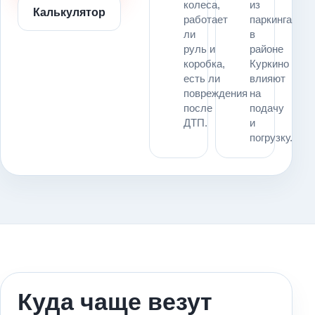
колеса,
из
Калькулятор
работает
паркинга
ли
в
руль и
районе
коробка,
Куркино
есть ли
влияют
повреждения
на
после
подачу
ДТП.
и
погрузку.
Куда чаще везут