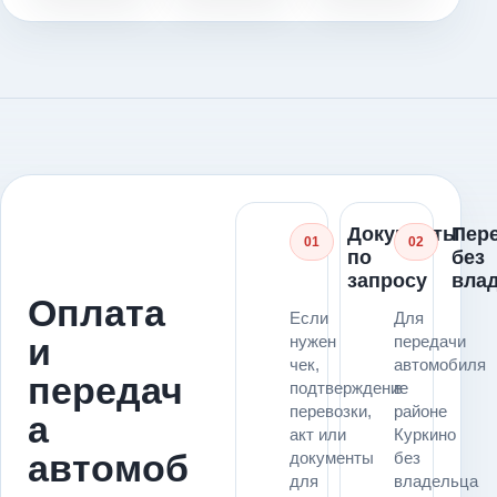
Документы
Пер
01
02
по
без
запросу
вла
Оплата
Если
Для
и
нужен
передачи
чек,
автомобиля
передач
подтверждение
в
перевозки,
районе
а
акт или
Куркино
автомоб
документы
без
для
владельца