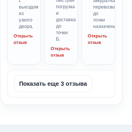
быстрая
с
аккуратная
погрузка
выездом
перевозка
и
из
до
доставка
узкого
точки
до
двора.
назначения.
точки
Открыть
Открыть
Б.
отзыв
отзыв
Открыть
отзыв
Показать еще 3 отзыва