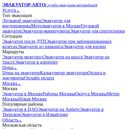
ЭВАКУАТОР-АВТО
Служба эвакуации автомобилей
Услуги
⌄
Тип эвакуации
Легковой эвакуатор
Эвакуатор для
внедорожника
Мотоэвакуатор в Москве
Грузовой
эвакуатор
Эвакуатор-манипулятор
Эвакуатор для спецтехники
Ситуации
Эвакуатор после ДТП
Эвакуатор при заблокированных
колесах
Эвакуатор из паркинга
Эвакуатор для юрлиц
Маршруты
Эвакуатор межгород
Эвакуатор на шоссе
Эвакуатор на
трассе
Эвакуатор в аэропорт
Цены
⌄
Цены на эвакуатор
Калькулятор эвакуатора
Оплата и
документы
Онлайн оплата
Москва
⌄
Москва
Эвакуатор в Москве
Районы Москвы
Округа Москвы
Метро
Москвы
Новая Москва
Популярные районы
Эвакуатор в ЦАО
Эвакуатор на Арбате
Эвакуатор в
Тверском
Эвакуатор в Измайлово
Область
⌄
Московская область