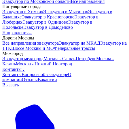
Эвакуатор по Московской области
Все направления
Популярные города
Эвакуатор в Химках
Эвакуатор в Мытищах
Эвакуатор в
Балашихе
Эвакуатор в Красногорске
Эвакуатор в
Люберцах
Эвакуатор в Одинцово
Эвакуатор в
Подольске
Эвакуатор в Домодедово
Направления
⌄
Дороги Москвы
Все направления эвакуатора
Эвакуатор на МКАД
Эвакуатор на
ТТК
Шоссе Москвы и МО
Федеральные трассы
Межгород
Эвакуатор межгород
Москва - Санкт-Петербург
Москва -
Казань
Москва - Нижний Новгород
Контакты
⌄
Контакты
Вопросы об эвакуаторе
О
компании
Отзывы
Вакансии
Вызвать