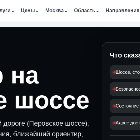
луги
⌄
Цены
⌄
Москва
⌄
Область
⌄
Направления
Что сказ
 на
Шоссе, сто
е шоссе
Безопасное
Состояние 
 дороге (Перовское шоссе),
Адрес дос
ния, ближайший ориентир,