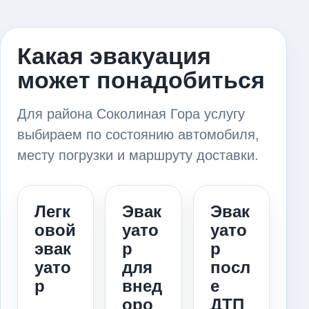
Какая эвакуация
может понадобиться
Для района Соколиная Гора услугу
выбираем по состоянию автомобиля,
месту погрузки и маршруту доставки.
Легк
Эвак
Эвак
овой
уато
уато
эвак
р
р
уато
для
посл
р
внед
е
оро
ДТП