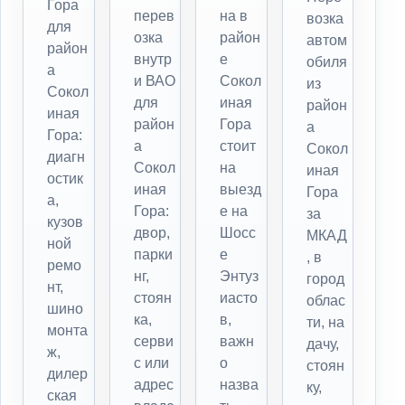
Гора
перев
на в
возка
для
озка
район
автом
район
внутр
е
обиля
а
и ВАО
Сокол
из
Сокол
для
иная
район
иная
район
Гора
а
Гора:
а
стоит
Сокол
диагн
Сокол
на
иная
остик
иная
выезд
Гора
а,
Гора:
е на
за
кузов
двор,
Шосс
МКАД
ной
парки
е
, в
ремо
нг,
Энтуз
город
нт,
стоян
иасто
облас
шино
ка,
в,
ти, на
монта
серви
важн
дачу,
ж,
с или
о
стоян
дилер
адрес
назва
ку,
ская