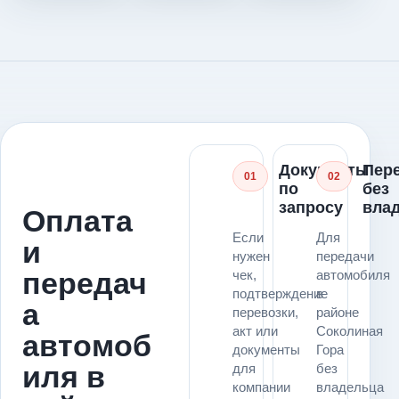
Документы
Пер
01
02
по
без
запросу
вла
Оплата
Если
Для
и
нужен
передачи
передач
чек,
автомобиля
подтверждение
в
а
перевозки,
районе
акт или
Соколиная
автомоб
документы
Гора
иля в
для
без
компании
владельца