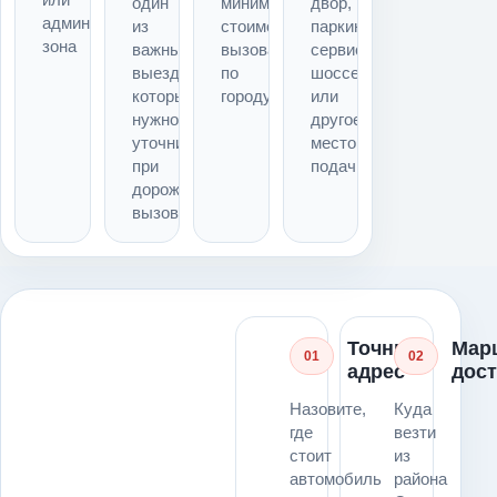
один
минимальная
двор,
административная
из
стоимость
паркинг,
зона
важных
вызова
сервис,
выездов,
по
шоссе
который
городу
или
нужно
другое
уточнить
место
при
подачи
дорожном
вызове
Точный
Мар
01
02
адрес
дос
Назовите,
Куда
где
везти
стоит
из
автомобиль
района