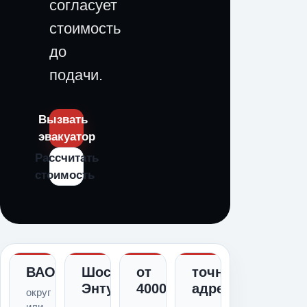
согласует
стоимость
до
подачи.
Вызвать
эвакуатор
Рассчитать
стоимость
ВАО
Шоссе
от
точный
Энтузиастов
4000
адрес
округ
или