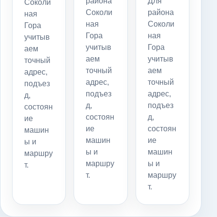
района
Для
Соколи
Соколи
района
ная
ная
Соколи
Гора
Гора
ная
учитыв
учитыв
Гора
аем
аем
учитыв
точный
точный
аем
адрес,
адрес,
точный
подъез
подъез
адрес,
д,
д,
подъез
состоян
состоян
д,
ие
ие
состоян
машин
машин
ие
ы и
ы и
машин
маршру
маршру
ы и
т.
т.
маршру
т.