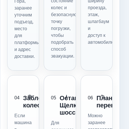
состояние
ширину
Гора,
колес и
проезда,
заранее
безопасную
этаж,
уточним
точку
шлагбаум
подъезд,
погрузки,
и
место
чтобы
доступ к
для
подобрать
автомобилю.
платформы
способ
и адрес
эвакуации.
доставки.
Заблокированы
Остановка:
Плановая
04
05
06
колеса
Щелковское
перевозка
шоссе
Если
Можно
машина
заранее
Для