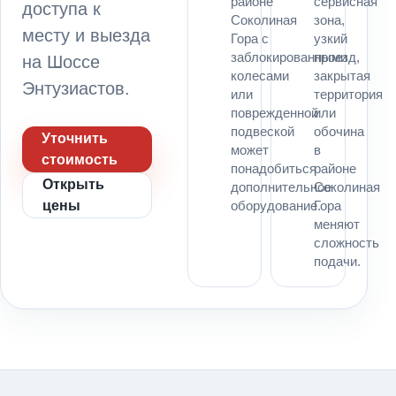
районе
сервисная
доступа к
Соколиная
зона,
месту и выезда
Гора с
узкий
заблокированными
проезд,
на Шоссе
колесами
закрытая
Энтузиастов.
или
территория
поврежденной
или
подвеской
обочина
Уточнить
может
в
стоимость
понадобиться
районе
Открыть
дополнительное
Соколиная
цены
оборудование.
Гора
меняют
сложность
подачи.