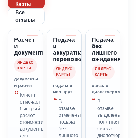
Карты
Все
отзывы
Расчет
Подача
Подача
и
и
без
документы
аккуратная
лишнего
перевозка
ожидания
ЯНДЕКС
КАРТЫ
ЯНДЕКС
ЯНДЕКС
КАРТЫ
КАРТЫ
документы
и расчет
подача и
связь с
маршрут
диспетчером
Клиент
В
В
отмечает
отзыве
отзыве
быстрый
отмечены
выделены
расчет
подача
понятная
стоимости,
без
связь с
документы
лишнего
диспетчером,
для