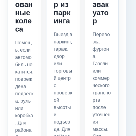
ован
р из
эвак
ные
парк
уато
коле
инга
р
са
Выезд в
Перево
паркинг,
зка
Помощ
гараж,
фургон
ь, если
двор
а,
автомо
или
Газели
биль не
торговы
или
катится,
й центр
коммер
повреж
с
ческого
дена
проверк
транспо
подвеск
ой
рта
а, руль
высоты
после
или
и
уточнен
коробка
подъез
ия
. Для
да. Для
массы.
района