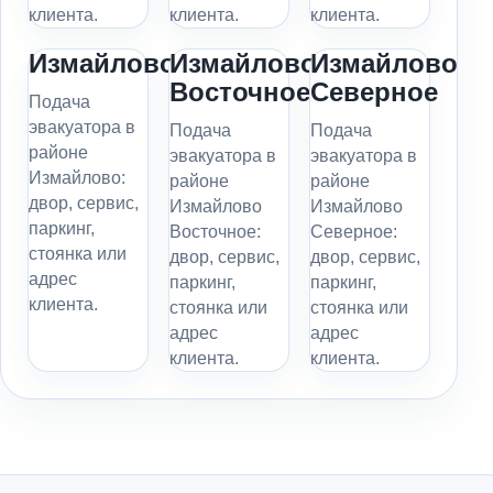
клиента.
клиента.
клиента.
Измайлово
Измайлово
Измайлово
Восточное
Северное
Подача
эвакуатора в
Подача
Подача
районе
эвакуатора в
эвакуатора в
Измайлово:
районе
районе
двор, сервис,
Измайлово
Измайлово
паркинг,
Восточное:
Северное:
стоянка или
двор, сервис,
двор, сервис,
адрес
паркинг,
паркинг,
клиента.
стоянка или
стоянка или
адрес
адрес
клиента.
клиента.