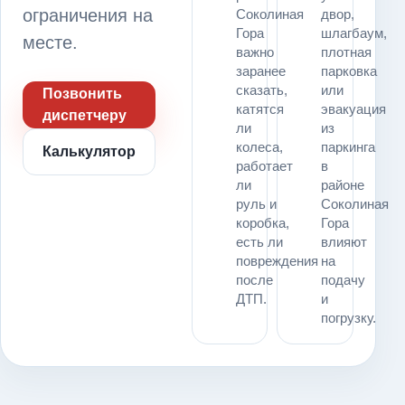
ограничения на
Соколиная
двор,
Гора
шлагбаум,
месте.
важно
плотная
заранее
парковка
сказать,
или
Позвонить
катятся
эвакуация
диспетчеру
ли
из
колеса,
паркинга
Калькулятор
работает
в
ли
районе
руль и
Соколиная
коробка,
Гора
есть ли
влияют
повреждения
на
после
подачу
ДТП.
и
погрузку.