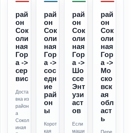
рай
рай
рай
рай
он
он
он
он
Сок
Сок
Сок
Сок
оли
оли
оли
оли
ная
ная
ная
ная
Гор
Гор
Гор
Гор
а ->
а ->
а ->
а ->
сер
сос
Шо
Мо
вис
едн
ссе
ско
ие
Энт
вск
Доста
рай
узи
ая
вка из
он
аст
обл
район
ы
ов
аст
а
ь
Сокол
Корот
Если
иная
кая
маши
Пере