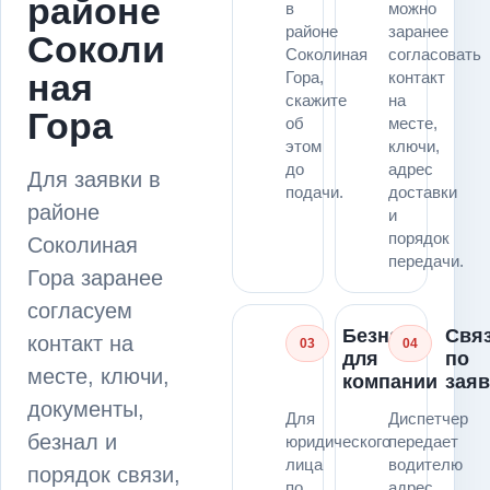
районе
в
можно
районе
заранее
Соколи
Соколиная
согласовать
ная
Гора,
контакт
скажите
на
Гора
об
месте,
этом
ключи,
до
адрес
Для заявки в
подачи.
доставки
районе
и
порядок
Соколиная
передачи.
Гора заранее
согласуем
Безнал
Свя
контакт на
03
04
для
по
месте, ключи,
компании
заяв
документы,
Для
Диспетчер
безнал и
юридического
передает
лица
водителю
порядок связи,
по
адрес