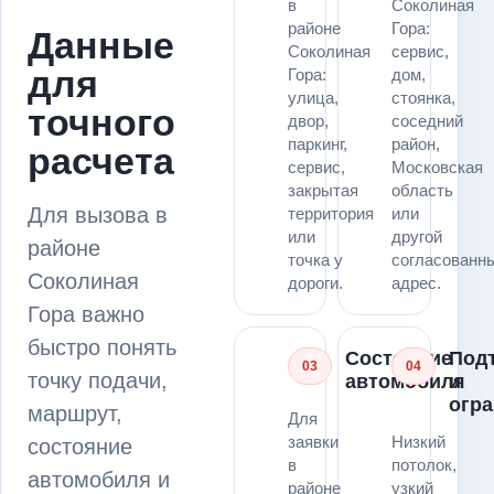
в
Соколиная
районе
Гора:
Данные
Соколиная
сервис,
для
Гора:
дом,
улица,
стоянка,
точного
двор,
соседний
паркинг,
район,
расчета
сервис,
Московская
закрытая
область
Для вызова в
территория
или
или
другой
районе
точка у
согласованн
Соколиная
дороги.
адрес.
Гора важно
быстро понять
Состояние
Под
03
04
точку подачи,
автомобиля
и
огр
маршрут,
Для
заявки
Низкий
состояние
в
потолок,
автомобиля и
районе
узкий