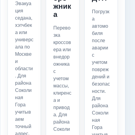
Эвакуа
жник
ция
Погрузк
а
седана,
а
хэтчбек
автомо
Перево
а или
биля
зка
универс
после
кроссов
ала по
аварии
ера или
Москве
с
внедор
и
учетом
ожника
области
повреж
с
. Для
дений и
учетом
района
безопас
массы,
Соколи
ности.
клиренс
ная
Для
а и
Гора
района
привод
учитыв
Соколи
а. Для
аем
ная
района
точный
Гора
Соколи
адрес,
учитыв