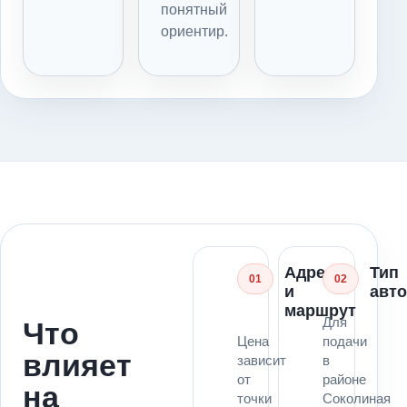
понятный
ориентир.
Адрес
Тип
01
02
и
авт
маршрут
Для
Что
Цена
подачи
влияет
зависит
в
от
районе
на
точки
Соколиная