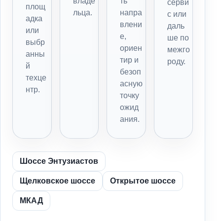
владе
ть
серви
площ
льца.
напра
с или
адка
влени
даль
или
е,
ше по
выбр
ориен
межго
анны
тир и
роду.
й
безоп
техце
асную
нтр.
точку
ожид
ания.
Шоссе Энтузиастов
Щелковское шоссе
Открытое шоссе
МКАД