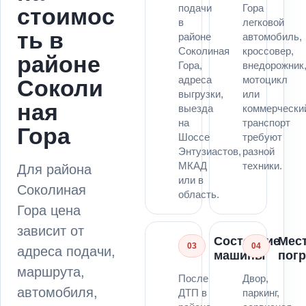
подачи
Гора
стоимос
в
легковой
ть в
районе
автомобиль,
Соколиная
кроссовер,
районе
Гора,
внедорожник
адреса
мотоцикл
Соколи
выгрузки,
или
ная
выезда
коммерчески
на
транспорт
Гора
Шоссе
требуют
Энтузиастов,
разной
МКАД
техники.
Для района
или в
Соколиная
область.
Гора цена
зависит от
Состояние
Мес
03
04
адреса подачи,
машины
погр
маршрута,
После
Двор,
автомобиля,
ДТП в
паркинг,