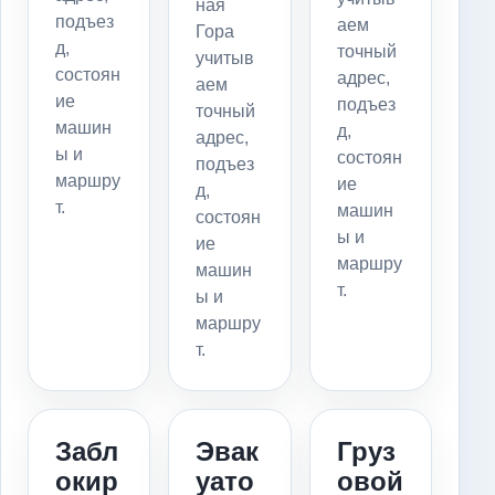
ная
подъез
аем
Гора
д,
точный
учитыв
состоян
адрес,
аем
ие
подъез
точный
машин
д,
адрес,
ы и
состоян
подъез
маршру
ие
д,
т.
машин
состоян
ы и
ие
маршру
машин
т.
ы и
маршру
т.
Забл
Эвак
Груз
окир
уато
овой