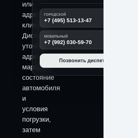
или
адрес
ГОРОДСКОЙ
+7 (495) 513-13-47
клиента.
Диспетчер
МОБИЛЬНЫЙ
+7 (992) 030-59-70
уточнит
адрес,
Позвонить диспетчеру
маршрут,
состояние
автомобиля
и
условия
погрузки,
затем