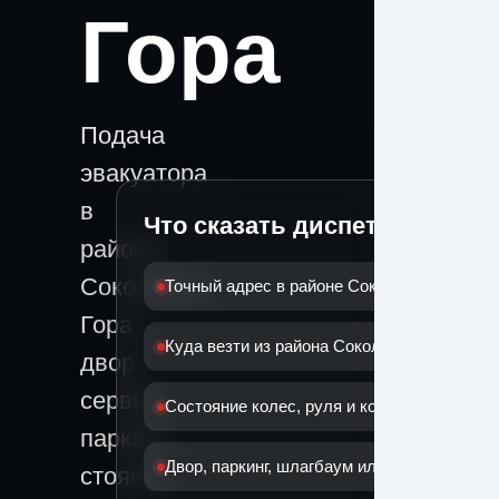
Гора
Подача
эвакуатора
в
Что сказать диспетчеру
районе
Соколиная
Точный адрес в районе Соколиная Гора
Гора:
Куда везти из района Соколиная Гора
двор,
сервис,
Состояние колес, руля и коробки
паркинг,
Двор, паркинг, шлагбаум или дорога
стоянка