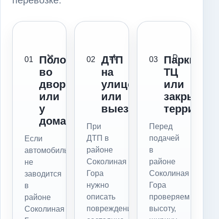
перевозке.
Поломка
ДТП
Паркинг,
01
02
03
во
на
ТЦ
дворе
улице
или
или
или
закрытая
у
выезде
территор
дома
При
Перед
ДТП в
подачей
Если
районе
в
автомобиль
Соколиная
районе
не
Гора
Соколиная
заводится
нужно
Гора
в
описать
проверяем
районе
повреждения,
высоту,
Соколиная