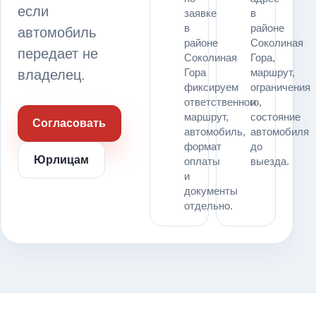
если
заявке
в
в
районе
автомобиль
районе
Соколиная
передает не
Соколиная
Гора,
Гора
маршрут,
владелец.
фиксируем
ограничения
ответственного,
и
маршрут,
состояние
Согласовать
автомобиль,
автомобиля
формат
до
Юрлицам
оплаты
выезда.
и
документы
отдельно.