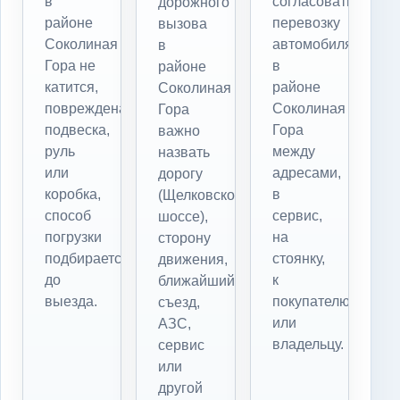
в
согласовать
дорожного
районе
перевозку
вызова
Соколиная
автомобиля
в
Гора не
в
районе
катится,
районе
Соколиная
повреждена
Соколиная
Гора
подвеска,
Гора
важно
руль
между
назвать
или
адресами,
дорогу
коробка,
в
(Щелковское
способ
сервис,
шоссе),
погрузки
на
сторону
подбирается
стоянку,
движения,
до
к
ближайший
выезда.
покупателю
съезд,
или
АЗС,
владельцу.
сервис
или
другой