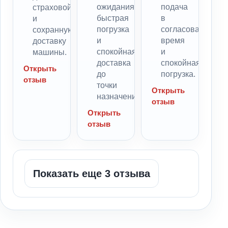
ожидания,
подача
страховой
быстрая
в
и
погрузка
согласованное
сохранную
и
время
доставку
спокойная
и
машины.
доставка
спокойная
Открыть
до
погрузка.
отзыв
точки
Открыть
назначения.
отзыв
Открыть
отзыв
Показать еще 3 отзыва