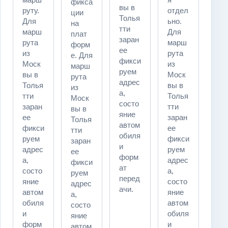
фикса
вы в
руту.
отдел
ции
Толья
Для
ьно.
на
тти
марш
Для
плат
заран
рута
марш
форм
ее
из
рута
е. Для
фикси
Моск
из
марш
руем
вы в
Моск
рута
адрес
Толья
вы в
из
а,
тти
Толья
Моск
состо
заран
тти
вы в
яние
ее
заран
Толья
автом
фикси
ее
тти
обиля
руем
фикси
заран
и
адрес
руем
ее
форм
а,
адрес
фикси
ат
состо
а,
руем
перед
яние
состо
адрес
ачи.
автом
яние
а,
обиля
автом
состо
и
обиля
яние
форм
и
автом