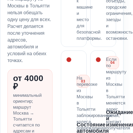
к
объезды,
Москвы в Тольятти
машине
городские
нельзя обещать
и
ограничения,
одну цену для всех.
место
заезды
для
и
Расчет делается
безопасной
возможность
после уточнения
платформы.
остановки.
адресов,
автомобиля и
условий на обеих
Если
точках.
04
по
маршруту
от 4000
На
из
03
перевозке
Москвы
₽
из
в
минимальный
Москвы
Тольятти
ориентир;
в
меняется
маршрут
Тольятти
адрес,
Ожидани
Москва →
заблокированные
время,
и
Тольятти
колеса,
контакт
Состояние
изменени
считается по
поврежденная
получателя
автомобиля
адресам и