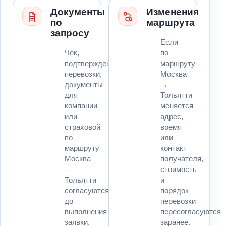
Документы
Изменения
по
маршрута
запросу
Если
Чек,
по
подтверждение
маршруту
перевозки,
Москва
документы
→
для
Тольятти
компании
меняется
или
адрес,
страховой
время
по
или
маршруту
контакт
Москва
получателя,
→
стоимость
Тольятти
и
согласуются
порядок
до
перевозки
выполнения
пересогласуются
заявки.
заранее.