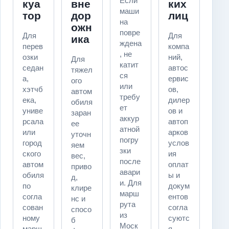
Если
куа
вне
ких
маши
тор
дор
лиц
на
ожн
повре
Для
Для
ика
ждена
перев
компа
, не
озки
ний,
Для
катит
седан
автос
тяжел
ся
а,
ервис
ого
или
хэтчб
ов,
автом
требу
ека,
дилер
обиля
ет
униве
ов и
заран
аккур
рсала
автоп
ее
атной
или
арков
уточн
погру
город
услов
яем
зки
ского
ия
вес,
после
автом
оплат
приво
авари
обиля
ы и
д,
и. Для
по
докум
клире
марш
согла
ентов
нс и
рута
сован
согла
спосо
из
ному
суютс
б
Моск
марш
я