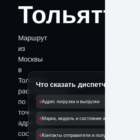
Тольятти
Маршрут
из
Москвы
в
Тольятти
Что сказать диспетчеру
рассчитывается
по
Адрес погрузки и выгрузки
точным
Марка, модель и состояние автомобиля
адресам,
состоянию
Контакты отправителя и получателя