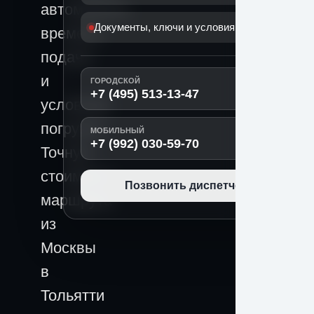
автомобиля,
Документы, ключи и условия передачи
времени
подачи
и
ГОРОДСКОЙ
+7 (495) 513-13-47
условиям
погрузки.
МОБИЛЬНЫЙ
+7 (992) 030-59-70
Точную
стоимость
Позвонить диспетчеру
маршрута
из
Москвы
в
Тольятти