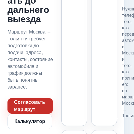
ать до
Для
дальнего
Нужн
маршрута
теле
выезда
Москва
того,
→
кто
Тольятти
Маршрут Москва →
пере
до
Тольятти требует
авто
подачи
подготовки до
в
фиксируем
подачи: адреса,
Моск
точку
и
контакты, состояние
погрузки,
того,
автомобиля и
точку
кто
график должны
выгрузки,
прин
въезд,
быть понятны
его
пропуск,
заранее.
по
парковку
марш
и
Согласовать
Моск
место
→
маршрут
для
Толья
платформы.
Калькулятор