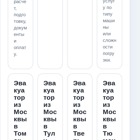
услуг
расче
у по
т,
типу
подго
маши
товку,
ны
докум
или
енты
сложн
и
ости
оплат
погру
у.
зки.
Эва
Эва
Эва
Эва
куа
куа
куа
куа
тор
тор
тор
тор
из
из
из
из
Мос
Мос
Мос
Мос
квы
квы
квы
квы
в
в
в
в
Том
Тул
Тве
Тю