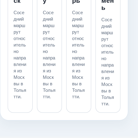
ск
у
рь
мен
ь
Сосе
Сосе
Сосе
дний
дний
дний
Сосе
марш
марш
марш
дний
рут
рут
рут
марш
относ
относ
относ
рут
итель
итель
итель
относ
но
но
но
итель
напра
напра
напра
но
влени
влени
влени
напра
я из
я из
я из
влени
Моск
Моск
Моск
я из
вы в
вы в
вы в
Моск
Толья
Толья
Толья
вы в
тти.
тти.
тти.
Толья
тти.