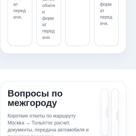
ат
форм
обиля
перед
ат
и
ачи.
перед
форм
ачи.
ат
перед
ачи.
Вопросы по
Сколь
Мо
межгороду
стоит
пе
эваку
ав
из
из
Короткие ответы по маршруту
Москв
в 
Москва → Тольятти: расчет,
Толья
бе
документы, передача автомобиля и
вл