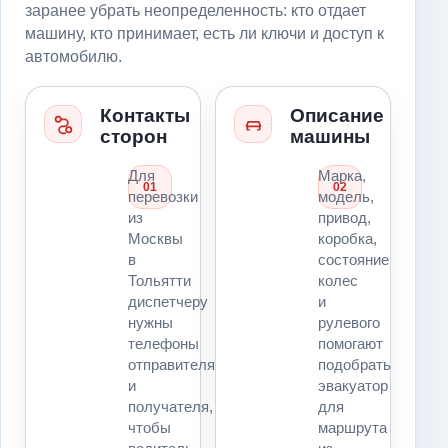
заранее убрать неопределенность: кто отдает
машину, кто принимает, есть ли ключи и доступ к
автомобилю.
Контакты
Описание
сторон
машины
Для
Марка,
01
02
перевозки
модель,
из
привод,
Москвы
коробка,
в
состояние
Тольятти
колес
диспетчеру
и
нужны
рулевого
телефоны
помогают
отправителя
подобрать
и
эвакуатор
получателя,
для
чтобы
маршрута