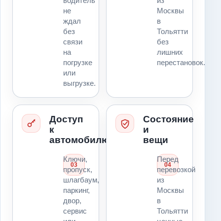
водитель
из
не
Москвы
ждал
в
без
Тольятти
связи
без
на
лишних
погрузке
перестановок.
или
выгрузке.
Доступ
Состояние
к
и
автомобилю
вещи
Ключи,
Перед
03
04
пропуск,
перевозкой
шлагбаум,
из
паркинг,
Москвы
двор,
в
сервис
Тольятти