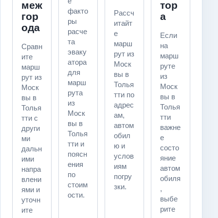
е
меж
тор
факто
Рассч
гор
а
ры
итайт
ода
расче
е
Если
та
марш
на
Сравн
эваку
рут из
марш
ите
атора
Моск
руте
марш
для
вы в
из
рут из
марш
Толья
Моск
Моск
рута
тти по
вы в
вы в
из
адрес
Толья
Толья
Моск
ам,
тти
тти с
вы в
автом
важне
други
Толья
обил
е
ми
тти и
ю и
состо
дальн
поясн
услов
яние
ими
ения
иям
автом
напра
по
погру
обиля
влени
стоим
зки.
,
ями и
ости.
выбе
уточн
рите
ите