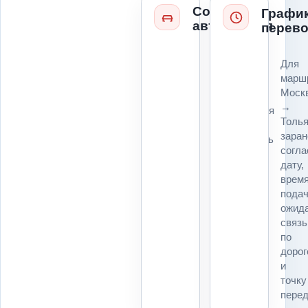
Состояние
Графи
автомобиля
перево
Колеса,
Для
руль,
марш
коробка,
Моск
ключи,
→
повреждения
Толья
и
заран
возможность
согл
погрузки
дату,
влияют
врем
на
подач
технику
ожида
и
связь
расчет
по
для
дорог
маршрута
и
Москва
точку
→
перед
Тольятти.