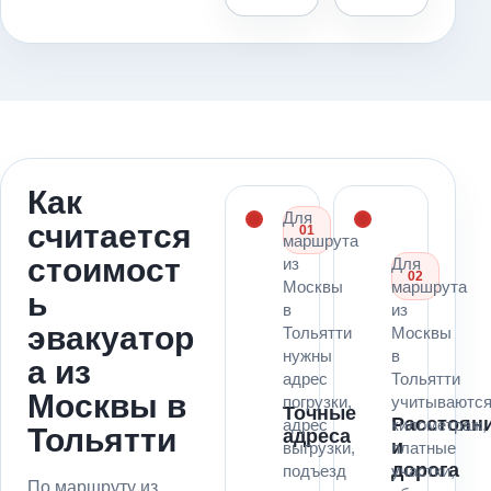
Как
Для
считается
01
маршрута
стоимост
из
Для
02
Москвы
маршрута
ь
в
из
эвакуатор
Тольятти
Москвы
нужны
в
а из
адрес
Тольятти
Москвы в
погрузки,
учитываютс
Точные
Расстоян
адрес
километраж,
Тольятти
адреса
и
выгрузки,
платные
дорога
подъезд
участки,
По маршруту из