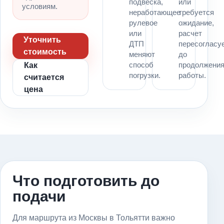
подвеска,
или
условиям.
неработающее
требуется
рулевое
ожидание,
или
расчет
Уточнить
ДТП
пересогласу
стоимость
меняют
до
способ
продолжени
Как
погрузки.
работы.
считается
цена
Что подготовить до
подачи
Для маршрута из Москвы в Тольятти важно